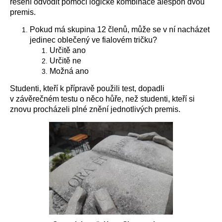
řešení odvodit pomocí logické kombinace alespoň dvou
premis.
Pokud má skupina 12 členů, může se v ní nacházet
jedinec oblečený ve fialovém tričku?
Určitě ano
Určitě ne
Možná ano
Studenti, kteří k přípravě použili test, dopadli
v závěrečném testu o něco hůře, než studenti, kteří si
znovu procházeli plné znění jednotlivých premis.