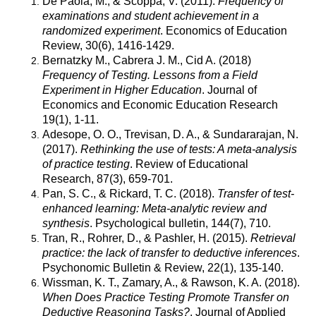
De Paola, M., & Scoppa, V. (2011).
Frequency of
examinations and student achievement in a
randomized experiment
. Economics of Education
Review, 30(6), 1416-1429.
Bernatzky M., Cabrera J. M., Cid A. (2018)
Frequency of Testing. Lessons from a Field
Experiment in Higher Education
. Journal of
Economics and Economic Education Research
19(1), 1-11.
Adesope, O. O., Trevisan, D. A., & Sundararajan, N.
(2017).
Rethinking the use of tests: A meta-analysis
of practice testing
. Review of Educational
Research, 87(3), 659-701.
Pan, S. C., & Rickard, T. C. (2018).
Transfer of test-
enhanced learning: Meta-analytic review and
synthesis
. Psychological bulletin, 144(7), 710.
Tran, R., Rohrer, D., & Pashler, H. (2015).
Retrieval
practice: the lack of transfer to deductive inferences
.
Psychonomic Bulletin & Review, 22(1), 135-140.
Wissman, K. T., Zamary, A., & Rawson, K. A. (2018).
When Does Practice Testing Promote Transfer on
Deductive Reasoning Tasks?
. Journal of Applied