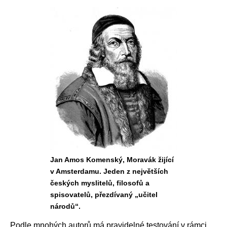
Jan Amos Komenský, Moravák žijící
v Amsterdamu. Jeden z největších
českých myslitelů, filosofů a
spisovatelů, přezdívaný „učitel
národů“.
Podle mnohých autorů má pravidelné testování v rámci