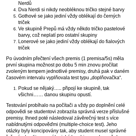
Nerdů
Dva Nerdi si nikdy neobléknou tričko stejné barvy
Gothové se jako jediní vždy oblékají do černých
triček
Ve skupině Prepů má vždy někdo tričko pastelové
barvy, což neplatí pro ostatní skupiny
Lonerové se jako jediní vždy oblékají do fialových
triček
Po úvodním přečtení všech premis (1 premisa/5s) měla
první skupina možnost po dobu 5 min znovu pročítat
zvoleným tempem jednotlivé premisy, druhá pak v daném
časovém intervalu vyplňovala test typu „doplňovačka“.
Pokud se nějaký….. připojí ke skupině, tak
všichni…… danou skupinu opustí.
Testování probíhalo na počítači a vždy po doplnění celé
odpovědi se studentovi zobrazila správná verze příslušné
premisy. Ihned poté následoval závěrečný test s více
nabídnutými odpověďmi (multiple-choice test). Jeho
otázky byly koncipovány tak, aby student musel správné