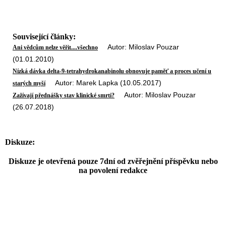
Související články:
Autor: Miloslav Pouzar
Ani vědcům nelze věřit....všechno
(01.01.2010)
Nízká dávka delta-9-tetrahydrokanabinolu obnovuje paměť a proces učení u
Autor: Marek Lapka (10.05.2017)
starých myší
Autor: Miloslav Pouzar
Zažívají přednášky stav klinické smrti?
(26.07.2018)
Diskuze:
Diskuze je otevřená pouze 7dní od zvěřejnění příspěvku nebo
na povolení redakce