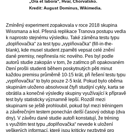
„Ora et labora“, Hvar, Chorvatsko.
Kredit: August Dominus, Wikimedia.
Zmíněný experiment zopakovala v roce 2018 skupina
Wissmana a kol. Přesná replikace Tranova postupu vedla
k naprosto stejnému výsledku. Také záměna testu typu
„doplňovačka“ za test typu „vyplňovačka“ (fill-in-the-
blank), kde musel student zpaměti vepsat celé znění
dané premisy, nepřinesla nic nového. Pes byl podle
autorů studie zakopán v tom, že zatímco při opakovaném
čtení prošli studenti během poskytnutých pěti minut
každou premisu průměrně 10-15 krát, při řešení testu typu
„vyplňovačka“ to bylo pouze 2-5 krát. Pokud bylo oběma
skupinám uloženo absolvovat čtyři studijní cykly, karta se
obrátila a konečné výsledky skupiny využívající k přípravě
test byly statisticky významně lepší. Rozdíl mezi
skupinami se ještě prohloubil, pokud byl mezi tréningem
a závěrečným testem ponechán delší časový odstup (dva
dny). V závěru dané studie autoři konstatují, že tréning
s využitím test typu „doplňovačka“ nevede k uložení
veškerých informací, které jsou kriticky nezbytné pro