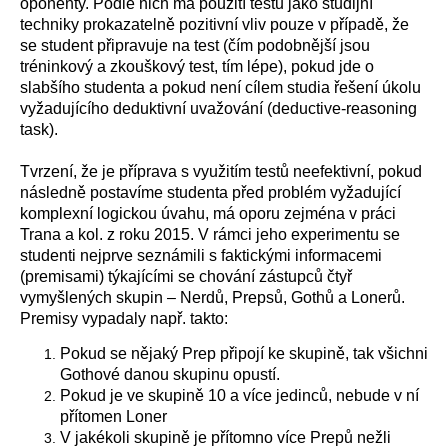
oponenty. Podle nich má použití testu jako studijní
techniky prokazatelně pozitivní vliv pouze v případě, že
se student připravuje na test (čím podobnější jsou
tréninkový a zkouškový test, tím lépe), pokud jde o
slabšího studenta a pokud není cílem studia řešení úkolu
vyžadujícího deduktivní uvažování (deductive-reasoning
task).
Tvrzení, že je příprava s využitím testů neefektivní, pokud
následně postavíme studenta před problém vyžadující
komplexní logickou úvahu, má oporu zejména v práci
Trana a kol. z roku 2015. V rámci jeho experimentu se
studenti nejprve seznámili s faktickými informacemi
(premisami) týkajícími se chování zástupců čtyř
vymyšlených skupin – Nerdů, Prepsů, Gothů a Lonerů.
Premisy vypadaly např. takto:
Pokud se nějaký Prep připojí ke skupině, tak všichni
Gothové danou skupinu opustí.
Pokud je ve skupině 10 a více jedinců, nebude v ní
přítomen Loner
V jakékoli skupině je přítomno více Prepů nežli