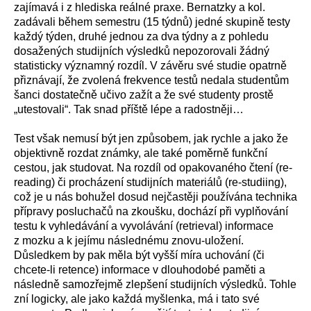
zajímavá i z hlediska reálné praxe. Bernatzky a kol.
zadávali během semestru (15 týdnů) jedné skupině testy
každý týden, druhé jednou za dva týdny a z pohledu
dosažených studijních výsledků nepozorovali žádný
statisticky významný rozdíl. V závěru své studie opatrně
přiznávají, že zvolená frekvence testů nedala studentům
šanci dostatečně učivo zažít a že své studenty prostě
„utestovali“. Tak snad příště lépe a radostněji…
Test však nemusí být jen způsobem, jak rychle a jako že
objektivně rozdat známky, ale také poměrně funkční
cestou, jak studovat. Na rozdíl od opakovaného čtení (re-
reading) či procházení studijních materiálů (re-studiing),
což je u nás bohužel dosud nejčastěji používána technika
přípravy posluchačů na zkoušku, dochází při vyplňování
testu k vyhledávání a vyvolávání (retrieval) informace
z mozku a k jejímu následnému znovu-uložení.
Důsledkem by pak měla být vyšší míra uchování (či
chcete-li retence) informace v dlouhodobé paměti a
následně samozřejmě zlepšení studijních výsledků. Tohle
zní logicky, ale jako každá myšlenka, má i tato své