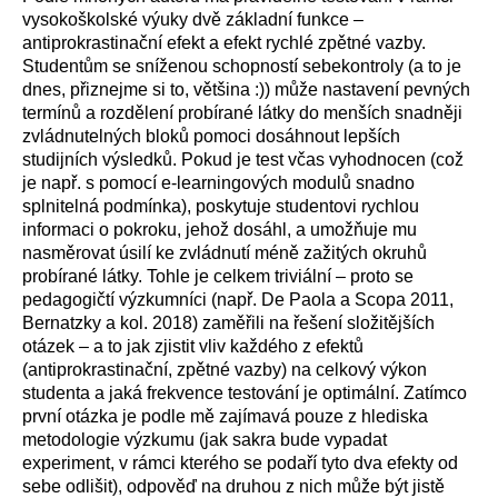
vysokoškolské výuky dvě základní funkce –
antiprokrastinační efekt a efekt rychlé zpětné vazby.
Studentům se sníženou schopností sebekontroly (a to je
dnes, přiznejme si to, většina :)) může nastavení pevných
termínů a rozdělení probírané látky do menších snadněji
zvládnutelných bloků pomoci dosáhnout lepších
studijních výsledků. Pokud je test včas vyhodnocen (což
je např. s pomocí e-learningových modulů snadno
splnitelná podmínka), poskytuje studentovi rychlou
informaci o pokroku, jehož dosáhl, a umožňuje mu
nasměrovat úsilí ke zvládnutí méně zažitých okruhů
probírané látky. Tohle je celkem triviální – proto se
pedagogičtí výzkumníci (např. De Paola a Scopa 2011,
Bernatzky a kol. 2018) zaměřili na řešení složitějších
otázek – a to jak zjistit vliv každého z efektů
(antiprokrastinační, zpětné vazby) na celkový výkon
studenta a jaká frekvence testování je optimální. Zatímco
první otázka je podle mě zajímavá pouze z hlediska
metodologie výzkumu (jak sakra bude vypadat
experiment, v rámci kterého se podaří tyto dva efekty od
sebe odlišit), odpověď na druhou z nich může být jistě