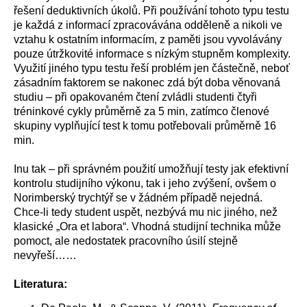
řešení deduktivních úkolů. Při používání tohoto typu testu
je každá z informací zpracovávána odděleně a nikoli ve
vztahu k ostatním informacím, z paměti jsou vyvolávány
pouze útržkovité informace s nízkým stupněm komplexity.
Využití jiného typu testu řeší problém jen částečně, neboť
zásadním faktorem se nakonec zdá být doba věnovaná
studiu – při opakovaném čtení zvládli studenti čtyři
tréninkové cykly průměrně za 5 min, zatímco členové
skupiny vyplňující test k tomu potřebovali průměrně 16
min.
Inu tak – při správném použití umožňují testy jak efektivní
kontrolu studijního výkonu, tak i jeho zvýšení, ovšem o
Norimberský trychtýř se v žádném případě nejedná.
Chce-li tedy student uspět, nezbývá mu nic jiného, než
klasické „Ora et labora“. Vhodná studijní technika může
pomoct, ale nedostatek pracovního úsilí stejně
nevyřeší……
Literatura: