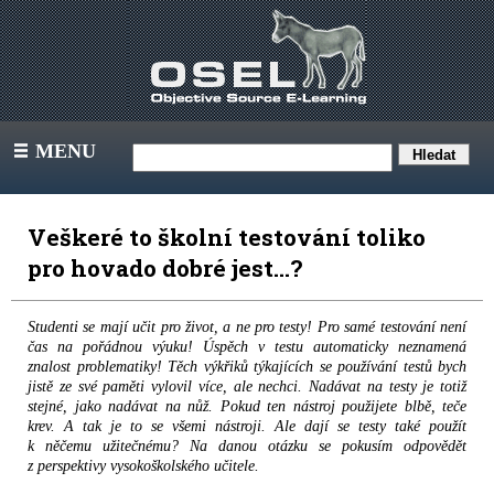
MENU
III
Veškeré to školní testování toliko
pro hovado dobré jest…?
Studenti se mají učit pro život, a ne pro testy! Pro samé testování není
čas na pořádnou výuku! Úspěch v testu automaticky neznamená
znalost problematiky! Těch výkřiků týkajících se používání testů bych
jistě ze své paměti vylovil více, ale nechci. Nadávat na testy je totiž
stejné, jako nadávat na nůž. Pokud ten nástroj použijete blbě, teče
krev. A tak je to se všemi nástroji. Ale dají se testy také použít
k něčemu užitečnému? Na danou otázku se pokusím odpovědět
z perspektivy vysokoškolského učitele.