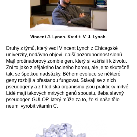
Vincent J. Lynch. Kredit: V. J. Lynch.
Druhý z týmů, který vedl Vincent Lynch z Chicagské
univerzity, nedávno objevil další pozoruhodnost slonů.
Mají protinádorový zombie gen, který si vzkřísili k životu.
Zní to jako z nějakého laciného hororu, ale je to skutečně
tak, se špetkou nadsázky. Během evoluce se některé
geny rozbijí a přestanou fungovat. Stávají se z nich
pseudogeny a z hlediska organismu jsou prakticky mrtvé.
Lidé mají takových mrtvých genů spoustu, třeba slavný
pseudogen GULOP, který může za to, že si naše tělo
neumí vyrobit vitamín C.