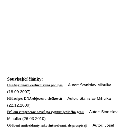
Související články:
Autor: Stanislav Mihulka
Huntingtonova evoluční rána pod pás
(18.09.2007)
Autor: Stanislav Mihulka
Hlídací pes DNA objeven u vločkovců
(22.12.2009)
Autor: Stanislav
Průlom v regeneraci savců po vypnutí jediného genu
Mihulka (26.03.2010)
Autor: Josef
Oblíbené antioxidanty rakovině nebrání, ale prospívají