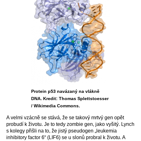
Protein p53 navázaný na vlákně
DNA. Kredit: Thomas Splettstoesser
/ Wikimedia Commons.
A velmi vzácně se stává, že se takový mrtvý gen opět
probudí k životu. Je to tedy zombie gen, jako vyšitý. Lynch
s kolegy přišli na to, že jistý pseudogen „leukemia
inhibitory factor 6“ (LIF6) se u slonů probral k životu. A