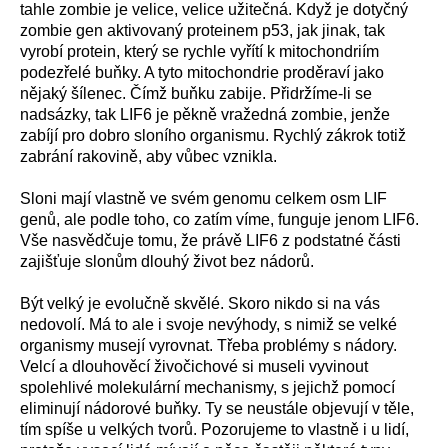
tahle zombie je velice, velice užitečná. Když je dotyčný
zombie gen aktivovaný proteinem p53, jak jinak, tak
vyrobí protein, který se rychle vyřítí k mitochondriím
podezřelé buňky. A tyto mitochondrie proděraví jako
nějaký šílenec. Čímž buňku zabije. Přidržíme-li se
nadsázky, tak LIF6 je pěkně vražedná zombie, jenže
zabíjí pro dobro sloního organismu. Rychlý zákrok totiž
zabrání rakovině, aby vůbec vznikla.
Sloni mají vlastně ve svém genomu celkem osm LIF
genů, ale podle toho, co zatím víme, funguje jenom LIF6.
Vše nasvědčuje tomu, že právě LIF6 z podstatné části
zajišťuje slonům dlouhý život bez nádorů.
Být velký je evolučně skvělé. Skoro nikdo si na vás
nedovolí. Má to ale i svoje nevýhody, s nimiž se velké
organismy musejí vyrovnat. Třeba problémy s nádory.
Velcí a dlouhověcí živočichové si museli vyvinout
spolehlivé molekulární mechanismy, s jejichž pomocí
eliminují nádorové buňky. Ty se neustále objevují v těle,
tím spíše u velkých tvorů. Pozorujeme to vlastně i u lidí,