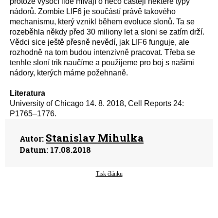
protože vysocí lidé mívají o něco častěji některé typy
nádorů. Zombie LIF6 je součástí právě takového
mechanismu, který vznikl během evoluce slonů. Ta se
rozeběhla někdy před 30 miliony let a sloni se zatím drží.
Vědci sice ještě přesně nevědí, jak LIF6 funguje, ale
rozhodně na tom budou intenzivně pracovat. Třeba se
tenhle sloní trik naučíme a použijeme pro boj s našimi
nádory, kterých máme požehnaně.
Literatura
University of Chicago 14. 8. 2018, Cell Reports 24:
P1765–1776.
Stanislav Mihulka
Autor:
Datum:
17.08.2018
Tisk článku