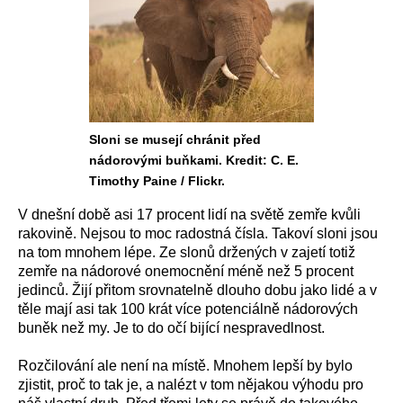
Sloni se musejí chránit před
nádorovými buňkami. Kredit: C. E.
Timothy Paine / Flickr.
V dnešní době asi 17 procent lidí na světě zemře kvůli
rakovině. Nejsou to moc radostná čísla. Takoví sloni jsou
na tom mnohem lépe. Ze slonů držených v zajetí totiž
zemře na nádorové onemocnění méně než 5 procent
jedinců. Žijí přitom srovnatelně dlouho dobu jako lidé a v
těle mají asi tak 100 krát více potenciálně nádorových
buněk než my. Je to do očí bijící nespravedlnost.
Rozčilování ale není na místě. Mnohem lepší by bylo
zjistit, proč to tak je, a nalézt v tom nějakou výhodu pro