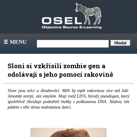
MENU
III
Sloni si vzkřísili zombie gen a
odolávají s jeho pomocí rakovině
Sloni jsou velcí a dlouhověcí. Měli by trpět rakovinou více než lidé.
Jenomže netrpí, ani omylem. Mají totiž LIF6, bývalý pseudogen, který
spolehlivě likviduje podezřelé buňky s poškozenou DNA. Nádory tím
pádem v těle slona nedostanou šanci.