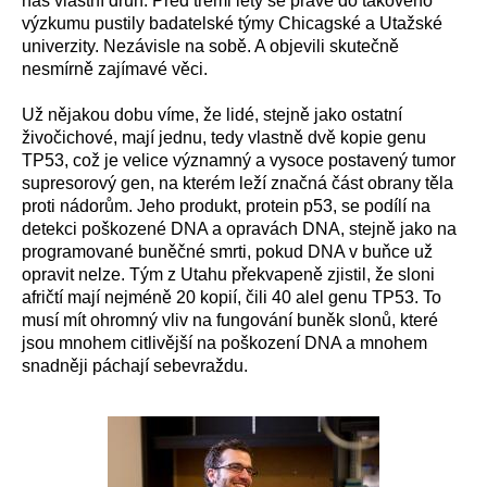
náš vlastní druh. Před třemi lety se právě do takového
výzkumu pustily badatelské týmy Chicagské a Utažské
univerzity. Nezávisle na sobě. A objevili skutečně
nesmírně zajímavé věci.
Už nějakou dobu víme, že lidé, stejně jako ostatní
živočichové, mají jednu, tedy vlastně dvě kopie genu
TP53, což je velice významný a vysoce postavený tumor
supresorový gen, na kterém leží značná část obrany těla
proti nádorům. Jeho produkt, protein p53, se podílí na
detekci poškozené DNA a opravách DNA, stejně jako na
programované buněčné smrti, pokud DNA v buňce už
opravit nelze. Tým z Utahu překvapeně zjistil, že sloni
afričtí mají nejméně 20 kopií, čili 40 alel genu TP53. To
musí mít ohromný vliv na fungování buněk slonů, které
jsou mnohem citlivější na poškození DNA a mnohem
snadněji páchají sebevraždu.