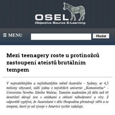
MENU
III
Mezi teenagery roste u protinožců
zastoupení ateistů brutálním
tempem
V nejrozlehlejším a nejlidnatějším městě Austrálie - Sydney, se 4,5
miliony obyvatel, sídlí jedna z největších universit „Komonvelsu“ -
Univerzita Nového Jižního Walesu. Tamním studentům již déle než tři
desetiletí dávají test s otázkami z oblasti náboženství a víry. Z
odpovědí vyplývá, že Australané v dílo Hospodina přestávají věřit a to
tempem, které je od vývoje v Americe rychle vzdaluje.