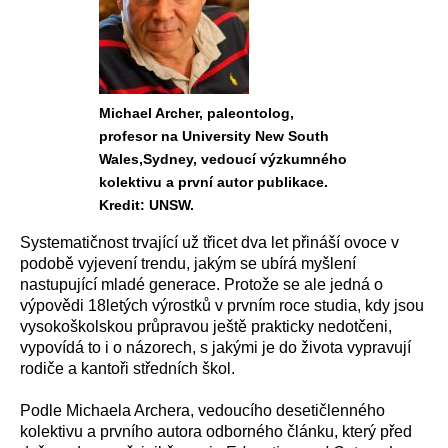
Michael Archer, paleontolog,
profesor na University New South
Wales,Sydney, vedoucí výzkumného
kolektivu a první autor publikace.
Kredit: UNSW.
Systematičnost trvající už třicet dva let přináší ovoce v
podobě vyjevení trendu, jakým se ubírá myšlení
nastupující mladé generace. Protože se ale jedná o
výpovědi 18letých výrostků v prvním roce studia, kdy jsou
vysokoškolskou průpravou ještě prakticky nedotčeni,
vypovídá to i o názorech, s jakými je do života vypravují
rodiče a kantoři středních škol.
Podle Michaela Archera, vedoucího desetičlenného
kolektivu a prvního autora odborného článku, který před