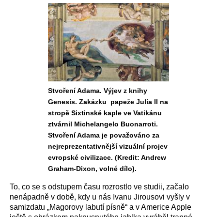
Stvoření Adama. Výjev z knihy
Genesis. Zakázku papeže Julia II na
stropě Sixtinské kaple ve Vatikánu
ztvárnil Michelangelo Buonarroti.
Stvoření Adama je považováno za
nejreprezentativnější vizuální projev
evropské civilizace. (Kredit: Andrew
Graham-Dixon, volné dílo).
To, co se s odstupem času rozrostlo ve studii, začalo
nenápadně v době, kdy u nás Ivanu Jirousovi vyšly v
samizdatu „Magorovy labutí písně“ a v Americe Apple