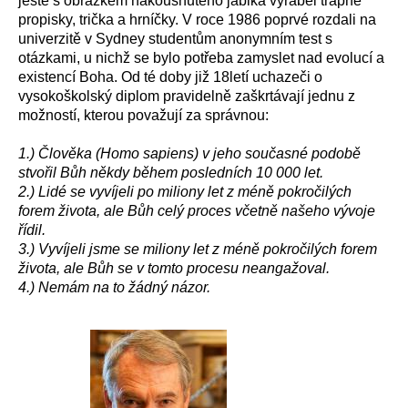
ještě s obrázkem nakousnutého jablka vyráběl trapné
propisky, trička a hrníčky. V roce 1986 poprvé rozdali na
univerzitě v Sydney studentům anonymním test s
otázkami, u nichž se bylo potřeba zamyslet nad evolucí a
existencí Boha. Od té doby již 18letí uchazeči o
vysokoškolský diplom pravidelně zaškrtávají jednu z
možností, kterou považují za správnou:
1.) Člověka (Homo sapiens) v jeho současné podobě
stvořil Bůh někdy během posledních 10 000 let.
2.) Lidé se vyvíjeli po miliony let z méně pokročilých
forem života, ale Bůh celý proces včetně našeho vývoje
řídil.
3.) Vyvíjeli jsme se miliony let z méně pokročilých forem
života, ale Bůh se v tomto procesu neangažoval.
4.) Nemám na to žádný názor.