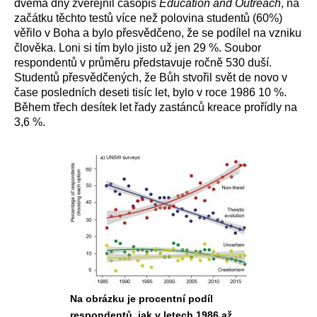
dvěma dny zveřejnil časopis
Education and Outreach
, na
začátku těchto testů více než polovina studentů (60%)
věřilo v Boha a bylo přesvědčeno, že se podílel na vzniku
člověka. Loni si tím bylo jisto už jen 29 %. Soubor
respondentů v průměru představuje ročně 530 duší.
Studentů přesvědčených, že Bůh stvořil svět de novo v
čase posledních deseti tisíc let, bylo v roce 1986 10 %.
Během třech desítek let řady zastánců kreace prořídly na
3,6 %.
Na obrázku je procentní podíl
respondentů, jak v letech 1986 až