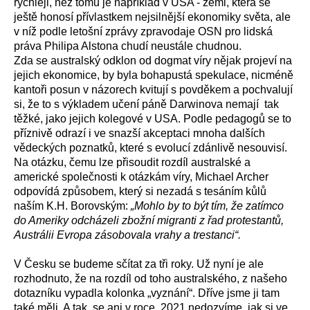
rychleji, než tomu je například v USA - zemi, která se
ještě honosí přívlastkem nejsilnější ekonomiky světa, ale
v níž podle letošní zprávy zpravodaje OSN pro lidská
práva Philipa Alstona chudí neustále chudnou.
Zda se australský odklon od dogmat víry nějak projeví na
jejich ekonomice, by byla bohapustá spekulace, nicméně
kantoři posun v názorech kvitují s povděkem a pochvalují
si, že to s výkladem učení páně Darwinova nemají tak
těžké, jako jejich kolegové v USA. Podle pedagogů se to
příznivě odrazí i ve snazší akceptaci mnoha dalších
vědeckých poznatků, které s evolucí zdánlivě nesouvisí.
Na otázku, čemu lze přisoudit rozdíl australské a
americké společnosti k otázkám víry, Michael Archer
odpovídá způsobem, který si nezadá s tesáním kůlů
naším K.H. Borovským:
„Mohlo by to být tím, že zatímco
do Ameriky odcházeli zbožní migranti z řad protestantů,
Austrálii Evropa zásobovala vrahy a trestanci“.
V Česku se budeme sčítat za tři roky. Už nyní je ale
rozhodnuto, že na rozdíl od toho australského, z našeho
dotazníku vypadla kolonka „vyznání“. Dříve jsme ji tam
také měli. A tak se ani v roce 2021 nedozvíme, jak si ve