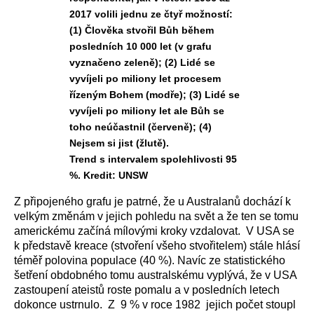
2017 volili jednu ze čtyř možností:
(1) Člověka stvořil Bůh během
posledních 10 000 let (v grafu
vyznačeno zeleně); (2) Lidé se
vyvíjeli po miliony let procesem
řízeným Bohem (modře); (3) Lidé se
vyvíjeli po miliony let ale Bůh se
toho neúčastnil (červeně); (4)
Nejsem si jist (žlutě).
Trend s intervalem spolehlivosti 95
%. Kredit: UNSW
Z připojeného grafu je patrné, že u Australanů dochází k
velkým změnám v jejich pohledu na svět a že ten se tomu
americkému začíná mílovými kroky vzdalovat. V USA se
k představě kreace (stvoření všeho stvořitelem) stále hlásí
téměř polovina populace (40 %). Navíc ze statistického
šetření obdobného tomu australskému vyplývá, že v USA
zastoupení ateistů roste pomalu a v posledních letech
dokonce ustrnulo. Z 9 % v roce 1982 jejich počet stoupl