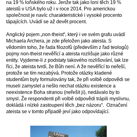
na 19 % loňského roku. Jenže tak jako loni těch 19 %
ateistů v USA bylo už i v roce 2014. Pro americkou
společnost je navíc charakteristické i vysoké procento
tápajících. Uvádí se až devět procent.
Anglický pojem „non-theist“, který i ve svém grafu uvádí
Michaela Archera, je zde přeložen jako ateista. S
vědomím toho, že řada filozofů (především z řad teologů)
pojmy non-theist nevěřící a ateista rozlišuje jako různé
entity. Vyjdeme-li z podstaty takového rozlišování, tak lze
říci, že ateista tvrdí, že Bůh není. A že nevěřící to neřeší,
protože se tím nezabývá. Protože otázky kladené
studentům byly formulovány tak, že při volbě odpovědi se
museli zamyslet a nešlo nechat otázku existence a
neexistence Boha stranou (neřešit ji), nedávalo by to
smysl. Že respondenti při volbě odpovědi trápili myslivnu,
dokládá i nízké zastoupení těch „bez názoru“.
Označení
ateista se v tomto případě jeví jako odpovídající.