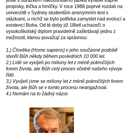
ještě s obrázkem nakousnutého jablka vyráběl trapné
propisky, trička a hrníčky. V roce 1986 poprvé rozdali na
univerzitě v Sydney studentům anonymním test s
otázkami, u nichž se bylo potřeba zamyslet nad evolucí a
existencí Boha. Od té doby již 18letí uchazeči o
vysokoškolský diplom pravidelně zaškrtávají jednu z
možností, kterou považují za správnou:
1.) Člověka (Homo sapiens) v jeho současné podobě
stvořil Bůh někdy během posledních 10 000 let.
2.) Lidé se vyvíjeli po miliony let z méně pokročilých
forem života, ale Bůh celý proces včetně našeho vývoje
řídil.
3.) Vyvíjeli jsme se miliony let z méně pokročilých forem
života, ale Bůh se v tomto procesu neangažoval.
4.) Nemám na to žádný názor.