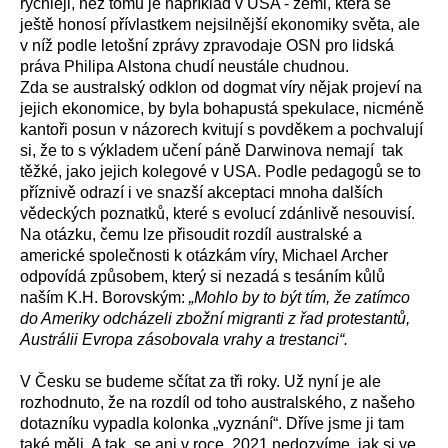
rychleji, než tomu je například v USA - zemi, která se
ještě honosí přívlastkem nejsilnější ekonomiky světa, ale
v níž podle letošní zprávy zpravodaje OSN pro lidská
práva Philipa Alstona chudí neustále chudnou.
Zda se australský odklon od dogmat víry nějak projeví na
jejich ekonomice, by byla bohapustá spekulace, nicméně
kantoři posun v názorech kvitují s povděkem a pochvalují
si, že to s výkladem učení páně Darwinova nemají tak
těžké, jako jejich kolegové v USA. Podle pedagogů se to
příznivě odrazí i ve snazší akceptaci mnoha dalších
vědeckých poznatků, které s evolucí zdánlivě nesouvisí.
Na otázku, čemu lze přisoudit rozdíl australské a
americké společnosti k otázkám víry, Michael Archer
odpovídá způsobem, který si nezadá s tesáním kůlů
naším K.H. Borovským:
„Mohlo by to být tím, že zatímco
do Ameriky odcházeli zbožní migranti z řad protestantů,
Austrálii Evropa zásobovala vrahy a trestanci“.
V Česku se budeme sčítat za tři roky. Už nyní je ale
rozhodnuto, že na rozdíl od toho australského, z našeho
dotazníku vypadla kolonka „vyznání“. Dříve jsme ji tam
také měli. A tak se ani v roce 2021 nedozvíme, jak si ve