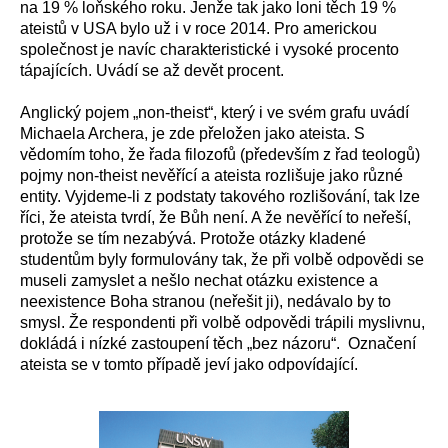
na 19 % loňského roku. Jenže tak jako loni těch 19 %
ateistů v USA bylo už i v roce 2014. Pro americkou
společnost je navíc charakteristické i vysoké procento
tápajících. Uvádí se až devět procent.
Anglický pojem „non-theist“, který i ve svém grafu uvádí
Michaela Archera, je zde přeložen jako ateista. S
vědomím toho, že řada filozofů (především z řad teologů)
pojmy non-theist nevěřící a ateista rozlišuje jako různé
entity. Vyjdeme-li z podstaty takového rozlišování, tak lze
říci, že ateista tvrdí, že Bůh není. A že nevěřící to neřeší,
protože se tím nezabývá. Protože otázky kladené
studentům byly formulovány tak, že při volbě odpovědi se
museli zamyslet a nešlo nechat otázku existence a
neexistence Boha stranou (neřešit ji), nedávalo by to
smysl. Že respondenti při volbě odpovědi trápili myslivnu,
dokládá i nízké zastoupení těch „bez názoru“.
Označení
ateista se v tomto případě jeví jako odpovídající.