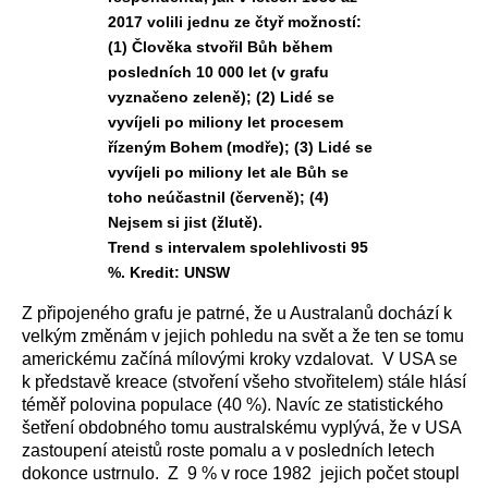
2017 volili jednu ze čtyř možností:
(1) Člověka stvořil Bůh během
posledních 10 000 let (v grafu
vyznačeno zeleně); (2) Lidé se
vyvíjeli po miliony let procesem
řízeným Bohem (modře); (3) Lidé se
vyvíjeli po miliony let ale Bůh se
toho neúčastnil (červeně); (4)
Nejsem si jist (žlutě).
Trend s intervalem spolehlivosti 95
%. Kredit: UNSW
Z připojeného grafu je patrné, že u Australanů dochází k
velkým změnám v jejich pohledu na svět a že ten se tomu
americkému začíná mílovými kroky vzdalovat. V USA se
k představě kreace (stvoření všeho stvořitelem) stále hlásí
téměř polovina populace (40 %). Navíc ze statistického
šetření obdobného tomu australskému vyplývá, že v USA
zastoupení ateistů roste pomalu a v posledních letech
dokonce ustrnulo. Z 9 % v roce 1982 jejich počet stoupl