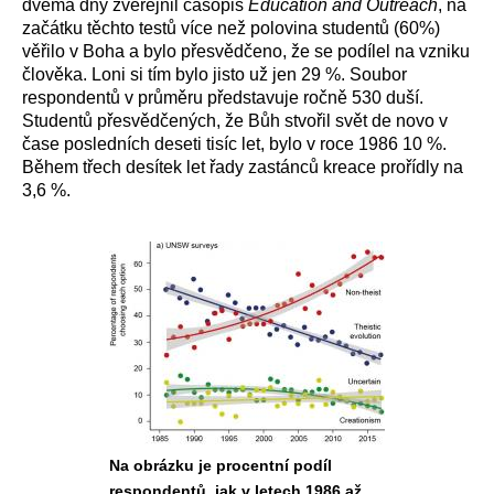
dvěma dny zveřejnil časopis
Education and Outreach
, na
začátku těchto testů více než polovina studentů (60%)
věřilo v Boha a bylo přesvědčeno, že se podílel na vzniku
člověka. Loni si tím bylo jisto už jen 29 %. Soubor
respondentů v průměru představuje ročně 530 duší.
Studentů přesvědčených, že Bůh stvořil svět de novo v
čase posledních deseti tisíc let, bylo v roce 1986 10 %.
Během třech desítek let řady zastánců kreace prořídly na
3,6 %.
Na obrázku je procentní podíl
respondentů, jak v letech 1986 až