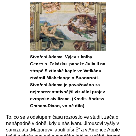
Stvoření Adama. Výjev z knihy
Genesis. Zakázku papeže Julia II na
stropě Sixtinské kaple ve Vatikánu
ztvárnil Michelangelo Buonarroti.
Stvoření Adama je považováno za
nejreprezentativnější vizuální projev
evropské civilizace. (Kredit: Andrew
Graham-Dixon, volné dílo).
To, co se s odstupem času rozrostlo ve studii, začalo
nenápadně v době, kdy u nás Ivanu Jirousovi vyšly v
samizdatu „Magorovy labutí písně“ a v Americe Apple