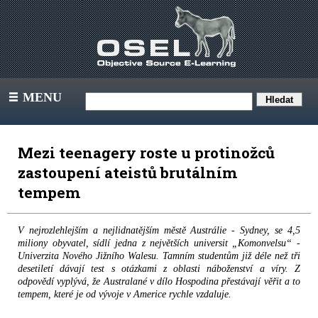
MENU
III
Mezi teenagery roste u protinožců
zastoupení ateistů brutálním
tempem
V nejrozlehlejším a nejlidnatějším městě Austrálie - Sydney, se 4,5
miliony obyvatel, sídlí jedna z největších universit „Komonvelsu“ -
Univerzita Nového Jižního Walesu. Tamním studentům již déle než tři
desetiletí dávají test s otázkami z oblasti náboženství a víry. Z
odpovědí vyplývá, že Australané v dílo Hospodina přestávají věřit a to
tempem, které je od vývoje v Americe rychle vzdaluje.