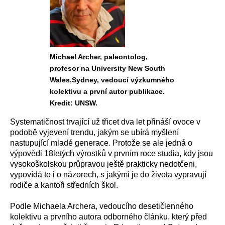
Michael Archer, paleontolog,
profesor na University New South
Wales,Sydney, vedoucí výzkumného
kolektivu a první autor publikace.
Kredit: UNSW.
Systematičnost trvající už třicet dva let přináší ovoce v
podobě vyjevení trendu, jakým se ubírá myšlení
nastupující mladé generace. Protože se ale jedná o
výpovědi 18letých výrostků v prvním roce studia, kdy jsou
vysokoškolskou průpravou ještě prakticky nedotčeni,
vypovídá to i o názorech, s jakými je do života vypravují
rodiče a kantoři středních škol.
Podle Michaela Archera, vedoucího desetičlenného
kolektivu a prvního autora odborného článku, který před