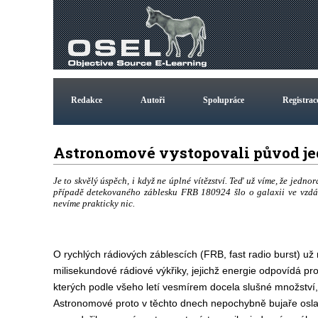
Redakce
Autoři
Spolupráce
Registrac
Astronomové vystopovali původ j
Je to skvělý úspěch, i když ne úplné vítězství. Teď už víme, že jedno
případě detekovaného záblesku FRB 180924 šlo o galaxii ve vzdále
nevíme prakticky nic.
O rychlých rádiových záblescích (FRB, fast radio burst) už 
milisekundové rádiové výkřiky, jejichž energie odpovídá prod
kterých podle všeho letí vesmírem docela slušné množství,
Astronomové proto v těchto dnech nepochybně bujaře oslav