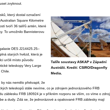
uset zvyknout.
esků, který dostal označení
Australian Square Kilometre
tí tvoří 36 talířů antén, které
iky. To umožnilo Bannisterovu
i galaxie DES J214425.25–
lná starých hvězd, která je
ci určili místo původu
Talíře soustavy ASKAP v Západní
tické teleskopy Very Large
Austrálii. Kredit: CSIRO/Dragonfly
 Chile.
Media.
e by nás nemělo překvapit, že
kých teleskopů stále nevíme, co je zdrojem jednorázového FRB
odu záblesku FRB 180924 je v příkrém rozporu se vším, co víme o zdroj
ebe a dudy. Zdá se, že jednorázové a opakované FRB záblesky mají