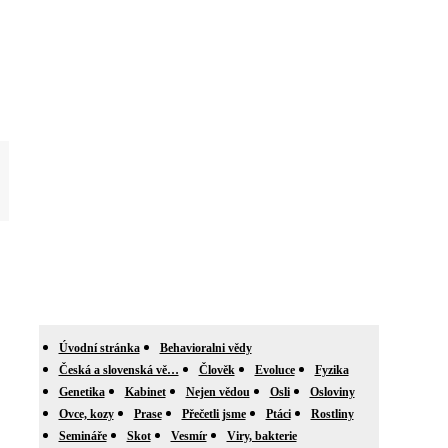
Úvodní stránka
Behavioralni vědy
Česká a slovenská vě…
Člověk
Evoluce
Fyzika
Genetika
Kabinet
Nejen vědou
Osli
Osloviny
Ovce, kozy
Prase
Přečetli jsme
Ptáci
Rostliny
Semináře
Skot
Vesmír
Viry, bakterie