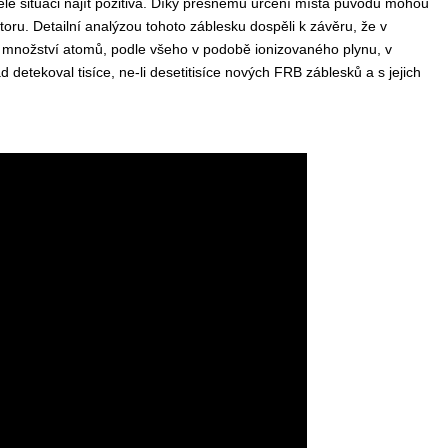
lé situaci najít pozitiva. Díky přesnému určení místa původu mohou
u. Detailní analýzou tohoto záblesku dospěli k závěru, že v
 množství atomů, podle všeho v podobě ionizovaného plynu, v
detekoval tisíce, ne-li desetitisíce nových FRB záblesků a s jejich