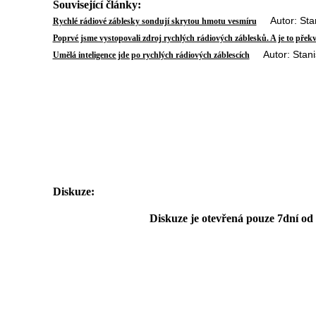
Související články:
Autor: Stani
Rychlé rádiové záblesky sondují skrytou hmotu vesmíru
Poprvé jsme vystopovali zdroj rychlých rádiových záblesků. A je to přek
Autor: Stanis
Umělá inteligence jde po rychlých rádiových záblescích
Diskuze:
Diskuze je otevřená pouze 7dní od