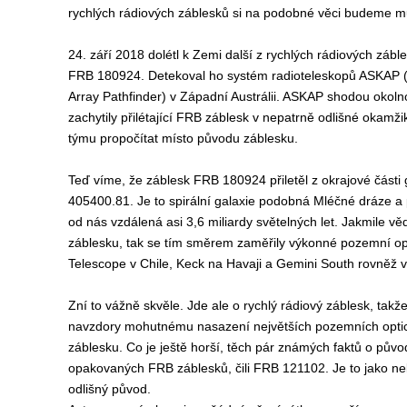
rychlých rádiových záblesků si na podobné věci budeme m
24. září 2018 dolétl k Zemi další z rychlých rádiových zábl
FRB 180924. Detekoval ho systém radioteleskopů ASKAP (
Array Pathfinder) v Západní Austrálii. ASKAP shodou okolnos
zachytily přilétající FRB záblesk v nepatrně odlišné okamž
týmu propočítat místo původu záblesku.
Teď víme, že záblesk FRB 180924 přiletěl z okrajové část
405400.81. Je to spirální galaxie podobná Mléčné dráze a p
od nás vzdálená asi 3,6 miliardy světelných let. Jakmile věd
záblesku, tak se tím směrem zaměřily výkonné pozemní op
Telescope v Chile, Keck na Havaji a Gemini South rovněž v
Zní to vážně skvěle. Jde ale o rychlý rádiový záblesk, takž
navzdory mohutnému nasazení největších pozemních optic
záblesku. Co je ještě horší, těch pár známých faktů o pův
opakovaných FRB záblesků, čili FRB 121102. Je to jako n
odlišný původ.