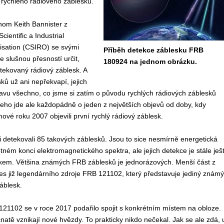
 rychlého rádiového záblesku.
nom Keith Bannister z
entific a Industrial
sation (CSIRO) se svými
Příběh detekce záblesku FRB
e slušnou přesností určit,
180924 na jednom obrázku.
etekovaný rádiový záblesk. A
ků už ani nepřekvapí, jejich
lavu všechno, co jsme si zatím o původu rychlých rádiových záblesků
šeho jde ale každopádně o jeden z největších objevů od doby, kdy
ové roku 2007 objevili první rychlý rádiový záblesk.
 detekovali 85 takových záblesků. Jsou to sice nesmírně energetická
ném konci elektromagnetického spektra, ale jejich detekce je stále ješ
škem. Většina známých FRB záblesků je jednorázových. Menší část z
dnes již legendárního zdroje FRB 121102, který představuje jediný známý
áblesk.
1102 se v roce 2017 podařilo spojit s konkrétním místem na obloze.
čnatě vznikají nové hvězdy. To prakticky nikdo nečekal. Jak se ale zdá, 