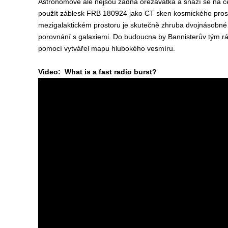
Astronomové ale nejsou žádná ořezávátka a snaží se na ce
použít záblesk FRB 180924 jako CT sken kosmického prostor
mezigalaktickém prostoru je skutečně zhruba dvojnásobné
porovnání s galaxiemi. Do budoucna by Bannisterův tým rád 
pomocí vytvářel mapu hlubokého vesmíru.
Video: What is a fast radio burst?