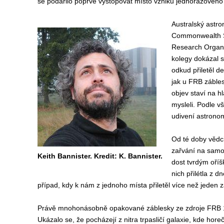
se podařilo poprvé vystopovat místo vzniku jednorázového
Australský astro
Commonwealth Sci
Research Organi
kolegy dokázal s
odkud přiletěl d
jak u FRB zábles
objev staví na h
mysleli. Podle v
udivení astronom
Od té doby vědci
zařvání na samot
Keith Bannister. Kredit: K. Bannister.
dost tvrdým oří
nich přilétla z 
případ, kdy k nám z jednoho místa přiletěl více než jeden z
Právě mnohonásobně opakované záblesky ze zdroje FRB 12
Ukázalo se, že pocházejí z nitra trpasličí galaxie, kde hore