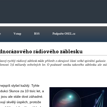
e
Vstup
RSS
Podpořte OSEL.cz
ednorázového rádiového záblesku
rázový rychlý rádiový záblesk může přiletět z okrajové části velké spirální galaxie.
nosti 3,6 miliardy světelných let. O podstatě vzniku takového záblesku ale stá
nejspíš slyšel každý. Tyhle
ukci Slunce za 10 tisíc let, a
 jsou ale stále dost záhadné.
ují skvělý úspěch, protože