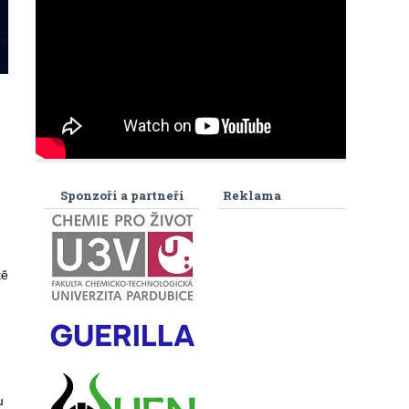
Sponzoři a partneři
Reklama
tě
u