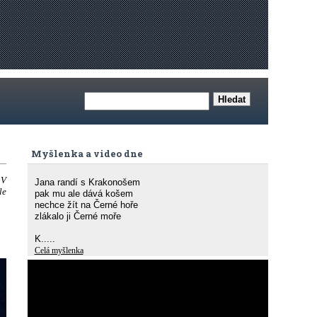
Myšlenka a video dne
 V
Jana randí s Krakonošem
le
pak mu ale dává košem
nechce žít na Černé hoře
zlákalo ji Černé moře
K.....
Celá myšlenka