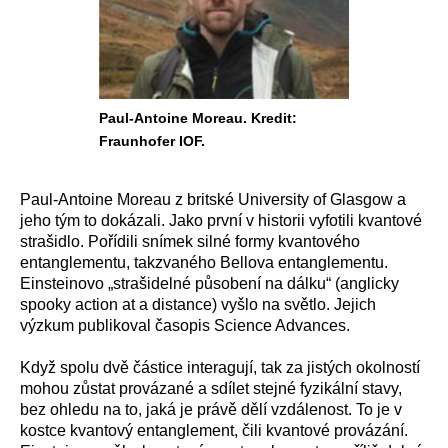
Paul-Antoine Moreau. Kredit:
Fraunhofer IOF.
Paul-Antoine Moreau z britské University of Glasgow a
jeho tým to dokázali. Jako první v historii vyfotili kvantové
strašidlo. Pořídili snímek silné formy kvantového
entanglementu, takzvaného Bellova entanglementu.
Einsteinovo „strašidelné působení na dálku“ (anglicky
spooky action at a distance) vyšlo na světlo. Jejich
výzkum publikoval časopis Science Advances.
Když spolu dvě částice interagují, tak za jistých okolností
mohou zůstat provázané a sdílet stejné fyzikální stavy,
bez ohledu na to, jaká je právě dělí vzdálenost. To je v
kostce kvantový entanglement, čili kvantové provázání.