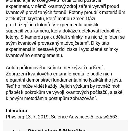
Moreau a jeho kolegové si kvůli tomu postavili
experiment, v němž kvantový zdroj záření vytváří proud
kvantově provázaných fotonů. Fotony proudí k materiálům
z tekutých krystalů, které mohou změnit fázi
procházejících fotonů. V experimentu umístili
supercitlivou kameru, která dokáže detekovat jednotlivé
fotony. S kamerou pak udělali snímky, na nichž je foton se
svým kvantově provázaným „dvojčetem“. Díky této
experimentální sestavě fyzici získali vytoužené snímky
kvantového entanglementu.
Autoři průlomového snímku neskrývají nadšení.
Zobrazení kvantového entanglementu je podle nich
elegantní demonstrací fundamentálního fyzikálního jevu.
Teď ho může vidět každý. Jejich výzkum by rovněž mohl
přispět k pokrokům ve vývoji kvantových počítačů, a také
k novým metodám a postupům zobrazování.
Literatura
Phys.org 13. 7. 2019, Science Advances 5: eaaw2563.