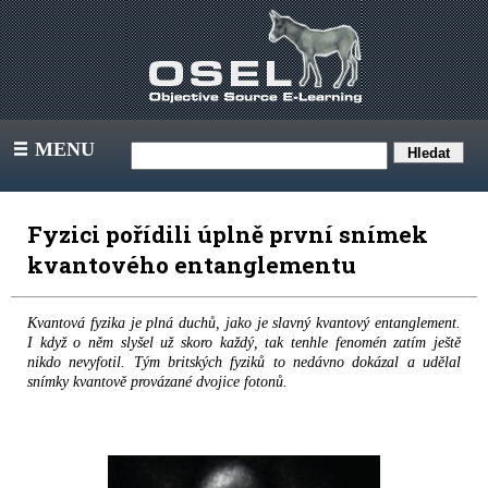
MENU
III
Fyzici pořídili úplně první snímek
kvantového entanglementu
Kvantová fyzika je plná duchů, jako je slavný kvantový entanglement.
I když o něm slyšel už skoro každý, tak tenhle fenomén zatím ještě
nikdo nevyfotil. Tým britských fyziků to nedávno dokázal a udělal
snímky kvantově provázané dvojice fotonů.