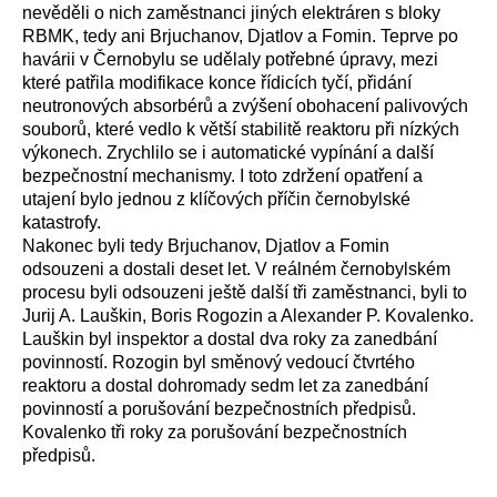
nevěděli o nich zaměstnanci jiných elektráren s bloky
RBMK, tedy ani Brjuchanov, Djatlov a Fomin. Teprve po
havárii v Černobylu se udělaly potřebné úpravy, mezi
které patřila modifikace konce řídicích tyčí, přidání
neutronových absorbérů a zvýšení obohacení palivových
souborů, které vedlo k větší stabilitě reaktoru při nízkých
výkonech. Zrychlilo se i automatické vypínání a další
bezpečnostní mechanismy. I toto zdržení opatření a
utajení bylo jednou z klíčových příčin černobylské
katastrofy.
Nakonec byli tedy Brjuchanov, Djatlov a Fomin
odsouzeni a dostali deset let. V reálném černobylském
procesu byli odsouzeni ještě další tři zaměstnanci, byli to
Jurij A. Lauškin, Boris Rogozin a Alexander P. Kovalenko.
Lauškin byl inspektor a dostal dva roky za zanedbání
povinností. Rozogin byl směnový vedoucí čtvrtého
reaktoru a dostal dohromady sedm let za zanedbání
povinností a porušování bezpečnostních předpisů.
Kovalenko tři roky za porušování bezpečnostních
předpisů.