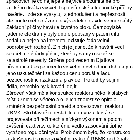
zpracování je co nejlépe a nejvíce srozumitelně pro
laického diváka vysvětlit společenské a technické příčiny
havárie. I zde se vyskytují zjednodušení a nepřesnosti,
ale podle mého názoru je výsledek opravdu velmi zdařilý.
Základní příčiny havárie čtvrtého bloku Černobylské
jaderné elektrárny byly dobře popsány v pátém dílu
seriálu a nejen na internetu existuje řada velmi
podrobných rozborů. Z nich je jasné, že k havárii vedl
souběh celé řady příčin, které by samy o sobě ke
katastrofě nevedly. Směna pod vedením Djatlova
přistoupila k experimentu ve velmi nevhodnou dobu a pro
jeho uskutečnění za každou cenu porušila řadu
bezpečnostních zákazů a pravidel. Pokud by se jimi
řídila, nemohlo by k havárii dojít.
Zároveň však měla konstrukce reaktoru několik slabých
míst. O nich se vědělo a o jejich znalost se opírala
zmíněná bezpečnostní pravidla provozování reaktoru
RBMK. Šlo hlavně o nestabilitu provozu, která se
projevovala pří režimech s nízkým výkonem a potom
zvýšení reaktivity, ke kterému vedlo zasouvání úplně
vytažené regulační tyče. Problémem bylo, že konstrukce
a zkušenosti s provozováním reaktorů RBMK podléhaly