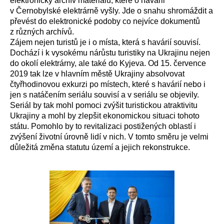
elektronický archív materiálů, které o havárii
v Černobylské elektrárně vyšly. Jde o snahu shromáždit a
převést do elektronické podoby co nejvíce dokumentů
z různých archívů.
Zájem nejen turistů je i o místa, která s havárií souvisí.
Dochází i k vysokému nárůstu turistiky na Ukrajinu nejen
do okolí elektrárny, ale také do Kyjeva. Od 15. července
2019 tak lze v hlavním městě Ukrajiny absolvovat
čtyřhodinovou exkurzi po místech, které s havárií nebo i
jen s natáčením seriálu souvisí a v seriálu se objevily.
Seriál by tak mohl pomoci zvýšit turistickou atraktivitu
Ukrajiny a mohl by zlepšit ekonomickou situaci tohoto
státu. Pomohlo by to revitalizaci postižených oblastí i
zvýšení životní úrovně lidí v nich. V tomto směru je velmi
důležitá změna statutu území a jejich rekonstrukce.