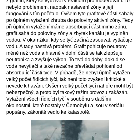
z grafitu, který se využíval v reaktoru pro moderování. To
nebylo problémem, naopak nastavení zóny a její
fungování s tím počítalo. Ovšem tyto grafitové části sahaly
po úplném vytažení zhruba do poloviny aktivní zóny. Tedy
při úplném vytažení máme absorbující část mimo zónu,
grafit sahá do poloviny zóny a zbytek kanálu je vyplněn
vodou. V okamžiku, kdy se tyč začíná zasouvat, vytlačuje
vodu. A tady nastává problém. Grafit pohlcuje neutrony
méně než voda a hlavně v dolní části se tak zlepšuje
neutronika a zvyšuje výkon. To trvá do doby, dokud se
voda nevytlačí a také nezačne převládat pohlcení od
absorbující části tyče. V případě, že nebyl úplně vytažen
velký počet řídících tyčí, tak není toto zvýšení kritické a
nevede k havárii. Ovšem velký počet tyčí nahoře mohl být
nebezpečný, a proto byl takový režim provozu zakázán.
Vytažení všech řídicích tyčí v souběhu s dalšími
okolnostmi, které nastaly v Černobylu a jsou v seriálu
popsány, zákonitě vedlo ke katastrofě.