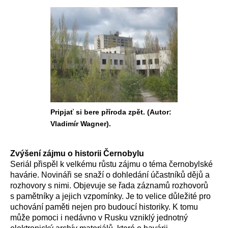
Pripjať si bere příroda zpět. (Autor:
Vladimír Wagner).
Zvýšení zájmu o historii Černobylu
Seriál přispěl k velkému růstu zájmu o téma černobylské
havárie. Novináři se snaží o dohledání účastníků dějů a
rozhovory s nimi. Objevuje se řada záznamů rozhovorů
s pamětníky a jejich vzpomínky. Je to velice důležité pro
uchování paměti nejen pro budoucí historiky. K tomu
může pomoci i nedávno v Rusku vzniklý jednotný