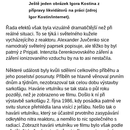
Ještě jeden obrázek Igora Kostina z
přípravy likvidátorů na práci (zdroj
Igor Kostin/internet).
Řada efektů však byla vizuálně dramatičtější než při
reálné situaci. To se týká i světelného kužele
vycházejícího z reaktoru. Alexander Juvčenko sice
namodralý světelný paprsek popisuje, ale těžko by byl
patrný z Pripjati. Intenzita čerenkovovského záření a
záření ionizovaného vzduchu by na to asi nestačila.
N
ěkteré události byly kvůli sdělení celkového příběhu a
jeho poselství posunuty
. Příběh se hlavně věnoval prvním
dnům a týdnům, nezobrazoval tak celou dobu výstavby
sarkofágu. Havárie vrtulníku se tak stala o půl roku
později, než je zobrazeno ve filmu. Došlo k ní při
výstavbě sarkofágu 2. října 1986, kdy posádka patrně ve
svitu slunce přehlédla lana visící z jeřábu. Nešlo tak o
havárii vrtulníku, který se účastnil prvotního zasypávání
odkrytého nitra reaktoru, a nemělo to nic společného s
radiací. Zobrazit havárii vrtulníku ve filmu bylo však podle