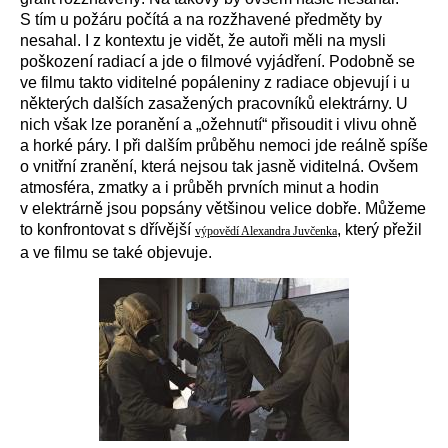
S tím u požáru počítá a na rozžhavené předměty by
nesahal. I z kontextu je vidět, že autoři měli na mysli
poškození radiací a jde o filmové vyjádření. Podobně se
ve filmu takto viditelné popáleniny z radiace objevují i u
některých dalších zasažených pracovníků elektrárny. U
nich však lze poranění a „ožehnutí“ přisoudit i vlivu ohně
a horké páry. I při dalším průběhu nemoci jde reálně spíše
o vnitřní zranění, která nejsou tak jasně viditelná. Ovšem
atmosféra, zmatky a i průběh prvních minut a hodin
v elektrárně jsou popsány většinou velice dobře. Můžeme
to konfrontovat s dřívější
, který přežil
výpovědí Alexandra Juvčenka
a ve filmu se také objevuje.