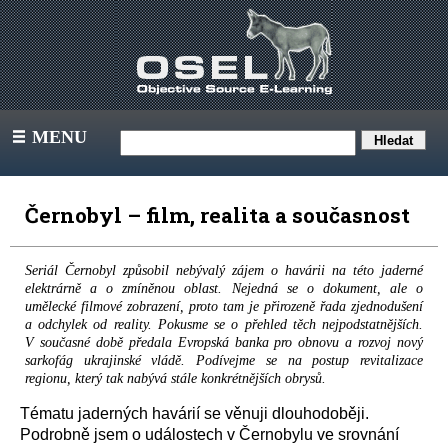
MENU
III
Černobyl – film, realita a současnost
Seriál Černobyl způsobil nebývalý zájem o havárii na této jaderné
elektrárně a o zmíněnou oblast. Nejedná se o dokument, ale o
umělecké filmové zobrazení, proto tam je přirozeně řada zjednodušení
a odchylek od reality. Pokusme se o přehled těch nejpodstatnějších.
V současné době předala Evropská banka pro obnovu a rozvoj nový
sarkofág ukrajinské vládě. Podívejme se na postup revitalizace
regionu, který tak nabývá stále konkrétnějších obrysů.
Tématu jaderných havárií se věnuji dlouhodoběji.
Podrobně jsem o událostech v Černobylu ve srovnání