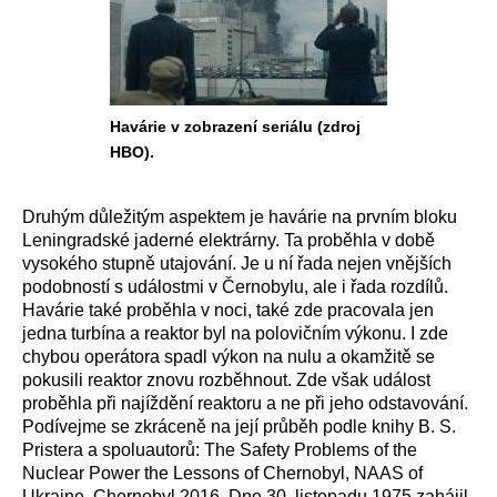
Havárie v zobrazení seriálu (zdroj
HBO).
Druhým důležitým aspektem je havárie na prvním bloku
Leningradské jaderné elektrárny. Ta proběhla v době
vysokého stupně utajování. Je u ní řada nejen vnějších
podobností s událostmi v Černobylu, ale i řada rozdílů.
Havárie také proběhla v noci, také zde pracovala jen
jedna turbína a reaktor byl na polovičním výkonu. I zde
chybou operátora spadl výkon na nulu a okamžitě se
pokusili reaktor znovu rozběhnout. Zde však událost
proběhla při najíždění reaktoru a ne při jeho odstavování.
Podívejme se zkráceně na její průběh podle knihy B. S.
Pristera a spoluautorů: The Safety Problems of the
Nuclear Power the Lessons of Chernobyl, NAAS of
Ukraine, Chernobyl 2016. Dne 30. listopadu 1975 zahájil