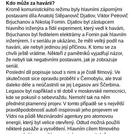
Kdo může za havárii?
Kromě komunistického režimu byly hlavními zápornými
postavami díla Anatolij Stěpanovič Djatlov, Viktor Petrovič
Brjuchanov a Nikolaj Fomin. Djatlov byl zástupcem
hlavního inženýra a řídil experiment, který vedl k havárii,
Brjuchanov byl ředitelem elektrárny a Fomin pak hlavním
inženýrem. I v seriálu je ukázáno, že měli velký podíl na
havárii, ale nebyli jedinou její příčinou. K tomu se za
chvíli ještě vrátíme. Někteří z pamětníků vyjadřují názor,
že nebyli tak negativními postavami, jak je zobrazuje
seriál.
Poslední díl popisuje soud s nimi a je čistě filmový. Ve
skutečnosti sice opravdu proběhl v Černobylu, ale trval
daleko déle a neúčastnili se jej Legasov ani Ščerbina.
Legasov byl například v té době v moskevské nemocnici,
kde se pokusil o sebevraždu. Nemohl tak na něm
přednést plamenný projev. V tomto případě se s největší
pravděpodobností autoři inspirovali jeho projevem ve
Vídni na půdě Mezinárodní agentury pro atomovou
energii, který byl velice otevřený. Odtud možná použili
některé pasáže a vysvětlení. Hlavním cílem filmového