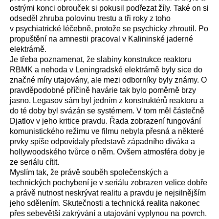
ostrými konci obrouček si pokusil podřezat žíly. Také on si
odseděl zhruba polovinu trestu a tři roky z toho
v psychiatrické léčebně, protože se psychicky zhroutil. Po
propuštění na amnestii pracoval v Kalininské jaderné
elektrárně.
Je třeba poznamenat, že slabiny konstrukce reaktoru
RBMK a nehoda v Leningradské elektrárně byly sice do
značné míry utajovány, ale mezi odborníky byly známy. O
pravděpodobné příčině havárie tak bylo poměrně brzy
jasno. Legasov sám byl jedním z konstruktérů reaktoru a
do té doby byl svázán se systémem. V tom měl částečně
Djatlov v jeho kritice pravdu. Řada zobrazení fungování
komunistického režimu ve filmu nebyla přesná a některé
prvky spíše odpovídaly představě západního diváka a
hollywoodského tvůrce o něm. Ovšem atmosféra doby je
ze seriálu cítit.
Myslím tak, že právě souběh společenských a
technických pochybení je v seriálu zobrazen velice dobře
a právě nutnost neskrývat realitu a pravdu je nejsilnějším
jeho sdělením. Skutečnosti a technická realita nakonec
přes sebevětší zakrývání a utajování vyplynou na povrch.