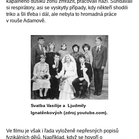
kapalného dusíku zónu zmrazit, pracovali nazí. Sundávali
si respirátory, asi se vyskytly případy, kdy někteří shodili
triko a šli třeba i dál, ale nebyla to hromadná práce
v rouše Adamově.
Svatba Vasilije a Ljudmily
Ignatěnkových (zdroj youtube.com).
Ve filmu je však i řada vyloženě nepřesných popisů
fyzikálních dějů. Například, když se hovoří o