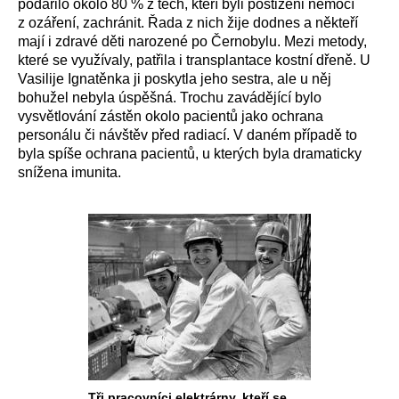
podařilo okolo 80 % z těch, kteří byli postiženi nemocí
z ozáření, zachránit. Řada z nich žije dodnes a někteří
mají i zdravé děti narozené po Černobylu. Mezi metody,
které se využívaly, patřila i transplantace kostní dřeně. U
Vasilije Ignatěnka ji poskytla jeho sestra, ale u něj
bohužel nebyla úspěšná. Trochu zavádějící bylo
vysvětlování zástěn okolo pacientů jako ochrana
personálu či návštěv před radiací. V daném případě to
byla spíše ochrana pacientů, u kterých byla dramaticky
snížena imunita.
Tři pracovníci elektrárny, kteří se