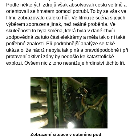
Podle některých zdrojů však absolvovali cestu ve tmě a
orientovali se hmatem pomocí potrubí. To by se však ve
filmu zobrazovalo daleko hůř. Ve filmu je scéna s jejich
výběrem zobrazena jinak, než reálně proběhla. Ve
skutečnosti to byla směna, která byla v dané chvíli
zodpovědná za tuto část elektrárny a měla tak o ní také
potřebné znalosti. Při podrobnější analýze se také
ukázalo, že nádrž nebyla tak plná a pravděpodobně i při
protavení aktivní zóny by nedošlo ke katastrofické
explozi. Ovšem nic z toho nesnižuje hrdinství těchto tří.
Zobrazení situace v suterénu pod