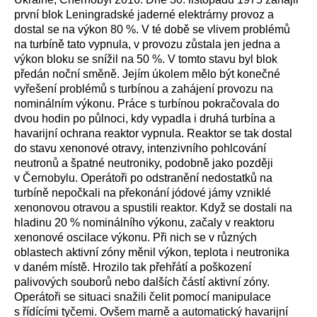
první blok Leningradské jaderné elektrárny provoz a
dostal se na výkon 80 %. V té době se vlivem problémů
na turbíně tato vypnula, v provozu zůstala jen jedna a
výkon bloku se snížil na 50 %. V tomto stavu byl blok
předán noční směně. Jejím úkolem mělo být konečné
vyřešení problémů s turbínou a zahájení provozu na
nominálním výkonu. Práce s turbínou pokračovala do
dvou hodin po půlnoci, kdy vypadla i druhá turbína a
havarijní ochrana reaktor vypnula. Reaktor se tak dostal
do stavu xenonové otravy, intenzivního pohlcování
neutronů a špatné neutroniky, podobně jako později
v Černobylu. Operátoři po odstranění nedostatků na
turbíně nepočkali na překonání jódové jámy vzniklé
xenonovou otravou a spustili reaktor. Když se dostali na
hladinu 20 % nominálního výkonu, začaly v reaktoru
xenonové oscilace výkonu. Při nich se v různých
oblastech aktivní zóny měnil výkon, teplota i neutronika
v daném místě. Hrozilo tak přehřátí a poškození
palivových souborů nebo dalších částí aktivní zóny.
Operátoři se situaci snažili čelit pomocí manipulace
s řídícími tyčemi. Ovšem marně a automatický havarijní