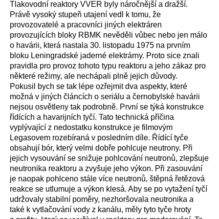
Tlakovodní reaktory VVER byly náročnější a dražší.
Právě vysoký stupeň utajení vedl k tomu, že
provozovatelé a pracovníci jiných elektráren
provozujících bloky RBMK nevěděli vůbec nebo jen málo
o havárii, která nastala 30. listopadu 1975 na prvním
bloku Leningradské jaderné elektrárny. Proto sice znali
pravidla pro provoz tohoto typu reaktoru a jeho zákaz pro
některé režimy, ale nechápali plně jejich důvody.
Pokusil bych se tak lépe ozřejmit dva aspekty, které
možná v jiných článcích o seriálu a černobylské havárii
nejsou osvětleny tak podrobně. První se týká konstrukce
řídících a havarijních tyčí. Tato technická příčina
vyplývající z nedostatku konstrukce je filmovým
Legasovem rozebíraná v posledním díle. Řídící tyče
obsahují bór, který velmi dobře pohlcuje neutrony. Při
jejich vysouvání se snižuje pohlcování neutronů, zlepšuje
neutronika reaktoru a zvyšuje jeho výkon. Při zasouvání
je naopak pohlceno stále více neutronů, štěpná řetězová
reakce se utlumuje a výkon klesá. Aby se po vytažení tyčí
udržovaly stabilní poměry, nezhoršovala neutronika a
také k vytlačování vody z kanálu, měly tyto tyče hroty