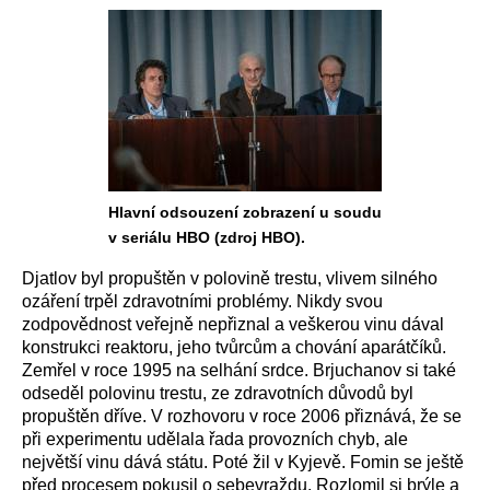
Hlavní odsouzení zobrazení u soudu
v seriálu HBO (zdroj HBO).
Djatlov byl propuštěn v polovině trestu, vlivem silného
ozáření trpěl zdravotními problémy. Nikdy svou
zodpovědnost veřejně nepřiznal a veškerou vinu dával
konstrukci reaktoru, jeho tvůrcům a chování aparátčíků.
Zemřel v roce 1995 na selhání srdce. Brjuchanov si také
odseděl polovinu trestu, ze zdravotních důvodů byl
propuštěn dříve. V rozhovoru v roce 2006 přiznává, že se
při experimentu udělala řada provozních chyb, ale
největší vinu dává státu. Poté žil v Kyjevě. Fomin se ještě
před procesem pokusil o sebevraždu. Rozlomil si brýle a