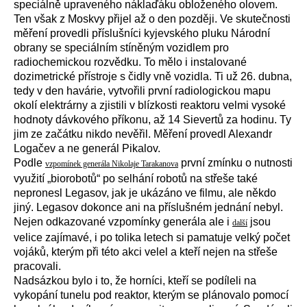
speciálně upraveného náklaďáku obloženého olovem.
Ten však z Moskvy přijel až o den později. Ve skutečnosti
měření provedli příslušníci kyjevského pluku Národní
obrany se speciálním stíněným vozidlem pro
radiochemickou rozvědku. To mělo i instalované
dozimetrické přístroje s čidly vně vozidla. Ti už 26. dubna,
tedy v den havárie, vytvořili první radiologickou mapu
okolí elektrárny a zjistili v blízkosti reaktoru velmi vysoké
hodnoty dávkového příkonu, až 14 Sievertů za hodinu. Ty
jim ze začátku nikdo nevěřil. Měření provedl Alexandr
Logačev a ne generál Pikalov.
Podle
první zmínku o nutnosti
vzpomínek generála Nikolaje Tarakanova
využití „biorobotů“ po selhání robotů na střeše také
nepronesl Legasov, jak je ukázáno ve filmu, ale někdo
jiný. Legasov dokonce ani na příslušném jednání nebyl.
Nejen odkazované vzpomínky generála ale i
jsou
další
velice zajímavé, i po tolika letech si pamatuje velký počet
vojáků, kterým při této akci velel a kteří nejen na střeše
pracovali.
Nadsázkou bylo i to, že horníci, kteří se podíleli na
vykopání tunelu pod reaktor, kterým se plánovalo pomocí