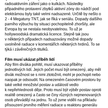
radioaktivním záření jako o kulkách. Následky
případného protavení zbytků aktivní zóny do nádrží pod
elektrárnou byly také velmi nadsazené. Určitě by nešlo o
2 - 4 Megatuny TNT, jak se říká v seriálu. Dopady dalšího
parního výbuchu by situaci pochopitelně zhoršily, ale
Evropa by se nestala neobyvatelnou. To už je
hollywoodská dramatická licence. Stejně tak jsou
v některých případech nadsazovány možné dopady
uvolněné radiace v komentářích některých hrdinů. To se
týká i závěrečných titulků.
Film musí ukázat příběh lidí
Aby film diváka pohltil, musí ukazovat příběhy
jednotlivých lidí. Jejich počet musí být omezený, aby měl
divák možnost se s nimi ztotožnit, mohl je pochopit nebo
naopak je odsoudit. Na omezeném časovém prostoru by
také velké množství postav a událostí vedlo
k nepřehlednosti děje. Proto musí být výběr postav oproti
realitě omezený a často se činy různých nejmenovaných
osob převádějí na jednu. To už jsme viděli na příkladu
přisouzení prvního měření radiace u reaktoru generálu