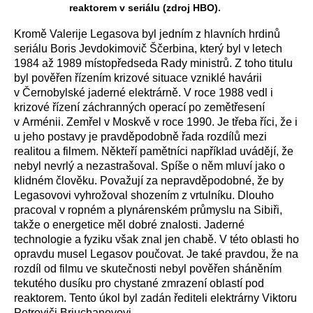
reaktorem v seriálu (zdroj HBO).
Kromě Valerije Legasova byl jedním z hlavních hrdinů
seriálu Boris Jevdokimovič Ščerbina, který byl v letech
1984 až 1989 místopředseda Rady ministrů. Z toho titulu
byl pověřen řízením krizové situace vzniklé havárii
v Černobylské jaderné elektrárně. V roce 1988 vedl i
krizové řízení záchranných operací po zemětřesení
v Arménii. Zemřel v Moskvě v roce 1990. Je třeba říci, že i
u jeho postavy je pravděpodobně řada rozdílů mezi
realitou a filmem. Někteří pamětníci například uvádějí, že
nebyl nevrlý a nezastrašoval. Spíše o něm mluví jako o
klidném člověku. Považují za nepravděpodobné, že by
Legasovovi vyhrožoval shozením z vrtulníku. Dlouho
pracoval v ropném a plynárenském průmyslu na Sibiři,
takže o energetice měl dobré znalosti. Jaderné
technologie a fyziku však znal jen chabě. V této oblasti ho
opravdu musel Legasov poučovat. Je také pravdou, že na
rozdíl od filmu ve skutečnosti nebyl pověřen sháněním
tekutého dusíku pro chystané zmrazení oblastí pod
reaktorem. Tento úkol byl zadán řediteli elektrárny Viktoru
Petroviči Brjuchanovovi.