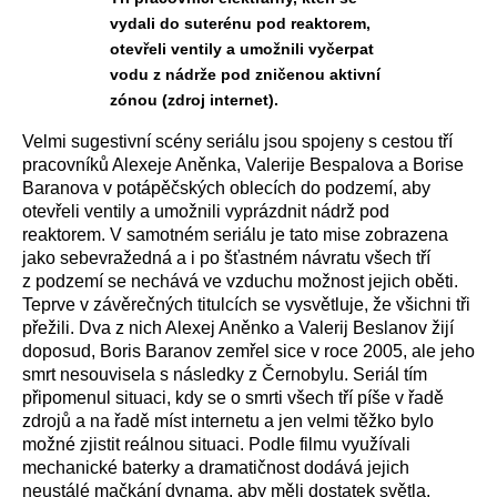
vydali do suterénu pod reaktorem,
otevřeli ventily a umožnili vyčerpat
vodu z nádrže pod zničenou aktivní
zónou (zdroj internet).
Velmi sugestivní scény seriálu jsou spojeny s cestou tří
pracovníků Alexeje Aněnka, Valerije Bespalova a Borise
Baranova v potápěčských oblecích do podzemí, aby
otevřeli ventily a umožnili vyprázdnit nádrž pod
reaktorem. V samotném seriálu je tato mise zobrazena
jako sebevražedná a i po šťastném návratu všech tří
z podzemí se nechává ve vzduchu možnost jejich oběti.
Teprve v závěrečných titulcích se vysvětluje, že všichni tři
přežili. Dva z nich Alexej Aněnko a Valerij Beslanov žijí
doposud, Boris Baranov zemřel sice v roce 2005, ale jeho
smrt nesouvisela s následky z Černobylu. Seriál tím
připomenul situaci, kdy se o smrti všech tří píše v řadě
zdrojů a na řadě míst internetu a jen velmi těžko bylo
možné zjistit reálnou situaci. Podle filmu využívali
mechanické baterky a dramatičnost dodává jejich
neustálé mačkání dynama, aby měli dostatek světla.