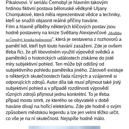
Pikalovovi. V seriálu Černobyl je hlavním takovým
hrdinou fiktivní postava běloruské vědkyně Uljany
Chomjukové, která měla reprezentovat vědce a techniky,
kteří se snažili objasnit reálné příčiny havárie.
Film a hlavně příběhy některých klíčových postav jsou
hodně postaveny na knize Světlany Alexijevičové „
Modlitba
“, která je sestavena z rozhovorů a
za Černobyl: kronika budoucnosti
pamětí lidí, kteří byli touto havárií zasaženi. Zde je ovšem
třeba říci, že při libovolném využití výpovědí svědků a
pamětníků o historických událostech získáme do jisté
míry subjektivní pohled. Ten může být odlišný od
subjektivního pohledu pamětníka jiného. Zároveň existuje
o některých skutečnostech řada různých a vzájemně si
odporujících zdrojů. Autor díla tak musí přijmout také jistý
subjektivní pohled a v případě rozdílnosti výpovědí
různých zdrojů přijmout jednu konkrétní. To je třeba
případ mostu smrti, ze kterého se obyvatelé v době
havárie dívají na hořící elektrárnu. Zde jde hodně o svým
způsobem městskou legendu a lze jen velmi těžko určit,
co vše je na ní skutečnost. Nejspíše hodně málo.