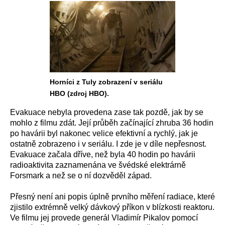
Horníci z Tuly zobrazení v seriálu
HBO (zdroj HBO).
Evakuace nebyla provedena zase tak pozdě, jak by se
mohlo z filmu zdát. Její průběh začínající zhruba 36 hodin
po havárii byl nakonec velice efektivní a rychlý, jak je
ostatně zobrazeno i v seriálu. I zde je v díle nepřesnost.
Evakuace začala dříve, než byla 40 hodin po havárii
radioaktivita zaznamenána ve švédské elektrárně
Forsmark a než se o ní dozvěděl západ.
Přesný není ani popis úplně prvního měření radiace, které
zjistilo extrémně velký dávkový příkon v blízkosti reaktoru.
Ve filmu jej provede generál Vladimír Pikalov pomocí