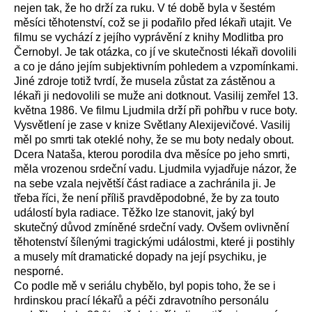
nejen tak, že ho drží za ruku. V té době byla v šestém
měsíci těhotenství, což se ji podařilo před lékaři utajit. Ve
filmu se vychází z jejího vyprávění z knihy Modlitba pro
Černobyl. Je tak otázka, co jí ve skutečnosti lékaři dovolili
a co je dáno jejím subjektivním pohledem a vzpomínkami.
Jiné zdroje totiž tvrdí, že musela zůstat za zástěnou a
lékaři ji nedovolili se muže ani dotknout. Vasilij zemřel 13.
května 1986. Ve filmu Ljudmila drží při pohřbu v ruce boty.
Vysvětlení je zase v knize Světlany Alexijevičové. Vasilij
měl po smrti tak oteklé nohy, že se mu boty nedaly obout.
Dcera Nataša, kterou porodila dva měsíce po jeho smrti,
měla vrozenou srdeční vadu. Ljudmila vyjadřuje názor, že
na sebe vzala největší část radiace a zachránila ji. Je
třeba říci, že není příliš pravděpodobné, že by za touto
událostí byla radiace. Těžko lze stanovit, jaký byl
skutečný důvod zmíněné srdeční vady. Ovšem ovlivnění
těhotenství šílenými tragickými událostmi, které ji postihly
a musely mít dramatické dopady na její psychiku, je
nesporné.
Co podle mě v seriálu chybělo, byl popis toho, že se i
hrdinskou prací lékařů a péči zdravotního personálu