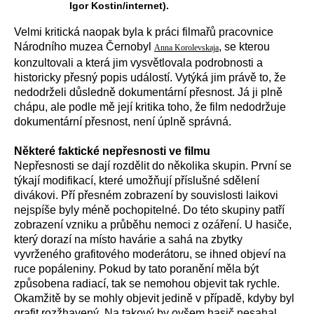
Igor Kostin/internet).
Velmi kritická naopak byla k práci filmařů pracovnice
Národního muzea Černobyl
, se kterou
Anna Korolevskaja
konzultovali a která jim vysvětlovala podrobnosti a
historicky přesný popis událostí. Vytýká jim právě to, že
nedodrželi důsledně dokumentární přesnost. Já ji plně
chápu, ale podle mě její kritika toho, že film nedodržuje
dokumentární přesnost, není úplně správná.
Některé faktické nepřesnosti ve filmu
Nepřesnosti se dají rozdělit do několika skupin. První se
týkají modifikací, které umožňují příslušné sdělení
divákovi. Pří přesném zobrazení by souvislosti laikovi
nejspíše byly méně pochopitelné. Do této skupiny patří
zobrazení vzniku a průběhu nemoci z ozáření. U hasiče,
který dorazí na místo havárie a sahá na zbytky
vyvrženého grafitového moderátoru, se ihned objeví na
ruce popáleniny. Pokud by tato poranění měla být
způsobena radiací, tak se nemohou objevit tak rychle.
Okamžitě by se mohly objevit jedině v případě, kdyby byl
grafit rozžhavený. Na takový by ovšem hasič nesahal.