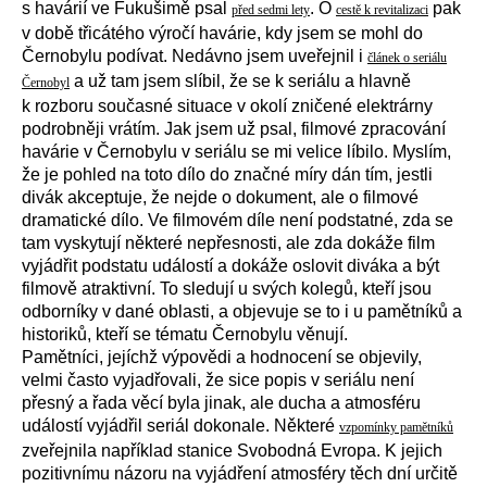
s havárií ve Fukušimě psal
. O
pak
před sedmi lety
cestě k revitalizaci
v době třicátého výročí havárie, kdy jsem se mohl do
Černobylu podívat. Nedávno jsem uveřejnil i
článek o seriálu
a už tam jsem slíbil, že se k seriálu a hlavně
Černobyl
k rozboru současné situace v okolí zničené elektrárny
podrobněji vrátím. Jak jsem už psal, filmové zpracování
havárie v Černobylu v seriálu se mi velice líbilo. Myslím,
že je pohled na toto dílo do značné míry dán tím, jestli
divák akceptuje, že nejde o dokument, ale o filmové
dramatické dílo. Ve filmovém díle není podstatné, zda se
tam vyskytují některé nepřesnosti, ale zda dokáže film
vyjádřit podstatu událostí a dokáže oslovit diváka a být
filmově atraktivní. To sledují u svých kolegů, kteří jsou
odborníky v dané oblasti, a objevuje se to i u pamětníků a
historiků, kteří se tématu Černobylu věnují.
Pamětníci, jejíchž výpovědi a hodnocení se objevily,
velmi často vyjadřovali, že sice popis v seriálu není
přesný a řada věcí byla jinak, ale ducha a atmosféru
událostí vyjádřil seriál dokonale. Některé
vzpomínky pamětníků
zveřejnila například stanice Svobodná Evropa. K jejich
pozitivnímu názoru na vyjádření atmosféry těch dní určitě