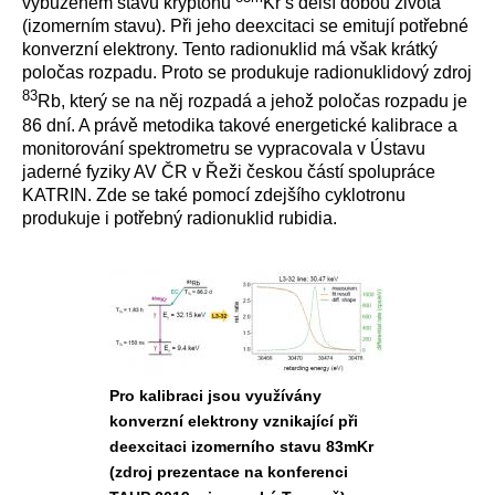
vybuzeném stavu kryptonu
Kr s delší dobou života
(izomerním stavu). Při jeho deexcitaci se emitují potřebné
konverzní elektrony. Tento radionuklid má však krátký
poločas rozpadu. Proto se produkuje radionuklidový zdroj
83
Rb, který se na něj rozpadá a jehož poločas rozpadu je
86 dní. A právě metodika takové energetické kalibrace a
monitorování spektrometru se vypracovala v Ústavu
jaderné fyziky AV ČR v Řeži českou částí spolupráce
KATRIN. Zde se také pomocí zdejšího cyklotronu
produkuje i potřebný radionuklid rubidia.
Pro kalibraci jsou využívány
konverzní elektrony vznikající při
deexcitaci izomerního stavu 83mKr
(zdroj prezentace na konferenci