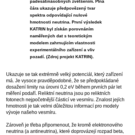
padesátinásobných zvětšením. Plná
čára ukazuje předpovězený tvar
spektra odpovídající nulové
hmotnosti neutrina. První výsledek
KATRIN byl získán porovnáním
naměřených dat s teoretickým
modelem zahrnujícím vlastnosti
experimentálního zařízení a vliv
pozadí. (Zdroj projekt KATRIN).
Ukazuje se tak extrémně velký potenciál, který zařízení
má. Je vysoce pravděpodobné, že se předpokládané
dosažení limity na úrovni 0,2 eV během prvních pár let
měření podaří. Reliktní neutrina jsou po reliktních
fotonech nejpočetnější částicí ve vesmíru. Znalost jejích
hmotnosti je tak velmi důležitou informací pro modely
vývoje našeho vesmíru.
Zároveň je třeba připomenout, že kromě elektronového
neutrina (a antineutrina), které doprovázejí rozpad beta,