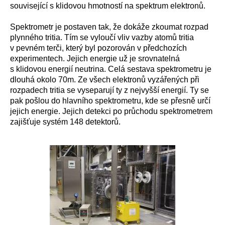
související s klidovou hmotností na spektrum elektronů.
Spektrometr je postaven tak, že dokáže zkoumat rozpad
plynného tritia. Tím se vyloučí vliv vazby atomů tritia
v pevném terči, který byl pozorován v předchozích
experimentech. Jejich energie už je srovnatelná
s klidovou energií neutrina. Celá sestava spektrometru je
dlouhá okolo 70m. Ze všech elektronů vyzářených při
rozpadech tritia se vyseparují ty z nejvyšší energií. Ty se
pak pošlou do hlavního spektrometru, kde se přesně určí
jejich energie. Jejich detekci po průchodu spektrometrem
zajišťuje systém 148 detektorů.