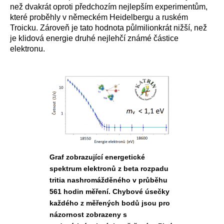
než dvakrát oproti předchozím nejlepším experimentům,
které proběhly v německém Heidelbergu a ruském
Troicku. Zároveň je tato hodnota půlmilionkrát nižší, než
je klidová energie druhé nejlehčí známé částice
elektronu.
Graf zobrazující energetické
spektrum elektronů z beta rozpadu
tritia nashromážděného v průběhu
561 hodin měření. Chybové úsečky
každého z měřených bodů jsou pro
názornost zobrazeny s