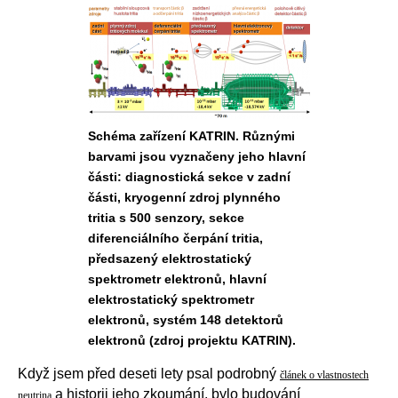
Schéma zařízení KATRIN. Různými
barvami jsou vyznačeny jeho hlavní
části: diagnostická sekce v zadní
části, kryogenní zdroj plynného
tritia s 500 senzory, sekce
diferenciálního čerpání tritia,
předsazený elektrostatický
spektrometr elektronů, hlavní
elektrostatický spektrometr
elektronů, systém 148 detektorů
elektronů (zdroj projektu KATRIN).
Když jsem před deseti lety psal podrobný
článek o vlastnostech
a historii jeho zkoumání, bylo budování
neutrina