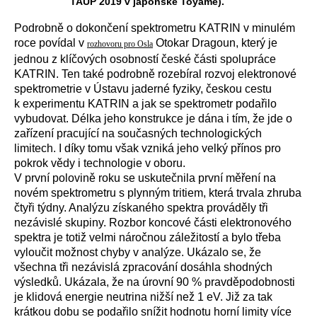
TAUP 2019 v japonské Toyamě).
Podrobně o dokončení spektrometru KATRIN v minulém
roce povídal v
Otokar Dragoun, který je
rozhovoru pro Osla
jednou z klíčových osobností české části spolupráce
KATRIN. Ten také podrobně rozebíral rozvoj elektronové
spektrometrie v Ústavu jaderné fyziky, českou cestu
k experimentu KATRIN a jak se spektrometr podařilo
vybudovat. Délka jeho konstrukce je dána i tím, že jde o
zařízení pracující na současných technologických
limitech. I díky tomu však vzniká jeho velký přínos pro
pokrok vědy i technologie v oboru.
V první polovině roku se uskutečnila první měření na
novém spektrometru s plynným tritiem, která trvala zhruba
čtyři týdny. Analýzu získaného spektra prováděly tři
nezávislé skupiny. Rozbor koncové části elektronového
spektra je totiž velmi náročnou záležitostí a bylo třeba
vyloučit možnost chyby v analýze. Ukázalo se, že
všechna tři nezávislá zpracování dosáhla shodných
výsledků. Ukázala, že na úrovní 90 % pravděpodobnosti
je klidová energie neutrina nižší než 1 eV. Již za tak
krátkou dobu se podařilo snížit hodnotu horní limity více