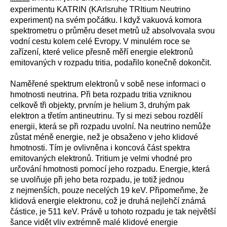
experimentu KATRIN (KArlsruhe TRItium Neutrino
experiment) na svém počátku. I když vakuová komora
spektrometru o průměru deset metrů už absolvovala svou
vodní cestu kolem celé Evropy. V minulém roce se
zařízení, které velice přesně měří energie elektronů
emitovaných v rozpadu tritia, podařilo konečně dokončit.
Naměřené spektrum elektronů v sobě nese informaci o
hmotnosti neutrina. Při beta rozpadu tritia vzniknou
celkově tři objekty, prvním je helium 3, druhým pak
elektron a třetím antineutrinu. Ty si mezi sebou rozdělí
energii, která se při rozpadu uvolní. Na neutrino nemůže
zůstat méně energie, než je obsaženo v jeho klidové
hmotnosti. Tím je ovlivněna i koncová část spektra
emitovaných elektronů. Tritium je velmi vhodné pro
určování hmotnosti pomocí jeho rozpadu. Energie, která
se uvolňuje při jeho beta rozpadu, je totiž jednou
z nejmenších, pouze necelých 19 keV. Připomeňme, že
klidová energie elektronu, což je druhá nejlehčí známá
částice, je 511 keV. Právě u tohoto rozpadu je tak největší
šance vidět vliv extrémně malé klidové energie