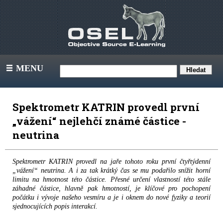
MENU
III
Spektrometr KATRIN provedl první
„vážení“ nejlehčí známé částice -
neutrina
Spektrometr KATRIN provedl na jaře tohoto roku první čtyřtýdenní
„vážení“ neutrina. A i za tak krátký čas se mu podařilo snížit horní
limitu na hmotnost této částice. Přesné určení vlastností této stále
záhadné částice, hlavně pak hmotností, je klíčové pro pochopení
počátku i vývoje našeho vesmíru a je i oknem do nové fyziky a teorií
sjednocujících popis interakcí.