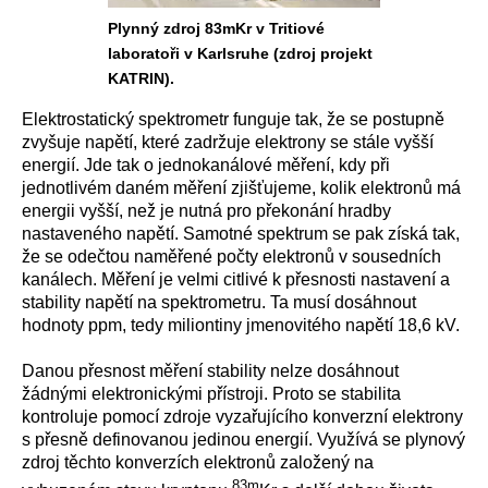
Plynný zdroj 83mKr v Tritiové
laboratoři v Karlsruhe (zdroj projekt
KATRIN).
Elektrostatický spektrometr funguje tak, že se postupně
zvyšuje napětí, které zadržuje elektrony se stále vyšší
energií. Jde tak o jednokanálové měření, kdy při
jednotlivém daném měření zjišťujeme, kolik elektronů má
energii vyšší, než je nutná pro překonání hradby
nastaveného napětí. Samotné spektrum se pak získá tak,
že se odečtou naměřené počty elektronů v sousedních
kanálech. Měření je velmi citlivé k přesnosti nastavení a
stability napětí na spektrometru. Ta musí dosáhnout
hodnoty ppm, tedy miliontiny jmenovitého napětí 18,6 kV.
Danou přesnost měření stability nelze dosáhnout
žádnými elektronickými přístroji. Proto se stabilita
kontroluje pomocí zdroje vyzařujícího konverzní elektrony
s přesně definovanou jedinou energií. Využívá se plynový
zdroj těchto konverzích elektronů založený na
83m