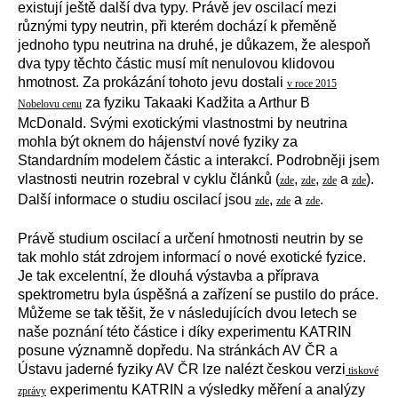
existují ještě další dva typy. Právě jev oscilací mezi
různými typy neutrin, při kterém dochází k přeměně
jednoho typu neutrina na druhé, je důkazem, že alespoň
dva typy těchto částic musí mít nenulovou klidovou
hmotnost. Za prokázání tohoto jevu dostali
v roce 2015
za fyziku Takaaki Kadžita a Arthur B
Nobelovu cenu
McDonald. Svými exotickými vlastnostmi by neutrina
mohla být oknem do hájenství nové fyziky za
Standardním modelem částic a interakcí. Podrobněji jsem
vlastnosti neutrin rozebral v cyklu článků (
,
,
a
).
zde
zde
zde
zde
Další informace o studiu oscilací jsou
,
a
.
zde
zde
zde
Právě studium oscilací a určení hmotnosti neutrin by se
tak mohlo stát zdrojem informací o nové exotické fyzice.
Je tak excelentní, že dlouhá výstavba a příprava
spektrometru byla úspěšná a zařízení se pustilo do práce.
Můžeme se tak těšit, že v následujících dvou letech se
naše poznání této částice i díky experimentu KATRIN
posune významně dopředu. Na stránkách AV ČR a
Ústavu jaderné fyziky AV ČR lze nalézt českou verzi
tiskové
experimentu KATRIN a výsledky měření a analýzy
zprávy