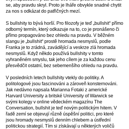
se, aby pravdu skryl. Proto je lháře obvykle snadné chytit
za nos s odkázat do patřičných mezí.
S bullshity to bývá horší. Pro filozofy je teď „bullshit“ přímo
odborný termín, který odkazuje na to, co je pronášeno či
přímo propagováno bez ohledu na pravdu. V běžném
slangu je „bullshit“ prostě hromada nesmyslů, podle
Franka je to zrádná, zavádějící a veskrze zlá hromada
nesmyslů. Když někdo používá bullshity v tomto
vyhraněném smyslu, tak jeho cílem je za každou cenu
přesvědčit ostatní, bez sebemenšího ohledu na pravdu.
V posledních letech bullshity vtekly do politiky. A
politologové jsou fascinováni a zároveň konsternováni.
Jak nedávno napsala Marianna Fotaki z americké
Harvard University a britské University of Warwick se
svými kolegy v online vědeckém magazínu The
Conversation, bullshit je teď novým politickým hitem. V
řadě zemí se objevují různě úspěšní politici, pro které
jsou hromady nesmyslů denním chlebem a ústřední
politickou strategií. Tím si získávají u některých voličů