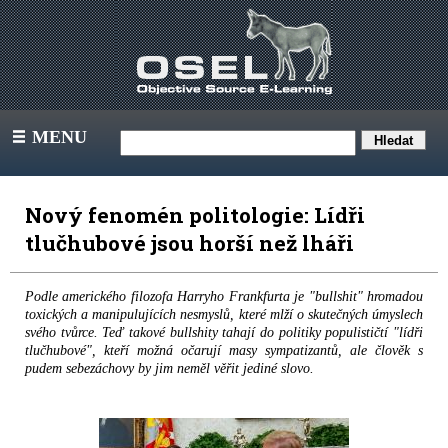
MENU
III
Nový fenomén politologie: Lídři
tlučhubové jsou horší než lháři
Podle amerického filozofa Harryho Frankfurta je "bullshit" hromadou
toxických a manipulujících nesmyslů, které mlží o skutečných úmyslech
svého tvůrce. Teď takové bullshity tahají do politiky populističtí "lídři
tlučhubové", kteří možná očarují masy sympatizantů, ale člověk s
pudem sebezáchovy by jim neměl věřit jediné slovo.