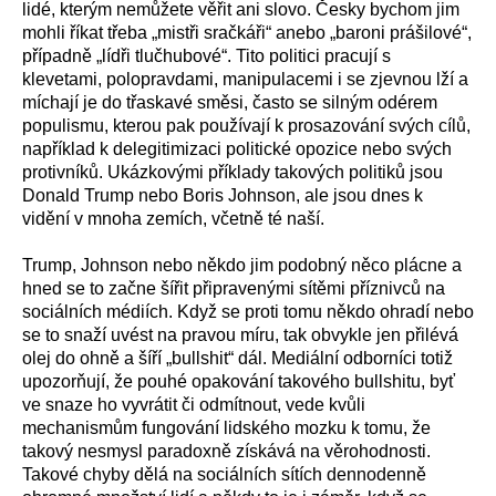
lidé, kterým nemůžete věřit ani slovo. Česky bychom jim
mohli říkat třeba „mistři sračkáři“ anebo „baroni prášilové“,
případně „lídři tlučhubové“. Tito politici pracují s
klevetami, polopravdami, manipulacemi i se zjevnou lží a
míchají je do třaskavé směsi, často se silným odérem
populismu, kterou pak používají k prosazování svých cílů,
například k delegitimizaci politické opozice nebo svých
protivníků. Ukázkovými příklady takových politiků jsou
Donald Trump nebo Boris Johnson, ale jsou dnes k
vidění v mnoha zemích, včetně té naší.
Trump, Johnson nebo někdo jim podobný něco plácne a
hned se to začne šířit připravenými sítěmi příznivců na
sociálních médiích. Když se proti tomu někdo ohradí nebo
se to snaží uvést na pravou míru, tak obvykle jen přilévá
olej do ohně a šíří „bullshit“ dál. Mediální odborníci totiž
upozorňují, že pouhé opakování takového bullshitu, byť
ve snaze ho vyvrátit či odmítnout, vede kvůli
mechanismům fungování lidského mozku k tomu, že
takový nesmysl paradoxně získává na věrohodnosti.
Takové chyby dělá na sociálních sítích dennodenně