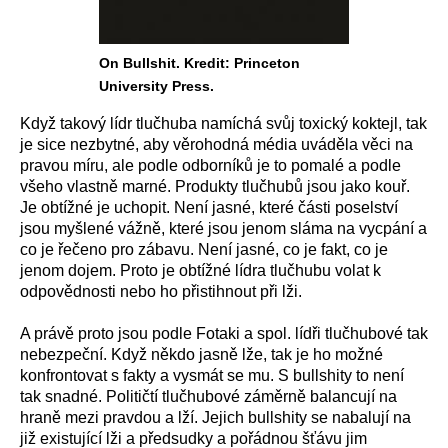
On Bullshit. Kredit: Princeton
University Press.
Když takový lídr tlučhuba namíchá svůj toxický koktejl, tak
je sice nezbytné, aby věrohodná média uváděla věci na
pravou míru, ale podle odborníků je to pomalé a podle
všeho vlastně marné. Produkty tlučhubů jsou jako kouř.
Je obtížné je uchopit. Není jasné, které části poselství
jsou myšlené vážně, které jsou jenom sláma na vycpání a
co je řečeno pro zábavu. Není jasné, co je fakt, co je
jenom dojem. Proto je obtížné lídra tlučhubu volat k
odpovědnosti nebo ho přistihnout při lži.
A právě proto jsou podle Fotaki a spol. lídři tlučhubové tak
nebezpeční. Když někdo jasně lže, tak je ho možné
konfrontovat s fakty a vysmát se mu. S bullshity to není
tak snadné. Političtí tlučhubové záměrně balancují na
hraně mezi pravdou a lží. Jejich bullshity se nabalují na
již existující lži a předsudky a pořádnou šťávu jim