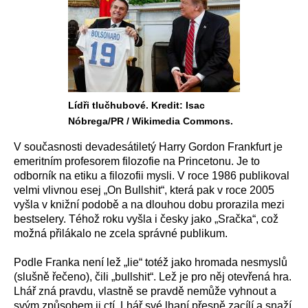
Lídři tlučhubové. Kredit: Isac
Nóbrega/PR / Wikimedia Commons.
V současnosti devadesátiletý Harry Gordon Frankfurt je
emeritním profesorem filozofie na Princetonu. Je to
odborník na etiku a filozofii mysli. V roce 1986 publikoval
velmi vlivnou esej „On Bullshit“, která pak v roce 2005
vyšla v knižní podobě a na dlouhou dobu prorazila mezi
bestselery. Téhož roku vyšla i česky jako „Sračka“, což
možná přilákalo ne zcela správné publikum.
Podle Franka není lež „lie“ totéž jako hromada nesmyslů
(slušně řečeno), čili „bullshit“. Lež je pro něj otevřená hra.
Lhář zná pravdu, vlastně se pravdě nemůže vyhnout a
svým způsobem ji ctí. Lhář své lhaní přesně zacílí a snaží