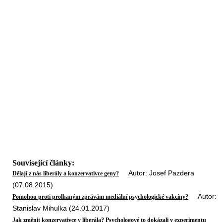
Související články:
Autor: Josef Pazdera
Dělají z nás liberály a konzervativce geny?
(07.08.2015)
Autor:
Pomohou proti prolhaným zprávám mediální psychologické vakcíny?
Stanislav Mihulka (24.01.2017)
Jak změnit konzervativce v liberála? Psychologové to dokázali v experimentu