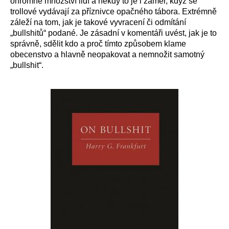
ohromné množství lidí a někdy to je i záměr, když se
trollové vydávají za příznivce opačného tábora. Extrémně
záleží na tom, jak je takové vyvracení či odmítání
„bullshitů“ podané. Je zásadní v komentáři uvést, jak je to
správně, sdělit kdo a proč tímto způsobem klame
obecenstvo a hlavně neopakovat a nemnožit samotný
„bullshit“.