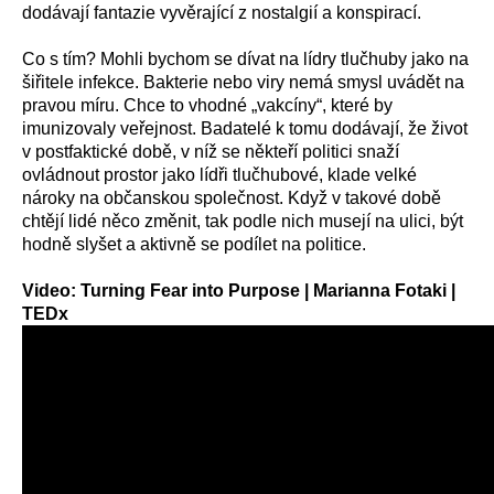
dodávají fantazie vyvěrající z nostalgií a konspirací.
Co s tím? Mohli bychom se dívat na lídry tlučhuby jako na
šiřitele infekce. Bakterie nebo viry nemá smysl uvádět na
pravou míru. Chce to vhodné „vakcíny“, které by
imunizovaly veřejnost. Badatelé k tomu dodávají, že život
v postfaktické době, v níž se někteří politici snaží
ovládnout prostor jako lídři tlučhubové, klade velké
nároky na občanskou společnost. Když v takové době
chtějí lidé něco změnit, tak podle nich musejí na ulici, být
hodně slyšet a aktivně se podílet na politice.
Video:
Turning Fear into Purpose | Marianna Fotaki |
TEDx