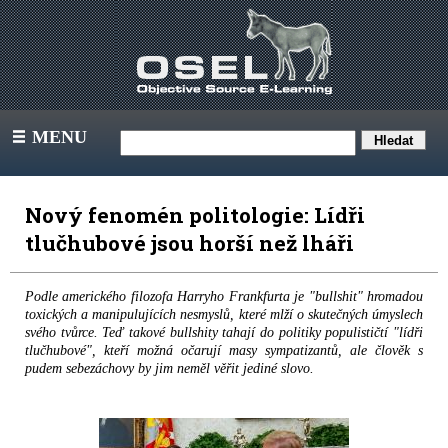
MENU
III
Nový fenomén politologie: Lídři
tlučhubové jsou horší než lháři
Podle amerického filozofa Harryho Frankfurta je "bullshit" hromadou
toxických a manipulujících nesmyslů, které mlží o skutečných úmyslech
svého tvůrce. Teď takové bullshity tahají do politiky populističtí "lídři
tlučhubové", kteří možná očarují masy sympatizantů, ale člověk s
pudem sebezáchovy by jim neměl věřit jediné slovo.