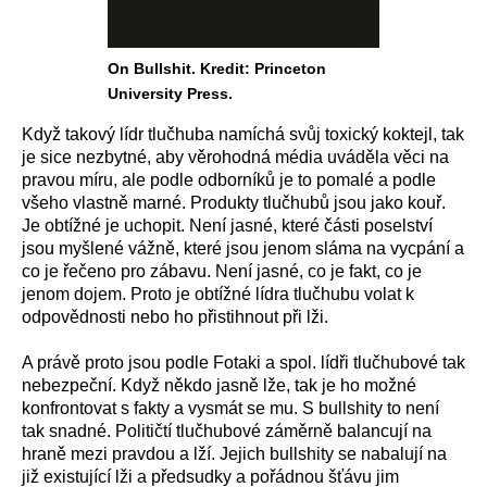
On Bullshit. Kredit: Princeton
University Press.
Když takový lídr tlučhuba namíchá svůj toxický koktejl, tak
je sice nezbytné, aby věrohodná média uváděla věci na
pravou míru, ale podle odborníků je to pomalé a podle
všeho vlastně marné. Produkty tlučhubů jsou jako kouř.
Je obtížné je uchopit. Není jasné, které části poselství
jsou myšlené vážně, které jsou jenom sláma na vycpání a
co je řečeno pro zábavu. Není jasné, co je fakt, co je
jenom dojem. Proto je obtížné lídra tlučhubu volat k
odpovědnosti nebo ho přistihnout při lži.
A právě proto jsou podle Fotaki a spol. lídři tlučhubové tak
nebezpeční. Když někdo jasně lže, tak je ho možné
konfrontovat s fakty a vysmát se mu. S bullshity to není
tak snadné. Političtí tlučhubové záměrně balancují na
hraně mezi pravdou a lží. Jejich bullshity se nabalují na
již existující lži a předsudky a pořádnou šťávu jim