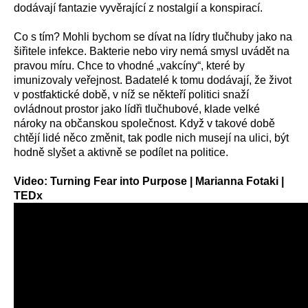
dodávají fantazie vyvěrající z nostalgií a konspirací.
Co s tím? Mohli bychom se dívat na lídry tlučhuby jako na
šiřitele infekce. Bakterie nebo viry nemá smysl uvádět na
pravou míru. Chce to vhodné „vakcíny“, které by
imunizovaly veřejnost. Badatelé k tomu dodávají, že život
v postfaktické době, v níž se někteří politici snaží
ovládnout prostor jako lídři tlučhubové, klade velké
nároky na občanskou společnost. Když v takové době
chtějí lidé něco změnit, tak podle nich musejí na ulici, být
hodně slyšet a aktivně se podílet na politice.
Video:
Turning Fear into Purpose | Marianna Fotaki |
TEDx