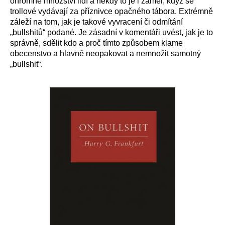
ohromné množství lidí a někdy to je i záměr, když se
trollové vydávají za příznivce opačného tábora. Extrémně
záleží na tom, jak je takové vyvracení či odmítání
„bullshitů“ podané. Je zásadní v komentáři uvést, jak je to
správně, sdělit kdo a proč tímto způsobem klame
obecenstvo a hlavně neopakovat a nemnožit samotný
„bullshit“.