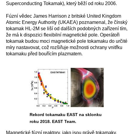
Superconducting Tokamak), který běží od roku 2006.
Fúzní vědec James Harrison z britské United Kingdom
Atomic Energy Authority (UKAEA) poznamenal, že čínský
tokamak HL-2M se liší od dalších podobných zařízení tím,
že má k dispozici flexibilní magnetické pole. Operátoři
tokamak budou moci magnetické pole tokamaku do určité
míry nastavovat, což rozšiřuje možnosti ochrany vnitřku
tokamaku před bouřícím plazmatem.
Rekord tokamaku EAST na sklonku
roku 2018. EAST Team.
Magnetické fúzní reaktory, jako jsou právě tokamaky,