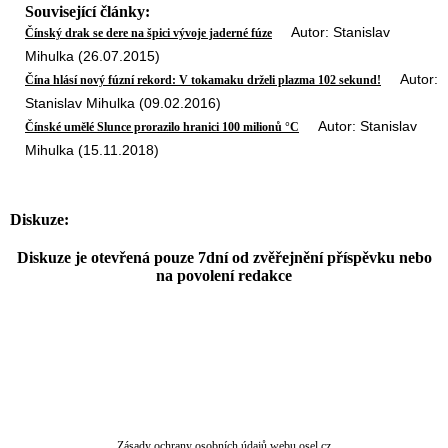
Související články:
Autor: Stanislav
Čínský drak se dere na špici vývoje jaderné fúze
Mihulka (26.07.2015)
Autor:
Čína hlásí nový fúzní rekord: V tokamaku drželi plazma 102 sekund!
Stanislav Mihulka (09.02.2016)
Autor: Stanislav
Čínské umělé Slunce prorazilo hranici 100 milionů °C
Mihulka (15.11.2018)
Diskuze:
Diskuze je otevřená pouze 7dní od zvěřejnění příspěvku nebo
na povolení redakce
Zásady ochrany osobních údajů webu osel.cz