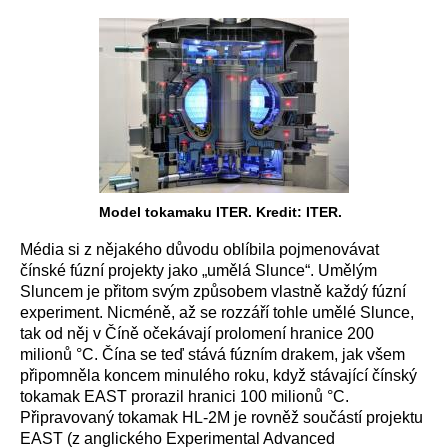
Model tokamaku ITER. Kredit: ITER.
Média si z nějakého důvodu oblíbila pojmenovávat
čínské fúzní projekty jako „umělá Slunce“. Umělým
Sluncem je přitom svým způsobem vlastně každý fúzní
experiment. Nicméně, až se rozzáří tohle umělé Slunce,
tak od něj v Číně očekávají prolomení hranice 200
milionů °C. Čína se teď stává fúzním drakem, jak všem
připomněla koncem minulého roku, když stávající čínský
tokamak EAST prorazil hranici 100 milionů °C.
Připravovaný tokamak HL-2M je rovněž součástí projektu
EAST (z anglického Experimental Advanced