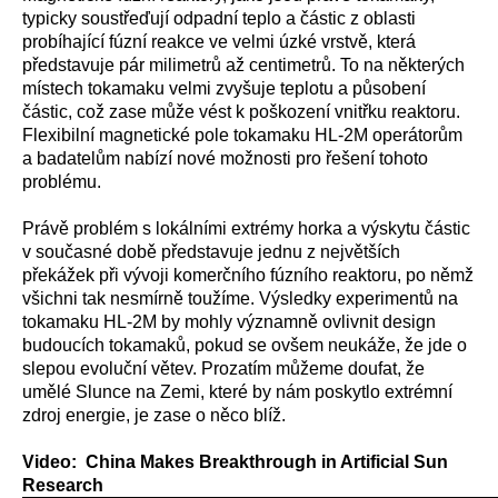
typicky soustřeďují odpadní teplo a částic z oblasti
probíhající fúzní reakce ve velmi úzké vrstvě, která
představuje pár milimetrů až centimetrů. To na některých
místech tokamaku velmi zvyšuje teplotu a působení
částic, což zase může vést k poškození vnitřku reaktoru.
Flexibilní magnetické pole tokamaku HL-2M operátorům
a badatelům nabízí nové možnosti pro řešení tohoto
problému.
Právě problém s lokálními extrémy horka a výskytu částic
v současné době představuje jednu z největších
překážek při vývoji komerčního fúzního reaktoru, po němž
všichni tak nesmírně toužíme. Výsledky experimentů na
tokamaku HL-2M by mohly významně ovlivnit design
budoucích tokamaků, pokud se ovšem neukáže, že jde o
slepou evoluční větev. Prozatím můžeme doufat, že
umělé Slunce na Zemi, které by nám poskytlo extrémní
zdroj energie, je zase o něco blíž.
Video: China Makes Breakthrough in Artificial Sun
Research