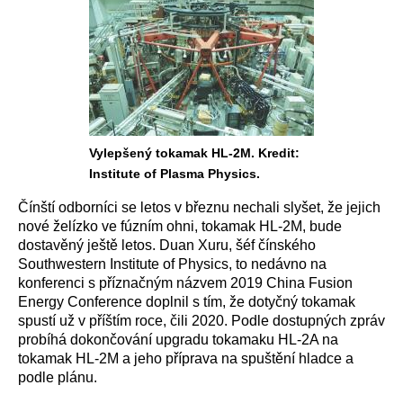
Vylepšený tokamak HL-2M. Kredit:
Institute of Plasma Physics.
Čínští odborníci se letos v březnu nechali slyšet, že jejich
nové želízko ve fúzním ohni, tokamak HL-2M, bude
dostavěný ještě letos. Duan Xuru, šéf čínského
Southwestern Institute of Physics, to nedávno na
konferenci s příznačným názvem 2019 China Fusion
Energy Conference doplnil s tím, že dotyčný tokamak
spustí už v příštím roce, čili 2020. Podle dostupných zpráv
probíhá dokončování upgradu tokamaku HL-2A na
tokamak HL-2M a jeho příprava na spuštění hladce a
podle plánu.