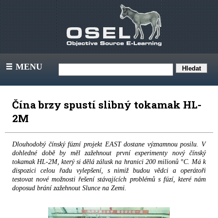
MENU
III
Čína brzy spustí slibný tokamak HL-
2M
Dlouhodobý čínský fúzní projekt EAST dostane významnou posilu. V
dohledné době by měl zažehnout první experimenty nový čínský
tokamak HL-2M, který si dělá zálusk na hranici 200 milionů °C. Má k
dispozici celou řadu vylepšení, s nimiž budou vědci a operátoři
testovat nové možnosti řešení stávajících problémů s fúzí, které nám
doposud brání zažehnout Slunce na Zemi.