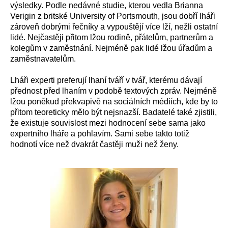
výsledky. Podle nedávné studie, kterou vedla Brianna
Verigin z britské University of Portsmouth, jsou dobří lháři
zároveň dobrými řečníky a vypouštějí více lží, nežli ostatní
lidé. Nejčastěji přitom lžou rodině, přátelům, partnerům a
kolegům v zaměstnání. Nejméně pak lidé lžou úřadům a
zaměstnavatelům.
Lháři experti preferují lhaní tváří v tvář, kterému dávají
přednost před lhaním v podobě textových zpráv. Nejméně
lžou poněkud překvapivě na sociálních médiích, kde by to
přitom teoreticky mělo být nejsnazší. Badatelé také zjistili,
že existuje souvislost mezi hodnocení sebe sama jako
expertního lháře a pohlavím. Sami sebe takto totiž
hodnotí více než dvakrát častěji muži než ženy.