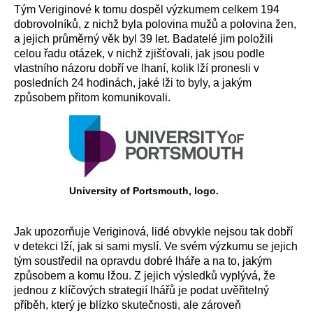
Tým Veriginové k tomu dospěl výzkumem celkem 194
dobrovolníků, z nichž byla polovina mužů a polovina žen,
a jejich průměrný věk byl 39 let. Badatelé jim položili
celou řadu otázek, v nichž zjišťovali, jak jsou podle
vlastního názoru dobří ve lhaní, kolik lží pronesli v
posledních 24 hodinách, jaké lži to byly, a jakým
způsobem přitom komunikovali.
University of Portsmouth, logo.
Jak upozorňuje Veriginová, lidé obvykle nejsou tak dobří
v detekci lží, jak si sami myslí. Ve svém výzkumu se jejich
tým soustředil na opravdu dobré lháře a na to, jakým
způsobem a komu lžou. Z jejich výsledků vyplývá, že
jednou z klíčových strategií lhářů je podat uvěřitelný
příběh, který je blízko skutečnosti, ale zároveň