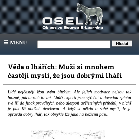
MENU
III
Věda o lhářích: Muži si mnohem
častěji myslí, že jsou dobrými lháři
Lidé nejčastěji lžou svým blízkým. Ale jejich motivace nejsou tak
hrozné, jak hrozně to zní. Lháři experti jsou výřeční a dovedou splétat
své lži do jinak pravdivých nebo alespoň uvěřitelných příběhů, v nichž
je pak lži obtížné detekovat. A když si někdo o sobě myslí, že je
opravdu dobrý lhář, tak obvykle lže jako na běžícím pásu.