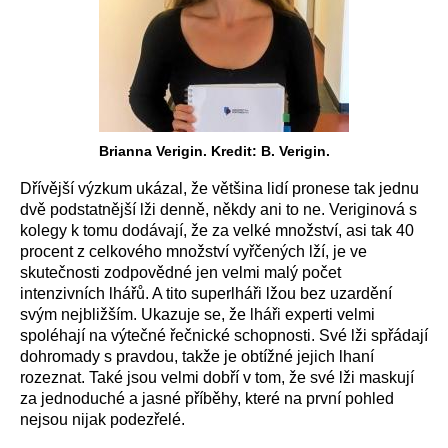
Brianna Verigin. Kredit: B. Verigin.
Dřívější výzkum ukázal, že většina lidí pronese tak jednu
dvě podstatnější lži denně, někdy ani to ne. Veriginová s
kolegy k tomu dodávají, že za velké množství, asi tak 40
procent z celkového množství vyřčených lží, je ve
skutečnosti zodpovědné jen velmi malý počet
intenzivních lhářů. A tito superlháři lžou bez uzardění
svým nejbližším. Ukazuje se, že lháři experti velmi
spoléhají na výtečné řečnické schopnosti. Své lži spřádají
dohromady s pravdou, takže je obtížné jejich lhaní
rozeznat. Také jsou velmi dobří v tom, že své lži maskují
za jednoduché a jasné příběhy, které na první pohled
nejsou nijak podezřelé.