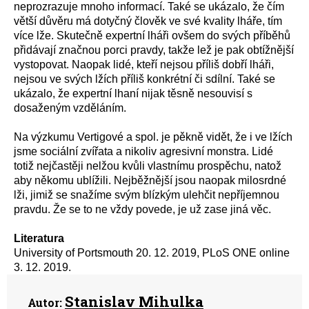
neprozrazuje mnoho informací. Také se ukázalo, že čím
větší důvěru má dotyčný člověk ve své kvality lháře, tím
více lže. Skutečně expertní lháři ovšem do svých příběhů
přidávají značnou porci pravdy, takže lež je pak obtížnější
vystopovat. Naopak lidé, kteří nejsou příliš dobří lháři,
nejsou ve svých lžích příliš konkrétní či sdílní. Také se
ukázalo, že expertní lhaní nijak těsně nesouvisí s
dosaženým vzděláním.
Na výzkumu Vertigové a spol. je pěkně vidět, že i ve lžích
jsme sociální zvířata a nikoliv agresivní monstra. Lidé
totiž nejčastěji nelžou kvůli vlastnímu prospěchu, natož
aby někomu ublížili. Nejběžnější jsou naopak milosrdné
lži, jimiž se snažíme svým blízkým ulehčit nepříjemnou
pravdu. Že se to ne vždy povede, je už zase jiná věc.
Literatura
University of Portsmouth 20. 12. 2019, PLoS ONE online
3. 12. 2019.
Stanislav Mihulka
Autor: