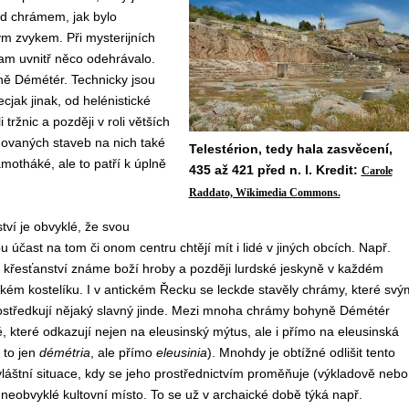
ed chrámem, jak bylo
m zvykem. Při mysterijních
am uvnitř něco odehrávalo.
ně Démétér. Technicky jsou
cjak jinak, od helénistické
 tržnic a později v roli větších
hovaných staveb na nich také
Telestérion, tedy hala zasvěcení,
motháké, ale to patří k úplně
435 až 421 před n. l. Kredit:
Carole
Raddato, Wikimedia Commons.
ví je obvyklé, že svou
 účast na tom či onom centru chtějí mít i lidé v jiných obcích. Např.
e křesťanství známe boží hroby a později lurdské jeskyně v každém
ém kostelíku. I v antickém Řecku se leckde stavěly chrámy, které svý
středkují nějaký slavný jinde. Mezi mnoha chrámy bohyně Démétér
, které odkazují nejen na eleusinský mýtus, ale i přímo na eleusinská
 to jen
démétria
, ale přímo
eleusinia
). Mnohdy je obtížné odlišit tento
vláštní situace, kdy se jeho prostřednictvím proměňuje (výkladově nebo
 neobvyklé kultovní místo. To se už v archaické době týká např.