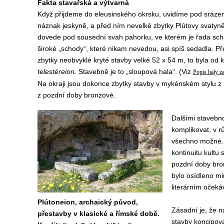
Fakta stavařská a výtvarná
Když přijdeme do eleusinského okrsku, uvidíme pod srázem
náznak jeskyně, a před ním nevelké zbytky Plútovy svatyn
dovede pod sousední svah pahorku, ve kterém je řada schod
široké „schody“, které nikam nevedou, asi spíš sedadla. Př
zbytky neobvyklé kryté stavby velké 52 x 54 m, to byla od 
telestéreion
. Stavebně je to „sloupová hala“. (Viz
Popis haly z
Na okraji jsou dokonce zbytky stavby v mykénském stylu z 15.
z pozdní doby bronzové.
Dalšími stavebn
komplikovat, v 
všechno možné. N
kontinuitu kultu 
pozdní doby bro
bylo osídleno mi
literárním oček
Plútoneion, archaický původ,
Zásadní je, že n
přestavby v klasické a římské době.
stavby koncipovan