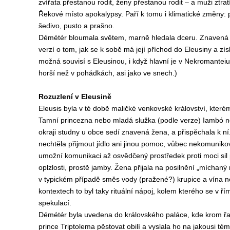
zvířata přestanou rodit, ženy přestanou rodit – a muži ztrat
Řekové místo apokalypsy. Paří k tomu i klimatické změny: 
šedivo, pusto a prašno.
Démétér bloumala světem, marně hledala dceru. Znavená 
verzí o tom, jak se k sobě má její příchod do Eleusiny a zí
možná souvisí s Eleusinou, i když hlavní je v Nekromantei
horší než v pohádkách, asi jako ve snech.)
Rozuzlení v Eleusině
Eleusis byla v té době maličké venkovské království, kterému
Tamní princezna nebo mladá služka (podle verze) Iambó n
okraji studny u obce sedí znavená žena, a přispěchala k ní
nechtěla přijmout jídlo ani jinou pomoc, vůbec nekomuniko
umožní komunikaci až osvědčený prostředek proti moci sil 
oplzlosti, prostě jamby. Žena přijala na posilnění „míchaný 
v typickém případě směs vody (pražené?) krupice a vína n
kontextech to byl taky rituální nápoj, kolem kterého se v ř
spekulací.
Démétér byla uvedena do královského paláce, kde krom řad
prince Triptolema pěstovat obilí a vyslala ho na jakousi téměř 