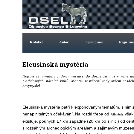
Redakce
Autoři
Spolupráce
Registrac
Eleusinská mystéria
Nejspíš se vyvinuly z dívčí iniciace do dospělosti, už v rané
z athénských státních kultů. Mantru zasvěcení tady ovšem nesděl
nevymyslel.
Eleusinská mystéria patří k exponovaným tématům, s nimiž
nenaplnitelných očekávání. Na rozdíl třeba od
však 
Atlantidy
existuje, pouhých 17 km západně (20 km po silnici) od cen
s rozsáhlým archeologickým areálem a zajímavým muzeem. 