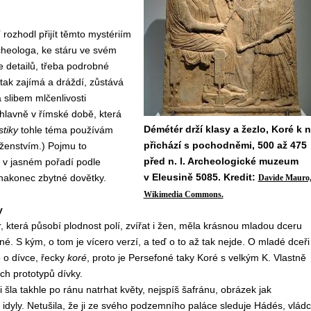
rozhodl přijít těmto mystériím
heologa, ke stáru ve svém
e detailů, třeba podrobné
 tak zajímá a dráždí, zůstává
 slibem mlčenlivosti
hlavně v římské době, která
Démétér drží klasy a žezlo, Koré k n
stiky
tohle téma používám
přichází s pochodněmi, 500 až 475
ženstvím.) Pojmu to
před n. l. Archeologické muzeum
to v jasném pořadí podle
v Eleusině 5085. Kredit:
 nakonec zbytné dovětky.
Davide Mauro
Wikimedia Commons.
y
která působí plodnost polí, zvířat i žen, měla krásnou mladou dceru
. S kým, o tom je vícero verzí, a teď o to až tak nejde. O mladé dceři
o o dívce, řecky
koré
, proto je Persefoné taky Koré s velkým K. Vlastně
ch prototypů dívky.
 šla takhle po ránu natrhat květy, nejspíš šafránu, obrázek jak
idyly. Netušila, že ji ze svého podzemního paláce sleduje Hádés, vlád