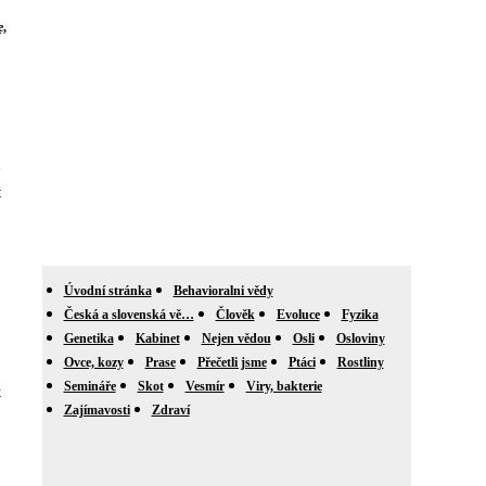
,
e
t
Úvodní stránka
Behavioralni vědy
Česká a slovenská vě…
Člověk
Evoluce
Fyzika
Genetika
Kabinet
Nejen vědou
Osli
Osloviny
Ovce, kozy
Prase
Přečetli jsme
Ptáci
Rostliny
Semináře
Skot
Vesmír
Viry, bakterie
k
Zajímavosti
Zdraví