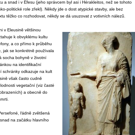
 a snad i v Efesu (jeho správcem byl asi i Hérakleitos, než se tohoto
o-politické role zřekl). Někdy jde o dost atypické stavby, ale bez
extu těžko co rozhodovat, někdy se dá usuzovat z votivních nálezů.
ni v Eleusině většinou
tahuje k obvyklému kultu
fony, a co přímo k průběhu
, jak se konkrétně používala
 socha bohyně v životní
ránkou na identifikační
í schránky odkazuje na kult
usině však často cudně
odnosti vegetační (viz časté
zobrazeních) a obecně do
mrti.
e Persefoné, řádně zvětšená
 snad na začátku hlavního