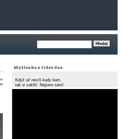
Myšlenka a video dne
ho
Když už nevíš kudy kam,
ám
tak si zakřič: Nejsem sám!