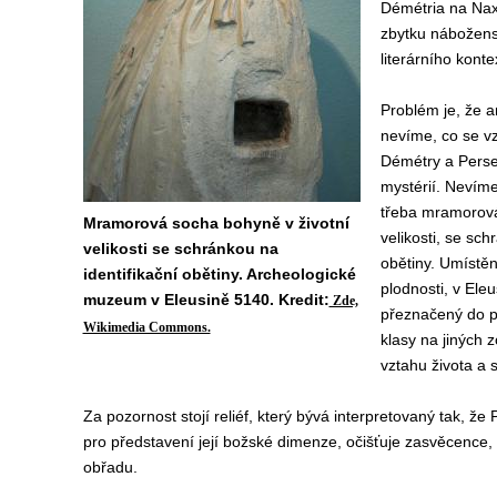
Démétria na Naxu
zbytku nábožensk
literárního kont
Problém je, že a
nevíme, co se vz
Démétry a Perse
mystérií. Nevíme
třeba mramorová
Mramorová socha bohyně v životní
velikosti, se sch
velikosti se schránkou na
obětiny. Umístěn
identifikační obětiny. Archeologické
plodnosti, v Ele
muzeum v Eleusině 5140. Kredit:
Zde,
přeznačený do pl
Wikimedia Commons.
klasy na jiných 
vztahu života a s
Za pozornost stojí reliéf, který bývá interpretovaný tak, ž
pro představení její božské dimenze, očišťuje zasvěcence,
obřadu.