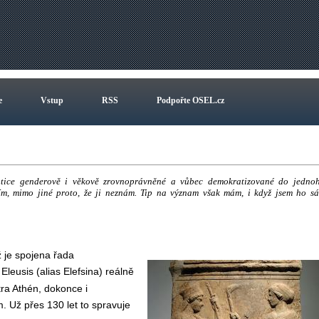
e
Vstup
RSS
Podpořte OSEL.cz
 antice genderově i věkově zrovnoprávněné a vůbec demokratizované do jedno
ím, mimo jiné proto, že ji neznám. Tip na význam však mám, i když jsem ho s
 je spojena řada
Eleusis (alias Elefsina) reálně
tra Athén, dokonce i
Už přes 130 let to spravuje