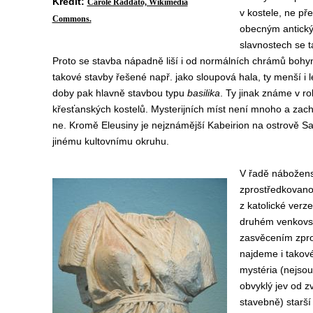
Kredit:
Carole Raddato, Wikimedia
v kostele, ne př
Commons.
obecným antický
slavnostech se t
Proto se stavba nápadně liší i od normálních chrámů bohy
takové stavby řešené např. jako sloupová hala, ty menší i le
doby pak hlavně stavbou typu
basilika
. Ty jinak známe v roli
křesťanských kostelů. Mysterijních míst není mnoho a zac
ne. Kromě Eleusiny je nejznámější Kabeirion na ostrově Sa
jinému kultovnímu okruhu.
V řadě náboženst
zprostředkovanou
z katolické verz
druhém venkovsk
zasvěcením zpro
najdeme i takové
mystéria (nejsou
obvyklý jev od z
stavebně) starší