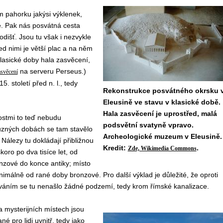
 pahorku jakýsi výklenek,
ě. Pak nás posvátná cesta
išť. Jsou tu však i nezvykle
ed nimi je větší plac a na něm
klasické doby hala zasvěcení,
na serveru Perseus.)
asvěcení
 století před n. l., tedy
Rekonstrukce posvátného okrsku 
Eleusině ve stavu v klasické době.
Hala zasvěcení je uprostřed, malá
ostmi to teď nebudu
podsvětní svatyně vpravo.
různých dobách se tam stavělo
Archeologické muzeum v Eleusině.
álezy tu dokládají přibližnou
Kredit:
.
Zde, Wikimedia Commons
skoro po dva tisíce let, od
nzové do konce antiky; místo
nimálně od rané doby bronzové. Pro další výklad je důležité, že oproti
áváním se tu nenašlo žádné podzemí, tedy krom římské kanalizace.
a mysterijních místech jsou
é pro lidi uvnitř, tedy jako