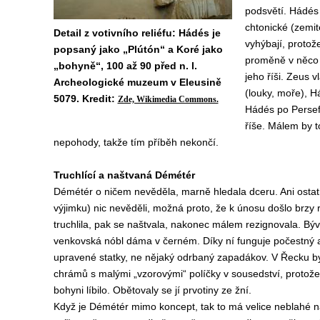
podsvětí. Hádés 
chtonické (zemi
Detail z votivního reliéfu: Hádés je
vyhýbají, protož
popsaný jako „Plútón“ a Koré jako
proměně v něco ú
„bohyně“, 100 až 90 před n. l.
jeho říši. Zeus 
Archeologické muzeum v Eleusině
(louky, moře), Há
5079. Kredit:
Zde, Wikimedia Commons.
Hádés po Persefo
říše. Málem by t
nepohody, takže tím příběh nekončí.
Truchlící a naštvaná Démétér
Démétér o ničem nevěděla, marně hledala dceru. Ani ostat
výjimku) nic nevěděli, možná proto, že k únosu došlo brz
truchlila, pak se naštvala, nakonec málem rezignovala. Bý
venkovská nóbl dáma v černém. Díky ní funguje počestný a 
upravené statky, ne nějaký odrbaný zapadákov. V Řecku by
chrámů s malými „vzorovými“ políčky v sousedství, protože 
bohyni líbilo. Obětovaly se jí prvotiny ze žní.
Když je Démétér mimo koncept, tak to má velice neblahé ná