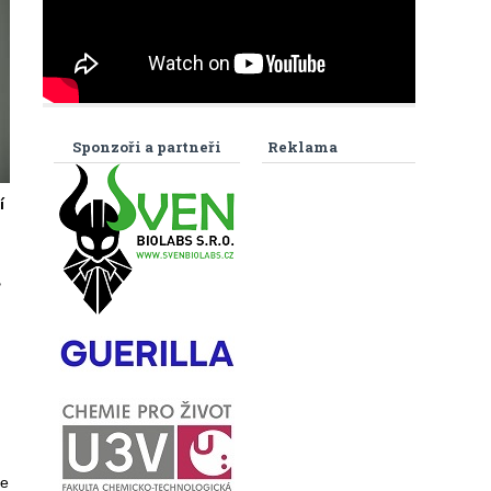
Sponzoři a partneři
Reklama
í
,
ce