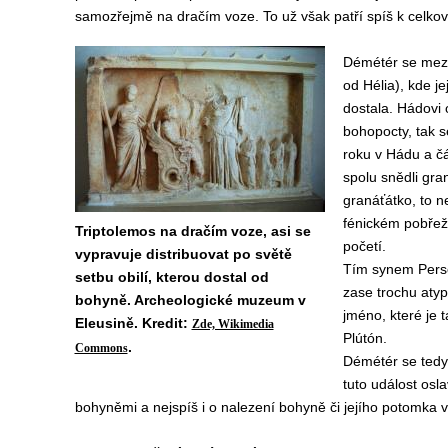
samozřejmě na dračím voze. To už však patří spíš k celko
Démétér se mezi
od Hélia), kde je
dostala. Hádovi 
bohopocty, tak s
roku v Hádu a čás
spolu snědli gra
granáťátko, to n
fénickém pobřeží
Triptolemos na dračím voze, asi se
početí.
vypravuje distribuovat po světě
Tím synem Persef
setbu obilí, kterou dostal od
zase trochu atypi
bohyně. Archeologické muzeum v
jméno, které je 
Eleusině. Kredit:
Zde, Wikimedia
Plútón.
.
Commons
Démétér se tedy
tuto událost osla
bohyněmi a nejspíš i o nalezení bohyně či jejího potomka v