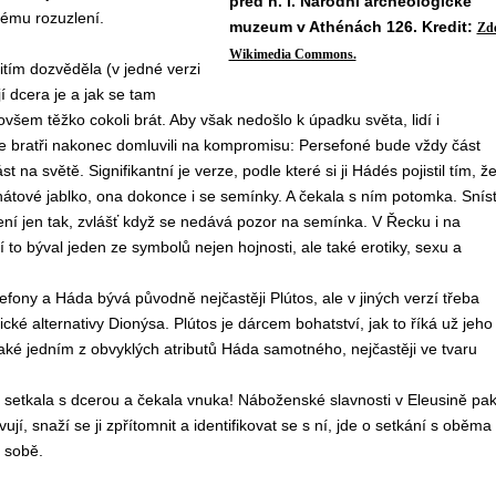
před n. l. Národní archeologické
vému rozuzlení.
muzeum v Athénách 126. Kredit:
Zde
Wikimedia Commons.
tím dozvěděla (v jedné verzi
jí dcera je a jak se tam
ovšem těžko cokoli brát. Aby však nedošlo k úpadku světa, lidí i
e bratři nakonec domluvili na kompromisu: Persefoné bude vždy část
t na světě. Signifikantní je verze, podle které si ji Hádés pojistil tím, ž
nátové jablko, ona dokonce i se semínky. A čekala s ním potomka. Snís
ení jen tak, zvlášť když se nedává pozor na semínka. V Řecku i na
 to býval jeden ze symbolů nejen hojnosti, ale také erotiky, sexu a
ony a Háda bývá původně nejčastěji Plútos, ale v jiných verzí třeba
cké alternativy Dionýsa. Plútos je dárcem bohatství, jak to říká už jeho
také jedním z obvyklých atributů Háda samotného, nejčastěji ve tvaru
 setkala s dcerou a čekala vnuka! Náboženské slavnosti v Eleusině pa
vují, snaží se ji zpřítomnit a identifikovat se s ní, jde o setkání s oběma
 sobě.