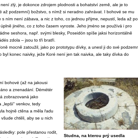
není zlý, je dokonce zdrojem plodnosti a bohatství země, ale je to
té až podzemní) božstvo, s nímž si neradno zahrávat. I bohové se mu
e s ním není zábava, a nic z toho, co jednou přijme, nepustí, leda až po
plně jiného, co z toho časem vyroste. Jeho jméno se používá i pro
vládne seshora, např. svými blesky, Poseidón spíše jaksi horizontálně
dés zdola – jsou to tři bratři.
ně mocně zatoužil, jako po prototypu dívky, a unesl ji do své podzemn
o byl konec naivky, ježe Koré není jen tak naivka, ale taky dívka do
ní bohové (až na jakousi
y ráno a znenadání. Démétér
vá zobrazovaná jako
„lepší“ venkov, tedy
la hojně ctěna a měla řadu
všude chtěli, aby se u nich
sledky: pole přestanou rodit,
Studna, na kterou prý usedla