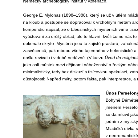
Německý archeologický institut v Athénách.
George E. Mylonas (1898–1988), který se už v útlém mládí 
na kloub a postupně se dopracoval k vrcholným metám arc
kompendiu napsal, že o Eleusinských mystériích víme tisíc
vyúčtování za určitý obřad, ale to hlavní, kvůli čemu nás to
dokonale skryto. Mystéria jsou to zajisté prastará, zahalená
zasvěcenců, pak módou všeho tajemného v helénistické a 
došla revivalu i v době nedávné. (V kurzu
Úvod do religioni
jako oslí můstek mezi dějinami náboženství a řeckým nábo
minimalisticky, tedy bez diskuzí s tisícovkou spekulací, za
důstojnosti: Napřed mýty, potom fakta, pak interpretace, a
Únos Persefon
Bohyně Démétér, 
jménem Persefoné
se dá mluvit jak
jedním z mytický
Mladičká dívka si
z neoromantické 