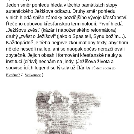
Jeden směr pohledu hledá v těchto památkách stopy
autentického Ježíšova odkazu. Druhý směr pohledu
v nich hledá spíše zárodky pozdějšího vývoje křesťanství.
Řečeno dobovou křesťanskou terminologií: První hledá
„Ježíšovu zvěst“ (kázání náboženského reformátora),
druhý „zvěst o Ježíšovi“ (jako o Spasiteli, Synu božím…).
Každopádně je třeba nejprve zkoumat ony texty, abychom
někde nesedli na lep, ani se naopak občas nerozčilovali
zbytečně. Jejich obsah i formování křesťanské nauky a
institucí (církví) nechám na jindy. (Ježíšova života a
souvisejících legend se týkaly už články
Půjdem spolu do
a
.)
Bletléma?
Velikonoce