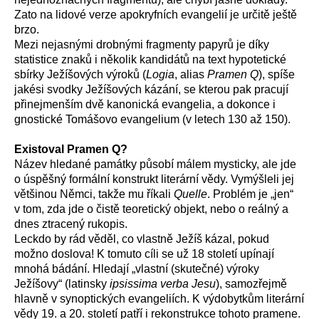
Zato na lidové verze apokryfních evangelií je určitě ještě
brzo.
Mezi nejasnými drobnými fragmenty papyrů je díky
statistice znaků i několik kandidátů na text hypotetické
sbírky Ježíšových výroků (
Logia
, alias
Pramen Q
), spíše
jakési svodky Ježíšových kázání, se kterou pak pracují
přinejmenším dvě kanonická evangelia, a dokonce i
gnostické Tomášovo evangelium (v letech 130 až 150).
Existoval Pramen Q?
Název hledané památky působí málem mysticky, ale jde
o úspěšný formální konstrukt literární vědy. Vymýšleli jej
většinou Němci, takže mu říkali
Quelle
. Problém je „jen“
v tom, zda jde o čistě teoretický objekt, nebo o reálný a
dnes ztracený rukopis.
Leckdo by rád věděl, co vlastně Ježíš kázal, pokud
možno doslova! K tomuto cíli se už 18 století upínají
mnohá bádání. Hledají „vlastní (skutečné) výroky
Ježíšovy“ (latinsky
ipsissima verba Jesu
), samozřejmě
hlavně v synoptických evangeliích. K výdobytkům literární
vědy 19. a 20. století patří i rekonstrukce tohoto pramene.