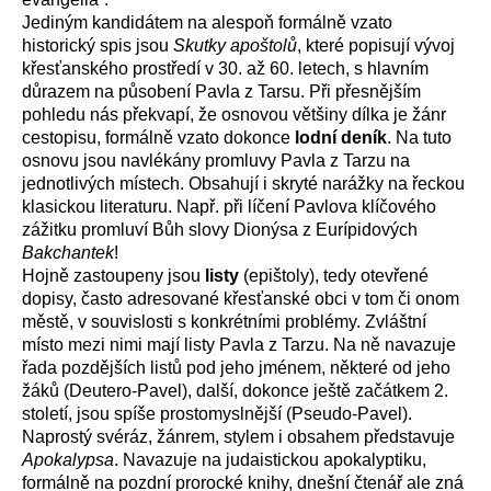
Jediným kandidátem na alespoň formálně vzato
historický spis jsou
Skutky apoštolů
, které popisují vývoj
křesťanského prostředí v 30. až 60. letech, s hlavním
důrazem na působení Pavla z Tarsu. Při přesnějším
pohledu nás překvapí, že osnovou většiny dílka je žánr
cestopisu, formálně vzato dokonce
lodní deník
. Na tuto
osnovu jsou navlékány promluvy Pavla z Tarzu na
jednotlivých místech. Obsahují i skryté narážky na řeckou
klasickou literaturu. Např. při líčení Pavlova klíčového
zážitku promluví Bůh slovy Dionýsa z Eurípidových
Bakchantek
!
Hojně zastoupeny jsou
listy
(epištoly), tedy otevřené
dopisy, často adresované křesťanské obci v tom či onom
městě, v souvislosti s konkrétními problémy. Zvláštní
místo mezi nimi mají listy Pavla z Tarzu. Na ně navazuje
řada pozdějších listů pod jeho jménem, některé od jeho
žáků (Deutero-Pavel), další, dokonce ještě začátkem 2.
století, jsou spíše prostomyslnější (Pseudo-Pavel).
Naprostý svéráz, žánrem, stylem i obsahem představuje
Apokalypsa
. Navazuje na judaistickou apokalyptiku,
formálně na pozdní prorocké knihy, dnešní čtenář ale zná