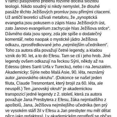
v rámci pašijového příběhu rozvine docela složitou
teologii. Nikdo soudný si nikdy nemyslel, že dlouhé
pasáže těchto Ježíšových promluv jsou přímými citacemi.
Už antičtí teoretici užívali metaforu, že „synoptická
evangelia jsou pokusem o zápis hlasu Ježíšových úst,
zato Janovo evangelium zachycuje hlas Ježíšova srdce“.
Dávného data jsou spory, zda jde spíše o dodatečný
komentář, nebo naopak o mystické jádro Ježíšova
odkazu, zprostředkované jeho „nejmilejším učedníkem“.
Toho za autora díla považují četné legendy, a kladou
vznik do 90. let, a to do Efesu. Tam se ctí i jeho hrob. Jiné
legendy ovšem odkazují na řeckou Sýrii, někdy až na
Edessu (dnes Sanli Urfa v Turecku), nebo i na Jeruzalém.
Akademicky: Sýrie nebo Malá Asie, 90. léta, neznámý
autor „janovského okruhu“. (Dokonce se našel jeden
filuta, Claude Tresmontant, který brojil za 60. léta, ale
neuspěl.) Ten „janovský okruh“ je akademickou
transpozicí jedné legendy z 2. století, která za autora
považuje Jana Presbytera z Efesu, žáka nejmladšího z
apoštolů, Jana, Ježíšova nejmilejšího učedníka (ten prý
ve vysokém stáří žil v Efesu a Jan presbyter mu měl dělat
něco jako redaktora). I v akademickém prostředí se občas