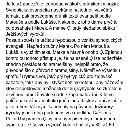
Je to až podezřele jednoduchý úkol s průnikem množin:
Synoptická evangelia nasekáme na jednotlivá větná
témata, pak provedeme průnik textů evangelií podle
Matouše a podle Lukáše. Nakonec z toho dáme pryč to,
co obsahuje i Marek. A máme
Q
, tedy hledanou sbírku
Ježíšových výroků!
Postup souvisí s určitou hypotézou o vzniku synoptických
evangelií: Napřed stručný Marek. Po něm Matouš a
Lukáš, s využitím textu Marka a hlavně onoho
Q
. Zpětnou
kontrolou tohoto přístupu je, že nalezené
Q
lze podezřele
snadno překládat do aramejštiny; nejspíš proto, že
původně šlo o převod z aramejštiny. Někteří ve výsledku
spatřují i rytmus vět, jaký prý byl typický pro židovské
kazatele, totiž aby byli slyšet bez mikrofonu: aby frázování
slov respektovalo možnosti dechu, vyhýbalo se zkreslení
ozvěnou, umožňovalo snadné zapamatování. K tomu
patří opakování v malinko jiném pořadí slov a občas něco
jako refrén. Vážnými kandidáty na původní
Ježíšovy
výroky
jsou četná podobenství a modlitba
Otče náš
.
Pokud by pramen
Q
byl reálným písemným pramenem,
svodkou Ježíšových výroků kolující někdy v 30. až 60.