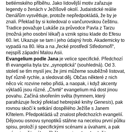
betlémského příběhu. Jako lidovější motiv zařazuje
legendy o ženách v Ježíšově okolí. Judaistické reálie
čtenářům vysvětluje, protože nepředpokládá, že by je
znali. Překlad by si koledoval o vančurovskou češtinu.
Tradice považuje Lukáše za průvodce Pavla z Tarzu
(možná jeho osobní lékař) a vznik spisu klade do Efesu
60. let. Ukazuje se tam i jeho údajný hrob. Akademicky to
vypadá na 80. léta a na „řecké prostředí Středomoří“,
nejspíš západní Malou Asii.
Evangelium podle Jana
je velice specifické. Předchozí
tři evangelia byla tzv. „synoptická“ (souhledná). Od 3.
století se tím myslí jev, že jimi můžeme souběžně listovat,
byť různě rychle, a sledovat děj. Občas některé z nich
něco víc rozvine nebo přidá, a naopak, i když akcenty
výkladů jsou různé. „Čtvrté“ evangelium má dost jinou
povahu. Začíná stvořením světa (hymnem, který
parafrázuje řecký překlad hebrejské knihy
Genesis
), pak
rovnou skočí k setkání dospělého Ježíše s Janem
Křitelem. Předpokládá už znalost předchozích evangelií.
Dějovou osnovu synoptiků stáhne na necelou první půlku
spisu, proloží ji specifickými scénami a úvahami, a pak