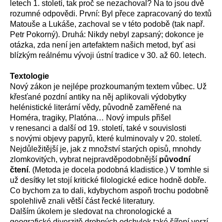
letech 1. století, tak proč se nezachoval? Na to jsou dvě
rozumné odpovědi. První: Byl přece zapracovaný do textů
Matouše a Lukáše, zachoval se v této podobě (tak např.
Petr Pokorný). Druhá: Nikdy nebyl zapsaný; dokonce je
otázka, zda není jen artefaktem našich metod, byť asi
blízkým reálnému vývoji ústní tradice v 30. až 60. letech.
Textologie
Nový zákon je nejlépe prozkoumaným textem vůbec. Už
křesťané pozdní antiky na něj aplikovali výdobytky
helénistické literární vědy, původně zaměřené na
Homéra, tragiky, Platóna… Nový impuls přišel
v renesanci a další od 19. století, také v souvislosti
s novými objevy papyrů, které kulminovaly v 20. století.
Nejdůležitější je, jak z množství starých opisů, mnohdy
zlomkovitých, vybrat nejpravděpodobnější
původní
čtení
. (Metoda je docela podobná kladistice.) V tomhle si
už desítky let stojí kritické filologické edice hodně dobře.
Co bychom za to dali, kdybychom aspoň trochu podobně
spolehlivě znali větší část řecké literatury.
Dalším úkolem je sledovat na chronologické a
geografické diverzitě drobných odchylek také šíření verzí