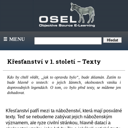
MENU
III
Křesťanství v 1. století – Texty
Kdo by chtěl vědět, „jak to opravdu bylo“, bude zklamán. Zatím to
bude hlavně o textech: o jejich žánrech, okolnostech vzniku i
doprovodných legendách. O tom, co bylo před texty, se můžeme jen
dohadovat.
Křesťanství patří mezi ta náboženství, která mají posvátné
texty. Teď se nebudeme zabývat jejich náboženským
významem, ale ryze civilní stránkou, hlavně datací a