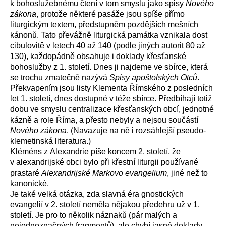
k bohoslužebnému čtení v tom smyslu jako spisy
Nového
zákona
, protože některé pasáže jsou spíše přímo
liturgickým textem, předstupněm pozdějších mešních
kánonů. Tato převážně liturgická památka vznikala dost
cibulovitě v letech 40 až 140 (podle jiných autorit 80 až
130), každopádně obsahuje i doklady křesťanské
bohoslužby z 1. století. Dnes ji najdeme ve sbírce, která
se trochu zmatečně nazývá
Spisy apoštolských Otců
.
Překvapením jsou listy Klementa Římského z posledních
let 1. století, dnes dostupné v téže sbírce. Předbíhají totiž
dobu ve smyslu centralizace křesťanských obcí, jednotné
kázně a role Říma, a přesto nebyly a nejsou součástí
Nového zákona
. (Navazuje na ně i rozsáhlejší pseudo-
klemetinská literatura.)
Kléméns z Alexandrie píše koncem 2. století, že
v alexandrijské obci bylo při křestní liturgii používané
prastaré
Alexandrijské Markovo evangelium
, jiné než to
kanonické.
Je také velká otázka, zda slavná éra gnostických
evangelií v 2. století neměla nějakou předehru už v 1.
století. Je pro to několik náznaků (pár malých a
nejednoznačných fragmentů), ale chybí jasné doklady.