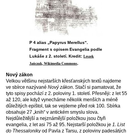
P 4 alias „Papyrus Merellus“.
Fragment s opisem Evangelia podle
Lukáše z 2. století. Kredit:
Leszek
.
Jańczuk, Wikimedia Commons
Nový zákon
Velkou většinu nejstarších křesťanských textů najdeme
ve sbírce nazývané
Nový zákon
. Stačí si pamatovat, že
tyto spisy pochází z 2. poloviny 1. století. Přesněji: z let 55
až 120, ale když vynecháme několik menších a méně
důležitých epištol, tak se vejdeme před rok 100. Sbírka
obsahuje 27 „knih“ v antickém smyslu slova.
Nejdůležitější a nejznámější položkou jsou čtyři
evangelia, z let asi 75 až 95. Nejstarší položkou je
1.
List
do Thessaloniky
od Pavla z Tarsu, z poloviny padesátých