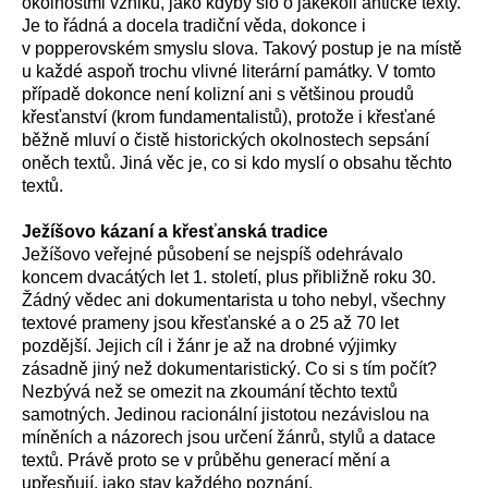
okolnostmi vzniku, jako kdyby šlo o jakékoli antické texty.
Je to řádná a docela tradiční věda, dokonce i
v popperovském smyslu slova. Takový postup je na místě
u každé aspoň trochu vlivné literární památky. V tomto
případě dokonce není kolizní ani s většinou proudů
křesťanství (krom fundamentalistů), protože i křesťané
běžně mluví o čistě historických okolnostech sepsání
oněch textů. Jiná věc je, co si kdo myslí o obsahu těchto
textů.
Ježíšovo kázaní a křesťanská tradice
Ježíšovo veřejné působení se nejspíš odehrávalo
koncem dvacátých let 1. století, plus přibližně roku 30.
Žádný vědec ani dokumentarista u toho nebyl, všechny
textové prameny jsou křesťanské a o 25 až 70 let
pozdější. Jejich cíl i žánr je až na drobné výjimky
zásadně jiný než dokumentaristický. Co si s tím počít?
Nezbývá než se omezit na zkoumání těchto textů
samotných. Jedinou racionální jistotou nezávislou na
míněních a názorech jsou určení žánrů, stylů a datace
textů. Právě proto se v průběhu generací mění a
upřesňují, jako stav každého poznání.