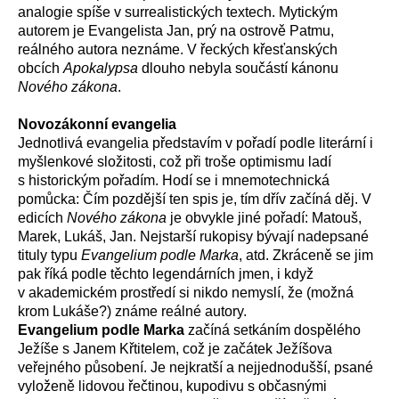
analogie spíše v surrealistických textech. Mytickým
autorem je Evangelista Jan, prý na ostrově Patmu,
reálného autora neznáme. V řeckých křesťanských
obcích
Apokalypsa
dlouho nebyla součástí kánonu
Nového zákona
.
Novozákonní evangelia
Jednotlivá evangelia představím v pořadí podle literární i
myšlenkové složitosti, což při troše optimismu ladí
s historickým pořadím. Hodí se i mnemotechnická
pomůcka: Čím pozdější ten spis je, tím dřív začíná děj. V
edicích
Nového zákona
je obvykle jiné pořadí: Matouš,
Marek, Lukáš, Jan. Nejstarší rukopisy bývají nadepsané
tituly typu
Evangelium podle Marka
, atd. Zkráceně se jim
pak říká podle těchto legendárních jmen, i když
v akademickém prostředí si nikdo nemyslí, že (možná
krom Lukáše?) známe reálné autory.
Evangelium podle Marka
začíná setkáním dospělého
Ježíše s Janem Křtitelem, což je začátek Ježíšova
veřejného působení. Je nejkratší a nejjednodušší, psané
vyloženě lidovou řečtinou, kupodivu s občasnými