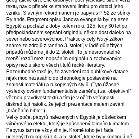
textu, navíc přispět ke stanovení limitu pro dataci jeho
vzniku. Slavným rekordmanem je papyrus
P 52 ze sbírky
Rylands. Fragment opisu Janova evangelia byl nalezen
Egyptě a pochází z doby kolem roku 125, tedy 30 let po
předpokládaném sepsání originálu někde dost daleko na
sever nebo severovýchod. Prakticky celý
Nový zákon
známe ze zdrojů z raného 3. století, v řadě důležitých
případů můžeme jít do 2. století. To je nesrovnatelně
menší rozdíl mezi napsáním originálu a zachovanými
opisy než u skoro všech titulů řecké literatury.
Pozoruhodné také je, že zavedení radiouhlíkové datace
nijak moc nezasáhlo do chronologie postavené na
znalosti materiálů a rukopisných stylů. (Tyto úžasné
výsledky ovšem fundamentalisté zaměňují za „objektivní“
věcnou pravdivost textů a tím je v očích veřejnosti
diskreditují natolik, že jejich prezentace málem zavání
„bráněním bible“.)
Velký počet papyrů nalezených v Egyptě je důsledkem
výběrového efektu, který je způsobený tamním klimatem.
Papyrus tam ne vždy shnije. Kromě toho je i řada
ucelených rukopisů z 4. a 5. století, které byly kontinuálně