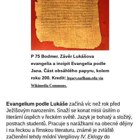
P 75 Bodmer. Závěr Lukášova
evangelia a incipit Evangelia podle
Jana. Část obsáhlého papyru, kolem
roku 200. Kredit:
legacy.earlham.edu via
Wikimedia Commons.
Evangelium podle Lukáše
začíná víc než rok před
Ježíšovým narozením. Snaží se konat misii úsilím o
literární úspěch v řeckém světě. Jazyk je bohatý a složitý,
postrach studentů. Pracuje s narážkami na obecné dějiny
i na řeckou a římskou literaturu, známé je zvláště
začlenění tehdy módní Vergiliovy
IV. Eklogy
do