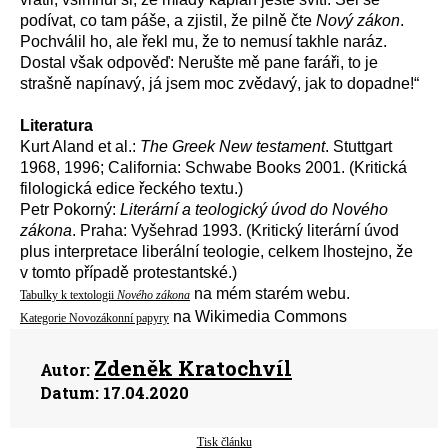
podívat, co tam páše, a zjistil, že pilně čte
Nový zákon
.
Pochválil ho, ale řekl mu, že to nemusí takhle naráz.
Dostal však odpověď: Nerušte mě pane faráři, to je
strašně napínavý, já jsem moc zvědavý, jak to dopadne!“
Literatura
Kurt Aland et al.:
The Greek New testament
. Stuttgart
1968, 1996; California: Schwabe Books 2001. (Kritická
filologická edice řeckého textu.)
Petr Pokorný:
Literární a teologický úvod do Nového
zákona
. Praha: Vyšehrad 1993. (Kritický literární úvod
plus interpretace liberální teologie, celkem lhostejno, že
v tomto případě protestantské.)
na mém starém webu.
Tabulky k textologii
Nového zákona
na Wikimedia Commons
Kategorie Novozákonní papyry
Zdeněk Kratochvíl
Autor:
Datum:
17.04.2020
Tisk článku