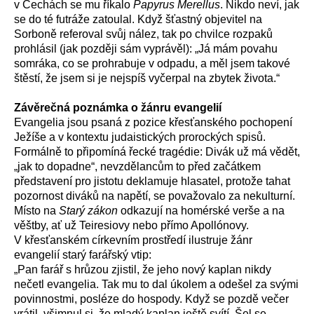
v Čechách se mu říkalo
Papyrus Merellus
. Nikdo neví, jak
se do té futráže zatoulal. Když šťastný objevitel na
Sorboně referoval svůj nález, tak po chvilce rozpaků
prohlásil (jak později sám vyprávěl): „Já mám povahu
somráka, co se prohrabuje v odpadu, a měl jsem takové
štěstí, že jsem si je nejspíš vyčerpal na zbytek života.“
Závěrečná poznámka o žánru evangelií
Evangelia jsou psaná z pozice křesťanského pochopení
Ježíše a v kontextu judaistických prorockých spisů.
Formálně to připomíná řecké tragédie: Divák už má vědět,
„jak to dopadne“, nevzdělancům to před začátkem
představení pro jistotu deklamuje hlasatel, protože tahat
pozornost diváků na napětí, se považovalo za nekulturní.
Místo na
Starý zákon
odkazují na homérské verše a na
věštby, ať už Teiresiovy nebo přímo Apollónovy.
V křesťanském církevním prostředí ilustruje žánr
evangelií starý farářský vtip:
„
Pan farář s hrůzou zjistil, že jeho nový kaplan nikdy
nečetl evangelia. Tak mu to dal úkolem a odešel za svými
povinnostmi, posléze do hospody. Když se pozdě večer
vrátil, všimnul si, že mladý kaplan ještě svítí. Šel se