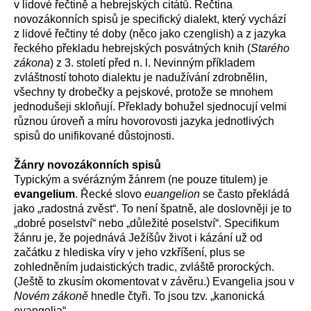
v lidové řečtině a hebrejských citátů. Řečtina
novozákonních spisů je specifický dialekt, který vychází
z lidové řečtiny té doby (něco jako czenglish) a z jazyka
řeckého překladu hebrejských posvátných knih (
Starého
zákona
) z 3. století před n. l. Nevinným příkladem
zvláštností tohoto dialektu je nadužívání zdrobnělin,
všechny ty drobečky a pejskové, protože se mnohem
jednodušeji skloňují. Překlady bohužel sjednocují velmi
různou úroveň a míru hovorovosti jazyka jednotlivých
spisů do unifikované důstojnosti.
Žánry novozákonních spisů
Typickým a svérázným žánrem (ne pouze titulem) je
evangelium
. Řecké slovo
euangelion
se často překládá
jako „radostná zvěst“. To není špatně, ale doslovněji je to
„dobré poselství“ nebo „důležité poselství“. Specifikum
žánru je, že pojednává Ježíšův život i kázání už od
začátku z hlediska víry v jeho vzkříšení, plus se
zohledněním judaistických tradic, zvláště prorockých.
(Ještě to zkusím okomentovat v závěru.) Evangelia jsou v
Novém zákoně
hnedle čtyři. To jsou tzv. „kanonická
evangelia“.