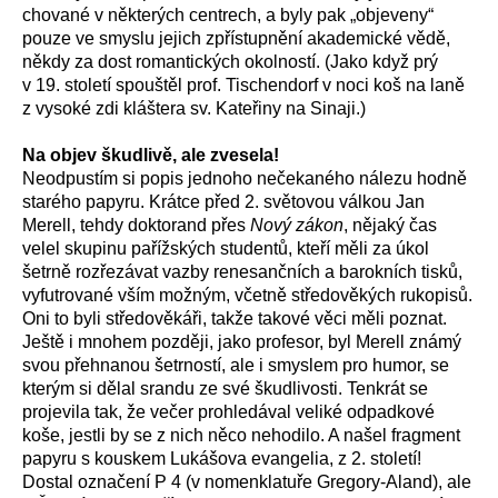
chované v některých centrech, a byly pak „objeveny“
pouze ve smyslu jejich zpřístupnění akademické vědě,
někdy za dost romantických okolností. (Jako když prý
v 19. století spouštěl prof. Tischendorf v noci koš na laně
z vysoké zdi kláštera sv. Kateřiny na Sinaji.)
Na objev škudlivě, ale zvesela!
Neodpustím si popis jednoho nečekaného nálezu hodně
starého papyru. Krátce před 2. světovou válkou Jan
Merell, tehdy doktorand přes
Nový zákon
, nějaký čas
velel skupinu pařížských studentů, kteří měli za úkol
šetrně rozřezávat vazby renesančních a barokních tisků,
vyfutrované vším možným, včetně středověkých rukopisů.
Oni to byli středověkáři, takže takové věci měli poznat.
Ještě i mnohem později, jako profesor, byl Merell známý
svou přehnanou šetrností, ale i smyslem pro humor, se
kterým si dělal srandu ze své škudlivosti. Tenkrát se
projevila tak, že večer prohledával veliké odpadkové
koše, jestli by se z nich něco nehodilo. A našel fragment
papyru s kouskem Lukášova evangelia, z 2. století!
Dostal označení P 4 (v nomenklatuře Gregory-Aland), ale