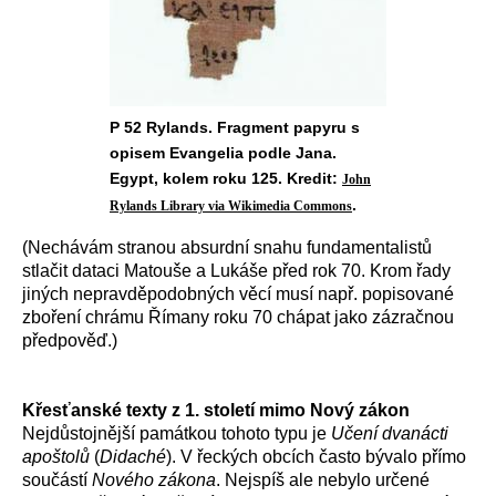
P 52 Rylands. Fragment papyru s
opisem Evangelia podle Jana.
Egypt, kolem roku 125. Kredit:
John
.
Rylands Library via Wikimedia Commons
(Nechávám stranou absurdní snahu fundamentalistů
stlačit dataci Matouše a Lukáše před rok 70. Krom řady
jiných nepravděpodobných věcí musí např. popisované
zboření chrámu Římany roku 70 chápat jako zázračnou
předpověď.)
Křesťanské texty z 1. století mimo Nový zákon
Nejdůstojnější památkou tohoto typu je
Učení dvanácti
apoštolů
(
Didaché
). V řeckých obcích často bývalo přímo
součástí
Nového zákona
. Nejspíš ale nebylo určené