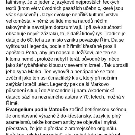
latinismy. Je to jeden z jazykově nejprostších řeckých
textů (krom vět v úvodních pasážích učebnic, které jsou
však spisovně). Jazyk evokuje nepříliš kulturní vrstvu
velkoměsta, v němž se lidé moha národů něčím
takovýmhle navzájem dorozumívají. I při své stručnosti
obsahuje nejvíc zázraků, to je další lidový rys. Tradice je
datuje do 60. let a za místo vzniku považuje Řím. Dá se
vyšťourat i legenda, podle níž římští křesťané prosili
apoštola Petra, aby jim napsal o Ježíšovi, ale ten se
k tomu neměl, protože nebyl literát, původně byl něco
jako šéf rybářského kibucu v severním Izraeli. Tak uprosili
jeho syna Marka. Ten vyhověl a nenápadně se tam
zvěčnil jako ten asi čtrnáctiletý kluk, který při nočním
zatýkání stačil utéct. Legendy pak další Markovo
působení situují do Alexandrie i jinam. Akademická
datace sází na neznámého autora v 70. letech, možná v
Římě.
Evangelium podle Matouše
začíná betlémskou scénou.
Je orientované výrazně žido-křesťansky. Jazyk je plný
arameismů, takže koncem antiky se objevila i mylná
představa, že jde o překlad z aramejského originálu.
Neřekne „nikdo tam nebyl“, ale „nebyl, kdo by vcházel,