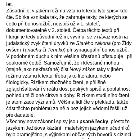
let.
Zásadní je, v jakém režimu vztahu k textu tyto spisy kdo
čte. Sbírka vznikala tak, že zahrnuje texty, ze kterých se
četlo při bohoslužbě, nejspíš už v 1. století,
dokumentovatelně v 2. století. Četba těchto textů při
liturgii je tedy původní režim, vyvinul se v návaznosti na
judaistický zvyk čtení úryvků ze
Starého zákona
(pro Židy
ovšem
Tanachu
či
Tenaku
) při synagogální bohoslužbě.
V podobném duchu k nim většina křesťanů přistupuje i při
soukromé četbě. Samozřejmě, že i křesťané mohou
(stejně jako nekřesťané) číst
Nový zákon
taky v jiném
režimu vztahu k textu, třeba jako literaturu, nebo
filologicky. Rizikem zbožného čtení je přílišné
zglajchšaltování v reálu dost pestrých spisů a poplatnost
pohledu té či oné církve a doby. Rizikem studijního čtení
je atomizace významů. Většina lidí čte v překladu, takže
část těchto problémů za ně a bez jejich vědomí řešili už
překladatelé.
Všechny novozákonní spisy jsou
psané řecky
, přestože
jazykem Ježíšova kázání i mateřským jazykem učedníků
byla aramejština, s výjimkami občasných hovorů s cizinci