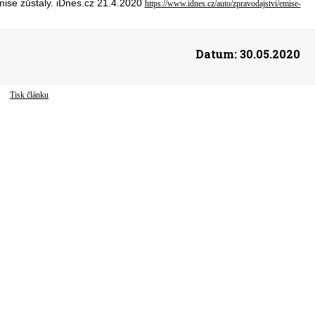
emise zůstaly. iDnes.cz 21.4.2020
https://www.idnes.cz/auto/zpravodajstvi/emise-
Datum:
30.05.2020
Tisk článku