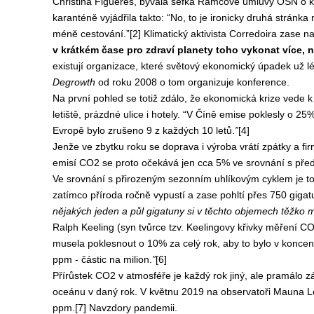
Christina Figueres, bývalá šéfka Rámcové úmluvy OSN o k
karanténě vyjádřila takto: “No, to je ironicky druhá strán
méně cestování.”[2] Klimatický aktivista Corredoira zase n
v krátkém čase pro zdraví planety toho vykonat více
existují organizace, které světový ekonomický úpadek už lé
Degrowth
od roku 2008 o tom organizuje konference.
Na první pohled se totiž zdálo, že ekonomická krize vede 
letiště, prázdné ulice i hotely. “V Číně emise poklesly o 25%
Evropě bylo zrušeno 9 z každých 10 letů.
”
[4]
Jenže ve zbytku roku se doprava i výroba vrátí zpátky a fi
emisí CO2 se proto očekává jen cca 5% ve srovnání s př
Ve srovnání s přirozeným sezonním uhlíkovým cyklem je to 
zatímco příroda ročně vypustí a zase pohltí přes 750 giga
nějakých jeden a půl gigatuny si v těchto objemech těžko 
Ralph Keeling (syn tvůrce tzv. Keelingovy křivky měření CO
musela poklesnout o 10% za celý rok, aby to bylo v koncentr
ppm - částic na milion.
”
[6]
Přírůstek CO2 v atmosféře je každý rok jiný, ale pramálo zá
oceánu v daný rok. V květnu 2019 na observatoři Mauna Lo
ppm.[7] Navzdory pandemii.