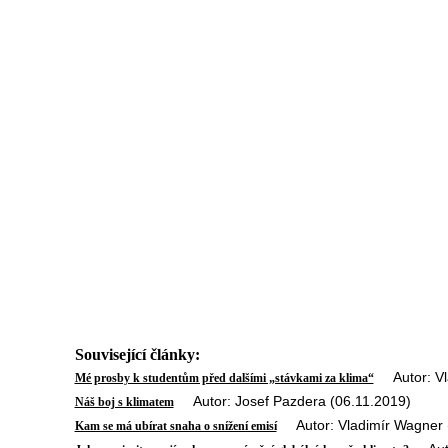
Související články:
Autor: Vla
Mé prosby k studentům před dalšími „stávkami za klima“
Autor: Josef Pazdera (06.11.2019)
Náš boj s klimatem
Autor: Vladimír Wagner 
Kam se má ubírat snaha o snížení emisí