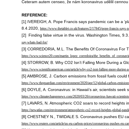
Ceteram autem censeo, že nám koronavirus udělil cennou 
REFERENCE:
[1] IVEREIGH, A. Pope Francis says pandemic can be a ‘pla
8.4.2020,
https://www.thetablet.co.uk/features/2/17845/pope-francis-says-
[2] Finding false virtue in the virus. Washington Times, 9.
say-whats-bad-for/
[3] CORREDORIA, M.L. The Benefits Of Coronavirus For T
https://www.science20.com/martin_lopez_corredoira/the_benefits_of_coronavi
[4] STORROW, B. Why CO2 Isn’t Falling More During a Glob
https://www.scientificamerican.com/article/why-co2-isnt-falling-more-during-
[5] AMBROSE, J. Carbon emissions from fossil fuels could 
https://www.theguardian.com/environment/2020/apr/12/global-carbon-emisions
[6] DOYLE, A. Coronavirus: in Hawaii’s air, scientists se
https://www.climatechangenews.com/2020/03/26/coronavirus-hawaii-scientist
[7] LAVARS, N. Atmospheric CO2 soars to record heights i
https://newatlas.com/environment/atmospheric-co2-record-heights-global-pand
[8] CHESTNEY N., TWIDALE S. Coronavirus pushes EU car
https://www.reuters.com/article/us-eu-carbon-prices/coronavirus-pushes-e