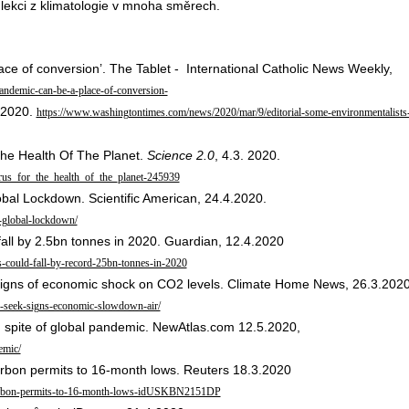
lekci z klimatologie v mnoha směrech.
ce of conversion’. The Tablet - International Catholic News Weekly,
pandemic-can-be-a-place-of-conversion-
3.2020.
https://www.washingtontimes.com/news/2020/mar/9/editorial-some-environmentalists
he Health Of The Planet.
Science 2.0
, 4.3. 2020.
rus_for_the_health_of_the_planet-245939
al Lockdown. Scientific American, 24.4.2020.
a-global-lockdown/
fall by 2.5bn tonnes in 2020. Guardian, 12.4.2020
-could-fall-by-record-25bn-tonnes-in-2020
ek signs of economic shock on CO2 levels. Climate Home News, 26.3.202
s-seek-signs-economic-slowdown-air/
n spite of global pandemic. NewAtlas.com 12.5.2020,
emic/
bon permits to 16-month lows. Reuters 18.3.2020
u-carbon-permits-to-16-month-lows-idUSKBN2151DP