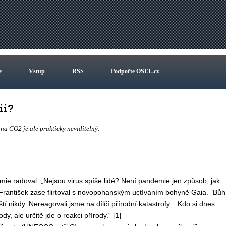
e
Vstup
RSS
Podpořte OSEL.cz
gii?
 na CO2 je ale prakticky neviditelný.
ie radoval: „Nejsou virus spíše lidé? Není pandemie jen způsob, jak
 František zase flirtoval s novopohanským uctíváním bohyně Gaia. ”Bůh
 nikdy. Nereagovali jsme na dílčí přírodní katastrofy... Kdo si dnes
 ale určitě jde o reakci přírody.“ [1]