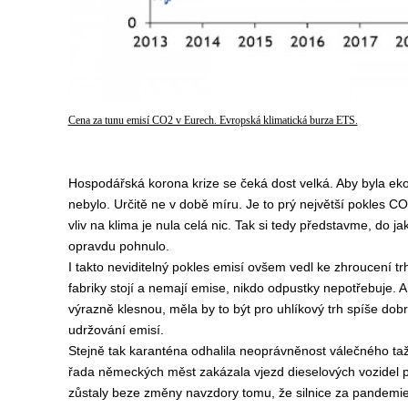
Cena za tunu emisí CO2 v Eurech. Evropská klimatická burza ETS.
Hospodářská korona krize se čeká dost velká. Aby byla eko
nebylo. Určitě ne v době míru. Je to prý největší pokles CO
vliv na klima je nula celá nic. Tak si tedy představme, do j
opravdu pohnulo.
I takto neviditelný pokles emisí ovšem vedl ke zhroucení 
fabriky stojí a nemají emise, nikdo odpustky nepotřebuje. A 
výrazně klesnou, měla by to být pro uhlíkový trh spíše do
udržování emisí.
Stejně tak karanténa odhalila neoprávněnost válečného ta
řada německých měst zakázala vjezd dieselových vozidel p
zůstaly beze změny navzdory tomu, že silnice za pandemie z