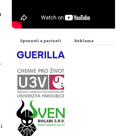
l
Sponzoři a partneři
Reklama
s
.
21