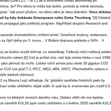
limatu (UNFCCC – tři C) se o ochromení chodu ekonomiky při
ka mince, že? Pro klima to může být dobře, protože je méně obchodu,
apsal: “Jak praví přísloví, na všem zlém je něco dobrého.
Virus dokáza
, než by kdy dokázala Greenpeace nebo Greta Thunberg
.”[3] Ostatně
ta propagují jako politický program. Například skupina
Research and
k opravdu dramatickému snížení emisí. Uzavřené továrny, restaurace,
 za čtyři týdny po 3. únoru... V Británii doprava poklesla o 54%... V
rmy se budou snažit dohnat, co zameškaly. Celkový roční světový pokle
edchozím rokem
.
[5]
Což je pořád více, než byly emise třeba v roce 1998
jako plivnutí do moře. Lidské roční emise jsou okolo 30 gigatun CO2
tun CO2 (
viz graf 7.3, IPCC, WG1, AR4, 2007
).
Přechodného výkyvu o
může kdokoli všimnout.
2 na Mauna Loa) odhaduje, že “globální spotřeba fosilních paliv by
aci oxidu uhličitého nějak vidět. A i pak by to znamenalo jen rozdíl 0,5
visí na lidských emisích daného roku. Daleko větší vliv má teplota
a naměřili 415,26 ppm oxidu uhličitého a v květnu 2020 naměřili 416,