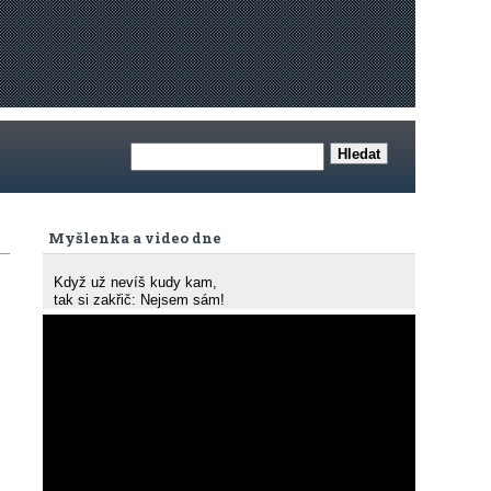
Myšlenka a video dne
Když už nevíš kudy kam,
tak si zakřič: Nejsem sám!