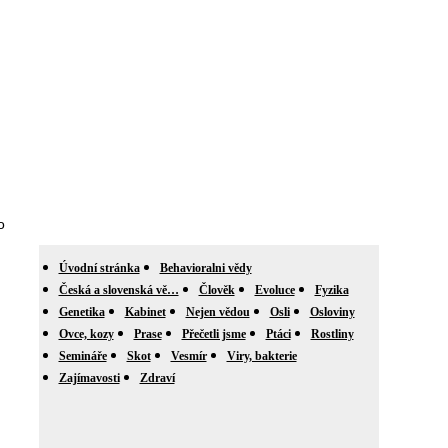
o
Úvodní stránka
Behavioralni vědy
Česká a slovenská vě…
Člověk
Evoluce
Fyzika
Genetika
Kabinet
Nejen vědou
Osli
Osloviny
Ovce, kozy
Prase
Přečetli jsme
Ptáci
Rostliny
Semináře
Skot
Vesmír
Viry, bakterie
Zajímavosti
Zdraví