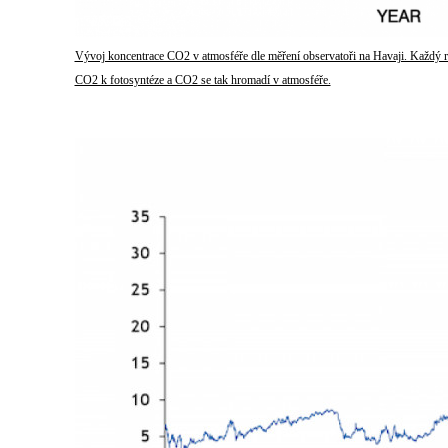
Vývoj koncentrace CO2 v atmosféře dle měření observatoři na Havaji. Každý r
CO2 k fotosyntéze a CO2 se tak hromadí v atmosféře.