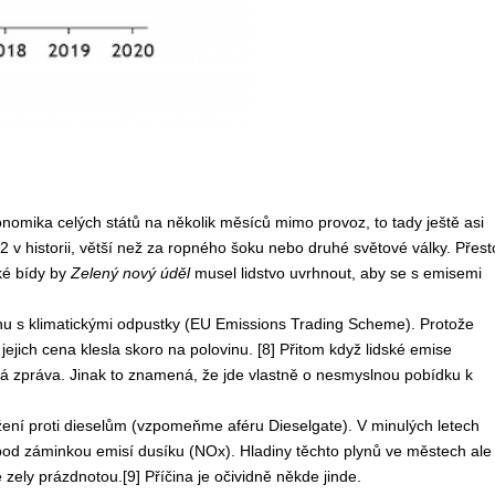
nomika celých států na několik měsíců mimo provoz, to tady ještě asi
2 v historii, větší než za ropného šoku nebo druhé světové války. Přest
aké bídy by
Zelený nový úděl
musel lidstvo uvrhnout, aby se s emisemi
trhu s klimatickými odpustky (EU Emissions Trading Scheme). Protože
jejich cena klesla skoro na polovinu. [8]
Přitom když lidské emise
brá zpráva. Jinak to znamená, že jde vlastně o nesmyslnou pobídku k
žení proti dieselům (vzpomeňme aféru Dieselgate). V minulých letech
od záminkou emisí dusíku (NOx). Hladiny těchto plynů ve městech ale
ely prázdnotou.[9] Příčina je očividně někde jinde.