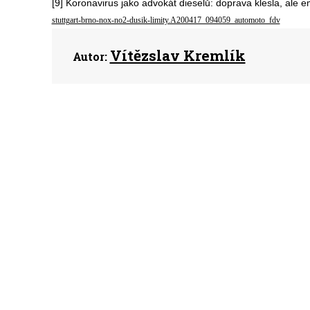
[9] Koronavirus jako advokát dieselů: doprava klesla, ale 
stuttgart-brno-nox-no2-dusik-limity.A200417_094059_automoto_fdv
Vítězslav Kremlík
Autor: