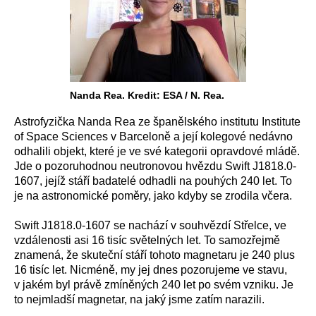
Nanda Rea. Kredit: ESA / N. Rea.
Astrofyzička Nanda Rea ze španělského institutu Institute
of Space Sciences v Barceloně a její kolegové nedávno
odhalili objekt, které je ve své kategorii opravdové mládě.
Jde o pozoruhodnou neutronovou hvězdu Swift J1818.0-
1607, jejíž stáří badatelé odhadli na pouhých 240 let. To
je na astronomické poměry, jako kdyby se zrodila včera.
Swift J1818.0-1607 se nachází v souhvězdí Střelce, ve
vzdálenosti asi 16 tisíc světelných let. To samozřejmě
znamená, že skuteční stáří tohoto magnetaru je 240 plus
16 tisíc let. Nicméně, my jej dnes pozorujeme ve stavu,
v jakém byl právě zmíněných 240 let po svém vzniku. Je
to nejmladší magnetar, na jaký jsme zatím narazili.