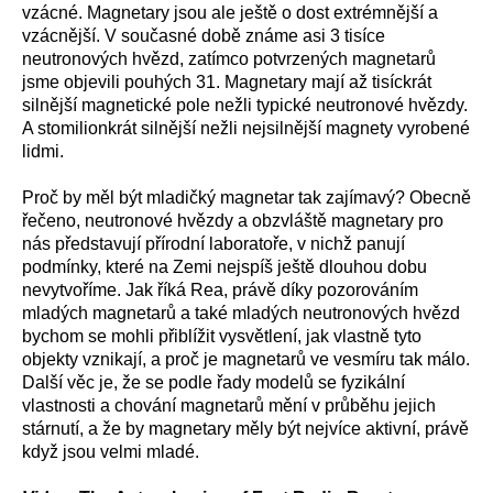
vzácné. Magnetary jsou ale ještě o dost extrémnější a
vzácnější. V současné době známe asi 3 tisíce
neutronových hvězd, zatímco potvrzených magnetarů
jsme objevili pouhých 31. Magnetary mají až tisíckrát
silnější magnetické pole nežli typické neutronové hvězdy.
A stomilionkrát silnější nežli nejsilnější magnety vyrobené
lidmi.
Proč by měl být mladičký magnetar tak zajímavý? Obecně
řečeno, neutronové hvězdy a obzvláště magnetary pro
nás představují přírodní laboratoře, v nichž panují
podmínky, které na Zemi nejspíš ještě dlouhou dobu
nevytvoříme. Jak říká Rea, právě díky pozorováním
mladých magnetarů a také mladých neutronových hvězd
bychom se mohli přiblížit vysvětlení, jak vlastně tyto
objekty vznikají, a proč je magnetarů ve vesmíru tak málo.
Další věc je, že se podle řady modelů se fyzikální
vlastnosti a chování magnetarů mění v průběhu jejich
stárnutí, a že by magnetary měly být nejvíce aktivní, právě
když jsou velmi mladé.