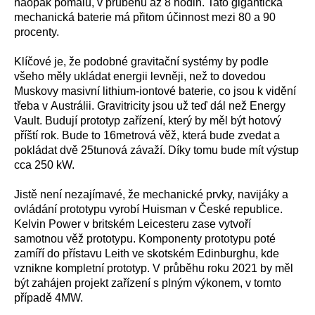
naopak pomalu, v průběhu až 8 hodin. Tato gigantická
mechanická baterie má přitom účinnost mezi 80 a 90
procenty.
Klíčové je, že podobné gravitační systémy by podle
všeho měly ukládat energii levněji, než to dovedou
Muskovy masivní lithium-iontové baterie, co jsou k vidění
třeba v Austrálii. Gravitricity jsou už teď dál než Energy
Vault. Budují prototyp zařízení, který by měl být hotový
příští rok. Bude to 16metrová věž, která bude zvedat a
pokládat dvě 25tunová závaží. Díky tomu bude mít výstup
cca 250 kW.
Jistě není nezajímavé, že mechanické prvky, navijáky a
ovládání prototypu vyrobí Huisman v České republice.
Kelvin Power v britském Leicesteru zase vytvoří
samotnou věž prototypu. Komponenty prototypu poté
zamíří do přístavu Leith ve skotském Edinburghu, kde
vznikne kompletní prototyp. V průběhu roku 2021 by měl
být zahájen projekt zařízení s plným výkonem, v tomto
případě 4MW.