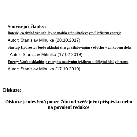
Související články:
Baterie, co dýchá vzduch, by se mohla stát ultralevným úložištěm energie
Autor: Stanislav Mihulka (20.10.2017)
Startup Hydrostor bude ukládat energii stlačováním vzduchu v zinkovém dolu
Autor: Stanislav Mihulka (17.02.2019)
Energy Vault uskladňuje energii s masivním jeřábem a těžkými bloky betonu
Autor: Stanislav Mihulka (17.10.2019)
Diskuze:
Diskuze je otevřená pouze 7dní od zvěřejnění příspěvku nebo
na povolení redakce