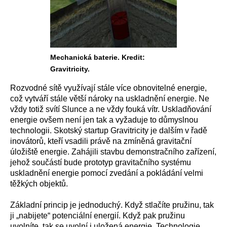
Mechanická baterie. Kredit:
Gravitricity.
Rozvodné sítě využívají stále více obnovitelné energie,
což vytváří stále větší nároky na uskladnění energie. Ne
vždy totiž svítí Slunce a ne vždy fouká vítr. Uskladňování
energie ovšem není jen tak a vyžaduje to důmyslnou
technologii. Skotský startup Gravitricity je dalším v řadě
inovátorů, kteří vsadili právě na zmíněná gravitační
úložiště energie. Zahájili stavbu demonstračního zařízení,
jehož součástí bude prototyp gravitačního systému
uskladnění energie pomocí zvedání a pokládání velmi
těžkých objektů.
Základní princip je jednoduchý. Když stlačíte pružinu, tak
ji „nabijete“ potenciální energií. Když pak pružinu
uvolníte, tak se uvolní i uložená energie. Technologie