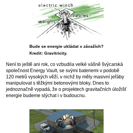
Bude se energie ukládat v závažích?
Kredit: Gravitricity.
Není to ještě ani rok, co vzbudila velké vášně švýcarská
společnost Energy Vault, se svými bateriemi v podobě
120 metrů vysokých věží, v nichž by měly masivní jeřáby
manipulovat s těžkými betonovými bloky. Dnes to
jednoznačně vypadá, že o projektech gravitačních úložišť
energie budeme slýchat i v budoucnu.