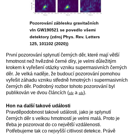
Pozorování záblesku gravitačních
vln GW190521 se povedlo všemi
detektory (zdroj Phys. Rev. Letters
125, 101102 (2020))
První pozorování splynutí černých děr, které mají větší
hmotnost než hvězdné černé díry, je velmi důležitým
krokem k vyřešení otázky vzniku supermasivních černých
děr. Je velká naděje, že budoucí pozorování pomohou
vyřešit záhadu vzniku středně hmotných i supermasivních
černých děr. Podrobný rozbor tohoto pozorování byl
publikován ve dvou článcích (
a
).
zde
zde
Hon na další takové události
Pravděpodobnost takové události, jako je splynutí
černých děr s velkou hmotností je velmi malá. Proto je
třeba je pozorovat do co největší vzdálenosti.
Potřebujeme tak co nejvyšší citlivost detekce. Právě