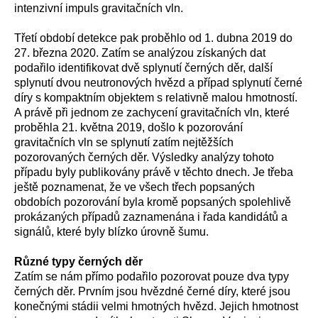
intenzivní impuls gravitačních vln.
Třetí období detekce pak proběhlo od 1. dubna 2019 do
27. března 2020. Zatím se analýzou získaných dat
podařilo identifikovat dvě splynutí černých děr, další
splynutí dvou neutronových hvězd a případ splynutí černé
díry s kompaktním objektem s relativně malou hmotností.
A právě při jednom ze zachycení gravitačních vln, které
proběhla 21. května 2019, došlo k pozorování
gravitačních vln se splynutí zatím nejtěžších
pozorovaných černých děr. Výsledky analýzy tohoto
případu byly publikovány právě v těchto dnech. Je třeba
ještě poznamenat, že ve všech třech popsaných
obdobích pozorování byla kromě popsaných spolehlivě
prokázaných případů zaznamenána i řada kandidátů a
signálů, které byly blízko úrovně šumu.
Různé typy černých děr
Zatím se nám přímo podařilo pozorovat pouze dva typy
černých děr. Prvním jsou hvězdné černé díry, které jsou
konečnými stádii velmi hmotných hvězd. Jejich hmotnost