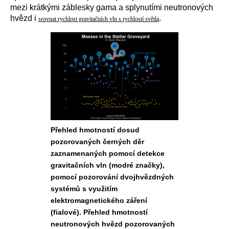
mezi krátkými záblesky gama a splynutími neutronových
hvězd i
.
srovnat rychlost gravitačních vln s rychlostí světla
Přehled hmotností dosud
pozorovaných černých děr
zaznamenaných pomocí detekce
gravitačních vln (modré značky),
pomocí pozorování dvojhvězdných
systémů s využitím
elektromagnetického záření
(fialové). Přehled hmotností
neutronových hvězd pozorovaných