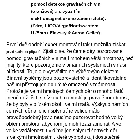
pomocí detekce gravitačních vln
(oranžové) a s využitím
elektromagnetického záření (žluté).
(Zdroj LIGO-Virgo/Northwestern
U./Frank Elavsky & Aaron Geller).
První dvě období experimentování tak umožnila získat
. Zjistilo se, že černé díry pozorované
první statistiku případů
pomocí gravitačních vln mají mnohem větší hmotnost, než
mají ty, které pozorujeme v binárních systémech v naši
blízkosti. To je ale vysvětlitelné výběrovým efektem.
Binární systémy jsou pozorovatelné a identifikovatelné
našimi přístroji jen do určité omezené vzdálenosti.
Protože je velmi hmotných černých děr o mnoho řádů
méně než těch s nízkou hmotností, je pravděpodobnost,
že by byly v blízkém okolí, velmi malá. Výskyt binárních
černých děr a jejich splynutí je velice málo
pravděpodobný jev a musíme pozorovat hodně velký
objem prostoru, abychom je mohli zaznamenat. A ve
velké vzdálenosti uvidíme jen splynutí černých děr
s velkými hmotnostmi, které vyprodukují dostatečně