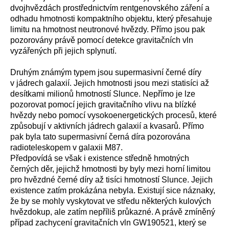
dvojhvězdách prostřednictvím rentgenovského záření a
odhadu hmotnosti kompaktního objektu, který přesahuje
limitu na hmotnost neutronové hvězdy. Přímo jsou pak
pozorovány právě pomocí detekce gravitačních vln
vyzářených při jejich splynutí.
Druhým známým typem jsou supermasivní černé díry
v jádrech galaxií. Jejich hmotnosti jsou mezi statisíci až
desítkami milionů hmotností Slunce. Nepřímo je lze
pozorovat pomocí jejich gravitačního vlivu na blízké
hvězdy nebo pomocí vysokoenergetických procesů, které
způsobují v aktivních jádrech galaxií a kvasarů. Přímo
pak byla tato supermasivní černá díra pozorována
radioteleskopem v galaxii M87.
Předpovídá se však i existence středně hmotných
černých děr, jejichž hmotnosti by byly mezi horní limitou
pro hvězdné černé díry až tisíci hmotností Slunce. Jejich
existence zatím prokázána nebyla. Existují sice náznaky,
že by se mohly vyskytovat ve středu některých kulových
hvězdokup, ale zatím nepříliš průkazné. A právě zmíněný
případ zachycení gravitačních vln GW190521, který se