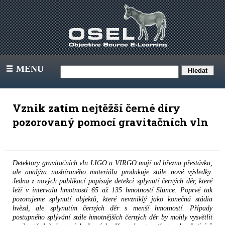
MENU
III
Vznik zatím nejtěžší černé díry
pozorovaný pomocí gravitačních vln
Detektory gravitačních vln LIGO a VIRGO mají od března přestávku,
ale analýza nasbíraného materiálu produkuje stále nové výsledky.
Jedna z nových publikací popisuje detekci splynutí černých děr, které
leží v intervalu hmotností 65 až 135 hmotností Slunce. Poprvé tak
pozorujeme splynutí objektů, které nevzniklý jako konečná stádia
hvězd, ale splynutím černých děr s menší hmotností. Případy
postupného splývání stále hmotnějších černých děr by mohly vysvětlit