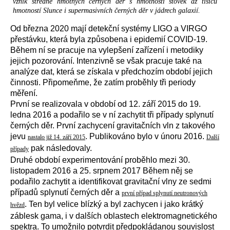
vznik středně hmotných černých děr s hmotností stovek až tisíců
hmotností Slunce i supermasivních černých děr v jádrech galaxií.
Od března 2020 mají detekční systémy LIGO a VIRGO
přestávku, která byla způsobena i epidemií COVID-19.
Během ní se pracuje na vylepšení zařízení i metodiky
jejich pozorování. Intenzivně se však pracuje také na
analýze dat, která se získala v předchozím období jejich
činnosti. Připomeňme, že zatím proběhly tři periody
měření.
První se realizovala v období od 12. září 2015 do 19.
ledna 2016 a podařilo se v ní zachytit tři případy splynutí
černých děr. První zachycení gravitačních vln z takového
jevu
. Publikováno bylo v únoru 2016.
nastalo již 14. září 2015
Další
pak následovaly.
případy
Druhé období experimentování proběhlo mezi 30.
listopadem 2016 a 25. srpnem 2017 Během něj se
podařilo zachytit a identifikovat gravitační vlny ze sedmi
případů splynutí černých děr a
první případ splynutí neutronových
. Ten byl velice blízký a byl zachycen i jako krátký
hvězd
záblesk gama, i v dalších oblastech elektromagnetického
spektra. To umožnilo potvrdit předpokládanou souvislost