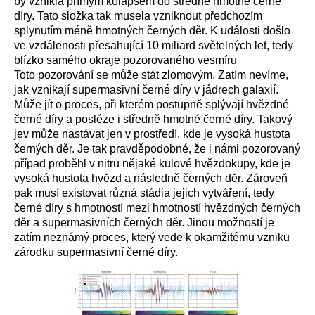
by vznikla přímým kolapsem do středně hmotné černé
díry. Tato složka tak musela vzniknout předchozím
splynutím méně hmotných černých děr. K události došlo
ve vzdálenosti přesahující 10 miliard světelných let, tedy
blízko samého okraje pozorovaného vesmíru
Toto pozorování se může stát zlomovým. Zatím nevíme,
jak vznikají supermasivní černé díry v jádrech galaxií.
Může jít o proces, při kterém postupně splývají hvězdné
černé díry a posléze i středně hmotné černé díry. Takový
jev může nastávat jen v prostředí, kde je vysoká hustota
černých děr. Je tak pravděpodobné, že i námi pozorovaný
případ proběhl v nitru nějaké kulové hvězdokupy, kde je
vysoká hustota hvězd a následně černých děr. Zároveň
pak musí existovat různá stádia jejich vytváření, tedy
černé díry s hmotností mezi hmotností hvězdných černých
děr a supermasivních černých děr. Jinou možností je
zatím neznámý proces, který vede k okamžitému vzniku
zárodku supermasivní černé díry.