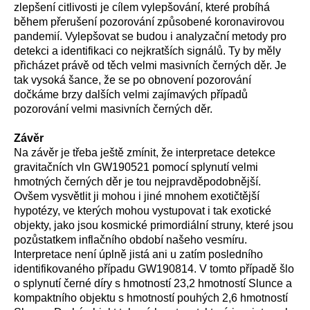
zlepšení citlivosti je cílem vylepšování, které probíhá
během přerušení pozorování způsobené koronavirovou
pandemií. Vylepšovat se budou i analyzační metody pro
detekci a identifikaci co nejkratších signálů. Ty by měly
přicházet právě od těch velmi masivních černých děr. Je
tak vysoká šance, že se po obnovení pozorování
dočkáme brzy dalších velmi zajímavých případů
pozorování velmi masivních černých děr.
Závěr
Na závěr je třeba ještě zmínit, že interpretace detekce
gravitačních vln GW190521 pomocí splynutí velmi
hmotných černých děr je tou nejpravděpodobnější.
Ovšem vysvětlit ji mohou i jiné mnohem exotičtější
hypotézy, ve kterých mohou vystupovat i tak exotické
objekty, jako jsou kosmické primordiální struny, které jsou
pozůstatkem inflačního období našeho vesmíru.
Interpretace není úplně jistá ani u zatím posledního
identifikovaného případu GW190814. V tomto případě šlo
o splynutí černé díry s hmotností 23,2 hmotností Slunce a
kompaktního objektu s hmotností pouhých 2,6 hmotností