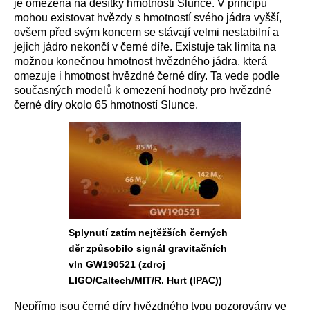
je omezena na desítky hmotnosti Slunce. V principu
mohou existovat hvězdy s hmotností svého jádra vyšší,
ovšem před svým koncem se stávají velmi nestabilní a
jejich jádro nekončí v černé díře. Existuje tak limita na
možnou konečnou hmotnost hvězdného jádra, která
omezuje i hmotnost hvězdné černé díry. Ta vede podle
současných modelů k omezení hodnoty pro hvězdné
černé díry okolo 65 hmotností Slunce.
Splynutí zatím nejtěžších černých
děr způsobilo signál gravitačních
vln GW190521 (zdroj
LIGO/Caltech/MIT/R. Hurt (IPAC))
Nepřímo jsou černé díry hvězdného typu pozorovány ve