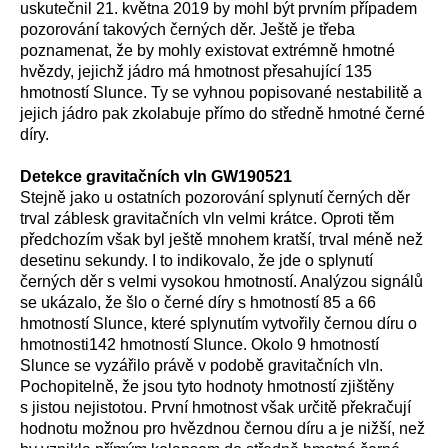
uskutečnil 21. května 2019 by mohl být prvním případem
pozorování takových černých děr. Ještě je třeba
poznamenat, že by mohly existovat extrémně hmotné
hvězdy, jejichž jádro má hmotnost přesahující 135
hmotností Slunce. Ty se vyhnou popisované nestabilitě a
jejich jádro pak zkolabuje přímo do středně hmotné černé
díry.
Detekce gravitačních vln GW190521
Stejně jako u ostatních pozorování splynutí černých děr
trval záblesk gravitačních vln velmi krátce. Oproti těm
předchozím však byl ještě mnohem kratší, trval méně než
desetinu sekundy. I to indikovalo, že jde o splynutí
černých děr s velmi vysokou hmotností. Analýzou signálů
se ukázalo, že šlo o černé díry s hmotností 85 a 66
hmotností Slunce, které splynutím vytvořily černou díru o
hmotnosti142 hmotností Slunce. Okolo 9 hmotností
Slunce se vyzářilo právě v podobě gravitačních vln.
Pochopitelně, že jsou tyto hodnoty hmotností zjištěny
s jistou nejistotou. První hmotnost však určitě překračují
hodnotu možnou pro hvězdnou černou díru a je nižší, než