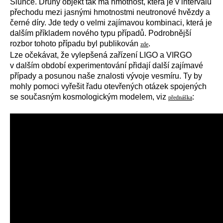
Slunce. Druhý objekt tak má hmotnost, která je v intervalu
přechodu mezi jasnými hmotnostmi neutronové hvězdy a
černé díry. Jde tedy o velmi zajímavou kombinaci, která je
dalším příkladem nového typu případů. Podrobnější
rozbor tohoto případu byl publikován
.
zde
Lze očekávat, že vylepšená zařízení LIGO a VIRGO
v dalším období experimentování přidají další zajímavé
případy a posunou naše znalosti vývoje vesmíru. Ty by
mohly pomoci vyřešit řadu otevřených otázek spojených
se současným kosmologickým modelem, viz
:
přednáška