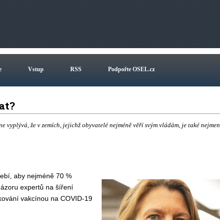
e
Vstup
RSS
Podpořte OSEL.cz
vat?
 vyplývá, že v zemích, jejichž obyvatelé nejméně věří svým vládám, je také nejmen
třebí, aby nejméně 70 %
názoru expertů na šíření
očkování vakcínou na COVID-19