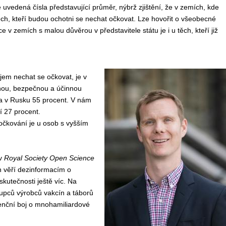
e uvedená čísla
představující
průměr,
nýbrž
zjištění, že
v
zemích, kde
h, kteří
budou ochotni se
necha
t
očkovat.
Lze hovořit
o všeobecn
é
ace
v
zemích s malou důvěrou v představitele státu
je
i u těch, kteří již
ájem nechat
se
očkovat, je
v
nou, bezpečnou a účinnou
a v Rusku 55 procent.
V nám
í 27
procent.
 očkování je u osob s vyšším
 v
Royal Society Open Science
ch věří dezinformacím o
skutečnosti ještě víc. Na
tupců výrobců vakcín a táborů
urenční boj o mnohamiliardové