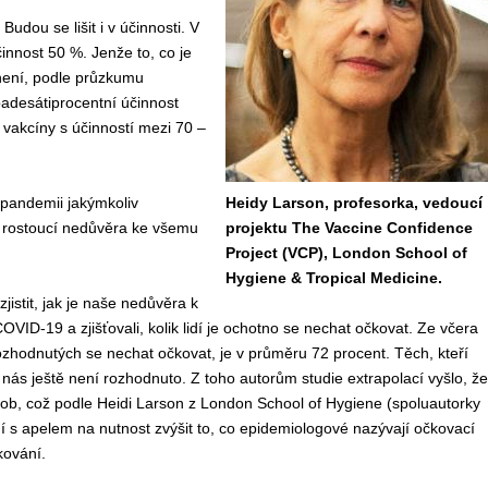
udou se lišit i v účinnosti. V
činnost 50 %. Jenže to, co je
 není, podle průzkumu
padesátiprocentní účinnost
 vakcíny s účinností mezi 70 –
 pandem
i
i
jakýmkoliv
Heidy Larson, profesorka, vedoucí
í rostoucí nedůvěra ke všemu
projektu The Vaccine Confidence
Project (VCP), London School of
Hygiene & Tropical Medicine.
zjisti
t
, jak je
naše
nedůvěra
k
COVID-19
a zjišťovali, kolik lidí je ochotno se nechat očkovat.
Ze
včera
ozhodnutých
se
nechat očkovat, je
v průměru
72 procent.
T
ěch, kteří
 nás
ještě
není rozhodnuto.
Z toho autorům studie
extrapolací
vyšlo, že
sob,
což
podle Heidi Larson z London School of Hygiene
(
spoluautorky
ní
s
apel
em
na
nutnost
zv
ý
šit
to, co
epidemiologové
nazývají
očkovací
kování.