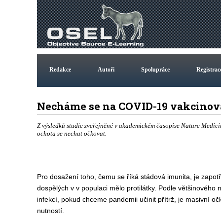
Redakce
Autoři
Spolupráce
Registrac
Necháme se na COVID-19 vakcino
Z výsledků studie zveřejněné v akademickém časopise Nature Medicine
ochota se nechat očkovat.
Pro dosažení toho, čemu se říká stádová imunita, je zapo
dospělých v v populaci mělo protilátky. Podle většinového 
infekcí, pokud chceme pandemii učinit přítrž, je masivní 
nutností.