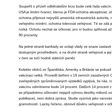
Soupeřit o přízeň odběratelům brzo bude celá řada vakcín. B
USA je limitní hranicí, kterou je FDA ochotna akceptovat, ú
ochotna přijmout nejvyšší americká zdravotnická autorita,
veřejného mínění, ochotna tolerovat veřejnost. Té se zdá 
nízká. Ochotu nechat se očkovat, pro ní budou splňovat až
90 procenty.
Na jedné straně
barikády se ocitají
vlády
ve snaze
zastavi
t
dostupným prostředkem,
a na druhé straně v
eřejnost
a jej
v čem se
točí hodně státních peněz.
Kolektiv vědců ze Španělska, Ameriky a Británie se
pokusil
vakcinaci
velká. Provedli šetření v 19 zemích zasažených
zveřejněných
zprůměrovaných
výsled
ků
vyplývá, že nás,
r
vakcínu
odmítn
eme bude
14 procent. Dalších 14 procent
z
se případnému očkování nejspíš vyhnou
desítky milionů o
publikace
), není dobrá zpráva.
S
tudie
vyznívá jako
varová
gramotnost
í. Laicky řečeno, obnovit
důvěru veřejnosti
v oč