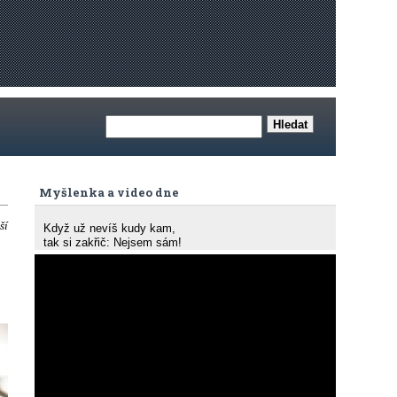
Myšlenka a video dne
ší
Když už nevíš kudy kam,
tak si zakřič: Nejsem sám!