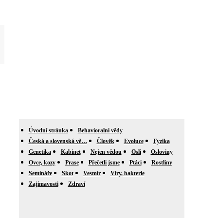
Úvodní stránka
Behavioralni vědy
Česká a slovenská vě…
Člověk
Evoluce
Fyzika
Genetika
Kabinet
Nejen vědou
Osli
Osloviny
Ovce, kozy
Prase
Přečetli jsme
Ptáci
Rostliny
Semináře
Skot
Vesmír
Viry, bakterie
Zajímavosti
Zdraví