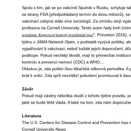
Spolu s tím, jak se po vakcíně Sputnik v Rusku, schyluje
ta
ze strany
FDA (předpokládaný termín do dvou měsíců), se 
vakcinaci zabývá stále více sociologů.
Za zmínku
stojí
v
yjá
profesora
na Cornell University.
Tento a
utor řady knih
(
mim
“,
Princeton 2016
),
v
prezidenta: Kongresové kontroly prezidentské moci
týdnu
v
JAMA Network Open,
v podstatě
v
yzývá
politi
ky,
ab
vyjadřov
ání
k vakcinaci,
neboť
každé
jejich
doporučení, dů
podkop
e
. Pokud nechtějí škodit,
mají
to přenechat
institucí
kontrolu a prevenci nemocí
(
CDC
)
a
WHO,...
Otázkou je, zda
politici
čtou lékařsk
á
odborn
á
periodik
a. A
p
brát
k srdci.
Z
da
spíš
nezvítězí pokušení
promlouvat k davu
Z
ávěr
Pokud mají závěry
několika studií z tohoto týdne
pravdu, p
jaké se bude těšit
vláda
. A
také na tom,
zda nám doporuče
L
iteratura
The U.S. Centers for Disease Control and Prevention ha
Cornell University News