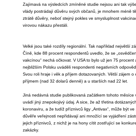
Zajímav
á
na výsledcích zmíněné studie
nejsou ani tak výš
vlády postrádají důvěru svých občanů, je
mnohem
méně těc
ztrát
ě
důvěry, neboť stejný pokles ve smysluplnost vakcin
vir
ovou
n
ákazu přestáli
.
Velké
jsou
také
rozdíly regionální.
Tak například n
ejvětší z
Čí
ně,
kde
88 procent respondentů uvedlo, že se „osvědče
vakcínou“ nechá očkovat. V USA
to
bylo už
jen
75 procent 
nejbližším Polsku uváděli respondenti
negativních odpověd
Svou roli hraje i věk a příjem dotazovaných. Větší zájem o
příjmem (nad 32 dolarů denně) a u starších nad 22 let.
Jiná nedávná studie publikovaná začátkem tohoto měsíce
uvádí jiný znepokojivý údaj. A sice, že až třetina dotázaný
koronaviru, a že tudíž příznivců ligy „Antivax“, může být ve 
důvěře veřejnosti nepřidávají ani množící se vyjádření zás
jejich příznivců, z nichž je na hony cítit zostřující se konk
zakázky.