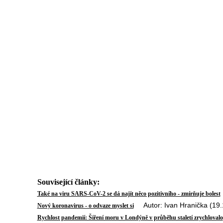
Související články:
Také na viru SARS-CoV-2 se dá najít něco pozitivního - zmírňuje bolest
Autor: Ivan Hranička (19.
Nový koronavirus - o odvaze myslet si
Rychlost pandemií: Šíření moru v Londýně v průběhu staletí zrychlovalo