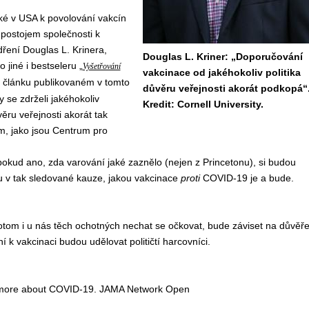
ké
v USA k
povol
ování
vakcín
postojem společnosti k
dřen
í
Douglas L. Kriner
a,
Douglas L. Kriner: „Doporučování
o jiné
i
bestseleru
„
Vyšetřování
vakcinace od jakéhokoliv politika
 článku
publikovan
ém
v tomto
důvěru veřejnosti akorát podkopá“
y se zdrželi jaké
hokoliv
Kredit: Cornell University.
vě
ru
veřejnosti
akorát tak
m
, jako
jsou
Centr
um
pro
okud ano, zda
varování
jak
é
zazn
ěl
o
(
nejen
z Princetonu
)
,
si
budou
 v tak sledované kauze, jakou v
akcinace
proti
COVID-19
je a bude
.
otom i u nás
těch
ochot
ných
nechat se očkovat,
bude
záviset na
důvě
ř
ní
k vakcinaci
budou udělovat
političtí harcovníci.
s more about COVID-19. JAMA Network Open