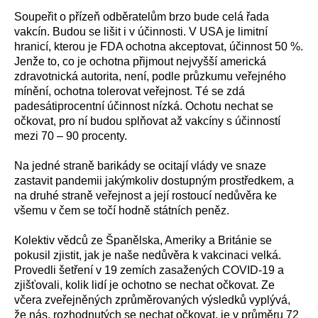
Soupeřit o přízeň odběratelům brzo bude celá řada
vakcín. Budou se lišit i v účinnosti. V USA je limitní
hranicí, kterou je FDA ochotna akceptovat, účinnost 50 %.
Jenže to, co je ochotna přijmout nejvyšší americká
zdravotnická autorita, není, podle průzkumu veřejného
mínění, ochotna tolerovat veřejnost. Té se zdá
padesátiprocentní účinnost nízká. Ochotu nechat se
očkovat, pro ní budou splňovat až vakcíny s účinností
mezi 70 – 90 procenty.
Na jedné straně
barikády se ocitají
vlády
ve snaze
zastavi
t pandem
i
i
jakýmkoliv dostupným prostředkem,
a
na druhé straně v
eřejnost
a její rostoucí nedůvěra ke
všemu v čem se
točí hodně státních peněz.
Kolektiv vědců ze Španělska, Ameriky a Británie se
pokusil
zjisti
t
, jak je
naše
nedůvěra
k vakcinaci
velká.
Provedli šetření v 19 zemích zasažených
COVID-19
a
zjišťovali, kolik lidí je ochotno se nechat očkovat.
Ze
včera zveřejněných
zprůměrovaných
výsled
ků
vyplývá,
že nás,
rozhodnutých
se
nechat očkovat, je
v průměru
72