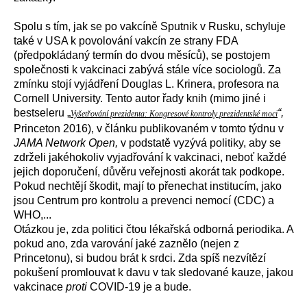
Spolu s tím, jak se po vakcíně Sputnik v Rusku, schyluje
také
v USA k
povol
ování
vakcín
ze strany
FDA
(předpokládaný termín do dvou měsíců), se postojem
společnosti k vakcinaci zabývá stále více sociologů.
Za
zmínku
stojí
v
yjádřen
í
Douglas L. Kriner
a,
profesora
na
Cornell University.
Tento a
utor řady knih
(
mimo jiné
i
bestseleru
„
“,
Vyšetřování prezidenta: Kongresové kontroly prezidentské moci
Princeton 2016
),
v článku
publikovan
ém
v tomto týdnu
v
JAMA Network Open,
v podstatě
v
yzývá
politi
ky,
aby se
zdrželi jaké
hokoliv
vyjadřov
ání
k vakcinaci,
neboť
každé
jejich
doporučení, důvě
ru
veřejnosti
akorát tak
podkop
e
.
Pokud nechtějí škodit,
mají
to přenechat
institucí
m
, jako
jsou
Centr
um
pro kontrolu a prevenci nemocí
(
CDC
)
a
WHO,...
Otázkou je, zda
politici
čtou lékařsk
á
odborn
á
periodik
a. A
pokud ano, zda
varování
jak
é
zazn
ěl
o
(
nejen
z
Princetonu
)
,
si
budou brát
k srdci.
Z
da
spíš
nezvítězí
pokušení
promlouvat k davu v tak sledované kauze, jakou
v
akcinace
proti
COVID-19
je a bude
.