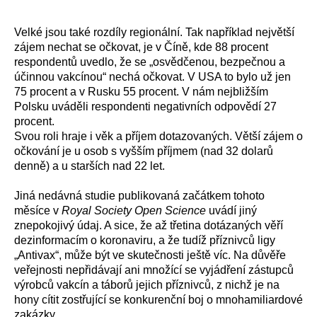
Velké
jsou
také
rozdíly regionální.
Tak například n
ejvětší
zájem nechat
se
očkovat, je
v
Čí
ně,
kde
88 procent
respondentů uvedlo, že se „osvědčenou, bezpečnou a
účinnou vakcínou“ nechá očkovat. V USA
to
bylo už
jen
75 procent a v Rusku 55 procent.
V nám
nejbližším
Polsku uváděli respondenti
negativních odpovědí 27
procent.
Svou roli hraje i věk a příjem dotazovaných. Větší zájem o
očkování je u osob s vyšším příjmem (nad 32 dolarů
denně) a u starších nad 22 let.
Jiná nedávná studie publikovaná začátkem tohoto
měsíce v
Royal Society Open Science
uvádí jiný
znepokojivý údaj. A sice, že až třetina dotázaných věří
dezinformacím o koronaviru, a že tudíž příznivců ligy
„Antivax“, může být ve skutečnosti ještě víc. Na důvěře
veřejnosti nepřidávají ani množící se vyjádření zástupců
výrobců vakcín a táborů jejich příznivců, z nichž je na
hony cítit zostřující se konkurenční boj o mnohamiliardové
zakázky.