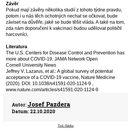
Z
ávěr
Pokud mají závěry
několika studií z tohoto týdne
pravdu,
potom i u nás
těch
ochot
ných
nechat se očkovat,
bude
záviset na
důvě
ře
, jaké se bude těšit
vláda
. A
také na tom,
zda nám doporučení
k vakcinaci
budou udělovat
političtí
harcovníci.
L
iteratura
The U.S. Centers for Disease Control and Prevention has
more about COVID-19. JAMA Network Open
Cornell University News
Jeffrey V. Lazarus, et al.: A global survey of potential
acceptance of a COVID-19 vaccine, Nature Medicine
(2020). DOI: 10.1038/s41591-020-1124-9 ,
www.nature.com/articles/s41591-020-1124-9
Josef Pazdera
Autor:
Datum:
22.10.2020
Tisk článku