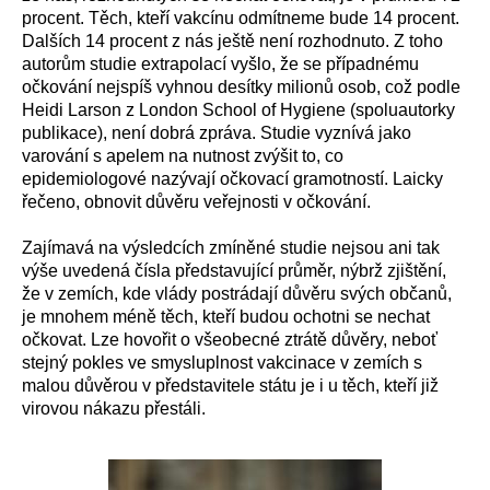
procent.
T
ěch, kteří
vakcínu
odmítn
eme bude
14 procent.
Dalších 14 procent
z nás
ještě
není rozhodnuto.
Z toho
autorům studie
extrapolací
vyšlo, že se případnému
očkování nejspíš vyhnou
desítky milionů osob,
což
podle
Heidi Larson z London School of Hygiene
(
spoluautorky
publikace
), není dobrá zpráva.
S
tudie
vyznívá jako
varování
s
apel
em
na
nutnost
zv
ý
šit
to, co
epidemiologové
nazývají
očkovací gramotnost
í. Laicky
řečeno, obnovit
důvěru veřejnosti
v očkování.
Zajímav
á
na výsledcích zmíněné studie
nejsou ani tak
výše uvedená čísla
představující
průměr,
nýbrž
zjištění,
že
v
zemích, kde vlády postrádají důvěru svých občanů,
je
mnohem
méně těch, kteří
budou ochotni se
necha
t
očkovat.
Lze hovořit
o všeobecn
é
ztrát
ě
důvěry, neboť
stejný pokles ve smysluplnost vakcinace
v
zemích s
malou důvěrou v představitele státu
je
i u těch, kteří již
vir
ovou
n
ákazu přestáli
.