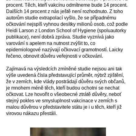
procent.
T
ěch, kteří
vakcínu
odmítn
eme bude
14 procent.
Dalších 14 procent
z nás
ještě
není rozhodnuto.
Z toho
autorům studie
extrapolací
vyšlo, že se případnému
očkování nejspíš vyhnou
desítky milionů osob,
což
podle
Heidi Larson z London School of Hygiene
(
spoluautorky
publikace
), není dobrá zpráva.
S
tudie
vyznívá jako
varování
s
apel
em
na
nutnost
zv
ý
šit
to, co
epidemiologové
nazývají
očkovací gramotnost
í. Laicky
řečeno, obnovit
důvěru veřejnosti
v očkování.
Zajímav
á
na výsledcích zmíněné studie
nejsou ani tak
výše uvedená čísla
představující
průměr,
nýbrž
zjištění,
že
v
zemích, kde vlády postrádají důvěru svých občanů,
je
mnohem
méně těch, kteří
budou ochotni se
necha
t
očkovat.
Lze hovořit
o všeobecn
é
ztrát
ě
důvěry, neboť
stejný pokles ve smysluplnost vakcinace
v
zemích s
malou důvěrou v představitele státu
je
i u těch, kteří již
vir
ovou
n
ákazu přestáli
.