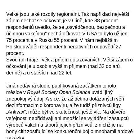
Velké
jsou
také
rozdíly regionální.
Tak například n
ejvětší
zájem nechat
se
očkovat, je
v
Čí
ně,
kde
88 procent
respondentů uvedlo, že se „osvědčenou, bezpečnou a
účinnou vakcínou“ nechá očkovat. V USA
to
bylo už
jen
75 procent a v Rusku 55 procent.
V nám
nejbližším
Polsku uváděli respondenti
negativních odpovědí 27
procent.
Svou roli hraje i věk a příjem dotazovaných. Větší zájem o
očkování je u osob s vyšším příjmem (nad 32 dolarů
denně) a u starších nad 22 let.
Jiná nedávná studie publikovaná začátkem tohoto
měsíce v
Royal Society Open Science
uvádí jiný
znepokojivý údaj. A sice, že až třetina dotázaných věří
dezinformacím o koronaviru, a že tudíž příznivců ligy
„Antivax“, může být ve skutečnosti ještě víc. Na důvěře
veřejnosti nepřidávají ani množící se vyjádření zástupců
výrobců vakcín a táborů jejich příznivců, z nichž je na
hony cítit zostřující se konkurenční boj o mnohamiliardové
zakázky.