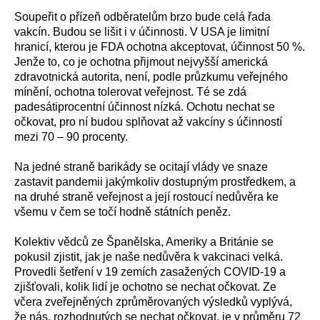
Soupeřit o přízeň odběratelům brzo bude celá řada
vakcín. Budou se lišit i v účinnosti. V USA je limitní
hranicí, kterou je FDA ochotna akceptovat, účinnost 50 %.
Jenže to, co je ochotna přijmout nejvyšší americká
zdravotnická autorita, není, podle průzkumu veřejného
mínění, ochotna tolerovat veřejnost. Té se zdá
padesátiprocentní účinnost nízká. Ochotu nechat se
očkovat, pro ní budou splňovat až vakcíny s účinností
mezi 70 – 90 procenty.
Na jedné straně
barikády se ocitají
vlády
ve snaze
zastavi
t pandem
i
i
jakýmkoliv dostupným prostředkem,
a
na druhé straně v
eřejnost
a její rostoucí nedůvěra ke
všemu v čem se
točí hodně státních peněz.
Kolektiv vědců ze Španělska, Ameriky a Británie se
pokusil
zjisti
t
, jak je
naše
nedůvěra
k vakcinaci
velká.
Provedli šetření v 19 zemích zasažených
COVID-19
a
zjišťovali, kolik lidí je ochotno se nechat očkovat.
Ze
včera zveřejněných
zprůměrovaných
výsled
ků
vyplývá,
že nás,
rozhodnutých
se
nechat očkovat, je
v průměru
72