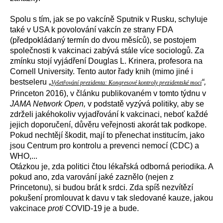
Spolu s tím, jak se po vakcíně Sputnik v Rusku, schyluje
také
v USA k
povol
ování
vakcín
ze strany
FDA
(předpokládaný termín do dvou měsíců), se postojem
společnosti k vakcinaci zabývá stále více sociologů.
Za
zmínku
stojí
v
yjádřen
í
Douglas L. Kriner
a,
profesora
na
Cornell University.
Tento a
utor řady knih
(
mimo jiné
i
bestseleru
„
“,
Vyšetřování prezidenta: Kongresové kontroly prezidentské moci
Princeton 2016
),
v článku
publikovan
ém
v tomto týdnu
v
JAMA Network Open,
v podstatě
v
yzývá
politi
ky,
aby se
zdrželi jaké
hokoliv
vyjadřov
ání
k vakcinaci,
neboť
každé
jejich
doporučení, důvě
ru
veřejnosti
akorát tak
podkop
e
.
Pokud nechtějí škodit,
mají
to přenechat
institucí
m
, jako
jsou
Centr
um
pro kontrolu a prevenci nemocí
(
CDC
)
a
WHO,...
Otázkou je, zda
politici
čtou lékařsk
á
odborn
á
periodik
a. A
pokud ano, zda
varování
jak
é
zazn
ěl
o
(
nejen
z
Princetonu
)
,
si
budou brát
k srdci.
Z
da
spíš
nezvítězí
pokušení
promlouvat k davu v tak sledované kauze, jakou
v
akcinace
proti
COVID-19
je a bude
.