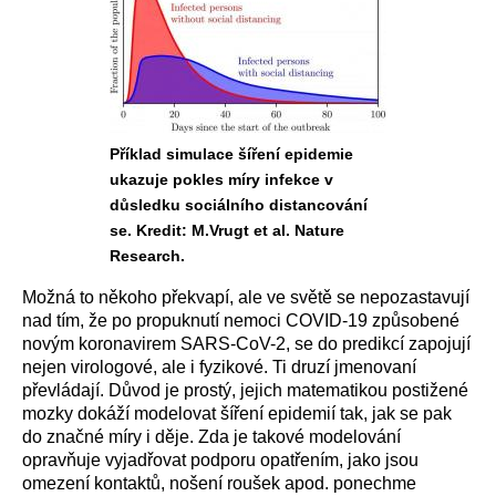
Příklad simulace šíření epidemie
ukazuje pokles míry infekce v
důsledku sociálního distancování
se. Kredit: M.Vrugt et al. Nature
Research.
Možná to někoho překvapí, ale ve světě se nepozastavují
nad tím, že po propuknutí nemoci COVID-19 způsobené
novým koronavirem SARS-CoV-2, se do predikcí zapojují
nejen virologové, ale i fyzikové. Ti druzí jmenovaní
převládají. Důvod je prostý, jejich matematikou postižené
mozky dokáží modelovat šíření epidemií tak, jak se pak
do značné míry i děje. Zda je takové modelování
opravňuje vyjadřovat podporu opatřením, jako jsou
omezení kontaktů, nošení roušek apod. ponechme