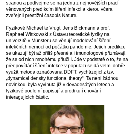
stranou a podívejme se na jednu z nejnovějších prací
věnovaných predikcím šíření infekcí a kterou včera
zveřejnil prestižní časopis Nature.
Fyzi
kové
Michael te Vrugt, Jens Bickmann a prof.
Raphael Wittkowski z Ústavu teoretické fyziky na
univerzitě v Münsteru
se věnují modelování šíření
infekčních nemocí
od počátku
pandemie.
Jejich predikce
se ukazují být až příliš přesné a
i
imunologové
přiznávají,
že se od nich mnohému
p
řiučili
.
Jde v podstatě o to, že na
předpovídání šíření infekce v populaci se dá velmi dobře
využít metoda označovaná DDFT, vycház
ející
z tzv.
„dynamical density functional theory“.
Ta
není žádnou
novinkou,
byla vyvinuta již v devadesátých letech a
fyzik
ové podle ní
pop
isují
a predik
ují
chování
interagujících částic.