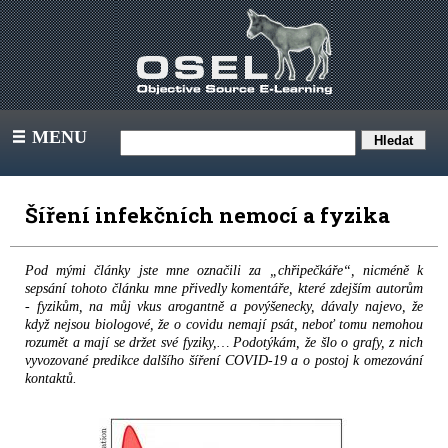
MENU
III
Šíření infekčních nemocí a fyzika
Pod mými články jste mne označili za „chřipečkáře“, nicméně k
sepsání tohoto článku mne přivedly komentáře, které zdejším autorům
- fyzikům, na můj vkus arogantně a povýšenecky, dávaly najevo, že
když nejsou biologové, že o covidu nemají psát, neboť tomu nemohou
rozumět a mají se držet své fyziky,… Podotýkám, že šlo o grafy, z nich
vyvozované predikce dalšího šíření COVID-19 a o postoj k omezování
kontaktů.