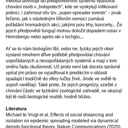
metoda
dovoluje
do
předpovědního
systému vpasovat
chování osob v „
hotspot
ech“,
kde se vyskytují
infikovan
í
jedinci,
i
z
ahrnout
vliv
tzv. „super-spreader events“ –
jinak
řečeno, jak s následným šířením nemoci zamává
pořádání hromadných akcí, jakými jsou trhy, koncerty,..
Že
jejich předpovědi fungují moh
ou
doložit dopadem oslav v
Heinsbergu nebo après-ski v Ischglu,...
Ať se to nám biologům líbí, nebo ne,
fyziky jejich
obor
vystavil
mnohem dříve
potřeb
ě
předpovídat chování
uspořádaných a neuspořádaných systémů
a mají v tom
směru řadu zkušeností
.
Už proto
není tak docela správné
upírat
jim
právo se
vyjadřovat k
predikcí
m
v oblast
i
spadající tradičně do sféry
lučby živé
.
Jinde ve světě to
aspoň nedělají. Také proto, že j
ejich prognózy,
vzešlé z
chování částic v
e fyzikální
zoologické zahradě,
se
ukazují
být
té naší biologické
realitě,
hodně blízko
.
Literatura
Michael te Vrugt et al, Effects of social distancing and
isolation on epidemic spreading modeled via dynamical
density functional theory,
Nature Communications
(2020).