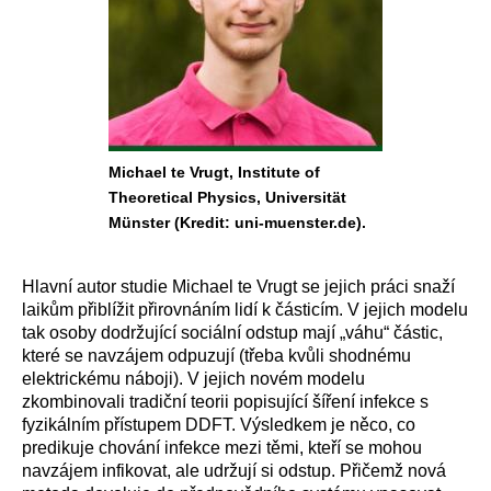
Michael te Vrugt, Institute of
Theoretical Physics, Universität
Münster (Kredit: uni-muenster.de).
H
lavní autor studie Michael te Vrugt
se jejich práci
snaží
laikům
přiblížit přirovnáním lidí k částicím. V
jejich
modelu
tak
osoby dodržující sociální
odstup
mají „váhu“ částic,
které se navzájem odpuzují (třeba kvůli shodnému
elektrickému náboji).
V jejich novém modelu
zkombinovali tradiční teorii popisující šíření infekce s
fyzikálním přístupem DDFT.
Výsled
kem je něco, co
predikuje chování infekce mezi těmi, kteří
se mohou
navzájem infikovat, ale udržují si odstup.
Přičemž nová