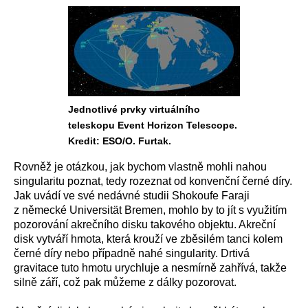
Jednotlivé prvky virtuálního
teleskopu Event Horizon Telescope.
Kredit: ESO/O. Furtak.
Rovněž je otázkou, jak bychom vlastně mohli nahou
singularitu poznat, tedy rozeznat od konvenční černé díry.
Jak uvádí ve své nedávné studii Shokoufe Faraji
z německé Universität Bremen, mohlo by to jít s využitím
pozorování akrečního disku takového objektu. Akreční
disk vytváří hmota, která krouží ve zběsilém tanci kolem
černé díry nebo případně nahé singularity. Drtivá
gravitace tuto hmotu urychluje a nesmírně zahřívá, takže
silně září, což pak můžeme z dálky pozorovat.