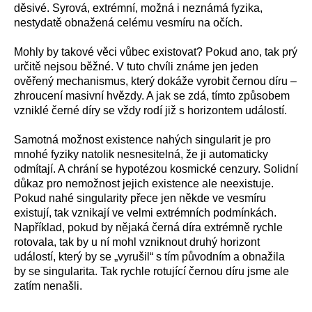
děsivé. Syrová, extrémní, možná i neznámá fyzika,
nestydatě obnažená celému vesmíru na očích.
Mohly by takové věci vůbec existovat? Pokud ano, tak prý
určitě nejsou běžné. V tuto chvíli známe jen jeden
ověřený mechanismus, který dokáže vyrobit černou díru –
zhroucení masivní hvězdy. A jak se zdá, tímto způsobem
vzniklé černé díry se vždy rodí již s horizontem událostí.
Samotná možnost existence nahých singularit je pro
mnohé fyziky natolik nesnesitelná, že ji automaticky
odmítají. A chrání se hypotézou kosmické cenzury. Solidní
důkaz pro nemožnost jejich existence ale neexistuje.
Pokud nahé singularity přece jen někde ve vesmíru
existují, tak vznikají ve velmi extrémních podmínkách.
Například, pokud by nějaká černá díra extrémně rychle
rotovala, tak by u ní mohl vzniknout druhý horizont
událostí, který by se „vyrušil“ s tím původním a obnažila
by se singularita. Tak rychle rotující černou díru jsme ale
zatím nenašli.