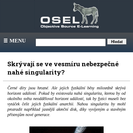
MENU
III
Skrývají se ve vesmíru nebezpečné
nahé singularity?
Černé díry jsou hrozné. Ale jejich fyzikální běsy milosrdně skrývá
horizont událostí. Pokud by existovala nahá singularita, kterou by od
okolního světa neodděloval horizont událostí, tak by fyzici museli bez
vytáček čelit jejich fyzikální anarchii. Nahou singularitu by mohl
prozradit například jasnější akreční disk, díky vyvíjeným a stavěným
přístrojům nové generace.