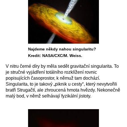
Najdeme někdy nahou singularitu?
Kredit: NASA/CXC/M. Weiss.
V nitru černé díry by měla sedět gravitační singularita. To
je stručné vyjádření totálního rozklížení rovnic
popisujících časoprostor, k němuž tam dochází.
Singularita, to je takový „piknik u cesty“, který nevytvořili
bratři Strugačtí, ale zhroucená hmota hvězdy. Nekonečně
malý bod, v němž selhávají fyzikální jistoty.