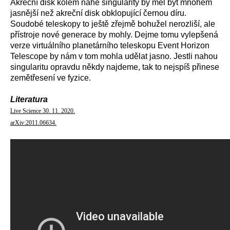
Akreční disk kolem nahé singularity by měl být mnohem
jasnější než akreční disk obklopující černou díru.
Soudobé teleskopy to ještě zřejmě bohužel nerozliší, ale
přístroje nové generace by mohly. Dejme tomu vylepšená
verze virtuálního planetárního teleskopu Event Horizon
Telescope by nám v tom mohla udělat jasno. Jestli nahou
singularitu opravdu někdy najdeme, tak to nejspíš přinese
zemětřesení ve fyzice.
Literatura
Live Science 30. 11. 2020.
arXiv:2011.06634.