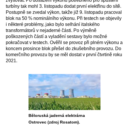
zvyšovat. Po dosažení výkonu potřebného pro spuštění
turbíny tak mohl 3. listopadu dodat první elektřinu do sítě.
Postupně se zvedal výkon, takže již 9. listopadu pracoval
blok na 50 % nominálního výkonu. Při testech se objevily
i některé problémy, jako bylo selhání italského
transformátorů v nejaderné části. Po výměně
poškozených částí a vyladění sestavy bylo možné
pokračovat v testech. Ověřil se provoz při plném výkonu a
koncem prosince blok přešel do zkušebního provozu. Do
komerčního provozu by se měl dostat v první čtvrtině roku
2021.
Běloruská jaderná elektrárna
Ostrovec (zdroj Rosatom).