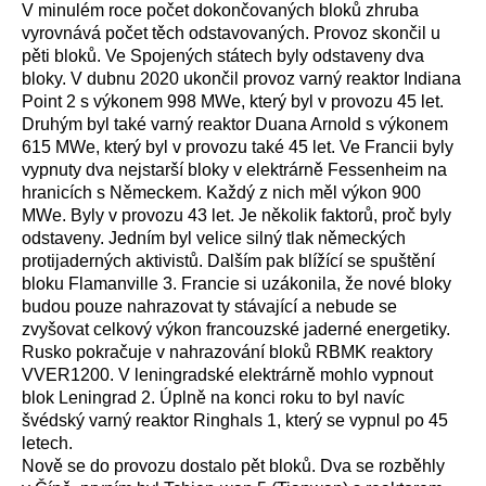
V minulém roce počet dokončovaných bloků zhruba
vyrovnává počet těch odstavovaných. Provoz skončil u
pěti bloků. Ve Spojených státech byly odstaveny dva
bloky. V dubnu 2020 ukončil provoz varný reaktor Indiana
Point 2 s výkonem 998 MWe, který byl v provozu 45 let.
Druhým byl také varný reaktor Duana Arnold s výkonem
615 MWe, který byl v provozu také 45 let. Ve Francii byly
vypnuty dva nejstarší bloky v elektrárně Fessenheim na
hranicích s Německem. Každý z nich měl výkon 900
MWe. Byly v provozu 43 let. Je několik faktorů, proč byly
odstaveny. Jedním byl velice silný tlak německých
protijaderných aktivistů. Dalším pak blížící se spuštění
bloku Flamanville 3. Francie si uzákonila, že nové bloky
budou pouze nahrazovat ty stávající a nebude se
zvyšovat celkový výkon francouzské jaderné energetiky.
Rusko pokračuje v nahrazování bloků RBMK reaktory
VVER1200. V leningradské elektrárně mohlo vypnout
blok Leningrad 2. Úplně na konci roku to byl navíc
švédský varný reaktor Ringhals 1, který se vypnul po 45
letech.
Nově se do provozu dostalo pět bloků. Dva se rozběhly