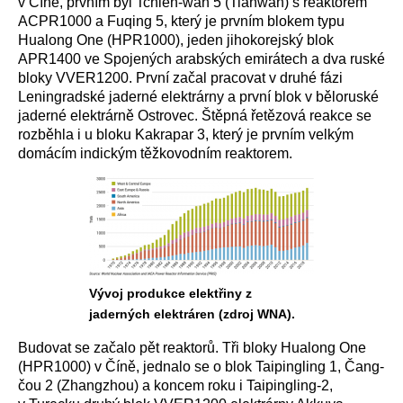
v Číně, prvním byl Tchien-wan 5 (Tianwan) s reaktorem
ACPR1000 a Fuqing 5, který je prvním blokem typu
Hualong One (HPR1000), jeden jihokorejský blok
APR1400 ve Spojených arabských emirátech a dva ruské
bloky VVER1200. První začal pracovat v druhé fázi
Leningradské jaderné elektrárny a první blok v běloruské
jaderné elektrárně Ostrovec. Štěpná řetězová reakce se
rozběhla i u bloku Kakrapar 3, který je prvním velkým
domácím indickým těžkovodním reaktorem.
Vývoj produkce elektřiny z
jaderných elektráren (zdroj WNA).
Budovat se začalo pět reaktorů. Tři bloky Hualong One
(HPR1000) v Číně, jednalo se o blok Taipingling 1, Čang-
čou 2 (Zhangzhou) a koncem roku i
Taipingling-2
,