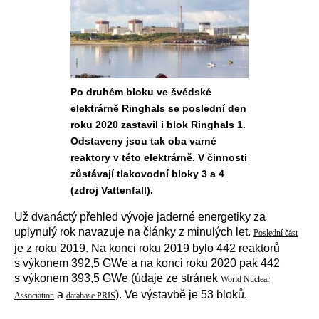
Po druhém bloku ve švédské
elektrárně Ringhals se poslední den
roku 2020 zastavil i blok Ringhals 1.
Odstaveny jsou tak oba varné
reaktory v této elektrárně. V činnosti
zůstávají tlakovodní bloky 3 a 4
(zdroj Vattenfall).
Už dvanáctý přehled vývoje jaderné energetiky za
uplynulý rok navazuje na články z minulých let.
Poslední část
je z roku 2019. Na konci roku 2019 bylo 442 reaktorů
s výkonem 392,5 GWe a na konci roku 2020 pak 442
s výkonem 393,5 GWe (údaje ze stránek
World Nuclear
a
). Ve výstavbě je 53 bloků.
Association
database PRIS