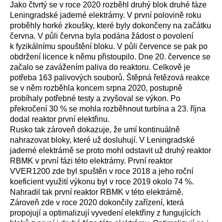
Jako čtvrtý se v roce 2020 rozběhl druhý blok druhé fáze
Leningradské jaderné elektrárny. V první polovině roku
proběhly horké zkoušky, které byly dokončeny na začátku
června. V půli června byla podána žádost o povolení
k fyzikálnímu spouštění bloku. V půli července se pak po
obdržení licence k němu přistoupilo. Dne 20. července se
začalo se zavážením paliva do reaktoru. Celkově je
potřeba 163 palivových souborů. Štěpná řetězová reakce
se v něm rozběhla koncem srpna 2020, postupně
probíhaly potřebné testy a zvyšoval se výkon. Po
překročení 30 % se mohla rozběhnout turbína a 23. října
dodal reaktor první elektřinu.
Rusko tak zároveň dokazuje, že umí kontinuálně
nahrazovat bloky, které už dosluhují. V Leningradské
jaderné elektrárně se proto mohl odstavit už druhý reaktor
RBMK v první fázi této elektrárny. První reaktor
VVER1200 zde byl spuštěn v roce 2018 a jeho roční
koeficient využití výkonu byl v roce 2019 okolo 74 %.
Nahradil tak první reaktor RBMK v této elektrárně.
Zároveň zde v roce 2020 dokončily zařízení, která
propojují a optimalizují vyvedení elektřiny z fungujících