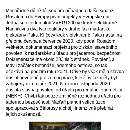
Mimořádně důležité jsou pro případnou další expanzi
Rosatomu do Evropy první projekty v Evropské unii.
Jedná se o jeden blok VVER1200 ve finské elektrárně
Hanhikivi a dva tyto reaktory v druhé fázi maďarské
elektrárny Paks. Klíčový krok v elektrárně Paks nastal na
přelomu června a července 2020, kdy podal Rosatom
veškerou dokumentaci projektu pro získání stavebního
povolení k maďarskému úřadu pro jadernou bezpečnost.
Dokumentace má okolo 283 tisíc stránek. Povolení, a
tedy i začátek betonáže jaderného ostrova, se tak
očekává na podzim roku 2021. Dříve by však měla stavba
dostat povolené pro zemní práce, které by tak měly být
zahájeny už na jaře 2021. Na konci listopadu 2020
dostala stavba povolení od úřadu pro regulaci energetiky
(MEKH). Chybí tak pouze zmíněné rozhodnutí úřadu pro
jadernou bezpečnost. Maďaři plánují velice úzce
spolupracovat s Bělorusy a chtějí intenzivně přebírat
jejich zkušenosti.