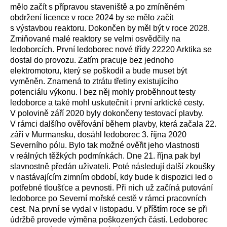
mělo začít s přípravou staveniště a po zmíněném
obdržení licence v roce 2024 by se mělo začít
s výstavbou reaktoru. Dokončen by měl být v roce 2028.
Zmiňované malé reaktory se velmi osvědčily na
ledoborcích. První ledoborec nové třídy 22220 Arktika se
dostal do provozu. Zatím pracuje bez jednoho
elektromotoru, který se poškodil a bude muset být
vyměněn. Znamená to ztrátu třetiny existujícího
potenciálu výkonu. I bez něj mohly proběhnout testy
ledoborce a také mohl uskutečnit i první arktické cesty.
V polovině září 2020 byly dokončeny testovací plavby.
V rámci dalšího ověřování během plavby, která začala 22.
září v Murmansku, dosáhl ledoborec 3. října 2020
Severního pólu. Bylo tak možné ověřit jeho vlastnosti
v reálných těžkých podmínkách. Dne 21. října pak byl
slavnostně předán uživateli. Poté následují další zkoušky
v nastávajícím zimním období, kdy bude k dispozici led o
potřebné tloušťce a pevnosti. Při nich už začíná putování
ledoborce po Severní mořské cestě v rámci pracovních
cest. Na první se vydal v listopadu. V příštím roce se při
údržbě provede výměna poškozených částí. Ledoborec