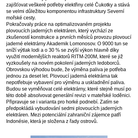
zajišťovat veškeré potřeby elektřiny celé Čukotky a stává
se velmi důležitou komponentou infrastruktury Severní
mořské cesty.
Pokračovaly práce na optimalizovaném projektu
plovoucích jaderných elektráren, který vychází ze
zkušeností konstrukce a prvních měsíců provozu plovoucí
jaderné elektrárny Akademik Lomonosov. O 9000 tun se
sníží výtlak lodi a o 30 % se zvýší výkon hlavně díky
využití modernějších reaktorů RITM-200M, které se již
vyzkoušely na novém pokolení jaderných ledoborců.
Obrovskou výhodou bude, že výměna paliva je potřeba
jednou za deset let. Plovoucí jaderná elektrárna tak
nepotřebuje vybavení pro výměnu a uskladnění paliva.
Budou se vyměňovat celé elektrárny, které stejně musí po
této době absolvovat generální revizi v mateřské loděnici.
Připravuje se i varianta pro horké podnebí. Zatím se
předpokládá vybudování sedmi plovoucích jaderných
elektráren. Mezi potenciální zahraniční zájemce patří
Indonésie, která je složena z řady ostrovů.