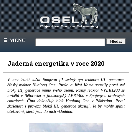
MENU
III
Jaderná energetika v roce 2020
V roce 2020 začal fungovat již sedmý typ reaktoru III. generace,
čínský reaktor Hualong One. Rusko a Jižní Korea spustily první své
bloky III, generace mimo svého území. Ruský reaktor VVER1200 se
rozběhl v Bělorusku a jihokorejský APR1400 v Spojených arabských
emirátech. Čína dokončuje blok Hualong One v Pákistánu. První
zkušenost z provozu bloků III. generace ukazují, že by mohly splnit
očekávání, která jsou do nich vkládána.