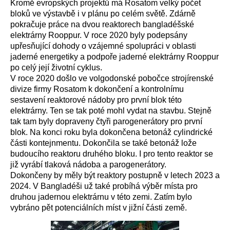
Kromě evropských projektů má Rosatom velký počet
bloků ve výstavbě i v plánu po celém světě. Zdárně
pokračuje práce na dvou reaktorech bangladéšské
elektrárny Rooppur. V roce 2020 byly podepsány
upřesňující dohody o vzájemné spolupráci v oblasti
jaderné energetiky a podpoře jaderné elektrárny Rooppur
po celý její životní cyklus.
V roce 2020 došlo ve volgodonské pobočce strojírenské
divize firmy Rosatom k dokončení a kontrolnímu
sestavení reaktorové nádoby pro první blok této
elektrárny. Ten se tak poté mohl vydat na stavbu. Stejně
tak tam byly dopraveny čtyři parogenerátory pro první
blok. Na konci roku byla dokončena betonáž cylindrické
části kontejnmentu. Dokončila se také betonáž lože
budoucího reaktoru druhého bloku. I pro tento reaktor se
již vyrábí tlaková nádoba a parogenerátory.
Dokončeny by měly být reaktory postupně v letech 2023 a
2024. V Bangladéši už také probíhá výběr místa pro
druhou jadernou elektrárnu v této zemi. Zatím bylo
vybráno pět potenciálních míst v jižní části země.