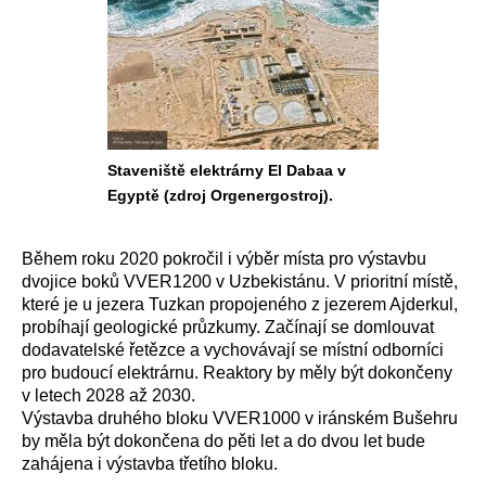
Staveniště elektrárny El Dabaa v
Egyptě (zdroj Orgenergostroj).
Během roku 2020 pokročil i výběr místa pro výstavbu
dvojice boků VVER1200 v Uzbekistánu. V prioritní místě,
které je u jezera Tuzkan propojeného z jezerem Ajderkul,
probíhají geologické průzkumy. Začínají se domlouvat
dodavatelské řetězce a vychovávají se místní odborníci
pro budoucí elektrárnu. Reaktory by měly být dokončeny
v letech 2028 až 2030.
Výstavba druhého bloku VVER1000 v iránském Bušehru
by měla být dokončena do pěti let a do dvou let bude
zahájena i výstavba třetího bloku.