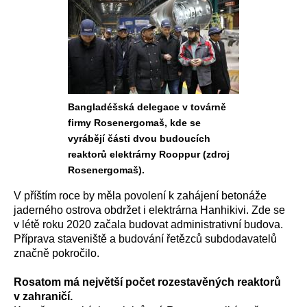
Bangladéšská delegace v továrně
firmy Rosenergomaš, kde se
vyrábějí části dvou budoucích
reaktorů elektrárny Rooppur (zdroj
Rosenergomaš).
V příštím roce by měla povolení k zahájení betonáže
jaderného ostrova obdržet i elektrárna Hanhikivi. Zde se
v létě roku 2020 začala budovat administrativní budova.
Příprava staveniště a budování řetězců subdodavatelů
značně pokročilo.
Rosatom má největší počet rozestavěných reaktorů
v zahraničí.