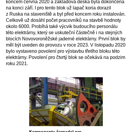
koncem června 2020 a základová deska byla dokončena
na konci září. I pro tento blok už lapač koria dorazil
z Ruska na staveniště a byl před koncem roku instalován.
Celkově už dosáhl počet pracovníků na stavbě hodnoty
okolo 6000. Probíhá také výcvik budoucího personálu
této elektrárny, který se uskuteční částečně i na stejných
blocích Novovoroněžské jaderné elektrárny. První blok by
měl být uveden do provozu v roce 2023. V listopadu 2020
bylo vystaveno povolení pro výstavbu třetího bloku této
elektrárny. Povolení pro čtvrtý blok se očekává na podzim
roku 2021.
Komponenty čerpadel pro