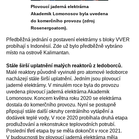
Plovoucí jaderná elektrárna
Akademik Lomonosov byla uvedena
do komerčního provozu (zdroj
Rosenergoatom).
Předběžná jednání o postavení elektrárny s bloky VVER
probíhají s Indonésií. Zde už bylo předběžně vybráno
místo na ostrově Kalimantan.
Stále širší uplatnění malých reaktorů z ledoborců.
Malé reaktory původně vyvinuté pro atomové ledoborce
nacházejí stále širší uplatnění. Jedním jsou plovoucí
jaderné elektrárny. V minulém roce byla do provozu
uvedena plovoucí jaderná elektrárna Akademik
Lomonosov. Koncem května roku 2020 se elektrárna
dostala do komerčního provozu. Nyní se postupně
připojují stále další okruhy centrálního vytápění a
dodávek teplé vody, V roce 2020 probíhala druhá etapa
prodlužování a rekonstrukce teplovodních potrubí.
Poslední třetí etapa by se měla dokončit v roce 2021.
V budoucnosti by plovoucí jaderná elektrárna měla