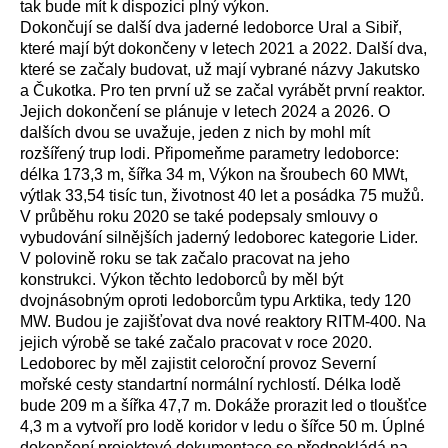
tak bude mít k dispozici plný výkon.
Dokončují se další dva jaderné ledoborce Ural a Sibiř,
které mají být dokončeny v letech 2021 a 2022. Další dva,
které se začaly budovat, už mají vybrané názvy Jakutsko
a Čukotka. Pro ten první už se začal vyrábět první reaktor.
Jejich dokončení se plánuje v letech 2024 a 2026. O
dalších dvou se uvažuje, jeden z nich by mohl mít
rozšířený trup lodi. Připomeňme parametry ledoborce:
délka 173,3 m, šířka 34 m, Výkon na šroubech 60 MWt,
výtlak 33,54 tisíc tun, životnost 40 let a posádka 75 mužů.
V průběhu roku 2020 se také podepsaly smlouvy o
vybudování silnějších jaderný ledoborec kategorie Lider.
V polovině roku se tak začalo pracovat na jeho
konstrukci. Výkon těchto ledoborců by měl být
dvojnásobným oproti ledoborcům typu Arktika, tedy 120
MW. Budou je zajišťovat dva nové reaktory RITM-400. Na
jejich výrobě se také začalo pracovat v roce 2020.
Ledoborec by měl zajistit celoroční provoz Severní
mořské cesty standartní normální rychlostí. Délka lodě
bude 209 m a šířka 47,7 m. Dokáže prorazit led o tloušťce
4,3 m a vytvoří pro lodě koridor v ledu o šířce 50 m. Úplné
dokončení projektové dokumentace se předpokládá na