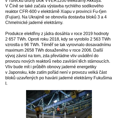
v Turecku druhý blok VVER1200 elektrárny Akkuya.
V Číně se také začala výstavba rychlého sodíkového
reaktor CFR-600 v elektrárně Xiapu v provincii Fu-ťjen
(Fujian). Na Ukrajině se obnovila dostavba bloků 3 a 4
Chmelnické jaderné elektrárny.
Produkce elektřiny z jádra dosáhla v roce 2019 hodnoty
2 657 TWh. Oproti roku 2018, kdy se vyrobilo 2 563 TWh
vzrostla o 96 TWh. Téměř se tak vyrovnalo dosavadnímu
maximum 2658 TWh dosaženého v roce 2006. Další
vývoj závisí na tom, zda převládne vliv uvádění do
provozu nových reaktorů nebo zavírání těch stárnoucích.
Vliv bude mít i průběh obnovy jaderné energetiky
v Japonsku, kde zatím pořád není v provozu velká část
bloků uzavřených po havárii jaderné elektrárny Fukušima
I.