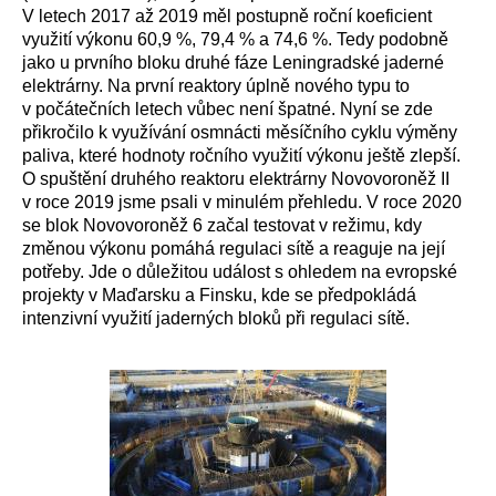
V letech 2017 až 2019 měl postupně roční koeficient
využití výkonu
60,9 %, 79,4 % a 74,6 %. Tedy podobně
jako u prvního bloku druhé fáze Leningradské jaderné
elektrárny. Na první reaktory úplně nového typu to
v počátečních letech vůbec není špatné. Nyní se zde
přikročilo k využívání osmnácti měsíčního cyklu výměny
paliva, které hodnoty ročního využití výkonu ještě zlepší.
O spuštění druhého reaktoru elektrárny Novovoroněž II
v roce 2019 jsme psali v minulém přehledu. V roce 2020
se blok Novovoroněž 6 začal testovat v režimu, kdy
změnou výkonu pomáhá regulaci sítě a reaguje na její
potřeby. Jde o důležitou událost s ohledem na evropské
projekty v Maďarsku a Finsku, kde se předpokládá
intenzivní využití jaderných bloků při regulaci sítě.