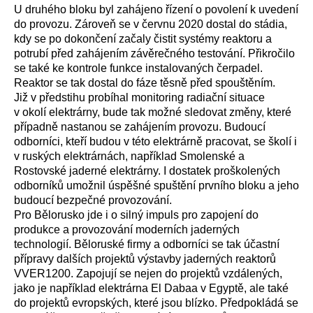
U druhého bloku byl zahájeno řízení o povolení k uvedení
do provozu. Zároveň se v červnu 2020 dostal do stádia,
kdy se po dokončení začaly čistit systémy reaktoru a
potrubí před zahájením závěrečného testování. Přikročilo
se také ke kontrole funkce instalovaných čerpadel.
Reaktor se tak dostal do fáze těsně před spouštěním.
Již v předstihu probíhal monitoring radiační situace
v okolí elektrárny, bude tak možné sledovat změny, které
případně nastanou se zahájením provozu. Budoucí
odborníci, kteří budou v této elektrárně pracovat, se školí i
v ruských elektrárnách, například Smolenské a
Rostovské jaderné elektrárny. I dostatek proškolených
odborníků umožnil úspěšné spuštění prvního bloku a jeho
budoucí bezpečné provozování.
Pro Bělorusko jde i o silný impuls pro zapojení do
produkce a provozování moderních jaderných
technologií. Běloruské firmy a odborníci se tak účastní
přípravy dalších projektů výstavby jaderných reaktorů
VVER1200. Zapojují se nejen do projektů vzdálených,
jako je například elektrárna El Dabaa v Egyptě, ale také
do projektů evropských, které jsou blízko. Předpokládá se