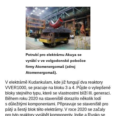
Potrubí pro elektrárnu Akuya se
vyrábí v ve volgodonské pobočce
firmy Atomenergomaš (zdroj
Atomenergomaš).
V elektrárně Kudankulam, kde již fungují dva reaktory
VVER1000, se pracuje na bloku 3 a 4. Půjde o vylepšené
bloky stejného typu, které se vlastnostmi blíží III. generaci.
Během roku 2020 na staveniště dorazilo několik lodí
s důležitými komponentami. Připravuje se staveniště pro
pátý a šestý blok této elektrárny. V roce 2020 se začaly
pro tyto reaktory vyrábět komponenty. Indie a Rusko se