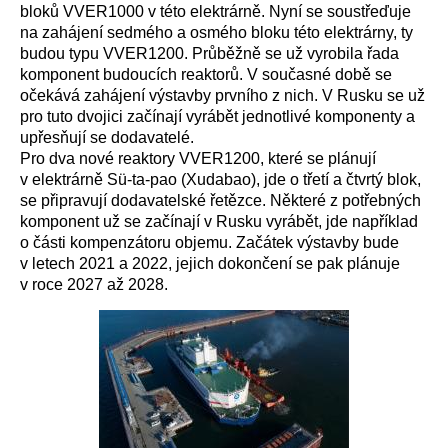
bloků VVER1000 v této elektrárně. Nyní se soustřeďuje
na zahájení sedmého a osmého bloku této elektrárny, ty
budou typu VVER1200. Průběžně se už vyrobila řada
komponent budoucích reaktorů. V současné době se
očekává zahájení výstavby prvního z nich. V Rusku se už
pro tuto dvojici začínají vyrábět jednotlivé komponenty a
upřesňují se dodavatelé.
Pro dva nové reaktory VVER1200, které se plánují
v elektrárně Sü-ta-pao (Xudabao), jde o třetí a čtvrtý blok,
se připravují dodavatelské řetězce. Některé z potřebných
komponent už se začínají v Rusku vyrábět, jde například
o části kompenzátoru objemu. Začátek výstavby bude
v letech 2021 a 2022, jejich dokončení se pak plánuje
v roce 2027 až 2028.