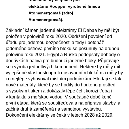
elektrárnu Rooppur vyrobené firmou
Atomenergomaš (zdroj
Atomenergomaš).
Základní kámen jaderné elektrárny El Dabaa by měl být
položen v polovině roku 2020. Obdržení povolení od
úřadu pro jadernou bezpečnost, a tedy i betonáž
jaderného ostrova prvního bloku se posunuly na druhou
polovinu roku 2021. Egypt a Rusko podepsaly dohody o
dodávkách paliva pro budoucí jaderné bloky. Připravuje
se i výroba jednotlivých komponent. Některé by měly mít
vylepšené vlastnosti oproti dosavadním blokům a měly by
co nejlépe vyhovovat místním podmínkám. Hledají se tak
nové materiály, které by se hodily do horkého prostředí
s vysokým tlakem a dokázaly lépe čelit korozi třeba i
v kontaktu s mořskou vodou. V současné době končí
první etapa, která se soustřeďovala na přípravu stavby, a
začíná druhá zaměřená na samotnou výstavbu.
Dokončení elektrárny se čeká v letech 2028 až 2029.