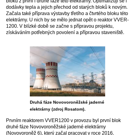
bloků z první i druhé fáze této elektrárny. Optimalizují se i
dodávky tepla a jejich přechod od starých bloků k novým.
Začala také příprava výstavby třetího a čtvrtého bloku této
elektrárny. U nich by se mělo jednat opět o reaktor VVER-
1200. V blízké době se začne s přípravou projektu,
získáváním potřebných povolení a přípravou staveniště.
Druhá fáze Novovoroněžské jaderné
elektrárny (zdroj Rosatom).
Prvním reaktorem VVER1200 v provozu byl první blok
druhé fáze Novovoroněžské jaderné elektrárny
(Novovoroněž 6), který začal pracovat v roce 2016.