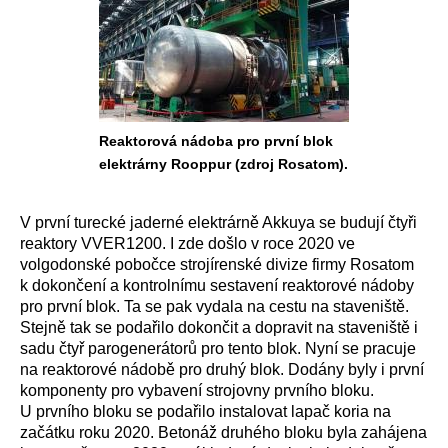
Reaktorová nádoba pro první blok
elektrárny Rooppur (zdroj Rosatom).
V první turecké jaderné elektrárně Akkuya se budují čtyři
reaktory VVER1200. I zde došlo v roce 2020 ve
volgodonské pobočce strojírenské divize firmy Rosatom
k dokončení a kontrolnímu sestavení reaktorové nádoby
pro první blok. Ta se pak vydala na cestu na staveniště.
Stejně tak se podařilo dokončit a dopravit na staveniště i
sadu čtyř parogenerátorů pro tento blok. Nyní se pracuje
na reaktorové nádobě pro druhý blok. Dodány byly i první
komponenty pro vybavení strojovny prvního bloku.
U prvního bloku se podařilo instalovat lapač koria na
začátku roku 2020. Betonáž druhého bloku byla zahájena