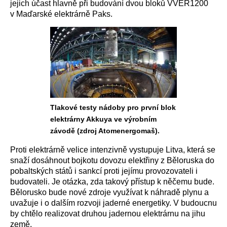
jejich účast hlavně při budování dvou bloků VVER1200
v Maďarské elektrárně Paks.
Tlakové testy nádoby pro první blok
elektrárny Akkuya ve výrobním
závodě (zdroj Atomenergomaš).
Proti elektrárně velice intenzivně vystupuje Litva, která se
snaží dosáhnout bojkotu dovozu elektřiny z Běloruska do
pobaltských států i sankcí proti jejímu provozovateli i
budovateli. Je otázka, zda takový přístup k něčemu bude.
Bělorusko bude nové zdroje využívat k náhradě plynu a
uvažuje i o dalším rozvoji jaderné energetiky. V budoucnu
by chtělo realizovat druhou jadernou elektrárnu na jihu
země.