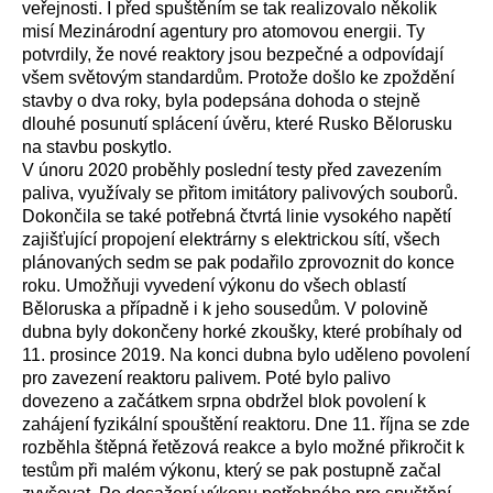
veřejnosti. I před spuštěním se tak realizovalo několik
misí Mezinárodní agentury pro atomovou energii. Ty
potvrdily, že nové reaktory jsou bezpečné a odpovídají
všem světovým standardům. Protože došlo ke zpoždění
stavby o dva roky, byla podepsána dohoda o stejně
dlouhé posunutí splácení úvěru, které Rusko Bělorusku
na stavbu poskytlo.
V únoru 2020 proběhly poslední testy před zavezením
paliva, využívaly se přitom imitátory palivových souborů.
Dokončila se také potřebná čtvrtá linie vysokého napětí
zajišťující propojení elektrárny s elektrickou sítí, všech
plánovaných sedm se pak podařilo zprovoznit do konce
roku. Umožňuji vyvedení výkonu do všech oblastí
Běloruska a případně i k jeho sousedům. V polovině
dubna byly dokončeny horké zkoušky, které probíhaly od
11. prosince 2019. Na konci dubna bylo uděleno povolení
pro zavezení reaktoru palivem. Poté bylo palivo
dovezeno a začátkem srpna obdržel blok povolení k
zahájení fyzikální spouštění reaktoru. Dne 11. října se zde
rozběhla štěpná řetězová reakce a bylo možné přikročit k
testům při malém výkonu, který se pak postupně začal