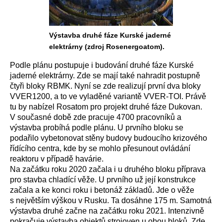
Výstavba druhé fáze Kurské jaderné
elektrárny (zdroj Rosenergoatom).
Podle plánu postupuje i budování druhé fáze Kurské
jaderné elektrárny. Zde se mají také nahradit postupně
čtyři bloky RBMK. Nyní se zde realizují první dva bloky
VVER1200, a to ve vyladěné variantě VVER-TOI. Právě
tu by nabízel Rosatom pro projekt druhé fáze Dukovan.
V současné době zde pracuje 4700 pracovníků a
výstavba probíhá podle plánu. U prvního bloku se
podařilo vybetonovat stěny budovy budoucího krizového
řídícího centra, kde by se mohlo přesunout ovládání
reaktoru v případě havárie.
Na začátku roku 2020 začala i u druhého bloku příprava
pro stavba chladící věže. U prvního už její konstrukce
začala a ke konci roku i betonáž základů. Jde o věže
s největším výškou v Rusku. Ta dosáhne 175 m. Samotná
výstavba druhé začne na začátku roku 2021. Intenzivně
pokračuje výstavba objektů strojoven u obou bloků. Zde