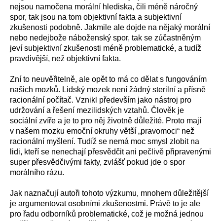
nejsou namočena morální hlediska, čili méně náročný
spor, tak jsou na tom objektivní fakta a subjektivní
zkušenosti podobně. Jakmile ale dojde na nějaký morální
nebo nedejbože náboženský spor, tak se zúčastněným
jeví subjektivní zkušenosti méně problematické, a tudíž
pravdivější, než objektivní fakta.
Zní to neuvěřitelně, ale opět to má co dělat s fungováním
našich mozků. Lidský mozek není žádný sterilní a přísně
racionální počítač. Vznikl především jako nástroj pro
udržování a řešení mezilidských vztahů. Člověk je
sociální zvíře a je to pro něj životně důležité. Proto mají
v našem mozku emoční okruhy větší „pravomoci“ než
racionální myšlení. Tudíž se nemá moc smysl zlobit na
lidi, kteří se nenechají přesvědčit ani pečlivě připravenými
super přesvědčivými fakty, zvlášť pokud jde o spor
morálního rázu.
Jak naznačují autoři tohoto výzkumu, mnohem důležitější
je argumentovat osobními zkušenostmi. Právě to je ale
pro řadu odborníků problematické, což je možná jednou