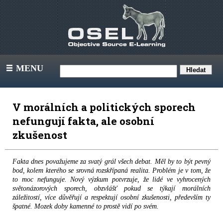
MENU
III
V morálních a politických sporech
nefungují fakta, ale osobní
zkušenost
Fakta dnes považujeme za svatý grál všech debat. Měl by to být pevný
bod, kolem kterého se srovná rozskřípaná realita. Problém je v tom, že
to moc nefunguje. Nový výzkum potvrzuje, že lidé ve vyhrocených
světonázorových sporech, obzvlášť pokud se týkají morálních
záležitostí, více důvěřují a respektují osobní zkušenosti, především ty
špatné. Mozek doby kamenné to prostě vidí po svém.