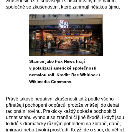
zkušenosti úzce související s diskutovaným tématem,
společně se zkušenostmi, které zahrnují nějakou újmu.
Stanice jako Fox News hrají
v polarizaci americké společnosti
nemalou roli. Kredit: Rae Whitlock /
Wikimedia Commons.
Právě takové negativní zkušenosti totiž podle všeho
přinášejí pochopení odpůrců, protože vnášejí do debat
racionální rovinu. Prakticky každý dokáže pochopit či
uznat snahu vyhnout se zranění či jiné škodě. I když jsou
to lidé s dramaticky různým pohledem na zbraně, daně,
imigraci nebo životní prostředí. Když jde o spor, do něhož