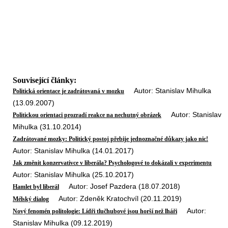
Související články:
Autor: Stanislav Mihulka
Politická orientace je zadrátovaná v mozku
(13.09.2007)
Autor: Stanislav
Politickou orientaci prozradí reakce na nechutný obrázek
Mihulka (31.10.2014)
Zadrátované mozky: Politický postoj přebije jednoznačné důkazy jako nic!
Autor: Stanislav Mihulka (14.01.2017)
Jak změnit konzervativce v liberála? Psychologové to dokázali v experimentu
Autor: Stanislav Mihulka (25.10.2017)
Autor: Josef Pazdera (18.07.2018)
Hamlet byl liberál
Autor: Zdeněk Kratochvíl (20.11.2019)
Mélský dialog
Autor:
Nový fenomén politologie: Lídři tlučhubové jsou horší než lháři
Stanislav Mihulka (09.12.2019)