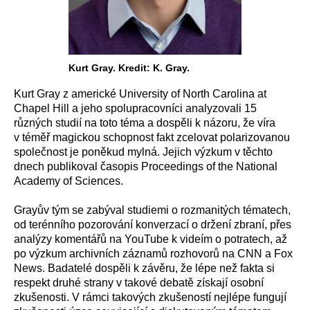
Kurt Gray. Kredit: K. Gray.
Kurt Gray z americké University of North Carolina at
Chapel Hill a jeho spolupracovníci analyzovali 15
různých studií na toto téma a dospěli k názoru, že víra
v téměř magickou schopnost fakt zcelovat polarizovanou
společnost je poněkud mylná. Jejich výzkum v těchto
dnech publikoval časopis Proceedings of the National
Academy of Sciences.
Grayův tým se zabýval studiemi o rozmanitých tématech,
od terénního pozorování konverzací o držení zbraní, přes
analýzy komentářů na YouTube k videím o potratech, až
po výzkum archivních záznamů rozhovorů na CNN a Fox
News. Badatelé dospěli k závěru, že lépe než fakta si
respekt druhé strany v takové debatě získají osobní
zkušenosti. V rámci takových zkušeností nejlépe fungují