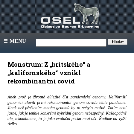
MENU
III
Monstrum: Z „britského“ a
„kalifornského“ vznikl
rekombinantní covid
Aneb proč je životně důležité číst pandemické genomy. Kalifornští
genomici ulovili první rekombinantní genom covidu téhle pandemie.
Jinak než přečtením mnoha genomů by to nebylo možné. Zatím není
jasné, jak je tenhle konkrétní hybridní genom nebezpečný. Každopádně
ale, rekombinace, to je jako evoluční pecka mezi oči. Řadíme na vyšší
riziko.