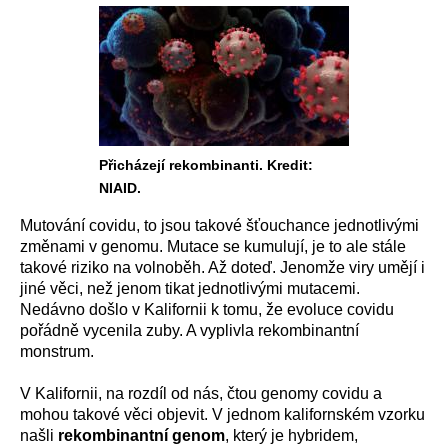
Přicházejí rekombinanti. Kredit:
NIAID.
Mutování covidu, to jsou takové šťouchance jednotlivými
změnami v genomu. Mutace se kumulují, je to ale stále
takové riziko na volnoběh. Až doteď. Jenomže viry umějí i
jiné věci, než jenom tikat jednotlivými mutacemi.
Nedávno došlo v Kalifornii k tomu, že evoluce covidu
pořádně vycenila zuby. A vyplivla rekombinantní
monstrum.
V Kalifornii, na rozdíl od nás, čtou genomy covidu a
mohou takové věci objevit. V jednom kalifornském vzorku
našli
rekombinantní genom
, který je hybridem,