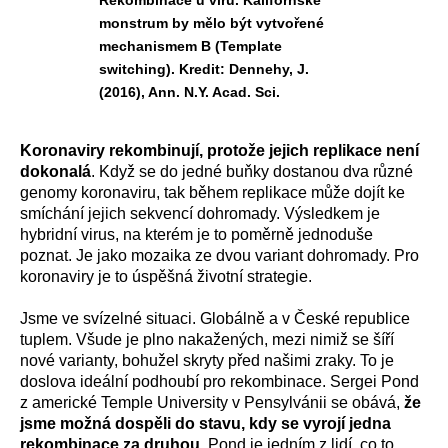
Rekombinace u virů. Kalifornské
monstrum by mělo být vytvořené
mechanismem B (Template
switching). Kredit: Dennehy, J.
(2016), Ann. N.Y. Acad. Sci.
Koronaviry rekombinují, protože jejich replikace není
dokonalá
. Když se do jedné buňky dostanou dva různé
genomy koronaviru, tak během replikace může dojít ke
smíchání jejich sekvencí dohromady. Výsledkem je
hybridní virus, na kterém je to poměrně jednoduše
poznat. Je jako mozaika ze dvou variant dohromady. Pro
koronaviry je to úspěšná životní strategie.
Jsme ve svízelné situaci. Globálně a v České republice
tuplem. Všude je plno nakažených, mezi nimiž se šíří
nové varianty, bohužel skryty před našimi zraky. To je
doslova ideální podhoubí pro rekombinace. Sergei Pond
z americké Temple University v Pensylvánii se obává,
že
jsme možná dospěli do stavu, kdy se vyrojí jedna
rekombinace za druhou
. Pond je jedním z lidí, co to