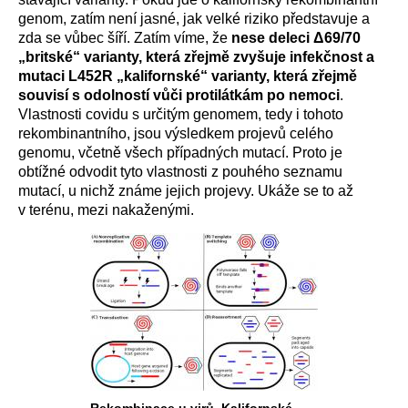
genom, zatím není jasné, jak velké riziko představuje a
zda se vůbec šíří. Zatím víme, že
nese deleci Δ69/70
„britské“ varianty, která zřejmě zvyšuje infekčnost a
mutaci L452R „kalifornské“ varianty, která zřejmě
souvisí s odolností vůči protilátkám po nemoci
.
Vlastnosti covidu s určitým genomem, tedy i tohoto
rekombinantního, jsou výsledkem projevů celého
genomu, včetně všech případných mutací. Proto je
obtížné odvodit tyto vlastnosti z pouhého seznamu
mutací, u nichž známe jejich projevy. Ukáže se to až
v terénu, mezi nakaženými.