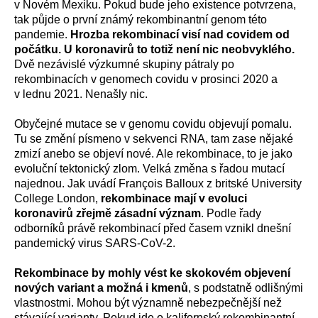
v Novém Mexiku. Pokud bude jeho existence potvrzena,
tak půjde o první známý rekombinantní genom této
pandemie.
Hrozba rekombinací visí nad covidem od
počátku. U koronavirů to totiž není nic neobvyklého.
Dvě nezávislé výzkumné skupiny pátraly po
rekombinacích v genomech covidu v prosinci 2020 a
v lednu 2021. Nenašly nic.
Obyčejné mutace se v genomu covidu objevují pomalu.
Tu se změní písmeno v sekvenci RNA, tam zase nějaké
zmizí anebo se objeví nové. Ale rekombinace, to je jako
evoluční tektonický zlom. Velká změna s řadou mutací
najednou. Jak uvádí François Balloux z britské University
College London,
rekombinace mají v evoluci
koronavirů zřejmě zásadní význam
. Podle řady
odborníků právě rekombinací před časem vznikl dnešní
pandemický virus SARS-CoV-2.
Rekombinace by mohly vést ke skokovém objevení
nových variant a možná i kmenů
, s podstatně odlišnými
vlastnostmi. Mohou být významně nebezpečnější než
stávající varianty. Pokud jde o kalifornský rekombinantní