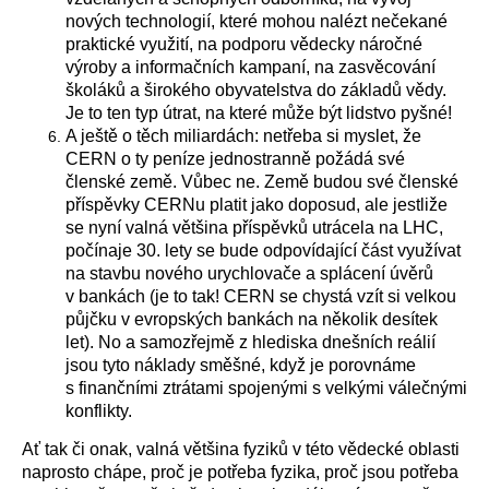
nových technologií, které mohou nalézt nečekané
praktické využití, na podporu vědecky náročné
výroby a informačních kampaní, na zasvěcování
školáků a širokého obyvatelstva do základů vědy.
Je to ten typ útrat, na které může být lidstvo pyšné!
A ještě o těch miliardách: netřeba si myslet, že
CERN o ty peníze jednostranně požádá své
členské země. Vůbec ne. Země budou své členské
příspěvky CERNu platit jako doposud, ale jestliže
se nyní valná většina příspěvků utrácela na LHC,
počínaje 30. lety se bude odpovídající část využívat
na stavbu nového urychlovače a splácení úvěrů
v bankách (je to tak! CERN se chystá vzít si velkou
půjčku v evropských bankách na několik desítek
let). No a samozřejmě z hlediska dnešních reálií
jsou tyto náklady směšné, když je porovnáme
s finančními ztrátami spojenými s velkými válečnými
konflikty.
Ať tak či onak, valná většina fyziků v této vědecké oblasti
naprosto chápe, proč je potřeba fyzika, proč jsou potřeba