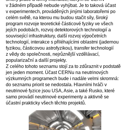
v žádném případě nebude vyhýbat. Je to taková účast
v experimentech, prováděných jinými laboratořemi po
celém světě, na kterou mu budou stačit síly, široký
program rozvoje teoretické částicové fyziky ve všech
jejích podobách, rozvoj detektorových technologií a
související infrastruktury, další rozvoj výpočetních
technologií, interakce s přiléhajícími oblastmi (jadernou
fyzikou, částicovou astrofyzikou), transfer technologií
z vědy do společnosti, nejrůznější vzdělávací,
popularizační a další projekty.
Z celého tohoto seznamu stojí za to zdůraznit v podstatě
jen jeden moment. Účast CERNu na neutrinových
výzkumných programech bude i nadále velmi skromná:
do seznamu priorit se nedostala. Hlavními hráči v
neutrinové fyzice jsou USA, Asie, a také Rusko, které
samo provádí neutrinové experimenty a aktivně se
účastní prakticky všech těchto projektů.