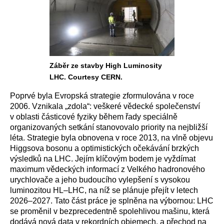
Záběr ze stavby High Luminosity
LHC. Courtesy CERN.
Poprvé byla Evropská strategie zformulována v roce
2006. Vznikala „zdola“: veškeré vědecké společenství
v oblasti částicové fyziky během řady speciálně
organizovaných setkání stanovovalo priority na nejbližší
léta. Strategie byla obnovena v roce 2013, na vlně objevu
Higgsova bosonu a optimistických očekávání brzkých
výsledků na LHC. Jejím klíčovým bodem je vyždímat
maximum vědeckých informací z Velkého hadronového
urychlovače a jeho budoucího vylepšení s vysokou
luminozitou HL–LHC, na níž se plánuje přejít v letech
2026–2027. Tato část práce je splněna na výbornou: LHC
se proměnil v bezprecedentně spolehlivou mašinu, která
dodává nová data v rekordních objemech, a přechod na