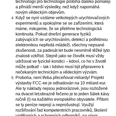
technologií pro technologie probíhá daleko pomaleji
a přináší menší výsledky, než když napomáhá
novým vědeckým objevům.
Když se nyní vzdáme velkolepých urychlovačových
experimentů a spokojíme se se zařízeními, která
máme, riskujeme, že se přetrhne technologická
kontinuita. Pokud dnešní generace fyziků
zabývajících se urychlováním, detekcí a potřebnou
elektronikou nepředá mládeži, všechny nepsané
zkušenosti, za padesát let bude nesmírně těžké tyto
znalosti vzkřísit. Stejně jako se člověk musí vždy
udržovat ve fyzické kondici – kdoví, co ho v životě
může potkat! – tak i lidstvo musí být připraveno k
nečekaným technickým a vědeckým výzvám.
Proboha, není třeba přeceňovat miliardy! Projekt
výstavby FCC-ee je odhadován na 10 miliard eur.
Ale ty náklady nejsou jednorázové, jsou rozložené
na dvacet let;obrazně řečeno je to jeden šálek kávy
ročně (!) na každého evropského obyvatele. Přitom
se ty peníze neprojí a neprošustrují. Využijí
rozšiřování řad kompetentních pracovníků, školení
vzdělaných a schopných odborníků, na vývoj