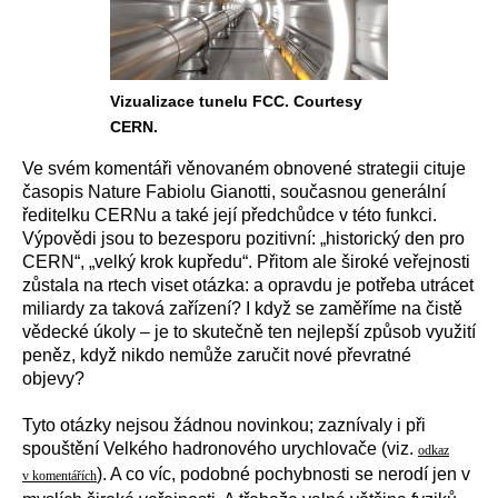
Vizualizace tunelu FCC. Courtesy
CERN.
Ve svém komentáři věnovaném obnovené strategii cituje
časopis Nature Fabiolu Gianotti, současnou generální
ředitelku CERNu a také její předchůdce v této funkci.
Výpovědi jsou to bezesporu pozitivní: „historický den pro
CERN“, „velký krok kupředu“. Přitom ale široké veřejnosti
zůstala na rtech viset otázka: a opravdu je potřeba utrácet
miliardy za taková zařízení? I když se zaměříme na čistě
vědecké úkoly – je to skutečně ten nejlepší způsob využití
peněz, když nikdo nemůže zaručit nové převratné
objevy?
Tyto otázky nejsou žádnou novinkou; zaznívaly i při
spouštění Velkého hadronového urychlovače (viz.
odkaz
). A co víc, podobné pochybnosti se nerodí jen v
v komentářích