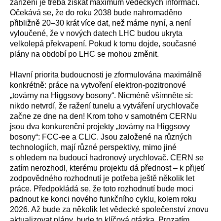
zařízení je třeba získat maximum vědeckých informací.
Očekává se, že do roku 2038 bude nahromaděno
přibližně 20–30 krát více dat, než máme nyní, a není
vyloučené, že v nových datech LHC budou ukryta
velkolepá překvapení. Pokud k tomu dojde, současné
plány na období po LHC se mohou změnit.
Hlavní priorita
budoucnosti je zformulována maximálně
konkrétně: práce na vytvoření elektron-pozitronové
„továrny na Higgsovy bosony“. Nicméně všimněte si:
nikdo netvrdí, že ražení tunelu a vytváření urychlovače
začne ze dne na den! Krom toho v samotném CERNu
jsou dva konkurenční projekty „továrny na Higgsovy
bosony“: FCC-ee a CLIC. Jsou založené na různých
technologiích, mají různé perspektivy, mimo jiné
s ohledem na budoucí hadronový urychlovač. CERN se
zatím nerozhodl, kterému projektu dá přednost – k přijetí
zodpovědného rozhodnutí je potřeba ještě několik let
práce. Předpokládá se, že toto rozhodnutí bude moci
padnout ke konci nového funkčního cyklu, kolem roku
2026. Až bude za několik let vědecké společenství znovu
aktualizovat plány, bude to klíčová otázka. Prozatím