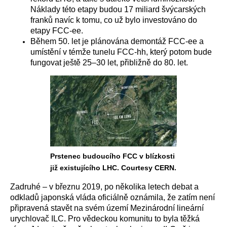
Náklady této etapy budou 17 miliard švýcarských
franků navíc k tomu, co už bylo investováno do
etapy FCC-ee.
Během 50. let je plánována demontáž FCC-ee a
umístění v témže tunelu FCC-hh, který potom bude
fungovat ještě 25–30 let, přibližně do 80. let.
Prstenec budoucího FCC v blízkosti
již existujícího LHC. Courtesy CERN.
Zadruhé – v březnu 2019, po několika letech debat a
odkladů japonská vláda oficiálně oznámila, že zatím není
připravená stavět na svém území Mezinárodní lineární
urychlovač ILC. Pro vědeckou komunitu to byla těžká