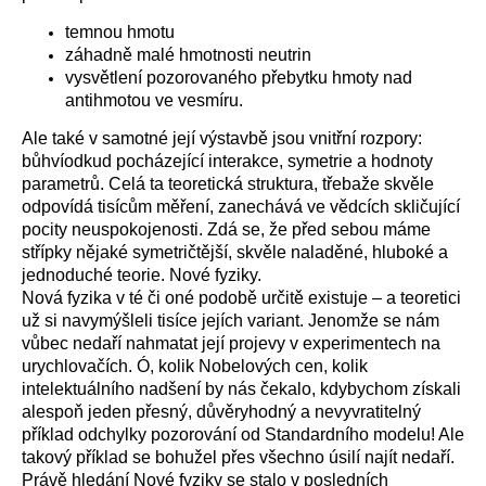
temnou hmotu
záhadně malé hmotnosti neutrin
vysvětlení pozorovaného přebytku hmoty nad
antihmotou ve vesmíru.
Ale také v samotné její výstavbě jsou vnitřní rozpory:
bůhvíodkud pocházející interakce, symetrie a hodnoty
parametrů. Celá ta teoretická struktura, třebaže skvěle
odpovídá tisícům měření, zanechává ve vědcích skličující
pocity neuspokojenosti. Zdá se, že před sebou máme
střípky nějaké symetričtější, skvěle naladěné, hluboké a
jednoduché teorie. Nové fyziky.
Nová fyzika v té či oné podobě určitě existuje – a teoretici
už si navymýšleli tisíce jejích variant. Jenomže se nám
vůbec nedaří nahmatat její projevy v experimentech na
urychlovačích. Ó, kolik Nobelových cen, kolik
intelektuálního nadšení by nás čekalo, kdybychom získali
alespoň jeden přesný, důvěryhodný a nevyvratitelný
příklad odchylky pozorování od Standardního modelu! Ale
takový příklad se bohužel přes všechno úsilí najít nedaří.
Právě hledání Nové fyziky se stalo v posledních