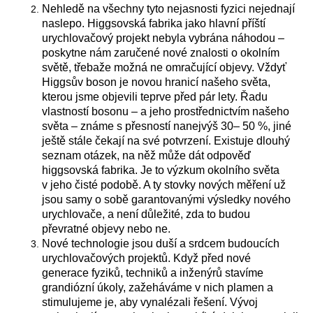
Nehledě na všechny tyto nejasnosti fyzici nejednají
naslepo. Higgsovská fabrika jako hlavní příští
urychlovačový projekt nebyla vybrána náhodou –
poskytne nám zaručené nové znalosti o okolním
světě, třebaže možná ne omračující objevy. Vždyť
Higgsův boson je novou hranicí našeho světa,
kterou jsme objevili teprve před pár lety. Řadu
vlastností bosonu – a jeho prostřednictvím našeho
světa – známe s přesností nanejvýš 30– 50 %, jiné
ještě stále čekají na své potvrzení. Existuje dlouhý
seznam otázek, na něž může dát odpověď
higgsovská fabrika. Je to výzkum okolního světa
v jeho čisté podobě. A ty stovky nových měření už
jsou samy o sobě garantovanými výsledky nového
urychlovače, a není důležité, zda to budou
převratné objevy nebo ne.
Nové technologie jsou duší a srdcem budoucích
urychlovačových projektů. Když před nové
generace fyziků, techniků a inženýrů stavíme
grandiózní úkoly, zažeháváme v nich plamen a
stimulujeme je, aby vynalézali řešení. Vývoj