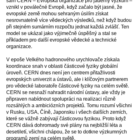
sám CERN – Evropská organizace pro jaderný výzkum –
vznikl v poválečné Evropě, když začalo být jasné, že
evropské země mohou sehraným úsilím získat
nesrovnatelně více vědeckých výsledků, než když budou
při stejném sumárním rozpočtu jednat každá zvlášť. Ten
model se ukázal jako výjimečně úspěšný a stal se
příkladem pro další evropské vědecké a technické
organizace.
V epoše Velkého hadronového urychlovače získala
koordinace snah v oblasti částicové fyziky globální
úroveň. CERN dnes není jen centrem přitažlivosti
evropských univerzit a ústavů, ale i klíčovým partnerem
pro vědecké laboratoře částicové fyziky na celém světě.
CERN se nesnaží nahradit národní ústavy, ale vždy je
připraven nabídnout spolupráci na realizaci různě
rozsáhlých a ambiciózních projektů. Tomu rozumí všichni
v Rusku, USA, Číně, Japonsku i všech dalších zemích,
které se vážně zabývají částicovou fyzikou. Proto když
CERN dává dohromady své plány na nejbližší léta a
desetiletí, všichni chápou, že se to dotkne výzkumných
programů zemí na celém světě.