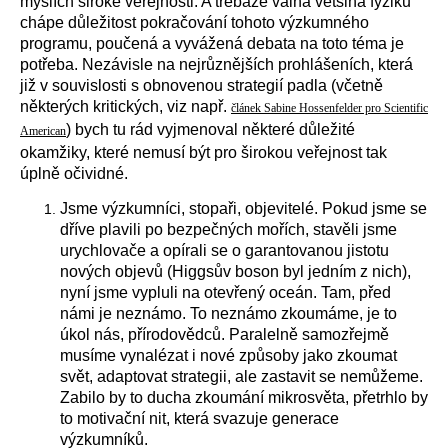
myslích široké veřejnosti. A třebaže valná většina fyziků
chápe důležitost pokračování tohoto výzkumného
programu, poučená a vyvážená debata na toto téma je
potřeba. Nezávisle na nejrůznějších prohlášeních, která
již v souvislosti s obnovenou strategií padla (včetně
některých kritických, viz např.
článek Sabine Hossenfelder pro Scientific
) bych tu rád vyjmenoval některé důležité
American
okamžiky, které nemusí být pro širokou veřejnost tak
úplně očividné.
Jsme výzkumníci, stopaři, objevitelé. Pokud jsme se
dříve plavili po bezpečných mořích, stavěli jsme
urychlovače a opírali se o garantovanou jistotu
nových objevů (Higgsův boson byl jedním z nich),
nyní jsme vypluli na otevřený oceán. Tam, před
námi je neznámo. To neznámo zkoumáme, je to
úkol nás, přírodovědců. Paralelně samozřejmě
musíme vynalézat i nové způsoby jako zkoumat
svět, adaptovat strategii, ale zastavit se nemůžeme.
Zabilo by to ducha zkoumání mikrosvěta, přetrhlo by
to motivační nit, která svazuje generace
výzkumníků.