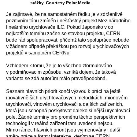
srážky. Courtesy Polar Media.
Je zajímavé, že na samostatném řádku je v zdrženlivě
pozitivním tónu zmíněn i nešťastný projekt Mezinárodního
lineárního urychlovače ILC. Pokud Japonsko v co
nejkratším termínu začne se stavbou projektu, CERN
bude rád spolupracovat, přičemž tato spolupráce nebude
v žádném případě překážkou pro rozvoj urychlovačových
projektů v samotném CERNu.
Vzhledem k tomu, že je to všechno zformulováno
v podmiňovacím způsobu, vzniká dojem, že taková
varianta se zdá autorům málo pravděpodobná.
Seznam hlavních priorit končí výzvou k práci na ještě
inovativnějších urychlovačových metodikách: mionovém
urychlovači, vlnovém urychlovači a dalších zařízeních,
která jsou schopná poskytovat daleko silnější urychlovací
pole. Žádné termíny pro proměnu těchto perspektivních
technologií v reálná zařízení tam uvedené nejsou.
Mimo rámec hlavních priorit jsou vyjmenovány i další
směry práce a formy interakce, kterým se CERN