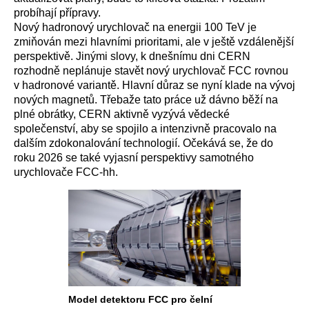
probíhají přípravy.
Nový hadronový urychlovač na energii 100 TeV je
zmiňován mezi hlavními prioritami, ale v ještě vzdálenější
perspektivě. Jinými slovy, k dnešnímu dni CERN
rozhodně neplánuje stavět nový urychlovač FCC rovnou
v hadronové variantě. Hlavní důraz se nyní klade na vývoj
nových magnetů. Třebaže tato práce už dávno běží na
plné obrátky, CERN aktivně vyzývá vědecké
společenství, aby se spojilo a intenzivně pracovalo na
dalším zdokonalování technologií. Očekává se, že do
roku 2026 se také vyjasní perspektivy samotného
urychlovače FCC-hh.
Model detektoru FCC pro čelní