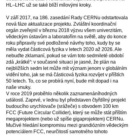
HL–LHC už se také blíží mílovými kroky.
V září 2017, na 186. zasedání Rady CERNu odstartovala
nová fáze aktualizace projektu. Zvláštní koordinační
orgán zveřejnil v březnu 2018 výzvu všem univerzitám,
vědeckým ústavům a laboratořím na světě, aby do konce
roku připravily své podložené návrhy toho, kudy by se
měla vydat částicová fyzika v letech 2020 až 2026. Ale
nebuďte zklamaní, pokud se vám toto sedmileté období
zdá „krátké“: v současné situaci je jasné, že plán na
nejbližších sedm let může mít význam jenom v globálním
vidění toho, jak se má částicová fyzika rozvíjet v příštích
50 letech. To, co se probírá nyní, bude mít dopad i na
naše vnuky.
V roce 2019 proběhlo několik zaznamenáníhodných
událostí. Zaprvé, v lednu byl představen čtyřdílný projekt
budoucího urychlovače (srážeče) s obvodem 100 km
FCC (Future Circular Collider), který se může stát příštím
megaprojektem (nebo už spíše gigaprojektem) CERNu.
Mučivé hledání kompromisu mezi grandiózním vědeckým
potenciálem FCC, neurčitostí samotného tohoto