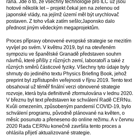
rána. Jde o to, že všechny technologie pro ILC už jsou
hotové několik let – projekt čekal jen na zelenou od
japonské vlády, na jejímž území měl být urychlovač
postaven. Z toho však zatím sešlo;Japonsko dalo
přednost jiným vědeckým megaprojektům.
Proces přípravy obnovené evropské strategie se mezitím
vyvíjel po svém. V květnu 2019, byl na otevřeném
sympoziu ve španělské Granadě představen souhrn
návrhů, které přišly z různých zemí, laboratoří a také z
různých směrů částicové fyziky. Všechny tyto údaje byly
shrnuty do jediného textu Physics Briefing Book, jehož
preprint byl zpřístupněn veřejnosti v říjnu 2019. Tento text
obsahoval už téměř finální verzi obnovené strategie
rozvoje, která byla definitivně zformulována v lednu 2020.
V březnu byl text představen ke schválení Radě CERNu.
Kvůli omezením, způsobeným pandemií COVID-19, bylo
schválení programu, původně plánované na květen, o
měsíc posunuto a přeneseno do online režimu. A v červnu
2020 Rada CERNu konečně završila tento proces a
ohlásila přijetí aktualizované strategie.