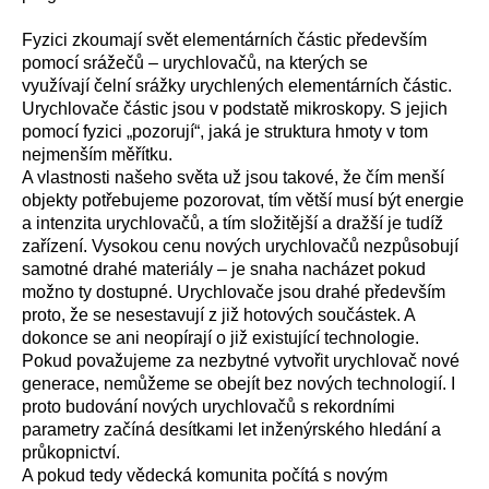
Fyzici zkoumají svět elementárních částic především
pomocí srážečů – urychlovačů, na kterých se
využívají čelní srážky urychlených elementárních částic.
Urychlovače částic jsou v podstatě mikroskopy. S jejich
pomocí fyzici „pozorují“, jaká je struktura hmoty v tom
nejmenším měřítku.
A vlastnosti našeho světa už jsou takové, že čím menší
objekty potřebujeme pozorovat, tím větší musí být energie
a intenzita urychlovačů, a tím složitější a dražší je tudíž
zařízení. Vysokou cenu nových urychlovačů nezpůsobují
samotné drahé materiály – je snaha nacházet pokud
možno ty dostupné. Urychlovače jsou drahé především
proto, že se nesestavují z již hotových součástek. A
dokonce se ani neopírají o již existující technologie.
Pokud považujeme za nezbytné vytvořit urychlovač nové
generace, nemůžeme se obejít bez nových technologií. I
proto budování nových urychlovačů s rekordními
parametry začíná desítkami let inženýrského hledání a
průkopnictví.
A pokud tedy vědecká komunita počítá s novým