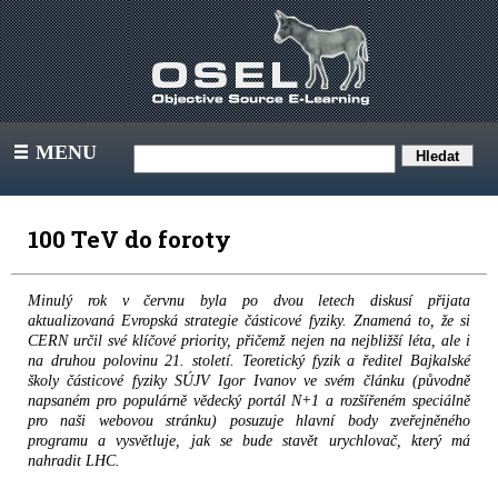
MENU
III
100 TeV do foroty
Minulý rok v červnu byla po dvou letech diskusí přijata
aktualizovaná Evropská strategie částicové fyziky. Znamená to, že si
CERN určil své klíčové priority, přičemž nejen na nejbližší léta, ale i
na druhou polovinu 21. století. Teoretický fyzik a ředitel Bajkalské
školy částicové fyziky SÚJV Igor Ivanov ve svém článku (původně
napsaném pro populárně vědecký portál N+1 a rozšířeném speciálně
pro naši webovou stránku) posuzuje hlavní body zveřejněného
programu a vysvětluje, jak se bude stavět urychlovač, který má
nahradit LHC.