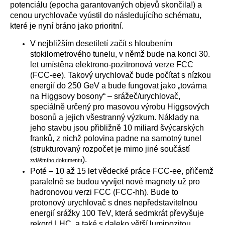
potenciálu (epocha garantovaných objevů skončila!) a
cenou urychlovače vyústil do následujícího schématu,
které je nyní bráno jako prioritní.
V nejbližším desetiletí začít s hloubením
stokilometrového tunelu, v němž bude na konci 30.
let umístěna elektrono-pozitronová verze FCC
(FCC-ee). Takový urychlovač bude počítat s nízkou
energií do 250 GeV a bude fungovat jako „továrna
na Higgsovy bosony“ – srážeč/urychlovač,
speciálně určený pro masovou výrobu Higgsových
bosonů a jejich všestranný výzkum. Náklady na
jeho stavbu jsou přibližně 10 miliard švýcarských
franků, z nichž polovina padne na samotný tunel
(strukturovaný rozpočet je mimo jiné součástí
).
zvláštního dokumentu
Poté – 10 až 15 let vědecké práce FCC-ee, přičemž
paralelně se budou vyvíjet nové magnety už pro
hadronovou verzi FCC (FCC-hh). Bude to
protonový urychlovač s dnes nepředstavitelnou
energií srážky 100 TeV, která sedmkrát převyšuje
rekord LHC, a také s daleko větší luminozitou.