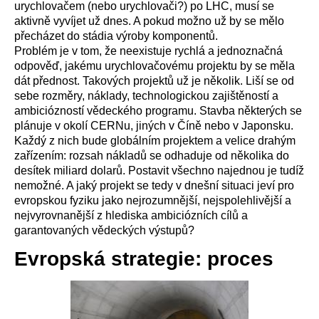
urychlovačem (nebo urychlovači?) po LHC, musí se
aktivně vyvíjet už dnes. A pokud možno už by se mělo
přecházet do stádia výroby komponentů.
Problém je v tom, že neexistuje rychlá a jednoznačná
odpověď, jakému urychlovačovému projektu by se měla
dát přednost. Takových projektů už je několik. Liší se od
sebe rozměry, náklady, technologickou zajištěností a
ambiciózností vědeckého programu. Stavba některých se
plánuje v okolí CERNu, jiných v Číně nebo v Japonsku.
Každý z nich bude globálním projektem a velice drahým
zařízením: rozsah nákladů se odhaduje od několika do
desítek miliard dolarů. Postavit všechno najednou je tudíž
nemožné. A jaký projekt se tedy v dnešní situaci jeví pro
evropskou fyziku jako nejrozumnější, nejspolehlivější a
nejvyrovnanější z hlediska ambiciózních cílů a
garantovaných vědeckých výstupů?
Evropská strategie: proces