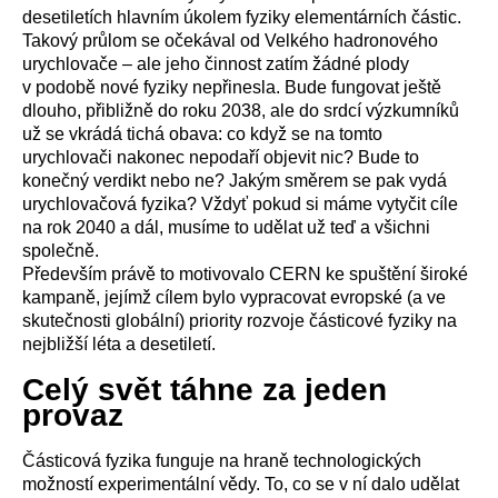
desetiletích hlavním úkolem fyziky elementárních částic.
Takový průlom se očekával od Velkého hadronového
urychlovače – ale jeho činnost zatím žádné plody
v podobě nové fyziky nepřinesla. Bude fungovat ještě
dlouho, přibližně do roku 2038, ale do srdcí výzkumníků
už se vkrádá tichá obava: co když se na tomto
urychlovači nakonec nepodaří objevit nic? Bude to
konečný verdikt nebo ne? Jakým směrem se pak vydá
urychlovačová fyzika? Vždyť pokud si máme vytyčit cíle
na rok 2040 a dál, musíme to udělat už teď a všichni
společně.
Především právě to motivovalo CERN ke spuštění široké
kampaně, jejímž cílem bylo vypracovat evropské (a ve
skutečnosti globální) priority rozvoje částicové fyziky na
nejbližší léta a desetiletí.
Celý svět táhne za jeden
provaz
Částicová fyzika funguje na hraně technologických
možností experimentální vědy. To, co se v ní dalo udělat