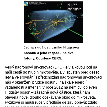
Jedna z událostí vzniku Higgsova
bosonu a jeho rozpadu na dva
fotony. Courtesy CERN.
Velký hadronový urychlovač (LHC) je vlajkovou lodí na
naší cestě do hlubin mikrosvěta. Byl spuštěn před deseti
lety a ve srovnání s předchozími hadronovými urychlovači
nás v okamžení prudce posunul na škále energií,
vzdáleností a intenzit. V roce 2012 na něm byl objeven
Higgsův boson – zásadně nová částice, která nám
otevřela nové, dlouho očekávané okno do mikrosvěta.
Fyzikové si mnuli ruce v předtuše gejzíru objevů: zdálo