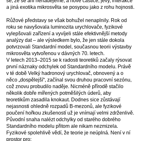
se, že se ani nenadějeme, a nové částice, jevy, interakce
a jiná exotika mikrosvěta se posypou jako z rohu hojnosti.
Růžové představy se však bohužel nenaplnily. Rok od
roku se navyšovala luminozita urychlovače, fyzikové
vylepšovali zařízení a vyvíjeli stále efektivnější metody
analýzy dat – ale výsledkem bylo, že jen stále dokola
potvrzovali Standardní model, současnou teorii výstavby
mikrosvěta vytvořenou v dávných 70. letech.
V letech 2013–2015 se k radosti teoretiků začaly rýsovat
první náznaky odchylek od Standardního modelu. Právě
v té době Velký hadronový urychlovač, obnovený a o
něco „dospělejší“, začínal svou druhou pracovní sezónu,
což znovu probudilo naděje. Nicméně přírodě stačilo
několik dobře mířených potměšilých úderů, aby
teoretikům zasadila knokaut. Dodnes sice zůstávají
nejasnosti ohledně rozpadů B-mezonů, ale fyzikové
poučení hořkou zkušeností už je vnímají velmi zdrženlivě.
Původní snaha nalézt odchylky od starého dobrého
Standardního modelu přitom ale nikam nezmizela.
Fyzikové spolehlivě vědí, že teorie je neúplná. Není v ní
prostor pro: