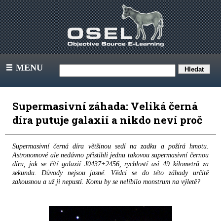
MENU
III
Supermasivní záhada: Veliká černá
díra putuje galaxií a nikdo neví proč
Supermasivní černá díra většinou sedí na zadku a požírá hmotu.
Astronomové ale nedávno přistihli jednu takovou supermasivní černou
díru, jak se řítí galaxií J0437+2456, rychlostí asi 49 kilometrů za
sekundu. Důvody nejsou jasné. Vědci se do této záhady určitě
zakousnou a už ji nepustí. Komu by se nelíbilo monstrum na výletě?