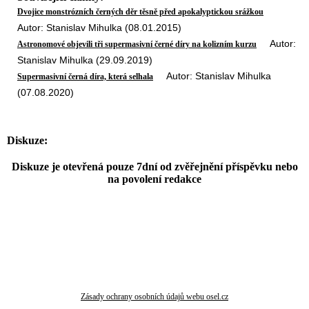
Dvojice monstrózních černých děr těsně před apokalyptickou srážkou
Autor: Stanislav Mihulka (08.01.2015)
Autor:
Astronomové objevili tři supermasivní černé díry na kolizním kurzu
Stanislav Mihulka (29.09.2019)
Autor: Stanislav Mihulka
Supermasivní černá díra, která selhala
(07.08.2020)
Diskuze:
Diskuze je otevřená pouze 7dní od zvěřejnění příspěvku nebo
na povolení redakce
Zásady ochrany osobních údajů webu osel.cz