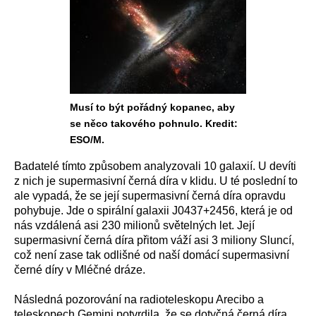
Musí to být pořádný kopanec, aby
se něco takového pohnulo. Kredit:
ESO/M.
Badatelé tímto způsobem analyzovali 10 galaxií. U devíti
z nich je supermasivní černá díra v klidu. U té poslední to
ale vypadá, že se její supermasivní černá díra opravdu
pohybuje. Jde o spirální galaxii J0437+2456, která je od
nás vzdálená asi 230 milionů světelných let. Její
supermasivní černá díra přitom váží asi 3 miliony Sluncí,
což není zase tak odlišné od naší domácí supermasivní
černé díry v Mléčné dráze.
Následná pozorování na radioteleskopu Arecibo a
teleskopech Gemini potvrdila, že se dotyčná černá díra