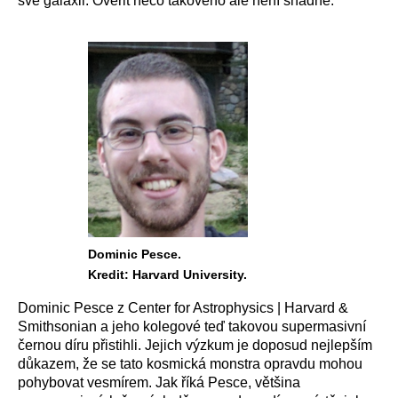
své galaxii. Ověřit něco takového ale není snadné.
Dominic Pesce.
Kredit: Harvard University.
Dominic Pesce z Center for Astrophysics | Harvard &
Smithsonian a jeho kolegové teď takovou supermasivní
černou díru přistihli. Jejich výzkum je doposud nejlepším
důkazem, že se tato kosmická monstra opravdu mohou
pohybovat vesmírem. Jak říká Pesce, většina