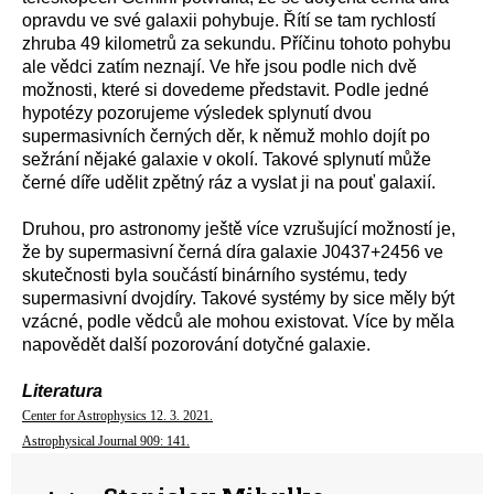
opravdu ve své galaxii pohybuje. Řítí se tam rychlostí
zhruba 49 kilometrů za sekundu. Příčinu tohoto pohybu
ale vědci zatím neznají. Ve hře jsou podle nich dvě
možnosti, které si dovedeme představit. Podle jedné
hypotézy pozorujeme výsledek splynutí dvou
supermasivních černých děr, k němuž mohlo dojít po
sežrání nějaké galaxie v okolí. Takové splynutí může
černé díře udělit zpětný ráz a vyslat ji na pouť galaxií.
Druhou, pro astronomy ještě více vzrušující možností je,
že by supermasivní černá díra galaxie J0437+2456 ve
skutečnosti byla součástí binárního systému, tedy
supermasivní dvojdíry. Takové systémy by sice měly být
vzácné, podle vědců ale mohou existovat. Více by měla
napovědět další pozorování dotyčné galaxie.
Literatura
Center for Astrophysics 12. 3. 2021.
Astrophysical Journal 909: 141.