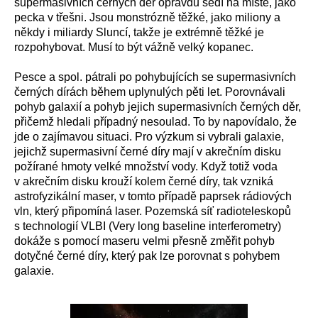
supermasivních černých děr opravdu sedí na místě, jako
pecka v třešni. Jsou monstrózně těžké, jako miliony a
někdy i miliardy Sluncí, takže je extrémně těžké je
rozpohybovat. Musí to být vážně velký kopanec.
Pesce a spol. pátrali po pohybujících se supermasivních
černých dírách během uplynulých pěti let. Porovnávali
pohyb galaxií a pohyb jejich supermasivních černých děr,
přičemž hledali případný nesoulad. To by napovídalo, že
jde o zajímavou situaci. Pro výzkum si vybrali galaxie,
jejichž supermasivní černé díry mají v akrečním disku
požírané hmoty velké množství vody. Když totiž voda
v akrečním disku krouží kolem černé díry, tak vzniká
astrofyzikální maser, v tomto případě paprsek rádiových
vln, který připomíná laser. Pozemská síť radioteleskopů
s technologií VLBI (Very long baseline interferometry)
dokáže s pomocí maseru velmi přesně změřit pohyb
dotyčné černé díry, který pak lze porovnat s pohybem
galaxie.