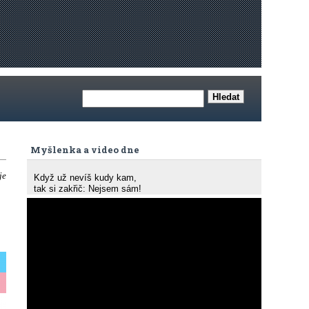
Myšlenka a video dne
je
Když už nevíš kudy kam,
tak si zakřič: Nejsem sám!