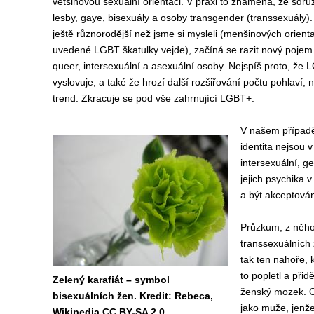
většinovou sexuální orientaci. V praxi to znamená, že sdru
lesby, gaye, bisexuály a osoby transgender (transsexuály).
ještě různorodější než jsme si mysleli
(
menšinových orient
uvedené
LGBT škatulky
vejde)
, začíná se razit nový poje
queer, intersexuální a asexuální osoby. Nejspíš proto, že
L
vyslovuje, a také že
hrozí další rozšiřování počtu pohlaví, 
trend. Z
kracuje se pod vše zahrnující LGBT+.
V našem případ
identita nejsou 
intersexuální, g
jejich psychika 
a být akceptován
Průzkum, z něhož
transsexuálních 
tak ten nahoře, k
to popletl a přid
Zelený karafiát – symbol
ženský mozek. Ok
bisexuálních žen. Kredit: Rebeca,
jako muže, jenž
Wikipedia,CC BY-SA 2.0