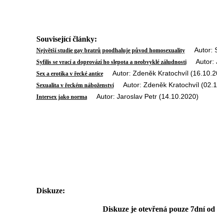
Související články:
Autor: St
Největší studie gay bratrů poodhaluje původ homosexuality
Autor: J
Syfilis se vrací a doprovází ho slepota a neobvyklé záludnosti
Autor: Zdeněk Kratochvíl (16.10.2
Sex a erotika v řecké antice
Autor: Zdeněk Kratochvíl (02.1
Sexualita v řeckém náboženství
Autor: Jaroslav Petr (14.10.2020)
Intersex jako norma
Diskuze:
Diskuze je otevřená pouze 7dní od