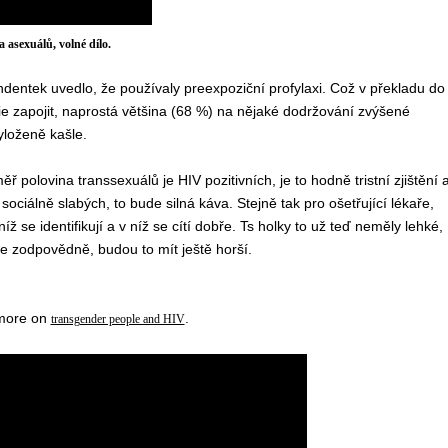
 asexuálů, volné dílo.
ndentek uvedlo, že používaly preexpoziční profylaxi. Což v překladu do
e zapojit, naprostá většina (68 %) na nějaké dodržování zvýšené
yloženě kašle.
ěř polovina transsexuálů
je
HIV pozitivních, je to hodně tristní zjištění
a
 sociálně slabých, to bude
silná káva. Stejně tak pro ošetřující lékaře,
ž se identifikují a v níž se cítí dobře.
Ts holky to už teď neměly lehké,
se zodpovědně, budou to mít ještě horší.
 more on
.
transgender people and HIV