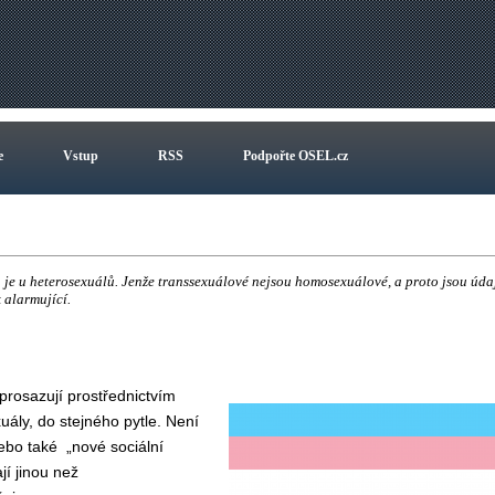
e
Vstup
RSS
Podpořte OSEL.cz
mu je u heterosexuálů. Jenže transsexuálové nejsou homosexuálové, a proto jsou úda
 alarmující.
prosazují prostřednictvím
ály, do stejného pytle. Není
bo také „nové sociální
jí jinou než