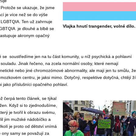
žuje
 Protože se uk
azuje
, že jsme
ací
je více než
se do
výše
m LGBTQIA. Ten už zahrnuje
Vlajka hnutí trangender, volné dílo.
GBTQIA je dlouhé a
blbě se
nastup
uje
akronym opačný
ě se soustředíme jen na
tu část komunity,
u níž psychická a pohlavní
v souladu. Jinak řečeno, na zcela normální osoby, které nemají
enetické nebo jiné chromozómové abnormality, ale mají
jen
tu smůlu, že
v mozkovém centru, je jaksi mimo. Dotyčný,
respektive
dotyčná, chtějí ží
i jako příslušníci opačného pohlaví.
 čerpá tento článek, se týkal
žen. Když si to zjednodušíme,
terý je tvořil k obrazu svému,
ělil jim mužské nádobíčko a
olí je proto od dětství vnímá
e ony samy se považují za