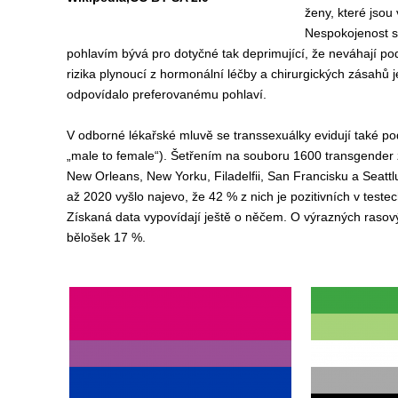
ženy, které jsou
Nespokojenost s
pohlavím bývá pro dotyčné tak deprimující, že neváhají pods
rizika plynoucí z hormonální léčby a chirurgických zásahů je
odpovídalo preferovanému pohlaví.
V odborné lékařské mluvě se transsexuálky evidují také po
„male to female“). Šetřením na souboru 1600 transgender ž
New Orleans, New Yorku, Filadelfii, San Francisku a Seatt
až 2020 vyšlo najevo, že 42 % z nich je pozitivních v testec
Získaná data vypovídají ještě o něčem. O výrazných rasovýc
bělošek 17 %.