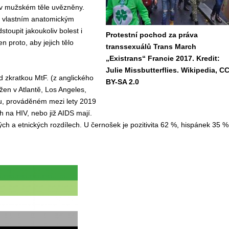
 v mužském těle uvězněny.
 vlastním anatomickým
toupit jakoukoliv bolest i
Protestní pochod za práva
n proto, aby jejich tělo
transsexuálů Trans March
„Existrans“ Francie 2017. Kredit:
Julie Missbutterflies. Wikipedia, C
d zkratkou MtF. (z anglického
BY-SA 2.0
en v Atlantě, Los Angeles,
lu, prováděném mezi lety 2019
h na HIV, nebo již AIDS mají.
h a etnických rozdílech. U černošek je pozitivita 62 %, hispánek 35 %