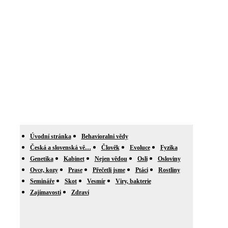
Úvodní stránka
Behavioralni vědy
Česká a slovenská vě…
Člověk
Evoluce
Fyzika
Genetika
Kabinet
Nejen vědou
Osli
Osloviny
Ovce, kozy
Prase
Přečetli jsme
Ptáci
Rostliny
Semináře
Skot
Vesmír
Viry, bakterie
Zajímavosti
Zdraví