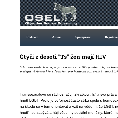
Redakce
Autoři
Spolupráce
Registrac
Čtyři z deseti "Ts" žen mají HIV
O homosexuálech se ví, že je mezi nimi více HIV pozitivních, než to
zveřejněné Americkým střediskem pro kontrolu a prevenci nemocí tak
Transsexuálové se rádi označují zkratkou „Ts“ a svá práva 
hnutí LGBT. Proto je veřejnost často
strká spolu s homosexu
na škodu se v tom orientovat a vzít na vědomí, že
LGBT, ne
hnutí“, se zabývá a hájí
všechny
sociální menšiny, které ma