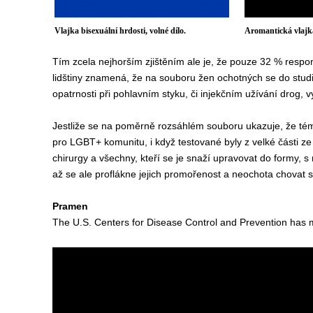
Vlajka bisexuální hrdosti, volné dílo.
Aromantická vlajka
Tím zcela nejhorším zjištěním ale je, že pouze 32 % respo
lidštiny znamená, že na souboru žen ochotných se do studi
opatrnosti při pohlavním styku, či injekčním užívání drog, v
Jestliže se na poměrně rozsáhlém souboru
ukazuje, že
tém
pro
LGBT+ komunitu, i když testované byly z velké části ze
chirurgy a všechny, kteří se je snaží upravovat do formy, s ní
až se ale proflákne jejich promořenost a neochota chovat 
P
ramen
The U.S. Centers for Disease Control and Prevention has