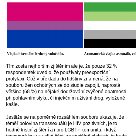
Vlajka bisexuální hrdosti, volné dílo.
Aromantická vlajka asexuálů, vol
Tím zcela nejhorším zjištěním ale je, že pouze 32 %
respondentek uvedlo, že používaly preexpoziční
profylaxi. Což v překladu do lidštiny znamená, že na
souboru žen ochotných se do studie zapojit, naprostá
většina (68 %) na nějaké dodržování zvýšené opatrnosti
při pohlavním styku, či injekčním užívání drog, vyloženě
kašle.
Jestliže se na poměrně rozsáhlém souboru
ukazuje, že
téměř polovina transsexuálů
je
HIV pozitivních, je to
hodně tristní zjištění
a i pro
LGBT+ komunitu, i když