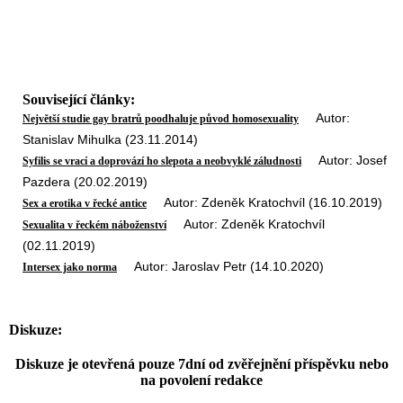
Související články:
Autor:
Největší studie gay bratrů poodhaluje původ homosexuality
Stanislav Mihulka (23.11.2014)
Autor: Josef
Syfilis se vrací a doprovází ho slepota a neobvyklé záludnosti
Pazdera (20.02.2019)
Autor: Zdeněk Kratochvíl (16.10.2019)
Sex a erotika v řecké antice
Autor: Zdeněk Kratochvíl
Sexualita v řeckém náboženství
(02.11.2019)
Autor: Jaroslav Petr (14.10.2020)
Intersex jako norma
Diskuze:
Diskuze je otevřená pouze 7dní od zvěřejnění příspěvku nebo
na povolení redakce