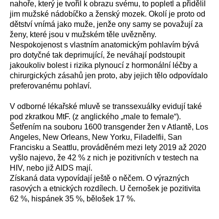
nahoře, který je tvořil k obrazu svému, to popletl a přidělil
jim mužské nádobíčko a ženský mozek. Okolí je proto od
dětství vnímá jako muže, jenže ony samy se považují za
ženy, které jsou v mužském těle uvězněny.
Nespokojenost s vlastním anatomickým pohlavím bývá
pro dotyčné tak deprimující, že neváhají podstoupit
jakoukoliv bolest i rizika plynoucí z hormonální léčby a
chirurgických zásahů jen proto, aby jejich tělo odpovídalo
preferovanému pohlaví.
V odborné lékařské mluvě se transsexuálky evidují také
pod zkratkou MtF. (z anglického „male to female“).
Šetřením na souboru 1600 transgender žen v Atlantě, Los
Angeles, New Orleans, New Yorku, Filadelfii, San
Francisku a Seattlu, prováděném mezi lety 2019 až 2020
vyšlo najevo, že 42 % z nich je pozitivních v testech na
HIV, nebo již AIDS mají.
Získaná data vypovídají ještě o něčem. O výrazných
rasových a etnických rozdílech. U černošek je pozitivita
62 %, hispánek 35 %, bělošek 17 %.