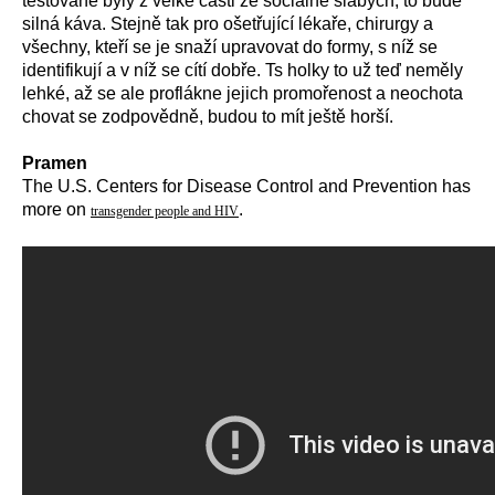
testované byly z velké části ze sociálně slabých, to bude
silná káva. Stejně tak pro ošetřující lékaře, chirurgy a
všechny, kteří se je snaží upravovat do formy, s níž se
identifikují a v níž se cítí dobře.
Ts holky to už teď neměly
lehké, až se ale proflákne jejich promořenost a neochota
chovat se zodpovědně, budou to mít ještě horší.
P
ramen
The U.S. Centers for Disease Control and Prevention has
more on
.
transgender people and HIV