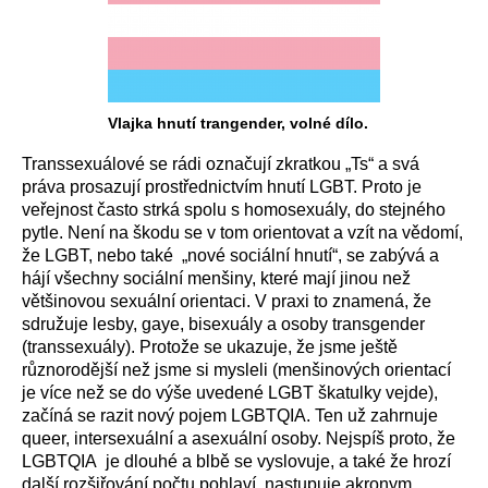
Vlajka hnutí trangender, volné dílo.
Transsexuálové se rádi označují zkratkou „Ts“ a svá
práva prosazují prostřednictvím hnutí LGBT. Proto je
veřejnost často
strká spolu s homosexuály, do stejného
pytle. Není na škodu se v tom orientovat a vzít na vědomí,
že
LGBT, nebo také „nové sociální hnutí“, se zabývá a
hájí
všechny
sociální menšiny, které mají jinou než
většinovou sexuální orientaci. V praxi to znamená, že
sdružuje lesby, gaye, bisexuály a osoby transgender
(transsexuály). Protože se uk
azuje
, že jsme ještě
různorodější než jsme si mysleli
(
menšinových orientací
je více než
se do
výše uvedené
LGBT škatulky
vejde)
,
začíná se razit nový pojem LGBTQIA. Ten už zahrnuje
queer, intersexuální a asexuální osoby. Nejspíš proto, že
LGBTQIA je dlouhé a
blbě se vyslovuje, a také že
hrozí
další rozšiřování počtu pohlaví, nastup
uje
akronym