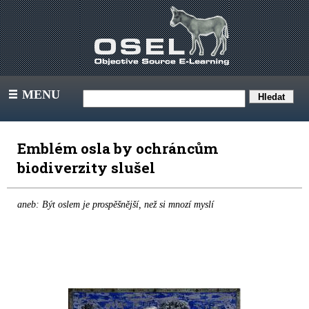
MENU
III
Emblém osla by ochráncům
biodiverzity slušel
aneb: Být oslem je prospěšnější, než si mnozí myslí