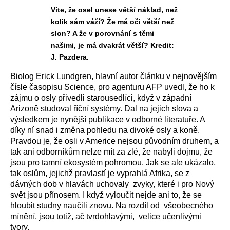
Víte, že osel unese větší náklad, než
kolik sám váží? Že má oči větší než
slon? A že v porovnání s těmi
našimi, je má dvakrát větší? Kredit:
J. Pazdera.
Biolog Erick Lundgren, hlavní autor článku v nejnovějším
čísle časopisu Science, pro agenturu AFP uvedl, že ho k
zájmu o osly přivedli starousedlíci, když v západní
Arizoně studoval říční systémy. Dal na jejich slova a
výsledkem je nynější publikace v odborné literatuře. A
díky ní snad i změna pohledu na divoké osly a koně.
Pravdou je, že osli v Americe nejsou původním druhem, a
tak ani odborníkům nelze mít za zlé, že nabyli dojmu, že
jsou pro tamní ekosystém pohromou. Jak se ale ukázalo,
tak oslům, jejichž pravlastí je vyprahlá Afrika, se z
dávných dob v hlavách uchovaly zvyky, které i pro Nový
svět jsou přínosem. I když vyloučit nejde ani to, že se
hloubit studny naučili znovu. Na rozdíl od všeobecného
mínění, jsou totiž, ač tvrdohlavými, velice učenlivými
tvory.