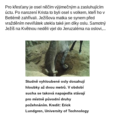
Pro křesťany je osel něčím výjimečným a zasluhujícím
úctu. Po narození Krista to byli osel s volkem, kteří ho v
Betlémě zahřívali. Ježíšova matka se synem před
vražděním neviňátek utekla také jen díky oslu. Samotný
Ježíš na Květnou neděli vjel do Jeruzaléma na oslovi,...
Studně vyhloubené osly dosahují
hloubky až dvou metrů. V období
sucha se taková napajedla stávají
pro místně původní druhy
požehnáním. Kredit: Erick
Lundgren, University of Technology