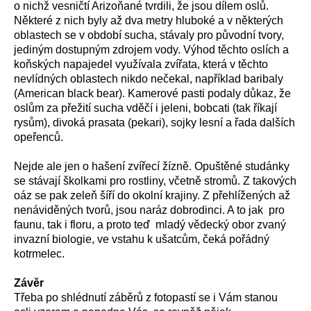
o nichž vesničtí Arizoňané tvrdili, že jsou dílem oslů.
Některé z nich byly až dva metry hluboké a v některých
oblastech se v období sucha, stávaly pro původní tvory,
jediným dostupným zdrojem vody. Výhod těchto oslích a
koňských napajedel využívala zvířata, která v těchto
nevlídných oblastech nikdo nečekal, například baribaly
(American black bear). Kamerové pasti podaly důkaz, že
oslům za přežití sucha vděčí i jeleni, bobcati (tak říkají
rysům), divoká prasata (pekari), sojky lesní a řada dalších
opeřenců.
Nejde ale jen o hašení zvířecí žízně. Opuštěné studánky
se stávají školkami pro rostliny, včetně stromů. Z takových
oáz se pak zeleň šíří do okolní krajiny. Z přehlížených až
nenáviděných tvorů, jsou naráz dobrodinci. A to jak pro
faunu, tak i floru, a proto teď mladý vědecký obor zvaný
invazní biologie, ve vstahu k ušatcům, čeká pořádný
kotrmelec.
Závěr
Třeba po shlédnutí záběrů z fotopastí se i Vám stanou