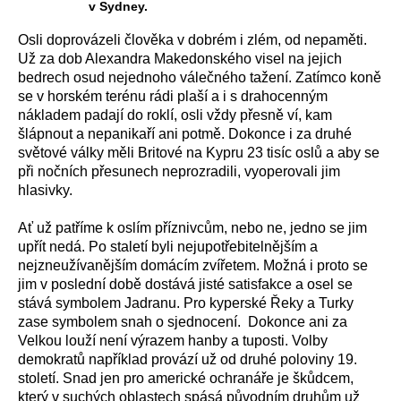
v Sydney.
Osli doprovázeli člověka v dobrém i zlém, od nepaměti.
Už za dob Alexandra Makedonského visel na jejich
bedrech osud nejednoho válečného tažení. Zatímco koně
se v horském terénu rádi plaší a i s drahocenným
nákladem padají do roklí, osli vždy přesně ví, kam
šlápnout a nepanikaří ani potmě. Dokonce i za druhé
světové války měli Britové na Kypru 23 tisíc oslů a aby se
při nočních přesunech neprozradili, vyoperovali jim
hlasivky.
Ať už patříme k oslím příznivcům, nebo ne, jedno se jim
upřít nedá. Po staletí byli nejupotřebitelnějším a
nejzneužívanějším domácím zvířetem. Možná i proto se
jim v poslední době dostává jisté satisfakce a osel se
stává symbolem Jadranu. Pro kyperské Řeky a Turky
zase symbolem snah o sjednocení. Dokonce ani za
Velkou louží není výrazem hanby a tuposti. Volby
demokratů například provází už od druhé poloviny 19.
století. Snad jen pro americké ochranáře je škůdcem,
který v suchých oblastech spásá původním druhům už