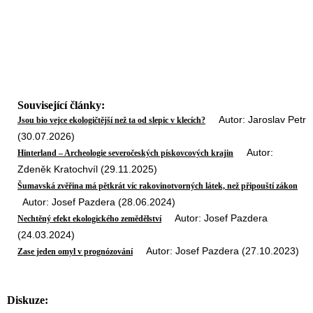
Související články:
Autor: Jaroslav Petr
Jsou bio vejce ekologičtější než ta od slepic v klecích?
(30.07.2026)
Autor:
Hinterland – Archeologie severočeských pískovcových krajin
Zdeněk Kratochvíl (29.11.2025)
Šumavská zvěřina má pětkrát víc rakovinotvorných látek, než připouští zákon
Autor: Josef Pazdera (28.06.2024)
Autor: Josef Pazdera
Nechtěný efekt ekologického zemědělství
(24.03.2024)
Autor: Josef Pazdera (27.10.2023)
Zase jeden omyl v prognózování
Diskuze: