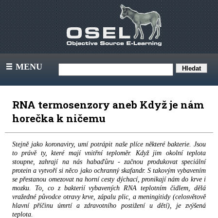
MENU
III
RNA termosenzory aneb Když je nám
horečka k ničemu
Stejně jako koronaviry, umí potrápit naše plíce některé bakterie. Jsou
to právě ty, které mají vnitřní teploměr. Když jim okolní teplota
stoupne, zahrají na nás habaďůru - začnou produkovat speciální
protein a vytvoří si něco jako ochranný skafandr. S takovým vybavením
se přestanou omezovat na horní cesty dýchací, pronikají nám do krve i
mozku. To, co z bakterií vybavených RNA teplotním čidlem, dělá
vražedné původce otravy krve, zápalu plic, a meningitidy (celosvětově
hlavní příčinu úmrtí a zdravotního postižení u dětí), je zvýšená
teplota.