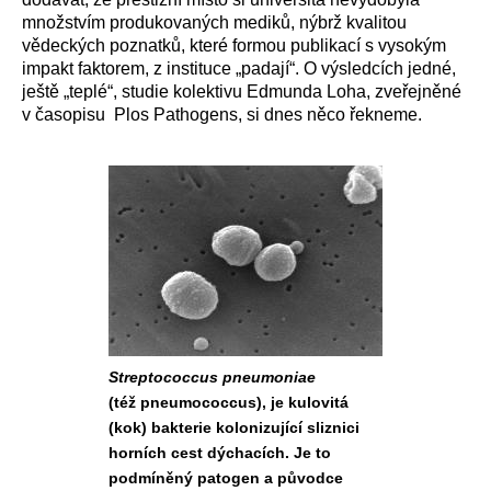
množstvím produkovaných mediků, nýbrž kvalitou
vědeckých poznatků, které formou publikací s vysokým
impakt faktorem, z instituce „padají“. O výsledcích jedné,
ještě „teplé“, studie kolektivu Edmunda Loha, zveřejněné
v časopisu Plos Pathogens, si dnes něco řekneme.
Streptococcus pneumoniae
(též pneumococcus), je kulovitá
(kok) bakterie kolonizující sliznici
horních cest dýchacích. Je to
podmíněný patogen a původce