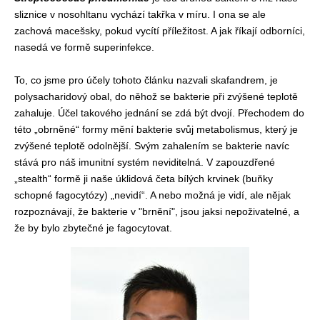
sliznice v nosohltanu vychází takřka v míru. I ona se ale
zachová macešsky, pokud vycítí příležitost. A jak říkají odborníci,
nasedá ve formě superinfekce.
To, co jsme pro účely tohoto článku nazvali skafandrem, je
polysacharidový obal, do něhož se bakterie při zvýšené teplotě
zahaluje. Účel takového jednání se zdá být dvojí. Přechodem do
této „obrněné“ formy mění bakterie svůj metabolismus, který je
zvýšené teplotě odolnější. Svým zahalením se bakterie navíc
stává pro náš imunitní systém neviditelná. V zapouzdřené
„stealth“ formě ji naše úklidová četa bílých krvinek (buňky
schopné fagocytózy) „nevidí“. A nebo možná je vidí, ale nějak
rozpoznávají, že bakterie v "brnění", jsou jaksi nepoživatelné, a
že by bylo zbytečné je fagocytovat.