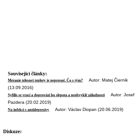
Související články:
Autor: Matej Čiernik
Meranie telesnej teploty je nepresné. Čo s tým?
(13.09.2016)
Autor: Josef
Syfilis se vrací a doprovází ho slepota a neobvyklé záludnosti
Pazdera (20.02.2019)
Autor: Václav Diopan (20.06.2019)
Na infekci s antidepresivy
Diskuze: