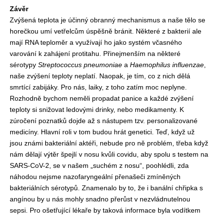
Závěr
Zvýšená teplota je účinný obranný mechanismus a naše tělo se
horečkou umí vetřelcům úspěšně bránit. Některé z bakterií ale
mají RNA teploměr a využívají ho jako systém včasného
varování k zahájení protitahu. Přinejmenším na některé
sérotypy
Streptococcus pneumoniae
a
Haemophilus influenzae
,
naše zvýšení teploty neplatí. Naopak, je tím, co z nich dělá
smrtící zabijáky. Pro nás, laiky, z toho zatím moc neplyne.
Rozhodně bychom neměli propadat panice a každé zvýšení
teploty si snižovat ledovými drinky, nebo medikamenty. K
zúročení poznatků dojde až s nástupem tzv. personalizované
medicíny. Hlavní roli v tom budou hrát genetici. Teď, když už
jsou známi bakteriální aktéři, nebude pro ně problém, třeba když
nám dělají výtěr špejlí v nosu kvůli covidu, aby spolu s testem na
SARS-CoV-2, se v našem „suchém z nosu“, poohlédli, zda
náhodou nejsme nazofaryngeální přenašeči zmíněných
bakteriálních sérotypů. Znamenalo by to, že i banální chřipka s
angínou by u nás mohly snadno přerůst v nezvládnutelnou
sepsi. Pro ošetřující lékaře by taková informace byla vodítkem