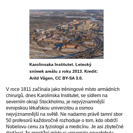
Karolinsaka Institutet. Letecký
snímek areálu z roku 2013. Kredit:
Arild Vågen, CC BY-SA 3.0.
V roce 1811 začínala jako tréningové místo armádních
chirurgů, dnes Karolinska Institutet, se sídlem na
severním okraji Stockholmu, je nejvýznamnější
evropskou lékařskou univerzitou a osmou
nejvýznamnější na světě. Ne nadarmo právě tamní sbor
50 profesorů každoročně rozhoduje o tom, kdo obdrží
Nobelovu cenu za fyziologii a medicínu. Je asi zbytečné
dodávat, že prestižní místo si universita nevydobyla