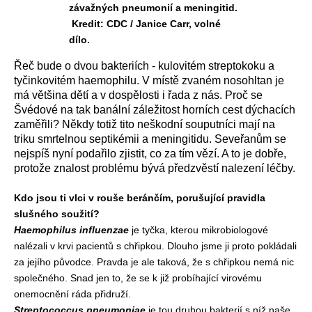
závažných pneumonií a meningitid.
Kredit: CDC / Janice Carr, volné
dílo.
Řeč bude o dvou bakteriích - kulovitém streptokoku a
tyčinkovitém haemophilu. V místě zvaném nosohltan je
má většina dětí a v dospělosti i řada z nás. Proč se
Švédové na tak banální záležitost horních cest dýchacích
zaměřili? Někdy totiž tito neškodní souputníci mají na
triku smrtelnou septikémii a meningitidu. Seveřanům se
nejspíš nyní podařilo zjistit, co za tím vězí. A to je dobře,
protože znalost problému bývá předzvěstí nalezení léčby.
Kdo jsou ti vlci v rouše beránčím, porušující pravidla
slušného soužití?
Haemophilus influenzae
je tyčka, kterou mikrobiologové
nalézali v krvi pacientů s chřipkou. Dlouho jsme ji proto pokládali
za jejího původce. Pravda je ale taková, že s chřipkou nemá nic
společného. Snad jen to, že se k již probíhající virovému
onemocnění ráda přidruží.
Streptococcus pneumoniae
je tou druhou bakterií s níž naše