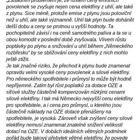
„
Zásadním problémem je, že růstem ceny emisních
povolenek se zvyšuje nejen cena elektřiny z uhlí, ale také
z plynu. Sice méně, protože emise z plynu jsou poloviční
než u uhlí, ale také významně. Uhlí tak plyn bude dohánět
delší dobu a ceny se protnou u vyšší hodnoty. Ta
pochopitelně závisí i na ceně samotného paliva a ta se u
obou komodit v poslední době zvyšovala. Vlivem růstu
poptávky po plynu a snižování u uhlí během „Německého
rozbřesku“ by se sbližování ceny elektřiny z nich mohlo
ještě ztížit.
Je tak značné riziko, že přechod k plynu bude znamenat
opravdu velmi vysoké ceny povolenek a silové elektřiny.
Pro německého spotřebitele i průmysl to může být hodně
nepříjemné. Zatím byl růst poplatků za dotace OZE a
síťové služby částečně kompenzován nízkými cenami
silové elektřiny. I tak má Německo nejvyšší cenu elektřiny
pro spotřebitele, a i cena pro průmysl, u kterého jsou
částečně náklady na OZE dotace přenášeny na
spotřebitele, je vysoká. Zároveň však zvýšení ceny silové
elektřiny nemusí znamenat znatelné snížení velikostí
dotací na OZE. V dobách ideálních větrných podmínek
pořád bude takový přebytek větrné elektřiny, že povede