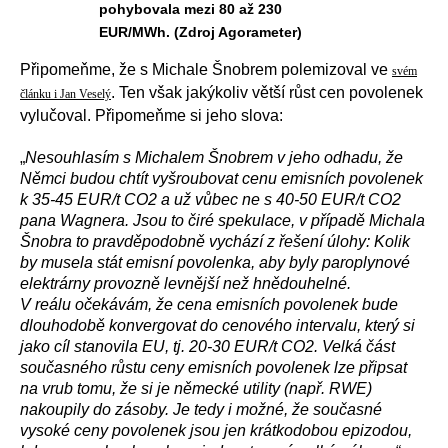
pohybovala mezi 80 až 230
EUR/MWh. (Zdroj Agorameter)
Připomeňme, že s Michale Šnobrem polemizoval ve
svém
. Ten však jakýkoliv větší růst cen povolenek
článku i Jan Veselý
vylučoval. Připomeňme si jeho slova:
„
Nesouhlasím s Michalem Šnobrem v jeho odhadu, že
Němci budou chtít vyšroubovat cenu emisních povolenek
k 35-45 EUR/t CO2 a už vůbec ne s
40-50 EUR/t CO2
pana Wagnera
. Jsou to čiré spekulace, v případě Michala
Šnobra to pravděpodobně vychází z řešení úlohy: Kolik
by musela stát emisní povolenka, aby byly paroplynové
elektrárny provozně levnější než hnědouhelné.
V reálu očekávám, že cena emisních povolenek bude
dlouhodobě konvergovat do cenového intervalu, který si
jako cíl stanovila EU, tj. 20-30 EUR/t CO2. Velká část
současného růstu ceny emisních povolenek lze připsat
na vrub tomu, že si je německé utility (např.
RWE
)
nakoupily do zásoby. Je tedy i možné, že současné
vysoké ceny povolenek jsou jen krátkodobou epizodou,