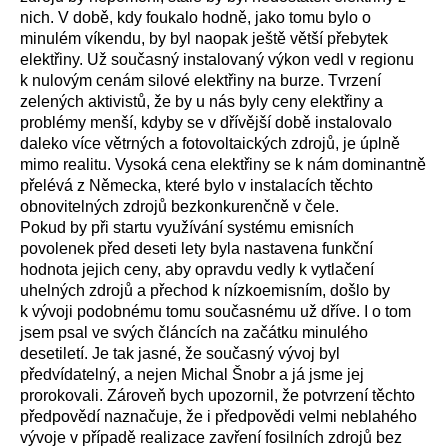
nich. V době, kdy foukalo hodně, jako tomu bylo o
minulém víkendu, by byl naopak ještě větší přebytek
elektřiny. Už současný instalovaný výkon vedl v regionu
k nulovým cenám silové elektřiny na burze. Tvrzení
zelených aktivistů, že by u nás byly ceny elektřiny a
problémy menší, kdyby se v dřívější době instalovalo
daleko více větrných a fotovoltaických zdrojů, je úplně
mimo realitu. Vysoká cena elektřiny se k nám dominantně
přelévá z Německa, které bylo v instalacích těchto
obnovitelných zdrojů bezkonkurenčně v čele.
Pokud by při startu využívání systému emisních
povolenek před deseti lety byla nastavena funkční
hodnota jejich ceny, aby opravdu vedly k vytlačení
uhelných zdrojů a přechod k nízkoemisním, došlo by
k vývoji podobnému tomu současnému už dříve. I o tom
jsem psal ve svých článcích na začátku minulého
desetiletí. Je tak jasné, že současný vývoj byl
předvídatelný, a nejen Michal Šnobr a já jsme jej
prorokovali. Zároveň bych upozornil, že potvrzení těchto
předpovědí naznačuje, že i předpovědi velmi neblahého
vývoje v případě realizace zavření fosilních zdrojů bez