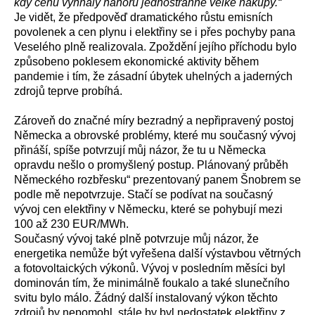
kdy cenu vyhnaly nahoru jednostranné velké nákupy.“
Je vidět, že předpověď dramatického růstu emisních
povolenek a cen plynu i elektřiny se i přes pochyby pana
Veselého plně realizovala. Zpoždění jejího příchodu bylo
způsobeno poklesem ekonomické aktivity během
pandemie i tím, že zásadní úbytek uhelných a jaderných
zdrojů teprve probíhá.
Zároveň do značné míry bezradný a nepřipravený postoj
Německa a obrovské problémy, které mu současný vývoj
přináší, spíše potvrzují můj názor, že tu u Německa
opravdu nešlo o promyšlený postup. Plánovaný průběh
Německého rozbřesku“ prezentovaný panem Šnobrem se
podle mě nepotvrzuje. Stačí se podívat na současný
vývoj cen elektřiny v Německu, které se pohybují mezi
100 až 230 EUR/MWh.
Současný vývoj také plně potvrzuje můj názor, že
energetika nemůže být vyřešena další výstavbou větrných
a fotovoltaických výkonů. Vývoj v posledním měsíci byl
dominován tím, že minimálně foukalo a také slunečního
svitu bylo málo. Žádný další instalovaný výkon těchto
zdrojů by nepomohl, stále by byl nedostatek elektřiny z