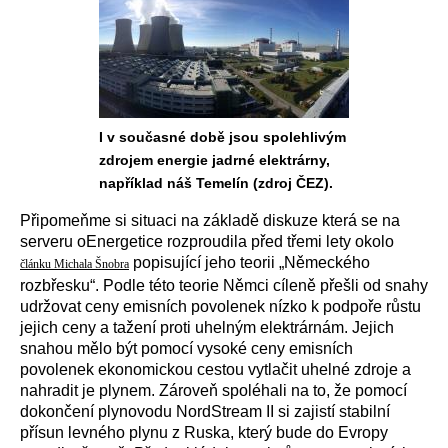
I v současné době jsou spolehlivým
zdrojem energie jadrné elektrárny,
například náš Temelín (zdroj ČEZ).
Připomeňme si situaci na základě diskuze která se na
serveru oEnergetice rozproudila před třemi lety okolo
popisující jeho teorii „Německého
článku Michala Šnobra
rozbřesku“. Podle této teorie Němci cíleně přešli od snahy
udržovat ceny emisních povolenek nízko k podpoře růstu
jejich ceny a tažení proti uhelným elektrárnám. Jejich
snahou mělo být pomocí vysoké ceny emisních
povolenek ekonomickou cestou vytlačit uhelné zdroje a
nahradit je plynem. Zároveň spoléhali na to, že pomocí
dokončení plynovodu NordStream II si zajistí stabilní
přísun levného plynu z Ruska, který bude do Evropy