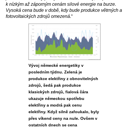
k nízkým až záporným cenám silové energie na burze.
Vysoká cena bude v době, kdy bude produkce větrných a
fotovoltaických zdrojů omezená.
“
Vývoj německé energetiky v
posledním týdnu. Zelená je
produkce elektřiny z obnovitelných
zdrojů, šedá pak produkce
klasických zdrojů, fialová čára
ukazuje německou spotřebu
elektřiny a modrá pak cenu
elektřiny. Když silně zafoukalo, byly
přes víkend ceny na nule. Ovšem v
ostatních dnech se cena