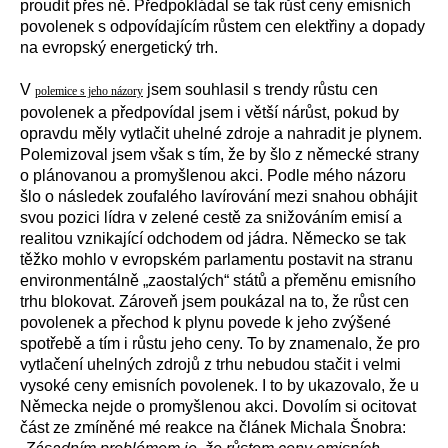
proudit přes ně. Předpokládal se tak růst ceny emisních
povolenek s odpovídajícím růstem cen elektřiny a dopady
na evropský energetický trh.
V
jsem souhlasil s trendy růstu cen
polemice s jeho názory
povolenek a předpovídal jsem i větší nárůst, pokud by
opravdu měly vytlačit uhelné zdroje a nahradit je plynem.
Polemizoval jsem však s tím, že by šlo z německé strany
o plánovanou a promyšlenou akci. Podle mého názoru
šlo o následek zoufalého lavírování mezi snahou obhájit
svou pozici lídra v zelené cestě za snižováním emisí a
realitou vznikající odchodem od jádra. Německo se tak
těžko mohlo v evropském parlamentu postavit na stranu
environmentálně „zaostalých“ států a přeměnu emisního
trhu blokovat. Zároveň jsem poukázal na to, že růst cen
povolenek a přechod k plynu povede k jeho zvýšené
spotřebě a tím i růstu jeho ceny. To by znamenalo, že pro
vytlačení uhelných zdrojů z trhu nebudou stačit i velmi
vysoké ceny emisních povolenek. I to by ukazovalo, že u
Německa nejde o promyšlenou akci. Dovolím si ocitovat
část ze zmíněné mé reakce na článek Michala Šnobra: