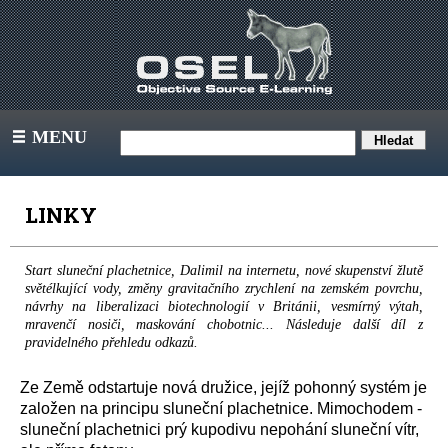
MENU
III
LINKY
Start sluneční plachetnice, Dalimil na internetu, nové skupenství žlutě
světélkující vody, změny gravitačního zrychlení na zemském povrchu,
návrhy na liberalizaci biotechnologií v Británii, vesmírný výtah,
mravenčí nosiči, maskování chobotnic... Následuje další díl z
pravidelného přehledu odkazů.
Ze Země odstartuje nová družice, jejíž pohonný systém je
založen na principu sluneční plachetnice. Mimochodem -
sluneční plachetnici prý kupodivu nepohání sluneční vítr,