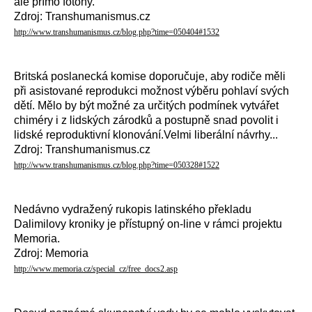
ale přímo fotony.
Zdroj: Transhumanismus.cz
http://www.transhumanismus.cz/blog.php?time=050404#1532
Britská poslanecká komise doporučuje, aby rodiče měli
při asistované reprodukci možnost výběru pohlaví svých
dětí. Mělo by být možné za určitých podmínek vytvářet
chiméry i z lidských zárodků a postupně snad povolit i
lidské reproduktivní klonování.Velmi liberální návrhy...
Zdroj: Transhumanismus.cz
http://www.transhumanismus.cz/blog.php?time=050328#1522
Nedávno vydražený rukopis latinského překladu
Dalimilovy kroniky je přístupný on-line v rámci projektu
Memoria.
Zdroj: Memoria
http://www.memoria.cz/special_cz/free_docs2.asp