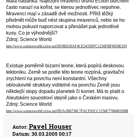
Malá hádanka: Nájezdní mravenci druhu Eciton burchelli
často narazí na kořist, se kterou jednotlivec nepohne.
Mravenci mají v zásadě dvě možnosti. Příliš těžký
předmět může buď nést skupina mravenců, nebo se ho
mohou pokusit naporcovat a přenášet pak jednotlivé
kusy. Co je výhodnější?
Zdroj: Science World
http://www.scienceworld.cz/sw.nsf/ID/8E618AF4CE5435DFC1256FBF0039E193
Existuje poměrně bizarní teorie, která popírá deskovou
tektoniku. Země se podle této teorie rozpíná, gravitační
zrychlení na povrchu není konstantní. Všechny
obloukovité struktury viditelné na povrchu Země jsou
někdejší stopy dopadu planetek či komet. Má to platit o
Aleutském souostroví stejně jako o Českém masivu.
Zdroj: Science World
http://www.scienceworld.cz/sw.nsf/ID/A1B6750C7FACF92CC1256F7700491D8B
Pavel Houser
Autor:
Datum:
30.03.2005 00:17