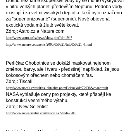
Dosud neznámé skupenství vody by se mohlo vyskytovat
v nitru velkých planet, především Neptunu. Podoba vody
existující za velmi vysokých teplot a tlaků bylo označeno
za "superionizované" (superionic). Nově objevená
exotická voda má žlutě světélkovat.
Zdroj: Astro.cz a Nature.com
http://www.astro.cz/cz/news/show.php?id=1947
http://www.nature.com/news/2005/050321/full/050321-4.html
Perlička: Chobotnice se dokáží maskovat nejenom
změnou barvy, ale i tvaru - předstírají například, že jsou
kokosovým ořechem nebo chomáčem řas.
Zdroj: Tiscali
http://www.tiscali.cz/mult/tis_aktualita.phtml?clanekid=72938&chan=mult
NASA vyhlašuje ceny pro projekty, které přispějí ke
konstrukci vesmírného výtahu.
Zdroj: New Scientist
http://www.newscientist.com/article.ns?id=dn7201