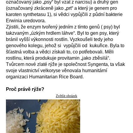
označovaný jako „psy“ byl vzat z narcisu) a druhý gen
(označovaný zkráceně jako „prt“ a který je genem pro
karoten synthetasu 1), si vědci vypůjčili z půdní bakterie
Erwinia uredovora.
Zjistili, že enzym tvořený jedním z tímto genů ( psy) byl
takzvaným „úzkým hrdlem láhve“. Byl to gen psy, který
bránil vyšší výkonnosti rostlin. Vyzkoušeli tedy jeho
genového kolegu, jehož si vypůjčili od kukuřice. Byla to
šťastná volba a vědci získali to, co potřebovali. Měli
rostlinu, která produkuje provitamin „jako zběsilá“.
Tvůrcem nové zlaté rýže je společnost Syngenta, ta však
svoje vlastnictví velkoryse věnovala humanitární
organizaci Humanitarian Rice Board.
Proč právě rýže?
Zvětšit obrázek