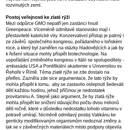
rozvinutých zemí.
Postoj veřejnosti ke zlaté rýži
Mezi odpůrce GMO nepatří jen zastánci hnutí
Greenpeace. Víceméně odmítavé stanovisko mají i
přestavitelé katolické víry. Konzervativní přístup je patrný i
ze závěrů společného kongresu, pořádaného v loňském
roce, a který byl zaměřen na otázky hladovějících a jak by
k řešení situace mohly přispět biotechnologie. Na
uspořádání zmíněného kongresu v Itálii se spolupodílely -
ambasáda USA a Pontifikální akademie s Universitou sv.
Řehoře v Římě. Téma zlaté rýže se zde dostalo na
přetřes. Zazněla zde sice argumentace, že tato rýže by
mohla přispět k tomu, aby se zastavilo oslepnutí šedesáti
dětí každou hodinu, jehož příčinou je nedostatek
provitaminu A. Stejně jako argument, že by zlatá rýže
mohla přispět ke snížení stávajícího počtu dvou milionů
dětí ročně, které v důsledku nedostatku tohoto vitaminu v
potravě umírají. Nicméně odmítavý postoj Vatikánu ke
genticky modifikovaným organismům nedoznal změny a
tak se v závěrečných materiálech místo podpory objevila