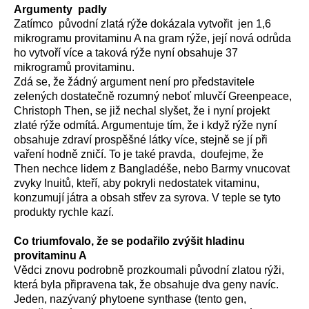
Argumenty padly
Zatímco původní zlatá rýže dokázala vytvořit jen 1,6
mikrogramu provitaminu A na gram rýže, její nová odrůda
ho vytvoří více a taková rýže nyní obsahuje 37
mikrogramů provitaminu.
Zdá se, že žádný argument není pro představitele
zelených dostatečně rozumný neboť mluvčí Greenpeace,
Christoph Then, se již nechal slyšet, že i nyní projekt
zlaté rýže odmítá. Argumentuje tím, že i když rýže nyní
obsahuje zdraví prospěšné látky více, stejně se jí při
vaření hodně zničí. To je také pravda, doufejme, že
Then nechce lidem z Bangladéše, nebo Barmy vnucovat
zvyky Inuitů, kteří, aby pokryli nedostatek vitaminu,
konzumují játra a obsah střev za syrova. V teple se tyto
produkty rychle kazí.
Co triumfovalo, že se podařilo zvýšit hladinu
provitaminu A
Vědci znovu podrobně prozkoumali původní zlatou rýži,
která byla připravena tak, že obsahuje dva geny navíc.
Jeden, nazývaný phytoene synthase (tento gen,