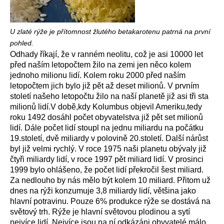
U zlaté rýže je přítomnost žlutého betakarotenu patrná na první
pohled.
Odhady říkají, že v ranném neolitu, což je asi 10000 let
před naším letopočtem žilo na zemi jen něco kolem
jednoho milionu lidí. Kolem roku 2000 před naším
letopočtem jich bylo již pět až deset milionů. V prvním
století našeho letopočtu žilo na naší planetě již asi tři sta
milionů lidí.V době,kdy Kolumbus objevil Ameriku,tedy
roku 1492 dosáhl počet obyvatelstva již pět set milionů
lidí. Dále počet lidí stoupl na jednu miliardu na počátku
19.století, dvě miliardy v polovině 20.století. Další nárůst
byl již velmi rychlý. V roce 1975 naši planetu obývaly již
čtyři miliardy lidí, v roce 1997 pět miliard lidí. V prosinci
1999 bylo ohlášeno, že počet lidí překročil šest miliard.
Za nedlouho by nás mělo být kolem 10 miliard. Přitom už
dnes na rýži konzumuje 3,8 miliardy lidí, většina jako
hlavní potravinu. Pouze 6% produkce rýže se dostává na
světový trh. Rýže je hlavní světovou plodinou a sytí
nejvíce lidí. Nejvíce jsou na ní odkázáni obyvatelé málo