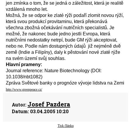
jen zmínka o tom, že se jedná o záležitost, která je realitě
vzdálená mnoho let.
Možná, že se odpor ke zlaté rýži podaří zlomit novou rýží,
která svou produkcí provitaminu, která překonává
všechna zbožná očekávání nutričních specialistů. Je
možné, že nakonec bude jedno jestli Evropa, která
nutričními nedostatky netrpí, bude GM rýži akceptovat,
nebo ne. Podle nám dostupných údajů již nejméně dvě
země (Indie a Filipíny), daly k pěstování nové zlaté rýže
na svém území svůj souhlas.
Hlavní prameny:
Journal reference: Nature Biotechnology (DOI:
10.1038/nbt1082)
Zpráva Světové banky o prognóze vývoje lidstva na Zemi
http://www.greenpeace.cz/
Josef Pazdera
Autor:
Datum:
03.04.2005 10:20
Tisk článku