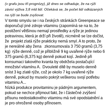
(v grafu jsou tři prognózy), již dnes se odhaduje, že na rýži
závisí výživa 3,8 mld lidí. Očekává se, že počet lidí odkázaných
na rýži se bude zvyšovat.
V tomto smyslu se i na českých stránkách Greenpeace se
doporučují jiné zdroje vitaminu (zapomíná se na to, že
postižení většinou nemají prostředky a rýže je jedinou
potravinou, která je drží při životě), nicméně se lze dočíst,
že projekt zlatá rýže prakticky nemá smyl. A to proto, že
je nereálné aby žena zkonsumovala 3 750 gramů (3,75
kg) rýže denně, což je přibližně 9 kg uvařené rýže nebo 6
375 gramů (6,375 kg) denně pokud kojí. Jedině při
konsumaci takového kvanta by obdržela postačující
množství vitamínu A. Dvouleté dítě by muselo denně
sníst 3 kg zlaté rýže, což je okolo 7 kg uvařené rýže
denně, pokud by muselo pokrýt veškerou svojí potřebu
vitaminu A...
Nízká produkce provitaminu je pádným argumentem,
pokud se nechce přijmout fakt, že i částečné zvýšení
přísunu nedostatkového vitaminu má své opodstatnění a
je pro ohrožené osoby přínosem.