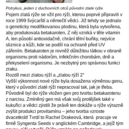
Potrykus, jeden z duchovních otců původní zlaté rýže.
Pojem zlatá rýže se vžil pro rýži, kterou poprvé připravili v
roce 1999 švýcarští a němečtí vědci. Již tehdy se jednalo
o geneticky modifikovanou plodinu, která byla vytvořena,
aby produkovala betakaroten, Z něj vzniká v těle vitamin
A, ten působí antioxidačně, chrání tělní buňky, nejvíce
sliznice a kůži, kde se podílí na ochraně před UV
zářením. Betakaroten je rovněž důležitou látkou v obraně
organismu proti nádorům, infekčním chorobám, dně a
překyselení organismu. Je nezbytný pro správnou funkci
zraku.
Rozdíl mezi zlatou rýží a „zlatou rýží 2“
Vyšší výkonnost nové rýže byla dosažena výměnou genu,
který v původní zlaté rýži nepracoval tak, jak je třeba.
Původně byl do rýže vložen gen pro tvorbu betakarotenu
z narcisu. Zmíněný gen má však svůj protějšek také v
kukuřici a vědci zjistili že právě ten dokáže u rýže výrazně
zvýšit produkci provitamínu – jeho tvorba vzroste
dvacetkrát! Tvrdí to Rachel Drakeová, která pracuje ve
firmě Syngenta Seeds v anglickém Cambridge, a jejíž tým