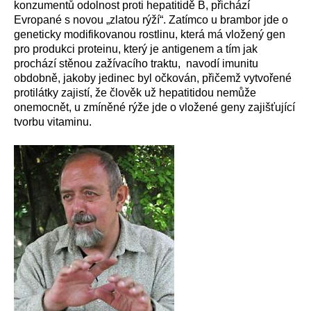
konzumentů odolnost proti hepatitidě B, přichází
Evropané s novou „zlatou rýží“. Zatímco u brambor jde o
geneticky modifikovanou rostlinu, která má vložený gen
pro produkci proteinu, který je antigenem a tím jak
prochází stěnou zažívacího traktu, navodí imunitu
obdobně, jakoby jedinec byl očkován, přičemž vytvořené
protilátky zajistí, že člověk už hepatitidou nemůže
onemocnět, u zmíněné rýže jde o vložené geny zajišťující
tvorbu vitaminu.