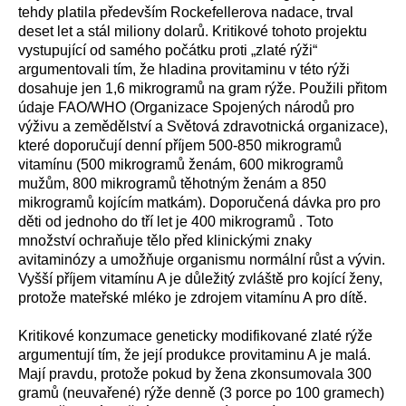
tehdy platila především Rockefellerova nadace, trval
deset let a stál miliony dolarů. Kritikové tohoto projektu
vystupující od samého počátku proti „zlaté rýži“
argumentovali tím, že hladina provitaminu v této rýži
dosahuje jen 1,6 mikrogramů na gram rýže. Použili přitom
údaje FAO/WHO (Organizace Spojených národů pro
výživu a zemědělství a Světová zdravotnická organizace),
které doporučují denní příjem 500-850 mikrogramů
vitamínu (500 mikrogramů ženám, 600 mikrogramů
mužům, 800 mikrogramů těhotným ženám a 850
mikrogramů kojícím matkám). Doporučená dávka pro pro
děti od jednoho do tří let je 400 mikrogramů . Toto
množství ochraňuje tělo před klinickými znaky
avitaminózy a umožňuje organismu normální růst a vývin.
Vyšší příjem vitamínu A je důležitý zvláště pro kojící ženy,
protože mateřské mléko je zdrojem vitamínu A pro dítě.
Kritikové konzumace geneticky modifikované zlaté rýže
argumentují tím, že její produkce provitaminu A je malá.
Mají pravdu, protože pokud by žena zkonsumovala 300
gramů (neuvařené) rýže denně (3 porce po 100 gramech)