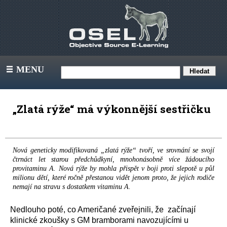
MENU
III
„Zlatá rýže“ má výkonnější sestřičku
Nová geneticky modifikovaná „zlatá rýže“ tvoří, ve srovnání se svojí
čtrnáct let starou předchůdkyní, mnohonásobně více žádoucího
provitaminu A. Nová rýže by mohla přispět v boji proti slepotě u půl
milionu dětí, které ročně přestanou vidět jenom proto, že jejich rodiče
nemají na stravu s dostatkem vitaminu A.
Nedlouho poté, co Američané zveřejnili, že začínají
klinické zkoušky s GM bramborami navozujícími u