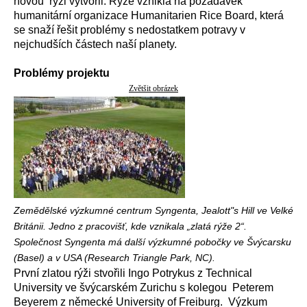
novou rýži vytvořil. Rýže vznikla na požadavek
humanitární organizace Humanitarien Rice Board, která
se snaží řešit problémy s nedostatkem potravy v
nejchudších částech naší planety.
Problémy projektu
Zvětšit obrázek
Zemědělské výzkumné centrum Syngenta, Jealott"s Hill ve Velké
Británii. Jedno z pracovišť, kde vznikala „zlatá rýže 2“.
Společnost Syngenta má další výzkumné pobočky ve Švýcarsku
(Basel) a v USA (Research Triangle Park, NC).
První zlatou rýži stvořili Ingo Potrykus z Technical
University ve švýcarském Zurichu s kolegou Peterem
Beyerem z německé University of Freiburg. Výzkum