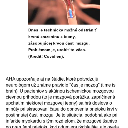
Dnes je technicky možné odstrániť
krvnú zrazeninu z tepny,
zásobujúcej krvou časť mozgu.
Problémom je, urobiť to včas.
(Kredit: Covidien).
AHA upozorňuje aj na št
ú
die, ktor
é
potvrdzuj
ú
neurol
ó
gom už zn
á
me pravidlo "čas je mozog" (time is
brain). U pacientov s ak
ú
tnou ischemickou mozgovou
cievnou pr
í
hodou (to je mozgov
á
por
á
žka, zapr
í
činen
á
upchat
í
m niektorej mozgovej tepny) sa hr
á
doslova o
min
ú
ty pri skracovan
í
času do obnovenia prietoku krvi v
postihnutej časti mozgu. Je to situ
á
cia, podobn
á
ako pri
infarkte myokardu s t
ý
m rozdielom, že mozgov
é
tkanivo
po prerušen
í
prietoku krvi odumiera r
ý
chlejšie, ale oveľa