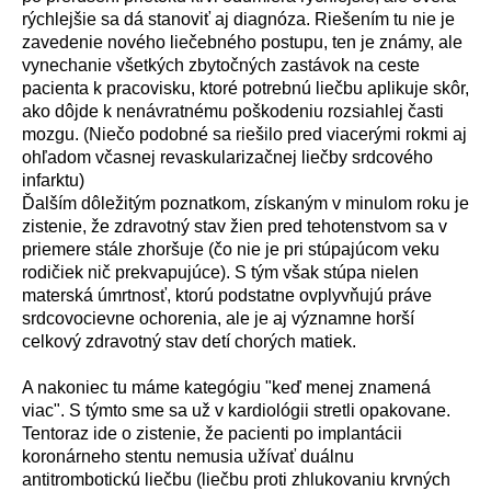
r
ý
chlejšie sa d
á
stanoviť aj diagn
ó
za. Riešen
í
m tu nie je
zavedenie nov
é
ho liečebn
é
ho postupu, ten je zn
á
my, ale
vynechanie všetk
ý
ch zbytočn
ý
ch zast
á
vok na ceste
pacienta k pracovisku, ktor
é
potrebn
ú
liečbu aplikuje sk
ô
r,
ako d
ô
jde k nen
á
vratn
é
mu poškodeniu rozsiahlej časti
mozgu. (Niečo podobn
é
sa riešilo pred viacer
ý
mi rokmi aj
ohľadom včasnej revaskularizačnej liečby srdcov
é
ho
infarktu)
Ďalš
í
m d
ô
ležit
ý
m poznatkom, z
í
skan
ý
m v minulom roku je
zistenie, že zdravotn
ý
stav žien pred tehotenstvom sa v
priemere st
á
le zhoršuje (čo nie je pri st
ú
paj
ú
com veku
rodičiek nič prekvapuj
ú
ce). S t
ý
m však st
ú
pa nielen
matersk
á
ú
mrtnosť, ktor
ú
podstatne ovplyvňuj
ú
pr
á
ve
srdcovocievne ochorenia, ale je aj v
ý
znamne horš
í
celkový zdravotn
ý
stav det
í
chor
ý
ch matiek.
A nakoniec tu m
á
me kateg
ó
giu "keď menej znamen
á
viac". S t
ý
mto sme sa už v kardiol
ó
gii stretli opakovane.
Tentoraz ide o zistenie, že pacienti po implant
á
cii
koron
á
rneho stentu nemusia už
í
vať du
á
lnu
antitrombotick
ú
liečbu (liečbu proti zhlukovaniu krvn
ý
ch