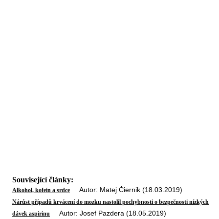
Související články:
Autor: Matej Čiernik (18.03.2019)
Alkohol, kofeín a srdce
Nárůst případů krvácení do mozku nastolil pochybnosti o bezpečnosti nízkých
Autor: Josef Pazdera (18.05.2019)
dávek aspirinu