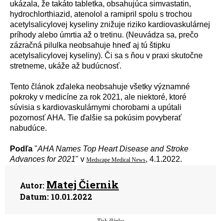
uk
á
zala, že tak
á
to tabletka, obsahuj
ú
ca simvastatin,
hydrochlorthiazid, atenolol a ramipril spolu s trochou
acetylsalicylovej kyseliny znižuje riziko kardiovaskul
á
rnej
pr
í
hody alebo
ú
mrtia až o tretinu. (Neuv
á
dza sa, prečo
z
á
zračn
á
pilulka neobsahuje hneď aj t
ú
štipku
acetylsalicylovej kyseliny). Či sa s ňou v praxi skutočne
stretneme, uk
á
že až bud
ú
cnosť.
Tento čl
á
nok zďaleka neobsahuje všetky v
ý
znamn
é
pokroky v medic
í
ne za rok 2021, ale niektoré, ktor
é
s
ú
visia s kardiovaskul
á
rnymi chorobami a up
ú
tali
pozornosť AHA. Tie ďalšie sa pok
ú
sim povyberať
nabud
ú
ce.
Podľa
"
AHA Names Top Heart Disease and Stroke
Advances for 2021
" v
, 4.1.2022.
Medscape Medical News
Matej Čiernik
Autor:
Datum:
10.01.2022