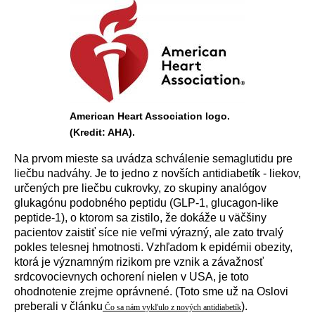
American Heart Association logo.
(Kredit: AHA).
Na prvom mieste sa uv
á
dza schv
á
lenie semaglutidu pre
liečbu nadv
á
hy. Je to jedno z novš
í
ch antidiabet
í
k - liekov,
určen
ý
ch pre liečbu cukrovky, zo skupiny anal
ó
gov
glukag
ó
nu podobn
é
ho peptidu (GLP-1, glucagon-like
peptide-1), o ktorom sa zistilo, že dok
á
že u v
ä
čšiny
pacientov zaistiť s
í
ce nie veľmi v
ý
razn
ý
, ale zato trval
ý
pokles telesnej hmotnosti. Vzhľadom k epid
é
mii obezity,
ktor
á
je v
ý
znamn
ý
m rizikom pre vznik a z
á
važnosť
srdcovocievnych ochoren
í
nielen v USA, je toto
ohodnotenie zrejme opr
á
vnen
é
. (Toto sme už na Oslovi
preberali v čl
á
nku
).
Čo sa nám vykľulo z nových antidiabetík