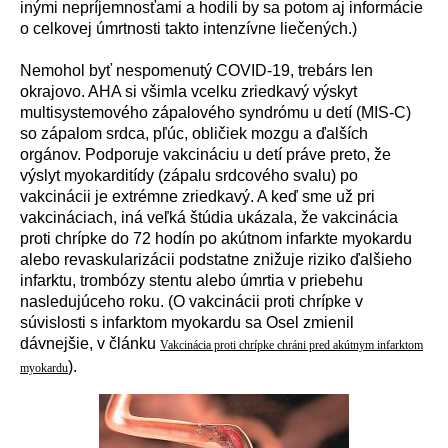
in
ý
mi nepr
í
jemnosťami a hodili by sa potom aj inform
á
cie
o celkovej
ú
mrtnosti takto intenz
í
vne liečen
ý
ch.)
Nemohol byť nespomenut
ý
COVID-19, treb
á
rs len
okrajovo. AHA si všimla vcelku zriedkav
ý
v
ý
skyt
multisystemov
é
ho z
á
palov
é
ho syndr
ó
mu u det
í
(MIS-C)
so z
á
palom srdca, pľ
ú
c, obličiek mozgu a ďalš
í
ch
org
á
nov. Podporuje vakcin
á
ciu u det
í
pr
á
ve preto, že
v
ý
slyt myokardit
í
dy (zápalu srdcového svalu) po
vakcin
á
cii je extr
é
mne zriedkav
ý
. A keď sme už pri
vakcin
á
ciach, in
á
veľk
á
št
ú
dia uk
á
zala, že vakcin
á
cia
proti chr
í
pke do 72 hod
í
n po ak
ú
tnom infarkte myokardu
alebo revaskulariz
á
cii podstatne znižuje riziko ďalšieho
infarktu, tromb
ó
zy stentu alebo
ú
mrtia v priebehu
nasleduj
ú
ceho roku. (O vakcin
á
cii proti chr
í
pke v
s
ú
vislosti s infarktom myokardu sa Osel zmienil
dávnejšie, v čl
á
nk
u
Vakcinácia proti chrípke chráni pred akútnym infarktom
).
myokardu