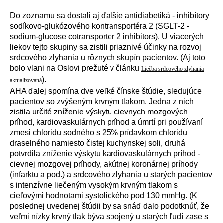
Do zoznamu sa dostali aj ďalšie antidiabetik
á
- inhib
í
tory
sod
í
kovo-gluk
ó
zov
é
ho kontransport
é
ra 2 (SGLT-2 -
sodium-glucose cotransporter 2 inhibitors). U viacer
ý
ch
liekov tejto skupiny sa zistili priazniv
é
ú
činky na rozvoj
srdcov
é
ho zlyhania u r
ô
znych skup
í
n pacientov. (Aj toto
bolo vlani na Oslovi prežut
é
v čl
á
nku
Liečba srdcového zlyhania
).
aktualizovaná
AHA ďalej spom
í
na dve veľk
é
č
í
nske št
ú
die, sleduj
ú
ce
pacientov so zv
ý
šen
ý
m krvn
ý
m tlakom. Jedna z nich
zistila určit
é
zn
í
ženie v
ý
skytu cievnych mozgov
ý
ch
pr
í
hod, kardiovaskul
á
rnych pr
í
hod a
ú
mrt
í
pri použ
í
van
í
zmesi chloridu sodn
é
ho s 25% pr
í
davkom chloridu
draseln
é
ho namiesto čistej kuchynskej soli, druh
á
potvrdila zn
í
ženie v
ý
skytu kardiovaskul
á
rnych pr
í
hod -
cievnej mozgovej pr
í
hody, ak
ú
tnej koron
á
rnej pr
í
hody
(infarktu a pod.) a srdcov
é
ho zlyhania u star
ý
ch pacientov
s intenz
í
vne liečen
ý
m vysok
ý
m krvn
ý
m tlakom s
cieľov
ý
mi hodnotami systolick
é
ho pod 130 mmHg. (K
poslednej uvedenej št
ú
dii by sa sn
á
ď dalo podotkn
ú
ť, že
veľmi n
í
zky krvn
ý
tlak b
ý
va spojen
ý
u star
ý
ch ľud
í
zase s