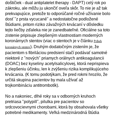
doštičiek - dual antiplatelet therapy - DAPT) cel
ý
rok po
z
á
kroku, ale m
ô
žu ju ukončiť oveľa sk
ô
r. To nie je až tak
prekvapuj
ú
ce, pretože to odpor
ú
čan
é
ročn
é
už
í
vanie bolo
dosť "z prsta vycucan
é
" a nedostatočne podložen
é
št
ú
diami, pritom riziko z
á
važn
ý
ch krv
á
can
í
v d
ô
sledku
tejto liečby zďaleka nie je zanedbateľn
é
. Ofici
á
lne sa toto
zistenie pripisuje zlepšen
ý
m vlastnostiam modern
ý
ch
koron
á
rnych stentov (viac o stentoch je v čl
á
nku
Príbeh
). Druh
ý
m dodatočn
ý
m zisten
í
m je, že
koronárnych stentov
pacientom s fibril
á
ciou predsien
í
stač
í
pod
á
vať samotn
é
niektor
é
z "nov
ý
ch" priamych or
á
lnych antikoagulancii
(DOAC) bez kyseliny acetylsalicylovej, ktor
á
neprispieva
k zlepšeniu
ú
činku, len k zv
ý
šeniu rizika komplikuj
ú
ceho
krv
á
cania. (K tomu podot
ý
kam, že pred rokmi hrozilo, že
určit
á
skupina pacientov by mala už
í
vať až
trojkombin
á
ciu antitrombot
í
k).
No a nakoniec, dlh
é
roky sa v odborn
ý
ch kruhoch
pretriasa "polypill", pilulka pre pacientov so
srdcovocievnymi chorobami, ktor
á
by obsahovala všetky
potrebn
é
medikamenty. Veľk
á
medzin
á
rodn
á
št
ú
dia