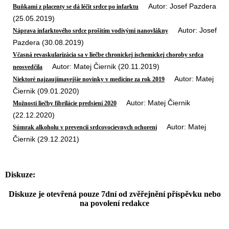
Autor: Josef Pazdera
Buňkami z placenty se dá léčit srdce po infarktu
(25.05.2019)
Autor: Josef
Náprava infarktového srdce prošitím vodivými nanovlákny
Pazdera (30.08.2019)
Včasná revaskularizácia sa v liečbe chronickej ischemickej choroby srdca
Autor: Matej Čiernik (20.11.2019)
neosvedčila
Autor: Matej
Niektoré najzaujímavejšie novinky v medicíne za rok 2019
Čiernik (09.01.2020)
Autor: Matej Čiernik
Možnosti liečby fibrilácie predsiení 2020
(22.12.2020)
Autor: Matej
Súmrak alkoholu v prevencii srdcovocievnych ochorení
Čiernik (29.12.2021)
Diskuze:
Diskuze je otevřená pouze 7dní od zvěřejnění příspěvku nebo
na povolení redakce