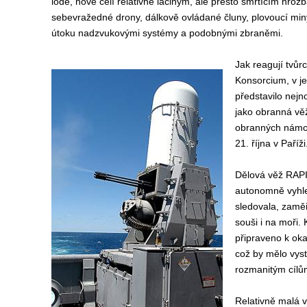
lodě, nově čelí relativně laciným, ale přesto smrtícím hroz
sebevražedné drony, dálkově ovládané čluny, plovoucí miny
útoku nadzvukovými systémy a podobnými zbraněmi.
Jak reagují tvůr
Konsorcium, v je
představilo nej
jako obranná věž
obranných námoř
21. října v Paříži
Dělová věž RAPI
autonomně vyhled
sledovala, zaměř
souši i na moři. 
připraveno k ok
což by mělo vyst
rozmanitým cílů
Relativně malá 