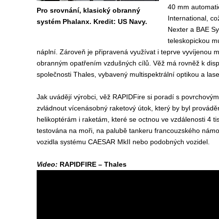
40 mm automati
Pro srovnání, klasický obranný
International, co
systém Phalanx. Kredit: US Navy.
Nexter a BAE Sy
teleskopickou mun
náplní. Zároveň je připravená využívat i teprve vyvíjenou mu
obranným opatřením vzdušných cílů. Věž má rovněž k dispo
společnosti Thales, vybavený multispektrální optikou a l
Jak uvádějí výrobci, věž RAPIDFire si poradí s povrchovým
zvládnout vícenásobný raketový útok, který by byl provádě
helikoptérám i raketám, které se octnou ve vzdálenosti 4 ti
testována na moři, na palubě tankeru francouzského námoř
vozidla systému CAESAR MkII nebo podobných vozidel.
Video:
RAPIDFIRE – Thales