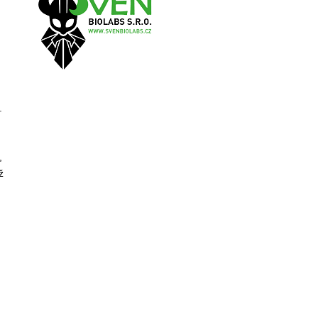
.
,
ž