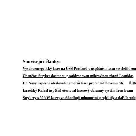
Související články:
Vysokoenergetický laser na USS Portland v úspěšném testu sestřelil dron
A
Obrněnci Stryker dostanou protidronovou mikrovlnou zbraň Leonidas
Autor:
US Navy úspěšně otestovali námořní laser proti hladinovému cíli
A
Izraelský Rafael úspěšně otestoval laserový obranný systém Iron Beam
Strykery s 50 kW lasery zneškodňují minometné projektily a další hrozb