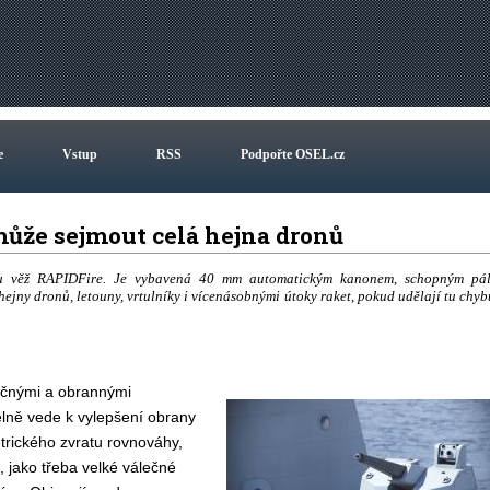
e
Vstup
RSS
Podpořte OSEL.cz
ůže sejmout celá hejna dronů
ou věž RAPIDFire. Je vybavená 40 mm automatickým kanonem, schopným pál
hejny dronů, letouny, vrtulníky i vícenásobnými útoky raket, pokud udělají tu chyb
točnými a obrannými
lně vede k vylepšení obrany
rického zvratu rovnováhy,
, jako třeba velké válečné