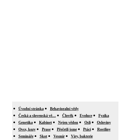
Úvodní stránka
Behavioralni vědy
Česká a slovenská vě…
Člověk
Evoluce
Fyzika
Genetika
Kabinet
Nejen vědou
Osli
Osloviny
Ovce, kozy
Prase
Přečetli jsme
Ptáci
Rostliny
Semináře
Skot
Vesmír
Viry, bakterie