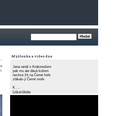
Myšlenka a video dne
it
Jana randí s Krakonošem
u,
pak mu ale dává košem
nechce žít na Černé hoře
zlákalo ji Černé moře
K.....
Celá myšlenka