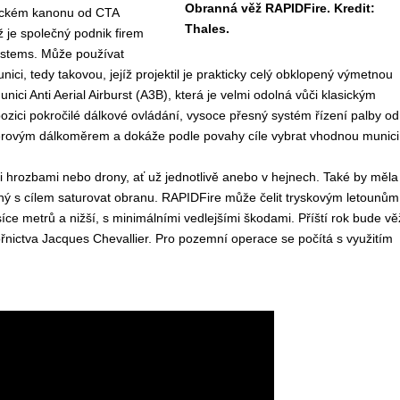
Obranná věž RAPIDFire. Kredit:
ckém kanonu od CTA
Thales.
ž je společný podnik firem
stems. Může používat
ici, tedy takovou, jejíž projektil je prakticky celý obklopený výmetnou
nici Anti Aerial Airburst (A3B), která je velmi odolná vůči klasickým
zici pokročilé dálkové ovládání, vysoce přesný systém řízení palby od
aserovým dálkoměrem a dokáže podle povahy cíle vybrat vhodnou munici
i hrozbami nebo drony, ať už jednotlivě anebo v hejnech. Také by měla
ný s cílem saturovat obranu. RAPIDFire může čelit tryskovým letounům
síce metrů a nižší, s minimálními vedlejšími škodami. Příští rok bude vě
nictva Jacques Chevallier. Pro pozemní operace se počítá s využitím