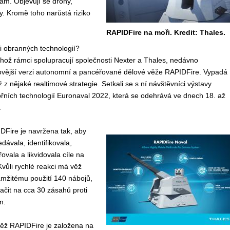
bám. Objevují se drony,
. Kromě toho narůstá riziko
RAPIDFire na moři. Kredit: Thales.
ci obranných technologií?
hož rámci spolupracují společnosti Nexter a Thales, nedávno
novější verzi autonomní a pancéřované dělové věže RAPIDFire. Vypadá
 z nějaké realtimové strategie. Setkali se s ní návštěvníci výstavy
ních technologií Euronaval 2022, která se odehrává ve dnech 18. až
.
DFire je navržena tak, aby
ávala, identifikovala,
ovala a likvidovala cíle na
Kvůli rychlé reakci má věž
amžitému použití 140 nábojů,
ačit na cca 30 zásahů proti
m.
věž RAPIDFire je založena na