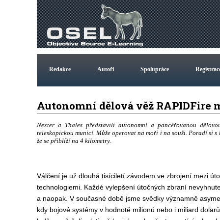
Redakce
Autoři
Spolupráce
Registrac
Autonomní dělová věž RAPIDFire m
Nexter a Thales představili autonomní a pancéřovanou dělov
teleskopickou municí. Může operovat na moři i na souši. Poradí si s 
že se přiblíží na 4 kilometry.
Válčení je už dlouhá tisíciletí závodem ve zbrojení mezi ú
technologiemi. Každé vylepšení útočných zbraní nevyhnute
a naopak. V současné době jsme svědky významně asymet
kdy bojové systémy v hodnotě milionů nebo i miliard dolarů