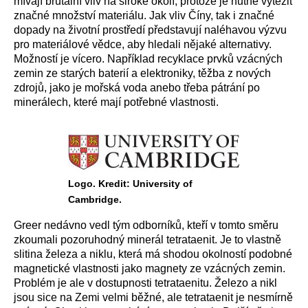
mívají brutální vliv na široké okolí, protože je nutné vytěžit
značné množství materiálu. Jak vliv Číny, tak i značné
dopady na životní prostředí představují naléhavou výzvu
pro materiálové vědce, aby hledali nějaké alternativy.
Možností je vícero. Například recyklace prvků vzácných
zemin ze starých baterií a elektroniky, těžba z nových
zdrojů, jako je mořská voda anebo třeba pátrání po
minerálech, které mají potřebné vlastnosti.
Logo. Kredit: University of
Cambridge.
Greer nedávno vedl tým odborníků, kteří v tomto směru
zkoumali pozoruhodný minerál tetrataenit. Je to vlastně
slitina železa a niklu, která má shodou okolností podobné
magnetické vlastnosti jako magnety ze vzácných zemin.
Problém je ale v dostupnosti tetrataenitu. Železo a nikl
jsou sice na Zemi velmi běžné, ale tetrataenit je nesmírně