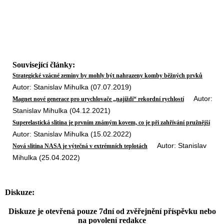
Související články:
Strategické vzácné zeminy by mohly být nahrazeny komby běžných prvků
Autor: Stanislav Mihulka (07.07.2019)
Autor:
Magnet nové generace pro urychlovače „najíždí“ rekordní rychlostí
Stanislav Mihulka (04.12.2021)
Superelastická slitina je prvním známým kovem, co je při zahřívání pružnější
Autor: Stanislav Mihulka (15.02.2022)
Autor: Stanislav
Nová slitina NASA je výtečná v extrémních teplotách
Mihulka (25.04.2022)
Diskuze:
Diskuze je otevřená pouze 7dní od zvěřejnění příspěvku nebo
na povolení redakce