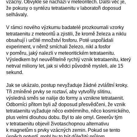
vzácný. Obvykle se nachází v meteoritech. Další věc je,
že pokusy o syntézu tetrataenitu v laboratoři doposud
selhávaly.
V rámci nového výzkumu badatelé prozkoumali vzorky
tetrataenitu z meteoritů a zjistili, že kromě železa a niklu
obsahují i určité množství fosforu. Poté uspořádali
experiment, v němž smíchali železo, nikl a fosfor
v poměru, jaký nalezli v meteoritickém tetrataenitu.
Výsledkem byl neuvěřitelně rychlý vznik tetrataenitu, který
netrval miliony let, jak si vědci původně mysleli, ale 15
sekund.
Jak se ukázalo, postup nevyžaduje žádné zvláštní kroky.
Tři zmíněné prvky se roztaví, aby vytvořily slitinu,
výsledná směs se nalije do formy a vznikne tetrataenit.
Odborníci přitom byli až doposud přesvědčeni, že vznik
tetrataenitu vyžaduje něco extrémního, něco kosmického,
plus velmi dlouhou dobu. Byl to ale omyl. Greerův tým
v tetrataenitu objevil životaschopnou alternativu
k magnetům s prvky vzácných zemin. Pokud se tento
úspěch potvrdí, mohl by to být důležitý průlom.