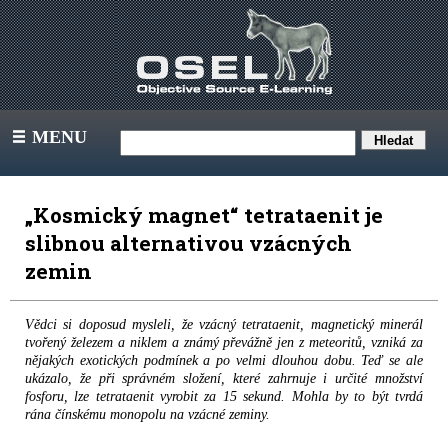
MENU
III
„Kosmický magnet“ tetrataenit je
slibnou alternativou vzácných
zemin
Vědci si doposud mysleli, že vzácný tetrataenit, magnetický minerál
tvořený železem a niklem a známý převážně jen z meteoritů, vzniká za
nějakých exotických podmínek a po velmi dlouhou dobu. Teď se ale
ukázalo, že při správném složení, které zahrnuje i určité množství
fosforu, lze tetrataenit vyrobit za 15 sekund. Mohla by to být tvrdá
rána čínskému monopolu na vzácné zeminy.