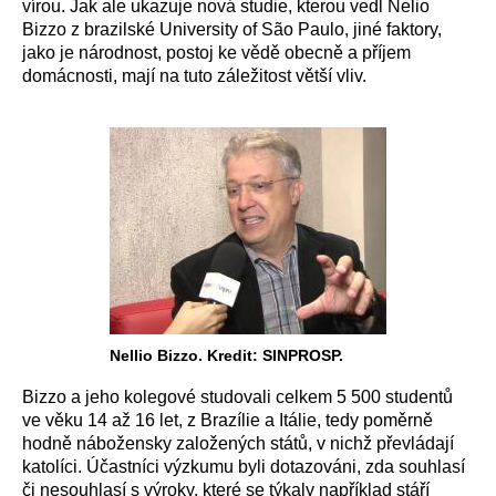
vírou. Jak ale ukazuje nová studie, kterou vedl Nelio
Bizzo z brazilské University of São Paulo, jiné faktory,
jako je národnost, postoj ke vědě obecně a příjem
domácnosti, mají na tuto záležitost větší vliv.
Nellio Bizzo. Kredit: SINPROSP.
Bizzo a jeho kolegové studovali celkem 5 500 studentů
ve věku 14 až 16 let, z Brazílie a Itálie, tedy poměrně
hodně nábožensky založených států, v nichž převládají
katolíci. Účastníci výzkumu byli dotazováni, zda souhlasí
či nesouhlasí s výroky, které se týkaly například stáří