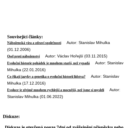
Související články:
Autor: Stanislav Mihulka
Náboženská víra a zdraví společnosti
(01.12.2006)
Autor: Václav Hořejší (03.11.2015)
Osel proti náboženství
Autor: Stanislav
Evoluční historie pohádek je mnohem starší, než vypadá
Mihulka (22.01.2016)
Autor: Stanislav
Co říkají jazyky a genetika o evoluční historii lidstva?
Mihulka (17.12.2016)
Autor:
Evoluce je zřejmě mnohem rychlejší a mocnější, než jsme si mysleli
Stanislav Mihulka (01.06.2022)
Diskuze:
Diskuze je otevřená pouze 7dní od zvěřejnění příspěvku nebo