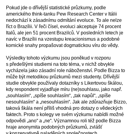
Pokud jde o dřívější statistické průzkumy, podle
amerického think-tanku Pew Research Center v Itálii
nedochází k zásadnímu odmítání evoluce. To ale nelze
říct o Brazílii. V řeči čísel, evoluci akceptuje 74 procent
Italů, ale jen 51 procent Brazilců. V posledních letech je
navíc v Brazílii na vzestupu kreacionismus a podobné
komické snahy propašovat dogmatickou víru do vědy.
Výsledky tohoto výzkumu jsou poněkud v rozporu
s předešlými studiemi na toto téma, v nichž obvykle
vycházela jako zásadní role náboženství. Podle Bizza to
může být metodikou průzkumů mezi studenty. Dřívější
studie obvykle používaly dotazníky s Likertovou škálou,
kdy respondent vyjadřuje míru (ne)souhlasu, jako např.
„souhlasím“, „spíše souhlasím“, „tak napůl“, „spíše
nesouhlasím“ a „nesouhlasím“. Jak ale zdůrazňuje Bizzo,
taková škála není příliš vhodná pro dotazy o vědeckých
faktech. Proto s kolegy ve svém výzkumu nabídli možné
odpovědi „ano“ a „ne“. Významnou roli též podle Bizza
hraje anonymita podobných průzkumů, zvlášť
v konzervativně naladěných společnostech.