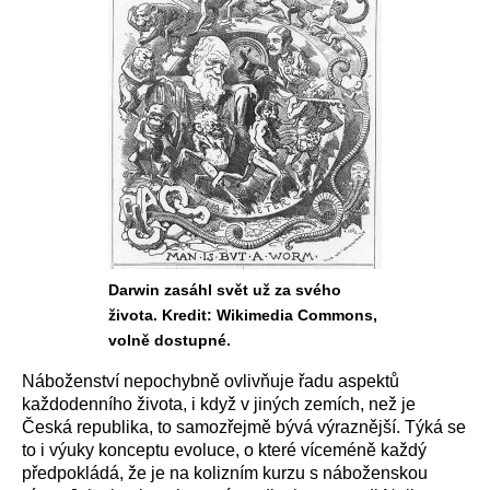
Darwin zasáhl svět už za svého
života. Kredit: Wikimedia Commons,
volně dostupné.
Náboženství nepochybně ovlivňuje řadu aspektů
každodenního života, i když v jiných zemích, než je
Česká republika, to samozřejmě bývá výraznější. Týká se
to i výuky konceptu evoluce, o které víceméně každý
předpokládá, že je na kolizním kurzu s náboženskou