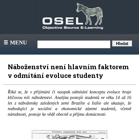
MENU
III
Náboženství není hlavním faktorem
v odmítání evoluce studenty
Říká se, že v přijímání či naopak odmítání konceptu evoluce hraje
klíčovou roli náboženství. Analýza postojů studentů ve věku 14 až 16
let z nábožensky založených zemí Brazílie a Itálie ale ukazuje, že
rozhodující je sociální a ekonomické zázemí studentů, včetně
národnosti, postoje ke vědě obecně a příjmu domácnosti.