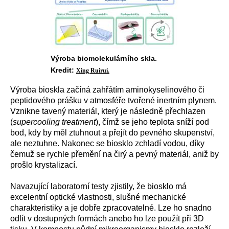
Výroba biomolekulárního skla.
Kredit:
Xing Ruirui.
Výroba bioskla začíná zahřátím aminokyselinového či
peptidového prášku v atmosféře tvořené inertním plynem.
Vznikne tavený materiál, který je následně přechlazen
(
supercooling treatment
), čímž se jeho teplota sníží pod
bod, kdy by měl ztuhnout a přejít do pevného skupenství,
ale neztuhne. Nakonec se biosklo zchladí vodou, díky
čemuž se rychle přemění na čirý a pevný materiál, aniž by
prošlo krystalizací.
Navazující laboratorní testy zjistily, že biosklo má
excelentní optické vlastnosti, slušné mechanické
charakteristiky a je dobře zpracovatelné. Lze ho snadno
odlít v dostupných formách anebo ho lze použít při 3D