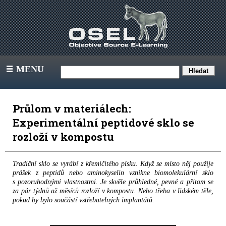
MENU
III
Průlom v materiálech:
Experimentální peptidové sklo se
rozloží v kompostu
Tradiční sklo se vyrábí z křemičitého písku. Když se místo něj použije
prášek z peptidů nebo aminokyselin vznikne biomolekulární sklo
s pozoruhodnými vlastnostmi. Je skvěle průhledné, pevné a přitom se
za pár týdnů až měsíců rozloží v kompostu. Nebo třeba v lidském těle,
pokud by bylo součástí vstřebatelných implantátů.