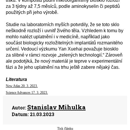
tisku. V kompostu půdní mikroorganismy biosklo rozloží
za 3 týdny až 7,5 měsíců, podle aminokyselin či peptidů
použitých při jeho výrobě.
Studie na laboratorních myších potvrdily, že se toto sklo
neškodně rozloží i uvnitř živého těla. Vzhledem k tomu by
mohlo nalézt uplatnění i v medicíně, například jako
součást biologicky rozložitelných implantátů rozmanitého
určení. Vedoucí výzkumu Yan Xuehai považuje biosklo
za slibné v rámci rozvoje „zelených technologií.“ Zároveň
ale podotýká, že nový materiál je teprve v experimentální
fázi a že jeho uplatnění na trhu ještě zabere nějaký čas.
Literatura
New Atlas 20. 3. 2023.
Science Advances 17. 3. 2023.
Stanislav Mihulka
Autor:
Datum:
21.03.2023
Tisk článku