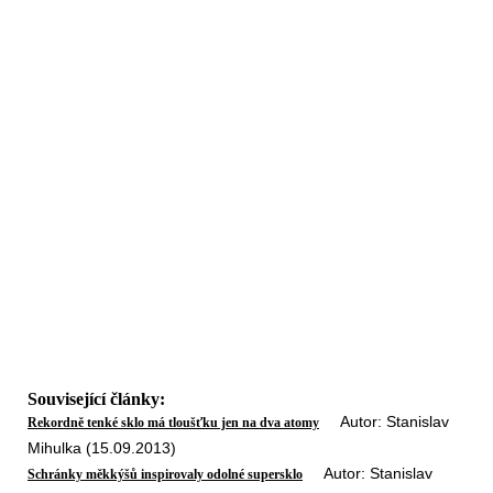
Související články:
Autor: Stanislav
Rekordně tenké sklo má tloušťku jen na dva atomy
Mihulka (15.09.2013)
Autor: Stanislav
Schránky měkkýšů inspirovaly odolné supersklo