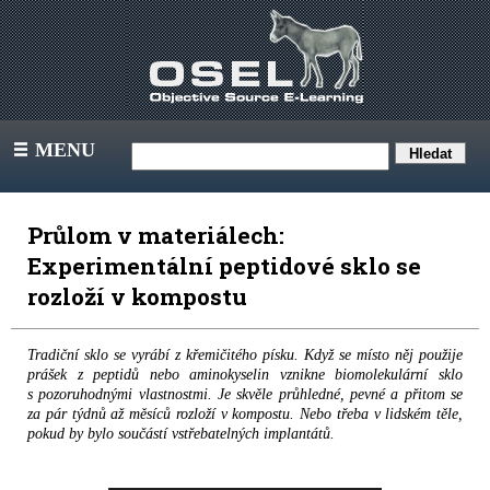
MENU
III
Průlom v materiálech:
Experimentální peptidové sklo se
rozloží v kompostu
Tradiční sklo se vyrábí z křemičitého písku. Když se místo něj použije
prášek z peptidů nebo aminokyselin vznikne biomolekulární sklo
s pozoruhodnými vlastnostmi. Je skvěle průhledné, pevné a přitom se
za pár týdnů až měsíců rozloží v kompostu. Nebo třeba v lidském těle,
pokud by bylo součástí vstřebatelných implantátů.