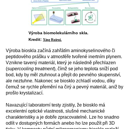
Výroba biomolekulárního skla.
Kredit:
Xing Ruirui.
Výroba bioskla začíná zahřátím aminokyselinového či
peptidového prášku v atmosféře tvořené inertním plynem.
Vznikne tavený materiál, který je následně přechlazen
(
supercooling treatment
), čímž se jeho teplota sníží pod
bod, kdy by měl ztuhnout a přejít do pevného skupenství,
ale neztuhne. Nakonec se biosklo zchladí vodou, díky
čemuž se rychle přemění na čirý a pevný materiál, aniž by
prošlo krystalizací.
Navazující laboratorní testy zjistily, že biosklo má
excelentní optické vlastnosti, slušné mechanické
charakteristiky a je dobře zpracovatelné. Lze ho snadno
odlít v dostupných formách anebo ho lze použít při 3D