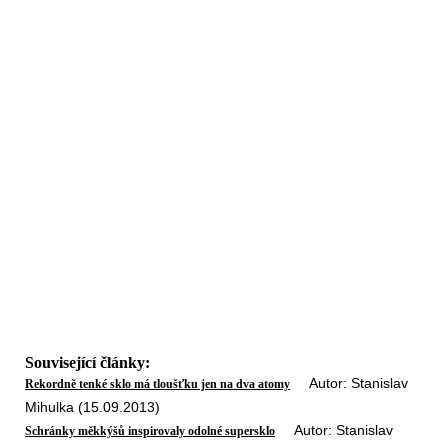
Související články:
Autor: Stanislav
Rekordně tenké sklo má tloušťku jen na dva atomy
Mihulka (15.09.2013)
Autor: Stanislav
Schránky měkkýšů inspirovaly odolné supersklo