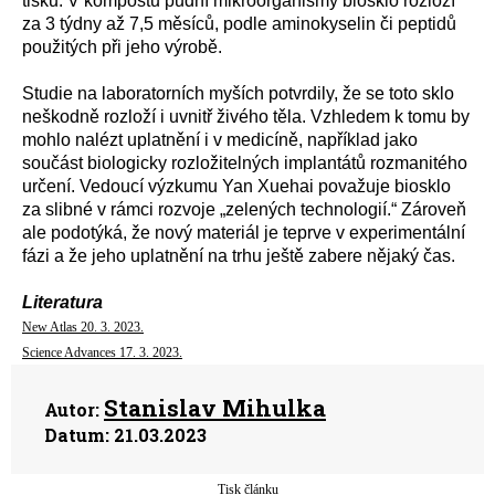
tisku. V kompostu půdní mikroorganismy biosklo rozloží
za 3 týdny až 7,5 měsíců, podle aminokyselin či peptidů
použitých při jeho výrobě.
Studie na laboratorních myších potvrdily, že se toto sklo
neškodně rozloží i uvnitř živého těla. Vzhledem k tomu by
mohlo nalézt uplatnění i v medicíně, například jako
součást biologicky rozložitelných implantátů rozmanitého
určení. Vedoucí výzkumu Yan Xuehai považuje biosklo
za slibné v rámci rozvoje „zelených technologií.“ Zároveň
ale podotýká, že nový materiál je teprve v experimentální
fázi a že jeho uplatnění na trhu ještě zabere nějaký čas.
Literatura
New Atlas 20. 3. 2023.
Science Advances 17. 3. 2023.
Stanislav Mihulka
Autor:
Datum:
21.03.2023
Tisk článku