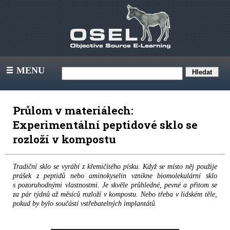
MENU
III
Průlom v materiálech:
Experimentální peptidové sklo se
rozloží v kompostu
Tradiční sklo se vyrábí z křemičitého písku. Když se místo něj použije
prášek z peptidů nebo aminokyselin vznikne biomolekulární sklo
s pozoruhodnými vlastnostmi. Je skvěle průhledné, pevné a přitom se
za pár týdnů až měsíců rozloží v kompostu. Nebo třeba v lidském těle,
pokud by bylo součástí vstřebatelných implantátů.