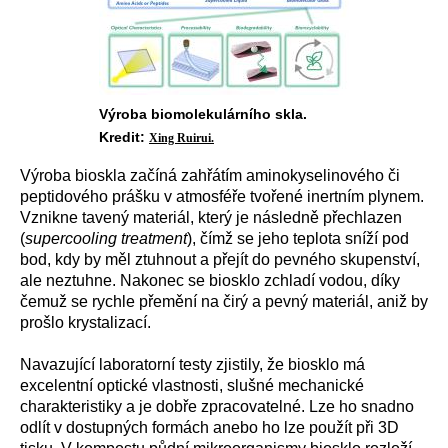
Výroba biomolekulárního skla.
Kredit:
Xing Ruirui.
Výroba bioskla začíná zahřátím aminokyselinového či
peptidového prášku v atmosféře tvořené inertním plynem.
Vznikne tavený materiál, který je následně přechlazen
(
supercooling treatment
), čímž se jeho teplota sníží pod
bod, kdy by měl ztuhnout a přejít do pevného skupenství,
ale neztuhne. Nakonec se biosklo zchladí vodou, díky
čemuž se rychle přemění na čirý a pevný materiál, aniž by
prošlo krystalizací.
Navazující laboratorní testy zjistily, že biosklo má
excelentní optické vlastnosti, slušné mechanické
charakteristiky a je dobře zpracovatelné. Lze ho snadno
odlít v dostupných formách anebo ho lze použít při 3D