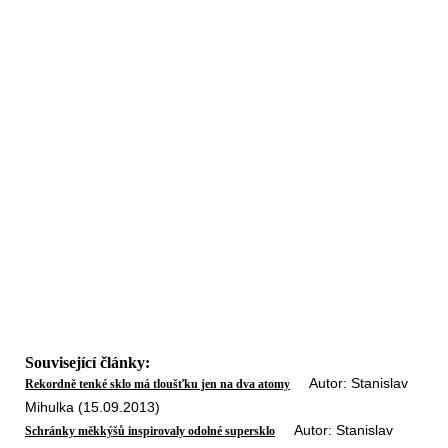
Související články:
Autor: Stanislav
Rekordně tenké sklo má tloušťku jen na dva atomy
Mihulka (15.09.2013)
Autor: Stanislav
Schránky měkkýšů inspirovaly odolné supersklo