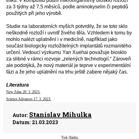
tisku. V kompostu půdní mikroorganismy biosklo rozloží
za 3 týdny až 7,5 měsíců, podle aminokyselin či peptidů
použitých při jeho výrobě.
Studie na laboratorních myších potvrdily, že se toto sklo
neškodně rozloží i uvnitř živého těla. Vzhledem k tomu by
mohlo nalézt uplatnění i v medicíně, například jako
součást biologicky rozložitelných implantátů rozmanitého
určení. Vedoucí výzkumu Yan Xuehai považuje biosklo
za slibné v rámci rozvoje „zelených technologií.“ Zároveň
ale podotýká, že nový materiál je teprve v experimentální
fázi a že jeho uplatnění na trhu ještě zabere nějaký čas.
Literatura
New Atlas 20. 3. 2023.
Science Advances 17. 3. 2023.
Stanislav Mihulka
Autor:
Datum:
21.03.2023
Tisk článku