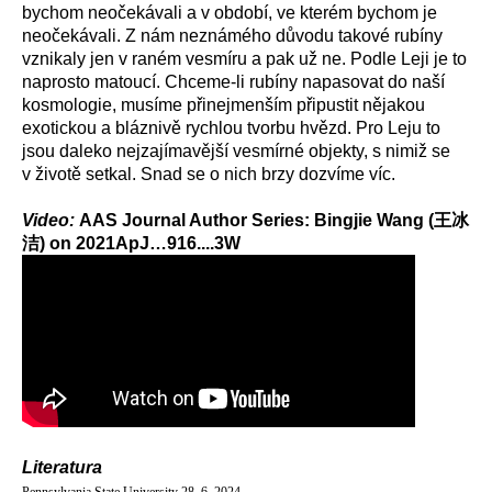
bychom neočekávali a v období, ve kterém bychom je
neočekávali. Z nám neznámého důvodu takové rubíny
vznikaly jen v raném vesmíru a pak už ne. Podle Leji je to
naprosto matoucí. Chceme-li rubíny napasovat do naší
kosmologie, musíme přinejmenším připustit nějakou
exotickou a bláznivě rychlou tvorbu hvězd. Pro Leju to
jsou daleko nejzajímavější vesmírné objekty, s nimiž se
v životě setkal. Snad se o nich brzy dozvíme víc.
Video:
AAS Journal Author Series: Bingjie Wang (
王冰
洁
) on 2021ApJ…916....3W
Literatura
Pennsylvania State University 28. 6. 2024.