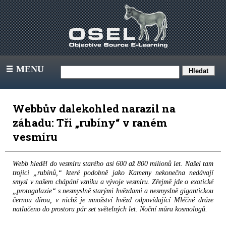
MENU
III
Webbův dalekohled narazil na
záhadu: Tři „rubíny“ v raném
vesmíru
Webb hleděl do vesmíru starého asi 600 až 800 milionů let. Našel tam
trojici „rubínů,“ které podobně jako Kameny nekonečna nedávají
smysl v našem chápání vzniku a vývoje vesmíru. Zřejmě jde o exotické
„protogalaxie“ s nesmyslně starými hvězdami a nesmyslně gigantickou
černou dírou, v nichž je množství hvězd odpovídající Mléčné dráze
natlačeno do prostoru pár set světelných let. Noční můra kosmologů.