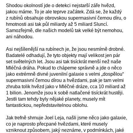
Shodou okolností jde o detekci nejstarší záře hvězd,
jakou máme. To je ale teprve začátek. Zdá se, že každý
z rubínů obsahuje obrovskou supermasivní černou díru, o
hmotnosti asi tak půl miliardy až 5 miliard Sluncí.
Samozřejmě, dle našich modelů tak velké být nemohou,
ani náhodou.
Asi nejšílenější na rubínech je, že jsou nesmírně drobné.
Badatelé odhadují, že tyto objekty mají velikost jen pár
set světelných let. Jsou asi tak tisíckrát menší než naše
Mléčná dráha. Pokud to chápeme správně a jde o něco
jako extrémně divné juvenilní galaxie s velmi „dospělou“
supermasivní černou dírou a hvězdami, pak je tam velmi
zhruba tolik hvězd jako v Mléčné dráze, cca 10 miliard až
1 bilion. Jenomže jsou k sobě natlačené tisíckrát hustěji.
Jestli tam tehdy byly nějaké planety, musely mít
fantastickou, nepředstavitelnou oblohu.
Jak trefně shrnuje Joel Leja, našli jsme něco jako galaxie,
co je naprosto přecpané hvězdami, které musely
vzniknout způsobem, jaký neznáme, v podmínkách, jaké