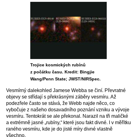
Trojice kosmických rubínů
z počátku času. Kredit: Bingjie
Wang/Penn State; JWST/NIRSpec.
Vesmírný dalekohled Jamese Webba se činí. Převratné
objevy se střídají s překrásnými záběry vesmíru. Až
podezřele často se stává, že Webb najde něco, co
vybočuje z našeho dosavadního poznání vzniku a vývoje
vesmíru. Tentokrát se ale překonal. Narazil na tři maličké
a extrémně jasné „rubíny,“ které jsou fakt divné. I v měřítku
raného vesmíru, kde je do jisté míry divné vlastně
všechno.