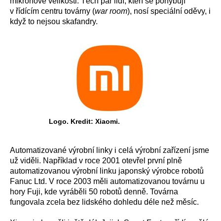
mikronové velikosti. Těch pár lidí, kteří se pohybují
v řídícím centru továrny (
war room
), nosí speciální oděvy, i
když to nejsou skafandry.
Logo. Kredit: Xiaomi.
Automatizované výrobní linky i celá výrobní zařízení jsme
už viděli. Například v roce 2001 otevřel první plně
automatizovanou výrobní linku japonský výrobce robotů
Fanuc Ltd. V roce 2003 měli automatizovanou továrnu u
hory Fuji, kde vyráběli 50 robotů denně. Továrna
fungovala zcela bez lidského dohledu déle než měsíc.