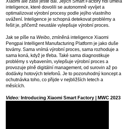
Xiaomi ale zašli ještě dál. Jejich Smart Factory řídí umělá
inteligence, které dovolili se autonomně vyvíjet a
optimalizovat výrobní procesy podle jejího vlastního
uvážení. Inteligence je schopná detekovat problémy a
řešit je, přičemž neustále vylepšuje výrobní proces.
Jak se píše na
Weibo
, zmíněná inteligence Xiaomi
Pengpai Intelligent Manufacturing Platform je jako duše
továrny. Sama vnímá výrobní proces, sama rozhoduje a
sama koná, když je třeba. Také sama diagnostikuje
problémy s vybavením, vylepšuje výrobní proces a
provozuje plně digitální management, od surovin až po
dodávky hotových telefonů. Je to pozoruhodný koncept a
ochutnávka toho, co přijde v nejbližších letech a
měsících.
Video:
Introducing Xiaomi Smart Factory | MWC 2023