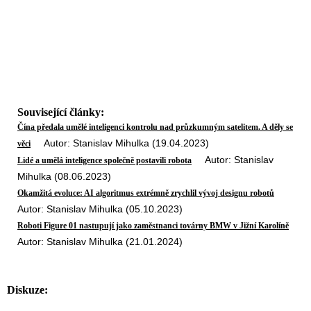
Související články:
Čína předala umělé inteligenci kontrolu nad průzkumným satelitem. A děly se
Autor: Stanislav Mihulka (19.04.2023)
věci
Autor: Stanislav
Lidé a umělá inteligence společně postavili robota
Mihulka (08.06.2023)
Okamžitá evoluce: AI algoritmus extrémně zrychlil vývoj designu robotů
Autor: Stanislav Mihulka (05.10.2023)
Roboti Figure 01 nastupují jako zaměstnanci továrny BMW v Jižní Karolíně
Autor: Stanislav Mihulka (21.01.2024)
Diskuze: