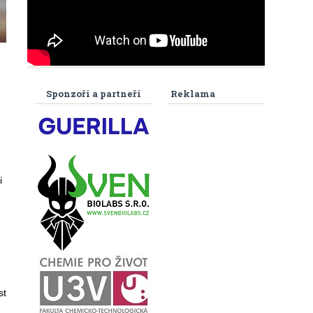
Sponzoři a partneři
Reklama
i
st