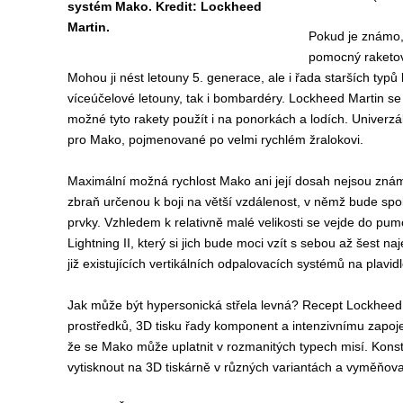
systém Mako. Kredit: Lockheed
Martin.
Pokud je známo,
pomocný raketov
Mohou ji nést letouny 5. generace, ale i řada starších typů l
víceúčelové letouny, tak i bombardéry. Lockheed Martin se
možné tyto rakety použít i na ponorkách a lodích. Univerzá
pro Mako, pojmenované po velmi rychlém žralokovi.
Maximální možná rychlost Mako ani její dosah nejsou znám
zbraň určenou k boji na větší vzdálenost, v němž bude spol
prvky. Vzhledem k relativně malé velikosti se vejde do pu
Lightning II, který si jich bude moci vzít s sebou až šest 
již existujících vertikálních odpalovacích systémů na plavi
Jak může být hypersonická střela levná? Recept Lockheed Ma
prostředků, 3D tisku řady komponent a intenzivnímu zapojen
že se Mako může uplatnit v rozmanitých typech misí. Konst
vytisknout na 3D tiskárně v různých variantách a vyměňova