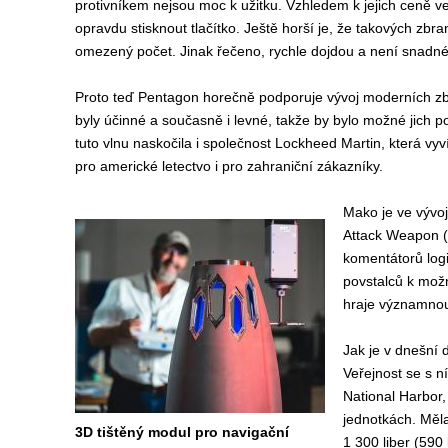
protivníkem nejsou moc k užitku. Vzhledem k jejich ceně ve
opravdu stisknout tlačítko. Ještě horší je, že takových zbra
omezený počet. Jinak řečeno, rychle dojdou a není snadné
Proto teď Pentagon horečně podporuje vývoj moderních zb
byly účinné a současně i levné, takže by bylo možné jich p
tuto vlnu naskočila i společnost Lockheed Martin, která vyv
pro americké letectvo i pro zahraniční zákazníky.
Mako je ve vývoj
Attack Weapon (S
komentátorů log
povstalců k možn
hraje významnou 
Jak je v dnešní
Veřejnost se s n
National Harbor,
jednotkách. Měla
3D tištěný modul pro navigační
1 300 liber (590 