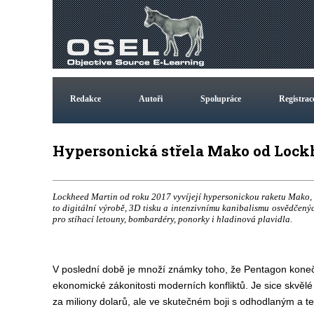
Redakce
Autoři
Spolupráce
Registrac
Hypersonická střela Mako od Lock
Lockheed Martin od roku 2017 vyvíjejí hypersonickou raketu Mako, k
to digitální výrobě, 3D tisku a intenzivnímu kanibalismu osvědčenýc
pro stíhací letouny, bombardéry, ponorky i hladinová plavidla.
V poslední době je množí známky toho, že Pentagon koneč
ekonomické zákonitosti moderních konfliktů. Je sice skvělé 
za miliony dolarů, ale ve skutečném boji s odhodlaným a 