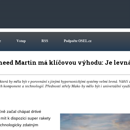
e
Vstup
RSS
Podpořte OSEL.cz
heed Martin má klíčovou výhodu: Je levn
terá by měla být v porovnání s jinými hypersonickými systémy velmi levná. Vděčí 
h komponent a technologií. Předností střely Mako by mělo být i univerzální využi
ně začal chápat drtivé
mít k dispozici super rakety
technologicky zdatným