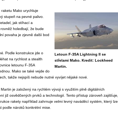
 raketu Mako urychluje
ý stupeň na pevné palivo.
etadel, jak stíhací a
 rovněž holedbají, že bude
lní povaha je zjevně další bod
é. Podle konstrukce jde o
Letoun F-35A Lightning II se
éhat na rychlost a stealth
střelami Mako. Kredit: Lockheed
movnice letounu F-35A
Martin.
najednou. Mako se také vejde do
dlech, takže nejspíš nebude nutné vyvíjet nějaké nové.
rtin je založený na rychlém vývoji s využitím plně digitálních
í již osvědčených prvků a technologií. Tento přístup zároveň zajišťuje
rukce rakety například zahrnuje velmi levný naváděcí systém, který lze
t podle nároků konkrétní mise.