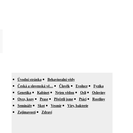
Úvodní stránka
Behavioralni vědy
Česká a slovenská vě…
Člověk
Evoluce
Fyzika
Genetika
Kabinet
Nejen vědou
Osli
Osloviny
Ovce, kozy
Prase
Přečetli jsme
Ptáci
Rostliny
Semináře
Skot
Vesmír
Viry, bakterie
Zajímavosti
Zdraví