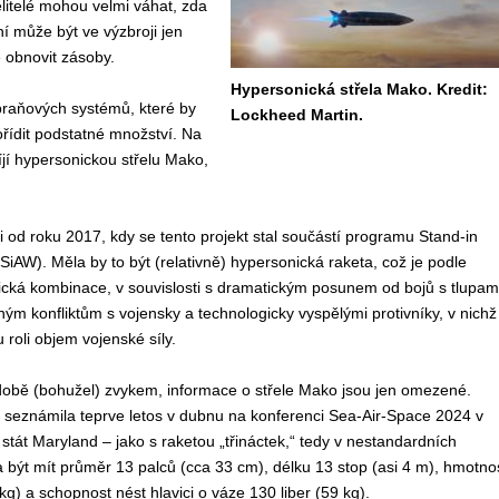
litelé mohou velmi váhat, zda
ní může být ve výzbroji jen
 obnovit zásoby.
Hypersonická střela Mako. Kredit:
raňových systémů, které by
Lockheed Martin.
ořídit podstatné množství. Na
íjí hypersonickou střelu Mako,
i od roku 2017, kdy se tento projekt stal součástí programu Stand-in
iAW). Měla by to být (relativně) hypersonická raketa, což je podle
ická kombinace, v souvislosti s dramatickým posunem od bojů s tlupam
ým konfliktům s vojensky a technologicky vyspělými protivníky, v nichž
roli objem vojenské síly.
 době (bohužel) zvykem, informace o střele Mako jsou jen omezené.
í seznámila teprve letos v dubnu na konferenci Sea-Air-Space 2024 v
 stát Maryland – jako s raketou „třináctek,“ tedy v nestandardních
 být mít průměr 13 palců (cca 33 cm), délku 13 stop (asi 4 m), hmotno
kg) a schopnost nést hlavici o váze 130 liber (59 kg).