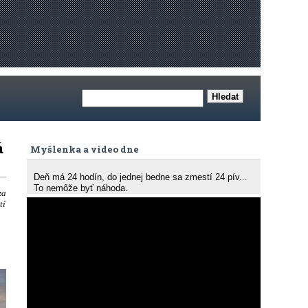
á
Myšlenka a video dne
Deň má 24 hodín, do jednej bedne sa zmestí 24 pív...
To nemôže byť náhoda.
za
tí