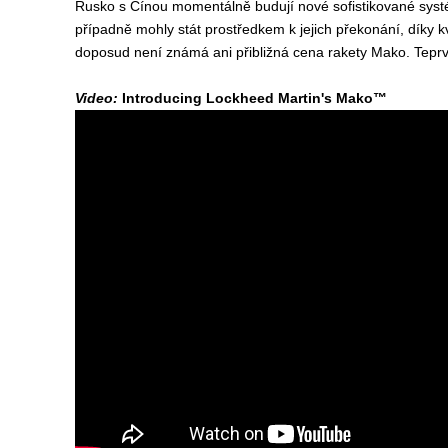
Rusko s Čínou momentálně budují nové sofistikované syst
případně mohly stát prostředkem k jejich překonání, díky k
doposud není známá ani přibližná cena rakety Mako. Teprve 
Video:
Introducing Lockheed Martin's Mako™