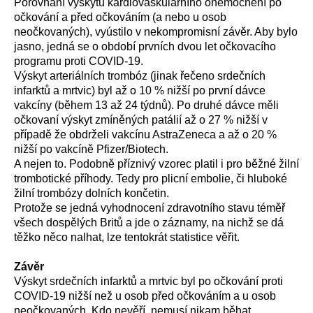
P
orovn
ání
výskyt
u
kardiovaskulární
ho
onemocnění po
očkování
a
před očkováním
(
a nebo
u osob
neočkovaných
)
,
vy
ústilo v
nekompromisní závěr
. Aby bylo
jasno, jedná se o období
p
rvních dvou let očkovacího
programu proti COVID-
19
.
V
ýskyt arteriálních trombóz
(
jinak řečeno s
rdeční
ch
infarkt
ů
a mrtvic
)
byl až o 10 % nižší po první dávce
vakcíny
(během 13 až 24 týdnů)
. Po druhé dávce
měli
očkovaní
výskyt zmíněných patálií
až o 27 % nižší
v
případě
že obdrželi
vakcín
u
AstraZeneca a až o 20 %
nižší po vakcíně Pfizer/Biotech.
A
nejen to. Podobně příznivý vzorec platil i pro
běžn
é
žilní
trombotick
é
příhod
y.
Tedy pro
plicní embolie, či hluboké
žilní trombózy dolních končetin.
P
rotože se jedná vyhodnocení zdravotního stavu
téměř
všech dospělých Britů a
jde o
záznamy, na nichž se dá
těžko
něco
nalhat,
lze
tentokrát statistice věřit.
Závěr
V
ý
skyt srdečních infarktů a mrtvic byl po očkování proti
COVID-19 nižší než
u osob
před očkováním
a
u osob
neočkovaných
.
Kdo nevěří, nemusí nikam běhat.