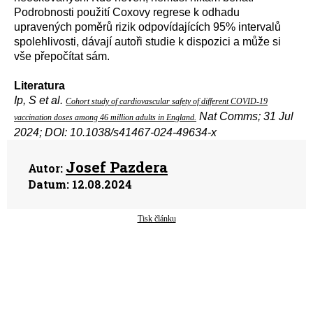
Podrobnosti použití
Coxovy regrese k odhadu
upravených poměrů rizik odpovídajících 95% intervalů
spolehlivosti, dávají autoři studie k dispozici a může si
vše přepočítat sám.
Literatura
Ip, S et al.
Cohort study of cardiovascular safety of different COVID-19
Nat Comms; 31 Jul
vaccination doses among 46 million adults in England.
2024; DOI: 10.1038/s41467-024-49634-x
Josef Pazdera
Autor:
Datum:
12.08.2024
Tisk článku