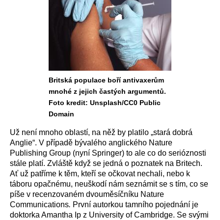
Britská populace boří antivaxerům
mnohé z jejich častých argumentů.
Foto kredit: Unsplash/CC0 Public
Domain
U
ž není mnoho oblastí, na něž by platilo „stará dobrá
Anglie“.
V případě bývalého anglického
Nature
Publishing Group
(nyní Springer) to ale
co do serióznosti
stále
platí. Zvláště když se jedná o poznatek na Britech.
Ať už patříme k těm, kteří se očkovat nechali, nebo k
táboru opačnému, neuškodí nám
seznámit
se
s tím, co
se
píše v
recenzovan
ém
dvouměsíčník
u
Nature
Communications
.
První autorkou
tamního pojednání
je
doktorka
Amantha Ip
z
University of Cambridge.
S
e svými