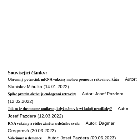
Související články:
Autor:
Ohromný potenciál: mRNA vakcíny mohou pomoct s rakovinou kůže
Stanislav Mihulka (14.01.2022)
Autor: Josef Pazdera
Spike protein aktivuje endogenní retroviry
(12.02.2022)
Autor:
Jak to že dostaneme omikron, když nám v krvi kolují protilátky?
Josef Pazdera (12.03.2022)
Autor: Dagmar
RNA vakcíny a riziko zánětu srdečního svalu
Gregorová (20.03.2022)
Autor: Josef Pazdera (09.06.2023)
Vakcinace a demence