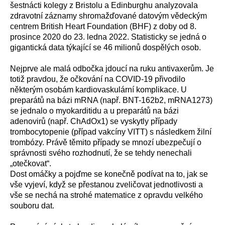
šestnácti kolegy
z Bristolu a Edinburghu analyzovala
zdravotní záznamy shromažďované datovým vědeckým
centrem British Heart Foundation (BHF) z doby od 8.
prosince 2020 do 23. ledna 2022. Statisticky se jedná o
gigantická data týkající se
46 milionů dospělých osob.
Nejprve ale malá odbočka jdoucí na ruku antivaxerům.
Je
totiž
pravdou, že očkování
na COVID-19 přivodilo
některým osobám kardiovaskulární komplikace. U
preparátů na bázi mRNA (např. BNT-162b2, mRNA1273)
se jednalo o myokarditidu a u preparátů na bázi
adenovirů (např. ChAdOx1) se vyskytly případy
trombocytopenie (případ vakcíny VITT) s následkem žilní
trombózy.
Právě t
ěmito případy se
mnozí
ubezpeč
ují
o
správnosti svého rozhodnutí,
že se tehdy
nenecha
li
„otečkovat“.
Dost omáčky a pojďme se konečně podívat na to, jak se
vše vyjeví, když se přestanou zveličovat jednotlivosti a
vše
se nechá na strohé matematice z
opravdu velké
ho
souboru
dat
.