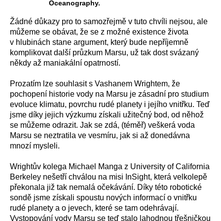
Oceanography.
Žádné důkazy pro to samozřejmě v tuto chvíli nejsou, ale
můžeme se obávat, že se z možné existence života
v hlubinách stane argument, který bude nepříjemně
komplikovat další průzkum Marsu, už tak dost svázaný
někdy až maniakální opatrností.
Prozatím lze souhlasit s Vashanem Wrightem, že
pochopení historie vody na Marsu je zásadní pro studium
evoluce klimatu, povrchu rudé planety i jejího vnitřku. Teď
jsme díky jejich výzkumu získali užitečný bod, od něhož
se můžeme odrazit. Jak se zdá, (téměř) veškerá voda
Marsu se neztratila ve vesmíru, jak si až donedávna
mnozí mysleli.
Wrightův kolega Michael Manga z University of California
Berkeley nešetří chválou na misi InSight, která velkolepě
překonala již tak nemalá očekávání. Díky této robotické
sondě jsme získali spoustu nových informací o vnitřku
rudé planety a o jevech, které se tam odehrávají.
Vystopování vody Marsu se teď stalo lahodnou třešničkou