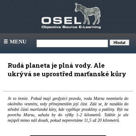
MENU
III
Rudá planeta je plná vody. Ale
ukrývá se uprostřed marťanské kůry
Je to ironie. Pokud mají geofyzici pravdu, voda Marsu nezmizela do
okolního vesmíru, tedy přinejmenším její část. Zdá se, že nasákla do
střední části marťanské kůry, kde vyplňuje praskliny a pukliny. Být na
povrchu Marsu, sahala by do výšky 1-2 kilometrů. Takhle je ale
nejspíš mimo náš dosah, pokud neprovrtáme 11,5 až 20 kilometrů.