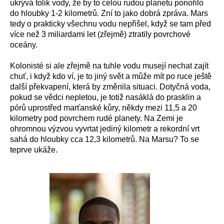
ukrývá tolik vody, že by to celou rudou planetu ponořilo
do hloubky 1-2 kilometrů. Zní to jako dobrá zpráva. Mars
tedy o prakticky všechnu vodu nepřišel, když se tam před
více než 3 miliardami let (zřejmě) ztratily povrchové
oceány.
Kolonisté si ale zřejmě na tuhle vodu musejí nechat zajít
chuť, i když kdo ví, je to jiný svět a může mít po ruce ještě
další překvapení, která by změnila situaci. Dotyčná voda,
pokud se vědci nepletou, je totiž nasáklá do prasklin a
pórů uprostřed marťanské kůry, někdy mezi 11,5 a 20
kilometry pod povrchem rudé planety. Na Zemi je
ohromnou výzvou vyvrtat jediný kilometr a rekordní vrt
sahá do hloubky cca 12,3 kilometrů. Na Marsu? To se
teprve ukáže.