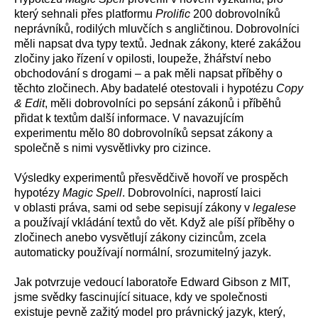
který sehnali přes platformu
Prolific
200 dobrovolníků
neprávníků, rodilých mluvčích s angličtinou. Dobrovolníci
měli napsat dva typy textů. Jednak zákony, které zakážou
zločiny jako řízení v opilosti, loupeže, žhářství nebo
obchodování s drogami – a pak měli napsat příběhy o
těchto zločinech. Aby badatelé otestovali i hypotézu
Copy
& Edit
, měli dobrovolníci po sepsání zákonů i příběhů
přidat k textům další informace. V navazujícím
experimentu mělo 80 dobrovolníků sepsat zákony a
společně s nimi vysvětlivky pro cizince.
Výsledky experimentů přesvědčivě hovoří ve prospěch
hypotézy
Magic Spell
. Dobrovolníci, naprostí laici
v oblasti práva, sami od sebe sepisují zákony v
legalese
a používají vkládání textů do vět. Když ale píší příběhy o
zločinech anebo vysvětlují zákony cizincům, zcela
automaticky používají normální, srozumitelný jazyk.
Jak potvrzuje vedoucí laboratoře Edward Gibson z MIT,
jsme svědky fascinující situace, kdy ve společnosti
existuje pevně zažitý model pro právnický jazyk, který,