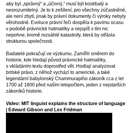
aby byl „správný“ a „účinný,“ musí být kostrbatý a
nesrozumitelný. Je to k zešílení, pro všechny zúčastněné,
ale není zbytí, jinak by právní dokumenty či výroky nebyly
věrohodné. Evoluce právní řeči dospěla k pavímu ocasu
v podobě právnické hatmatilky a nejspíš s tím nic
nepohne, kromě rozsáhlé katastrofy, která by otřásla
strukturou společnosti.
Badatelé pokračují ve výzkumu. Zamířili směrem do
historie, kde hledají původ právnické hatmatilky,
s vkládáním textu doprostřed vět. Hodlají analyzovat
britské právo, z něhož vychází to americké, a také
legendární babylonský Chammurapiho zákoník cca z let
1700 až 1800 před naším letopočtem, jeden z nejstarších
zákoníků historie.
Video
: MIT linguist explains the structure of language
| Edward Gibson and Lex Fridman