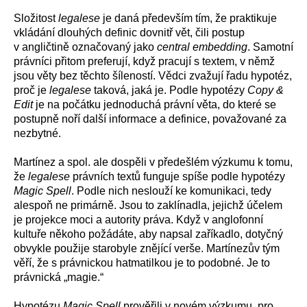
Složitost
legalese
je daná především tím, že praktikuje
vkládání dlouhých definic dovnitř vět, čili postup
v angličtině označovaný jako
central embedding
. Samotní
právníci přitom preferují, když pracují s textem, v němž
jsou věty bez těchto šíleností. Vědci zvažují řadu hypotéz,
proč je
legalese
taková, jaká je. Podle hypotézy
Copy &
Edit
je na počátku jednoduchá právní věta, do které se
postupně noří další informace a definice, považované za
nezbytné.
Martínez a spol. ale dospěli v předešlém výzkumu k tomu,
že
legalese
právních textů funguje spíše podle hypotézy
Magic Spell
. Podle nich neslouží ke komunikaci, tedy
alespoň ne primárně. Jsou to zaklínadla, jejichž účelem
je projekce moci a autority práva. Když v anglofonní
kultuře někoho požádáte, aby napsal zaříkadlo, dotyčný
obvykle použije starobyle znějící verše. Martínezův tým
věří, že s právnickou hatmatilkou je to podobné. Je to
právnická „magie.“
Hypotézu
Magic Spell
prověřili v novém výzkumu, pro