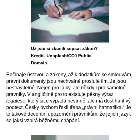
Už jste si zkusili sepsat zákon?
Kredit: Unsplash/CC0 Public
Domain.
Počínaje ústavou a zákony, až k dodatkům ke smlouvám,
právní dokumenty jsou nechvalně proslulé tím, že jsou
nestravitelné. Nejen pro laiky, ale někdy i pro samotné
právníky. V angličtině pro to existuje pěkný výraz
legalese
, který sice vypadá nevinně, ale má dost hanlivý
podtext. Česky bychom řekli třeba „právní hatmatilka.“ Je
to takové decentní upozornění právníkům, že jejich jazyk
se jaksi vzpírá běžnému chápání.