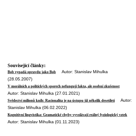
Související články:
Autor: Stanislav Mihulka
Bob vypadá opravdu jako Bob
(28.05.2007)
V morálních a politických sporech nefungují fakta, ale osobní zkušenost
Autor: Stanislav Mihulka (27.01.2021)
Autor:
Svědectví milionů knih: Racionalita je na ústupu již několik desetiletí
Stanislav Mihulka (06.02.2022)
Kognitivní lingvistika: Gramatické chyby vyvolávají reálný fyziologický vztek
Autor: Stanislav Mihulka (01.11.2023)