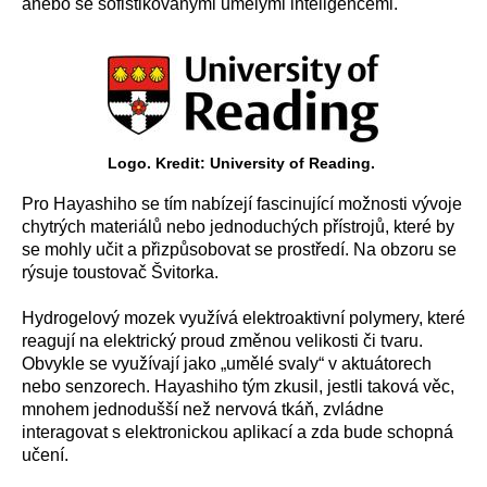
anebo se sofistikovanými umělými inteligencemi.
Logo. Kredit: University of Reading.
Pro Hayashiho se tím nabízejí fascinující možnosti vývoje
chytrých materiálů nebo jednoduchých přístrojů, které by
se mohly učit a přizpůsobovat se prostředí. Na obzoru se
rýsuje toustovač Švitorka.
Hydrogelový mozek využívá elektroaktivní polymery, které
reagují na elektrický proud změnou velikosti či tvaru.
Obvykle se využívají jako „umělé svaly“ v aktuátorech
nebo senzorech. Hayashiho tým zkusil, jestli taková věc,
mnohem jednodušší než nervová tkáň, zvládne
interagovat s elektronickou aplikací a zda bude schopná
učení.