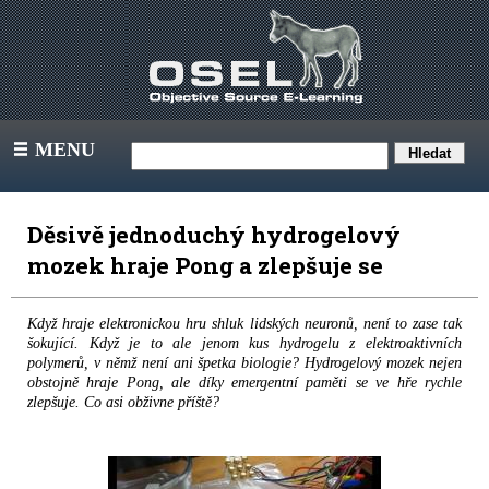
MENU
III
Děsivě jednoduchý hydrogelový
mozek hraje Pong a zlepšuje se
Když hraje elektronickou hru shluk lidských neuronů, není to zase tak
šokující. Když je to ale jenom kus hydrogelu z elektroaktivních
polymerů, v němž není ani špetka biologie? Hydrogelový mozek nejen
obstojně hraje Pong, ale díky emergentní paměti se ve hře rychle
zlepšuje. Co asi obživne příště?