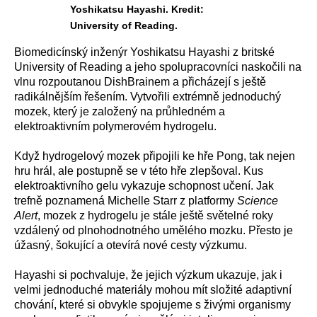
Yoshikatsu Hayashi. Kredit:
University of Reading.
Biomedicínský inženýr Yoshikatsu Hayashi z britské
University of Reading a jeho spolupracovníci naskočili na
vlnu rozpoutanou DishBrainem a přicházejí s ještě
radikálnějším řešením. Vytvořili extrémně jednoduchý
mozek, který je založený na průhledném a
elektroaktivním polymerovém hydrogelu.
Když hydrogelový mozek připojili ke hře Pong, tak nejen
hru hrál, ale postupně se v této hře zlepšoval. Kus
elektroaktivního gelu vykazuje schopnost učení. Jak
trefně poznamená Michelle Starr z platformy
Science
Alert
, mozek z hydrogelu je stále ještě světelné roky
vzdálený od plnohodnotného umělého mozku. Přesto je
úžasný, šokující a otevírá nové cesty výzkumu.
Hayashi si pochvaluje, že jejich výzkum ukazuje, jak i
velmi jednoduché materiály mohou mít složité adaptivní
chování, které si obvykle spojujeme s živými organismy