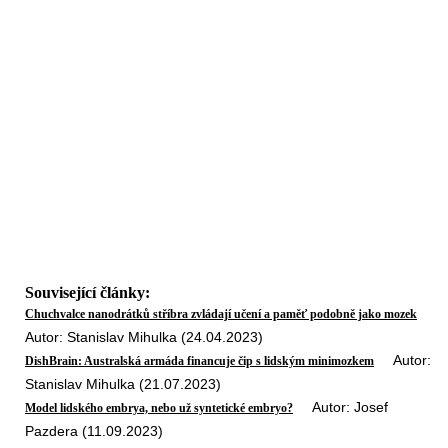
Související články:
Chuchvalce nanodrátků stříbra zvládají učení a paměť podobně jako mozek
Autor: Stanislav Mihulka (24.04.2023)
Autor:
DishBrain: Australská armáda financuje čip s lidským minimozkem
Stanislav Mihulka (21.07.2023)
Autor: Josef
Model lidského embrya, nebo už syntetické embryo?
Pazdera (11.09.2023)