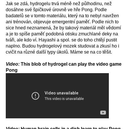
Jak se zdá, hydrogelu trvá méně než půlhodinu, než
dosáhne své špičkové úrovně ve hře Pong. Podle
badatelů se v tomto materiálu, který na to nebyl navržen
ani trénován, objevuje emergentní paměť. Podle nich to
sice hned neznamená, že by takový materiál měl vědomí
a je to spíše paměť podobná otisku zmuchlané deky na
tváři, ale kdo ví. Hayashi a spol. se do toho chtějí pustit
naplno. Budou hydrogelový mozek studovat a zkusí ho i
cvičit na různé další typy úkolů. Máme se na co těšit.
Video:
This blob of hydrogel can play the video game
Pong
Video:
Human brain cells in a dish learn to play Pong