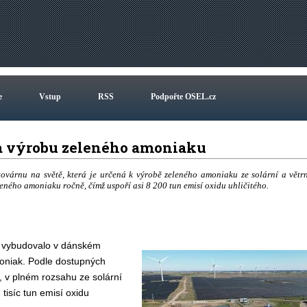
e
Vstup
RSS
Podpořte OSEL.cz
na výrobu zeleného amoniaku
ovárnu na světě, která je určená k výrobě zeleného amoniaku ze solární a větr
eného amoniaku ročně, čímž uspoří asi 8 200 tun emisí oxidu uhličitého.
i vybudovalo v dánském
oniak. Podle dostupných
, v plném rozsahu ze solární
 tisíc tun emisí oxidu