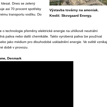
klesat. Dnes se zelený
uje asi 70 procent spotřeby
Výstavba továrny na amoniak.
nému transportu vodíku. Do
Kredit: Skovgaard Energy.
e o technologie přeměny elektrické energie na uhlíkově neutrální
alná paliva nebo další chemikálie. Takto vyrobená paliva lze používat
anebo jako médium pro dlouhodobé uskladnění energie. Ve světě vznikaj
dné době v provozu.
amme, Denmark