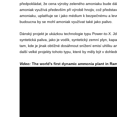
předpokládat, že cena výroby zeleného amoniaku bude dál 
amoniak využívá především při výrobě hnojiv, což představ
amoniaku, uplatňuje se i jako médium k bezpečnému a lev
budoucna by se mohl amoniak využívat také jako palivo.
Dánský projekt je ukázkou technologie typu Power-to-X. Jd
syntetická paliva, jako je vodík, syntetický zemní plyn, kap
tam, kde je jinak obtížné dosáhnout snížení emisí uhlíku 
další velké projekty tohoto typu, které by měly být v dohle
Video:
The world's first dynamic ammonia plant in R