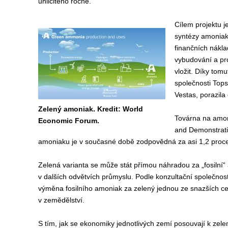
uhličitého ročně.
Cílem projektu je
syntézy amoniaku
finančních nákla
vybudování a pro
vložit. Díky tomu
společnosti Top
Vestas, porazila
Zelený amoniak. Kredit: World
Továrna na amo
Economic Forum.
and Demonstrati
amoniaku je v současné době zodpovědná za asi 1,2 procent
Zelená varianta se může stát přímou náhradou za „fosilní“ 
v dalších odvětvích průmyslu. Podle konzultační společno
výměna fosilního amoniak za zelený jednou ze snazších ce
v zemědělství.
S tím, jak se ekonomiky jednotlivých zemí posouvají k zele