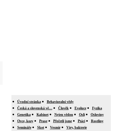
Úvodní stránka
Behavioralni vědy
Česká a slovenská vě…
Člověk
Evoluce
Fyzika
Genetika
Kabinet
Nejen vědou
Osli
Osloviny
Ovce, kozy
Prase
Přečetli jsme
Ptáci
Rostliny
Semináře
Skot
Vesmír
Viry, bakterie