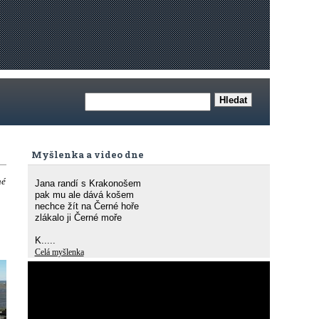
Myšlenka a video dne
né
Jana randí s Krakonošem
pak mu ale dává košem
nechce žít na Černé hoře
zlákalo ji Černé moře
K.....
Celá myšlenka