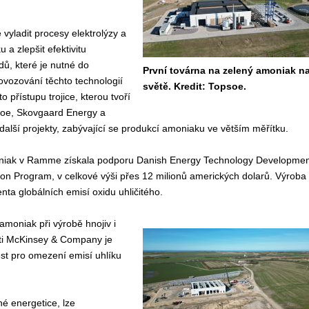
 vyladit procesy elektrolýzy a
 a zlepšit efektivitu
dů, které je nutné do
První továrna na zelený amoniak n
vozování těchto technologií
světě. Kredit: Topsoe.
to přístupu trojice, kterou tvoří
soe, Skovgaard Energy a
 další projekty, zabývající se produkcí amoniaku ve větším měřítku.
niak v Ramme získala podporu Danish Energy Technology Developmen
on Program, v celkové výši přes 12 milionů amerických dolarů. Výroba
a globálních emisí oxidu uhličitého.
amoniak při výrobě hnojiv i
sti McKinsey & Company je
st pro omezení emisí uhlíku
né energetice, lze