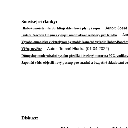
Související články:
Autor: Josef 
Hlubokomořští mikrobi hltají skleníkové plyny i ropu
Autor
Britští Reaction Engines vyvíjejí amoniakové reaktory pro letadla
Výroba amoniaku elektrolýzou by mohla konečně vyřadit Haber-Boscho
Autor: Tomáš Hluska (01.04.2022)
Věřte, nevěřte
Důmyslný modernizační systém předělá dieselový motor na 90% vodíko
Japonští vědci objevili nový postup pro snadné a bezpečné skladování v
Diskuze: