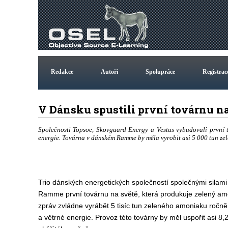
Redakce
Autoři
Spolupráce
Registrac
V Dánsku spustili první továrnu 
Společnosti Topsoe, Skovgaard Energy a Vestas vybudovali první t
energie. Továrna v dánském Ramme by měla vyrobit asi 5 000 tun zel
Trio dánských energetických společností společnými silam
Ramme první továrnu na světě, která produkuje zelený am
zpráv zvládne vyrábět 5 tisíc tun zeleného amoniaku ročně
a větrné energie. Provoz této továrny by měl uspořit asi 8,2